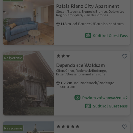
Palais Rienz City Apartment
Stegen/Stegona, Bruneck/Brunico, Dolomites
Region Kronplatz/Plan de Corones
118 m
od Bruneck/Brunico centrum
Südtirol Guest Pass
Na życzenie
Dependance Waldsam
Gifen/Chivo, Rodeneck/Rodengo,
Brixen/Bressanone and environs
1.2 km
od Rodeneck/Rodengo
centrum
Poziom zrównoważenia 2
Südtirol Guest Pass
Na życzenie