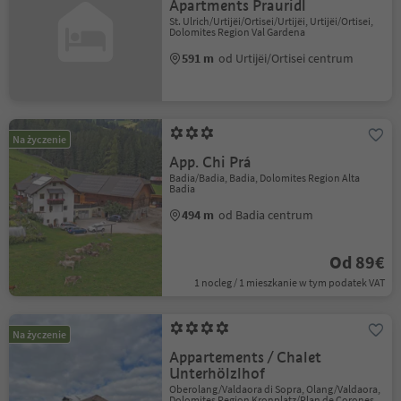
Apartments Prauridl
St. Ulrich/Urtijëi/Ortisei/Urtijëi, Urtijëi/Ortisei,
Dolomites Region Val Gardena
591 m
od Urtijëi/Ortisei centrum
Na życzenie
App. Chi Prá
Badia/Badia, Badia, Dolomites Region Alta
Badia
494 m
od Badia centrum
Od 89€
1 nocleg / 1 mieszkanie w tym podatek VAT
Na życzenie
Appartements / Chalet
Unterhölzlhof
Oberolang/Valdaora di Sopra, Olang/Valdaora,
Dolomites Region Kronplatz/Plan de Corones