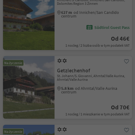
Dolomites Region 3 Zinnen
627 m
od Innichen/San Candido
centrum
Südtirol Guest Pass
Od 46€
1 nocleg / 2 liczba osób w tym podatek VAT
Na życzenie
Getzlechenhof
St. Johann/S. Giovanni, Ahrntal/Valle Aurina,
Ahrntal/Valle Aurina
5.8 km
od Ahrntal/Valle Aurina
centrum
Od 70€
1 nocleg / 1 mieszkanie w tym podatek VAT
Na życzenie