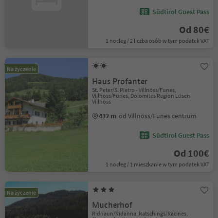
Südtirol Guest Pass
Od 80€
1 nocleg / 2 liczba osób w tym podatek VAT
Na życzenie
Haus Profanter
St. Peter/S. Pietro - Villnöss/Funes,
Villnöss/Funes, Dolomites Region Lüsen
Villnöss
432 m
od Villnöss/Funes centrum
Südtirol Guest Pass
Od 100€
1 nocleg / 1 mieszkanie w tym podatek VAT
Na życzenie
Mucherhof
Ridnaun/Ridanna, Ratschings/Racines,