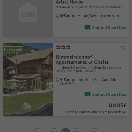
Artist House
Meran/Merano, Meran/Merano and environs
425 m
od Meran/Merano centrum
Südtirol Guest Pass
Na życzenie
Himmelreichhof -
Appartements & Chalet
Innichen/S. Candido, Innichen/San Candido,
Dolomites Region 3 Zinnen
915 m
od Innichen/San Candido
centrum
Südtirol Guest Pass
Od 85€
1 nocleg / 1 mieszkanie w tym podatek VAT
1
2
...
...