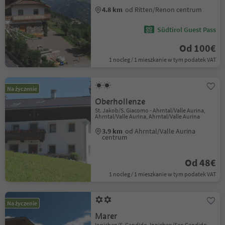
4.8 km
od Ritten/Renon centrum
Südtirol Guest Pass
Od 100€
1 nocleg / 1 mieszkanie w tym podatek VAT
Na życzenie
Oberhollenze
St. Jakob/S. Giacomo - Ahrntal/Valle Aurina,
Ahrntal/Valle Aurina, Ahrntal/Valle Aurina
3.9 km
od Ahrntal/Valle Aurina
centrum
Od 48€
1 nocleg / 1 mieszkanie w tym podatek VAT
Na życzenie
Marer
Innichen/S. Candido, Innichen/San Candido,