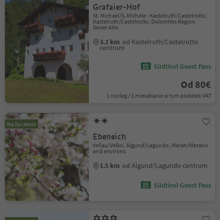
Grafaier-Hof
St. Michael/S. Michele - Kastelruth/Castelrotto,
Kastelruth/Castelrotto, Dolomites Region
Seiser Alm
3.1 km
od Kastelruth/Castelrotto
centrum
Südtirol Guest Pass
Od 80€
1 nocleg / 1 mieszkanie w tym podatek VAT
Na życzenie
Ebeneich
Vellau/Velloi, Algund/Lagundo, Meran/Merano
and environs
1.5 km
od Algund/Lagundo centrum
Südtirol Guest Pass