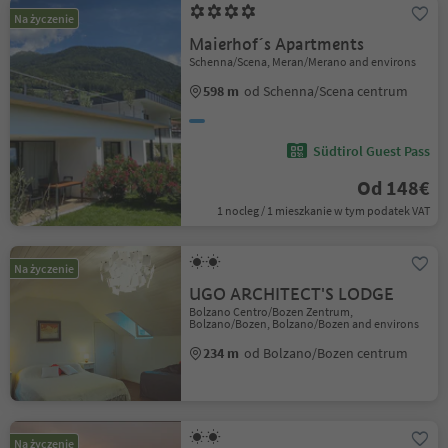
Na życzenie
Maierhof´s Apartments
Schenna/Scena, Meran/Merano and environs
598 m
od Schenna/Scena centrum
Südtirol Guest Pass
Od 148€
1 nocleg / 1 mieszkanie w tym podatek VAT
Na życzenie
UGO ARCHITECT'S LODGE
Bolzano Centro/Bozen Zentrum,
Bolzano/Bozen, Bolzano/Bozen and environs
234 m
od Bolzano/Bozen centrum
Na życzenie