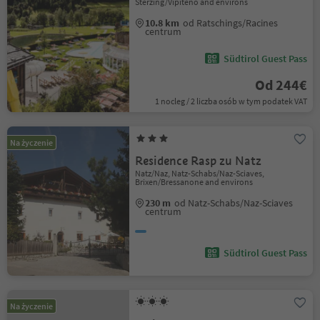
Sterzing/Vipiteno and environs
10.8 km
od Ratschings/Racines
centrum
Südtirol Guest Pass
Od 244€
1 nocleg / 2 liczba osób w tym podatek VAT
Na życzenie
Residence Rasp zu Natz
Natz/Naz, Natz-Schabs/Naz-Sciaves,
Brixen/Bressanone and environs
230 m
od Natz-Schabs/Naz-Sciaves
centrum
Südtirol Guest Pass
Na życzenie