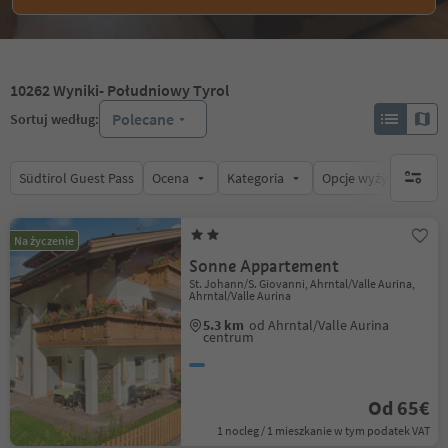
10262
Wyniki
- Południowy Tyrol
Polecane
Sortuj według:
Südtirol Guest Pass
Ocena
Kategoria
Opcje wyżywienia
brak ak
Na życzenie
Sonne Appartement
St. Johann/S. Giovanni, Ahrntal/Valle Aurina,
Ahrntal/Valle Aurina
5.3 km
od Ahrntal/Valle Aurina
centrum
Od 65€
1 nocleg / 1 mieszkanie w tym podatek VAT