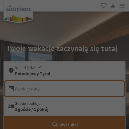
lin
ulubione
link uży
Twoje wakacje zaczynają się tutaj
Dokąd jedziesz?
Południowy Tyrol
Wybierz daty
Goście i pokoje
2 goście / 1 pokój
Wyszukaj