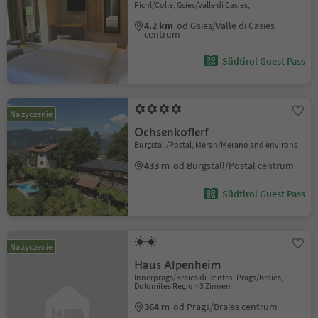
Pichl/Colle, Gsies/Valle di Casies,
4.2 km
od Gsies/Valle di Casies
centrum
Südtirol Guest Pass
Na życzenie
Ochsenkoflerf
Burgstall/Postal, Meran/Merano and environs
433 m
od Burgstall/Postal centrum
Südtirol Guest Pass
Na życzenie
Haus Alpenheim
Innerprags/Braies di Dentro, Prags/Braies,
Dolomites Region 3 Zinnen
364 m
od Prags/Braies centrum