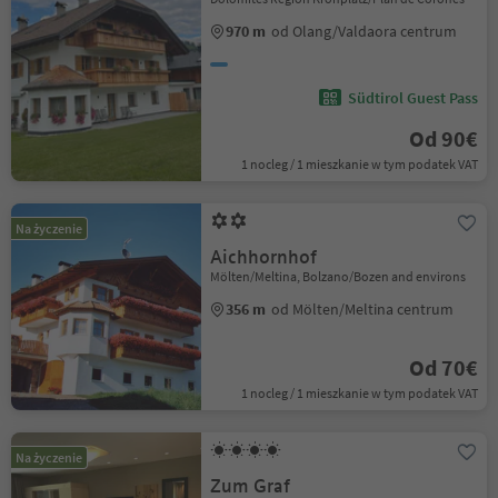
970 m
od Olang/Valdaora centrum
Südtirol Guest Pass
Od 90€
1 nocleg / 1 mieszkanie w tym podatek VAT
Na życzenie
Aichhornhof
Mölten/Meltina, Bolzano/Bozen and environs
356 m
od Mölten/Meltina centrum
Od 70€
1 nocleg / 1 mieszkanie w tym podatek VAT
Na życzenie
Zum Graf