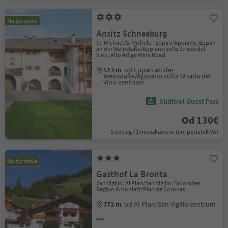
Na życzenie
Ansitz Schneeburg
St. Michael/S. Michele - Eppan/Appiano, Eppan
an der Weinstaße/Appiano sulla Strada del
Vino, Alto Adige Wine Road
513 m
od Eppan an der
Weinstaße/Appiano sulla Strada del
Vino centrum
Südtirol Guest Pass
Od 130€
1 nocleg / 1 mieszkanie w tym podatek VAT
Na życzenie
Gasthof La Bronta
San Vigilio, Al Plan/San Vigilio, Dolomites
Region Kronplatz/Plan de Corones
772 m
od Al Plan/San Vigilio centrum