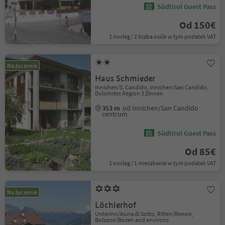
Südtirol Guest Pass
Od 150€
1 nocleg / 2 liczba osób w tym podatek VAT
Na życzenie
Haus Schmieder
Innichen/S. Candido, Innichen/San Candido,
Dolomites Region 3 Zinnen
353 m
od Innichen/San Candido
centrum
Südtirol Guest Pass
Od 85€
1 nocleg / 1 mieszkanie w tym podatek VAT
Na życzenie
Löchlerhof
Unterinn/Auna di Sotto, Ritten/Renon,
Bolzano/Bozen and environs