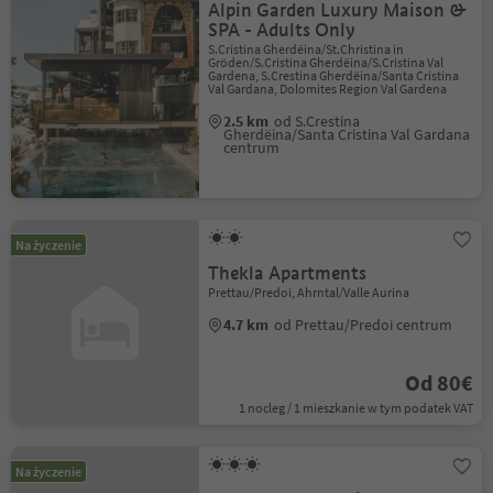
Alpin Garden Luxury Maison &
SPA - Adults Only
S.Cristina Gherdëina/St.Christina in
Gröden/S.Cristina Gherdëina/S.Cristina Val
Gardena, S.Crestina Gherdëina/Santa Cristina
Val Gardana, Dolomites Region Val Gardena
2.5 km
od S.Crestina
Gherdëina/Santa Cristina Val Gardana
centrum
Na życzenie
Thekla Apartments
Prettau/Predoi, Ahrntal/Valle Aurina
4.7 km
od Prettau/Predoi centrum
Od 80€
1 nocleg / 1 mieszkanie w tym podatek VAT
Na życzenie