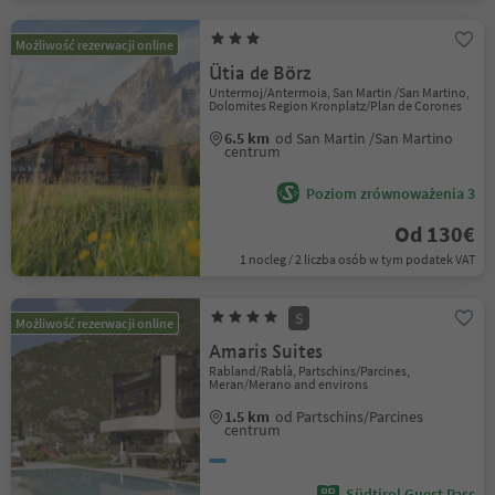
Możliwość rezerwacji online
Ütia de Börz
Untermoj/Antermoia, San Martin /San Martino,
Dolomites Region Kronplatz/Plan de Corones
6.5 km
od San Martin /San Martino
centrum
Poziom zrównoważenia 3
Od 130€
1 nocleg / 2 liczba osób w tym podatek VAT
S
Możliwość rezerwacji online
Amaris Suites
Rabland/Rablà, Partschins/Parcines,
Meran/Merano and environs
1.5 km
od Partschins/Parcines
centrum
Südtirol Guest Pass