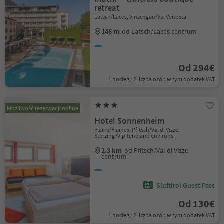
retreat
Latsch/Laces, Vinschgau/Val Venosta
146 m
od Latsch/Laces centrum
Od 294€
1 nocleg / 2 liczba osób w tym podatek VAT
Możliwość rezerwacji online
Hotel Sonnenheim
Flains/Flaines, Pfitsch/Val di Vizze,
Sterzing/Vipiteno and environs
2.3 km
od Pfitsch/Val di Vizze
centrum
Südtirol Guest Pass
Od 130€
1 nocleg / 2 liczba osób w tym podatek VAT