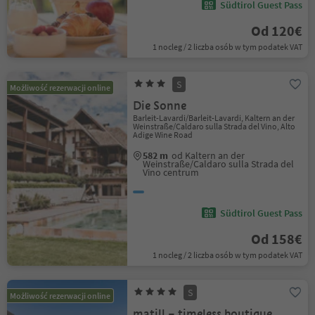
Südtirol Guest Pass
Od 120€
1 nocleg / 2 liczba osób w tym podatek VAT
S
Możliwość rezerwacji online
Die Sonne
Barleit-Lavardi/Barleit-Lavardi, Kaltern an der
Weinstraße/Caldaro sulla Strada del Vino, Alto
Adige Wine Road
582 m
od Kaltern an der
Weinstraße/Caldaro sulla Strada del
Vino centrum
Südtirol Guest Pass
Od 158€
1 nocleg / 2 liczba osób w tym podatek VAT
S
Możliwość rezerwacji online
matill – timeless boutique