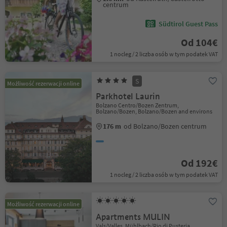
centrum
Südtirol Guest Pass
Od 104€
1 nocleg / 2 liczba osób w tym podatek VAT
S
Możliwość rezerwacji online
Parkhotel Laurin
Bolzano Centro/Bozen Zentrum,
Bolzano/Bozen, Bolzano/Bozen and environs
176 m
od Bolzano/Bozen centrum
Od 192€
1 nocleg / 2 liczba osób w tym podatek VAT
Możliwość rezerwacji online
Apartments MULIN
Vals/Valles, Mühlbach/Rio di Pusteria,