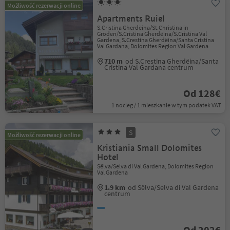
Możliwość rezerwacji online
Apartments Ruiel
S.Cristina Gherdëina/St.Christina in
Gröden/S.Cristina Gherdëina/S.Cristina Val
Gardena, S.Crestina Gherdëina/Santa Cristina
Val Gardana, Dolomites Region Val Gardena
710 m
od S.Crestina Gherdëina/Santa
Cristina Val Gardana centrum
Od 128€
1 nocleg / 1 mieszkanie w tym podatek VAT
S
Możliwość rezerwacji online
Kristiania Small Dolomites
Hotel
Sëlva/Selva di Val Gardena, Dolomites Region
Val Gardena
1.9 km
od Sëlva/Selva di Val Gardena
centrum
Od 202€