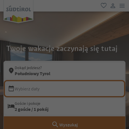
lin
ulubione
link uży
Twoje wakacje zaczynają się tutaj
Dokąd jedziesz?
Południowy Tyrol
Wybierz daty
Goście i pokoje
2 goście / 1 pokój
Wyszukaj