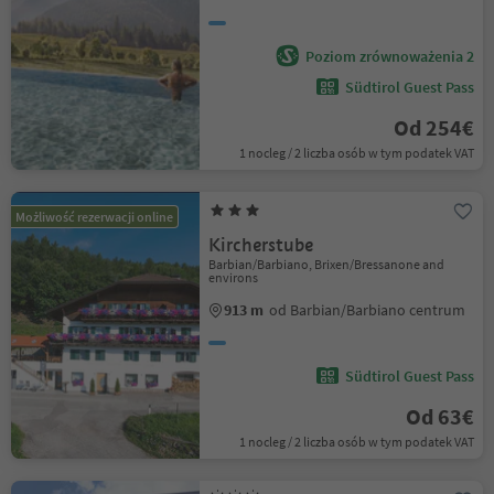
Poziom zrównoważenia 2
Südtirol Guest Pass
Od 254€
1 nocleg / 2 liczba osób w tym podatek VAT
Możliwość rezerwacji online
Kircherstube
Barbian/Barbiano, Brixen/Bressanone and
environs
913 m
od Barbian/Barbiano centrum
Südtirol Guest Pass
Od 63€
1 nocleg / 2 liczba osób w tym podatek VAT