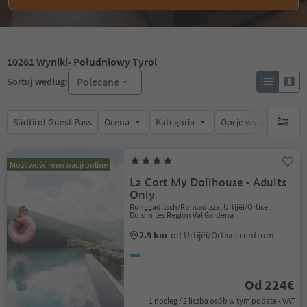
10261
Wyniki
- Południowy Tyrol
Polecane
Sortuj według:
Südtirol Guest Pass
Ocena
Kategoria
Opcje wyżywienia
brak ak
Możliwość rezerwacji online
La Cort My Dollhouse - Adults
Only
Runggaditsch/Roncadizza, Urtijëi/Ortisei,
Dolomites Region Val Gardena
2.9 km
od Urtijëi/Ortisei centrum
Od 224€
1 nocleg / 2 liczba osób w tym podatek VAT