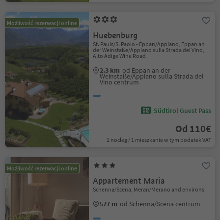
Możliwość rezerwacji online
Huebenburg
St. Pauls/S. Paolo - Eppan/Appiano, Eppan an
der Weinstaße/Appiano sulla Strada del Vino,
Alto Adige Wine Road
2.3 km
od Eppan an der
Weinstaße/Appiano sulla Strada del
Vino centrum
Südtirol Guest Pass
Od 110€
1 nocleg / 1 mieszkanie w tym podatek VAT
Możliwość rezerwacji online
Appartement Maria
Schenna/Scena, Meran/Merano and environs
577 m
od Schenna/Scena centrum