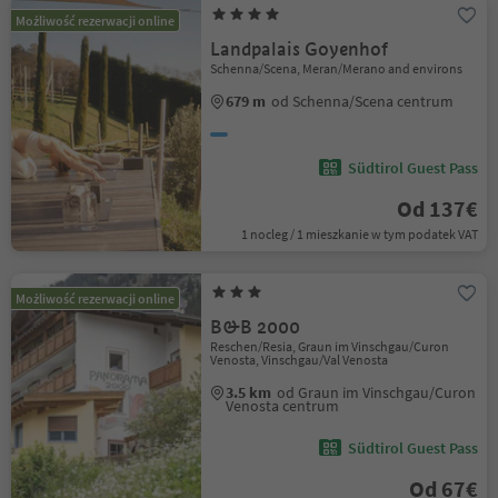
Możliwość rezerwacji online
Landpalais Goyenhof
Schenna/Scena, Meran/Merano and environs
679 m
od Schenna/Scena centrum
Südtirol Guest Pass
Od 137€
1 nocleg / 1 mieszkanie w tym podatek VAT
Możliwość rezerwacji online
B&B 2000
Reschen/Resia, Graun im Vinschgau/Curon
Venosta, Vinschgau/Val Venosta
3.5 km
od Graun im Vinschgau/Curon
Venosta centrum
Südtirol Guest Pass
Od 67€