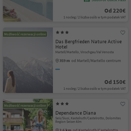
Od 220€
1 nocleg / 2 liczba osób w tym podatek VAT
Możliwość rezerwacji online
Das Bergfrieden Nature Active
Hotel
Martell/Martello, Vinschgau/Val Venosta
359 m
od Martell/Martello centrum
Od 150€
1 nocleg / 2 liczba osób w tym podatek VAT
Możliwość rezerwacji online
Dependance Diana
Seis/Siusi, Kastelruth/Castelrotto, Dolomites
Region Seiser Alm
2.6 km
od Kastelruth/Castelrotto