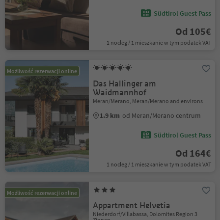
Südtirol Guest Pass
Od 105€
1 nocleg / 1 mieszkanie w tym podatek VAT
Możliwość rezerwacji online
Das Hallinger am
Waidmannhof
Meran/Merano, Meran/Merano and environs
1.9 km
od Meran/Merano centrum
Südtirol Guest Pass
Od 164€
1 nocleg / 1 mieszkanie w tym podatek VAT
Możliwość rezerwacji online
Appartment Helvetia
Niederdorf/Villabassa, Dolomites Region 3
Zinnen