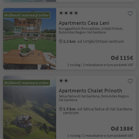
Możliwość rezerwacji online
Apartments Cesa Leni
Runggaditsch/Roncadizza, Urtijëi/Ortisei,
Dolomites Region Val Gardena
2.2 km
od Urtijëi/Ortisei centrum
Od 115€
1 nocleg / 1 mieszkanie w tym podatek VAT
Możliwość rezerwacji online
Apartments Chalet Prinoth
Sëlva/Selva di Val Gardena, Dolomites Region
Val Gardena
1.9 km
od Sëlva/Selva di Val Gardena
centrum
Od 188€
1 nocleg / 1 mieszkanie w tym podatek VAT