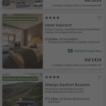
1 nocleg / 2 liczba osób w tym podatek VAT
Możliwość rezerwacji online
Hotel Kesslwirt
Tschars/Ciardes, Kastelbell-Tschars/Castelbello-
Ciardes, Vinschgau/Val Venosta
3.0 km
od Kastelbell-
Tschars/Castelbello-Ciardes centrum
Südtirol Guest Pass
Od 142€
1 nocleg / 2 liczba osób w tym podatek VAT
Możliwość rezerwacji online
Albergo Gasthof Rossalm
Plose/Plose, Brixen/Bressanone,
Brixen/Bressanone and environs
7.2 km
od Brixen/Bressanone
centrum