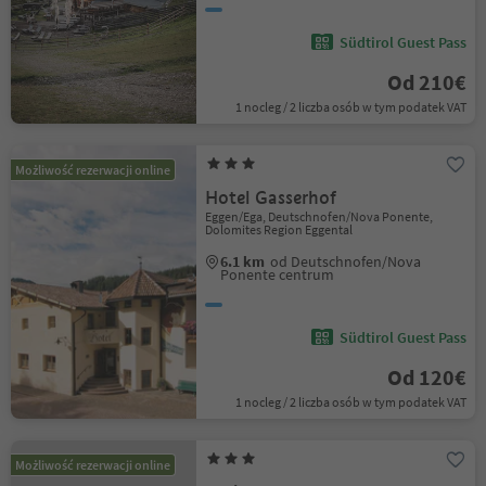
Südtirol Guest Pass
Od 210€
1 nocleg / 2 liczba osób w tym podatek VAT
Możliwość rezerwacji online
Hotel Gasserhof
Eggen/Ega, Deutschnofen/Nova Ponente,
Dolomites Region Eggental
6.1 km
od Deutschnofen/Nova
Ponente centrum
Südtirol Guest Pass
Od 120€
1 nocleg / 2 liczba osób w tym podatek VAT
Możliwość rezerwacji online