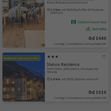
Brixen/Bressanone and environs
5.9 km
od Mühlbach/Rio di Pusteria
centrum
Südtirol Guest Pass
Bett+Bike
Od 144€
1 nocleg / 1 mieszkanie w tym podatek VAT
Możliwość rezerwacji online
Stelvio Residence
Trafoi/Trafoi, Stilfs/Stelvio, Vinschgau/Val
Venosta
5.8 km
od Stilfs/Stelvio centrum
Od 101€
1 nocleg / 1 mieszkanie w tym podatek VAT
1