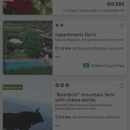
Od 88€
1 nocleg / 2 liczba osób w tym podatek VAT
Na życzenie
Appartments Doris
Naturns/Naturno, Meran/Merano and environs
2.8 km
od Naturns/Naturno centrum
Südtirol Guest Pass
Na życzenie
"Boarbichl" mountain farm
with cheese dairies
Obertall/Talle di Sopra, Schenna/Scena,
Meran/Merano and environs
4.6 km
od Schenna/Scena centrum