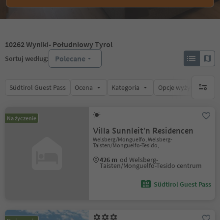
10262
Wyniki
- Południowy Tyrol
Polecane
Sortuj według:
Südtirol Guest Pass
Ocena
Kategoria
Opcje wyżywienia
brak ak
Na życzenie
Villa Sunnleit'n Residencen
Welsberg/Monguelfo, Welsberg-
Taisten/Monguelfo-Tesido,
426 m
od Welsberg-
Taisten/Monguelfo-Tesido centrum
Südtirol Guest Pass