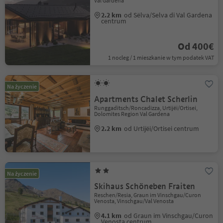
Val Gardena
2.2 km
od Sëlva/Selva di Val Gardena
centrum
Od 400€
1 nocleg / 1 mieszkanie w tym podatek VAT
Na życzenie
Apartments Chalet Scherlin
Runggaditsch/Roncadizza, Urtijëi/Ortisei,
Dolomites Region Val Gardena
2.2 km
od Urtijëi/Ortisei centrum
Na życzenie
Skihaus Schöneben Fraiten
Reschen/Resia, Graun im Vinschgau/Curon
Venosta, Vinschgau/Val Venosta
4.1 km
od Graun im Vinschgau/Curon
Venosta centrum