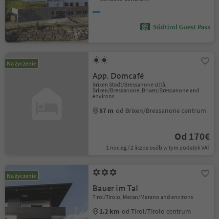
Südtirol Guest Pass
Na życzenie
App. Domcafé
Brixen Stadt/Bressanone città,
Brixen/Bressanone, Brixen/Bressanone and
environs
87 m
od Brixen/Bressanone centrum
Od 170€
1 nocleg / 2 liczba osób w tym podatek VAT
Na życzenie
Bauer im Tal
Tirol/Tirolo, Meran/Merano and environs
1.2 km
od Tirol/Tirolo centrum