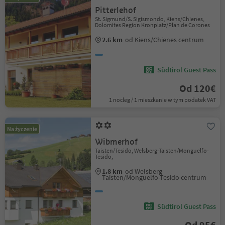
Pitterlehof
St. Sigmund/S. Sigismondo, Kiens/Chienes,
Dolomites Region Kronplatz/Plan de Corones
2.6 km
od Kiens/Chienes centrum
Südtirol Guest Pass
Od 120€
1 nocleg / 1 mieszkanie w tym podatek VAT
Na życzenie
Wibmerhof
Taisten/Tesido, Welsberg-Taisten/Monguelfo-
Tesido,
1.8 km
od Welsberg-
Taisten/Monguelfo-Tesido centrum
Südtirol Guest Pass
Od 95€