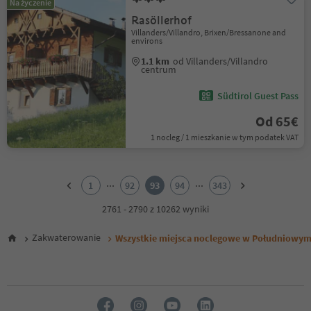
Na życzenie
Rasöllerhof
Villanders/Villandro, Brixen/Bressanone and
environs
1.1 km
od Villanders/Villandro
centrum
Südtirol Guest Pass
Od 65€
1 nocleg / 1 mieszkanie w tym podatek VAT
1
2
...
...
1
92
93
94
343
3
4
2761 - 2790 z 10262 wyniki
5
6
Zakwaterowanie
Wszystkie miejsca noclegowe w Południowym
7
8
9
10
11