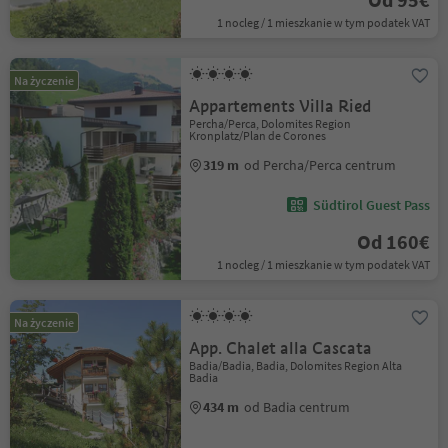
1 nocleg / 1 mieszkanie w tym podatek VAT
Na życzenie
Appartements Villa Ried
Percha/Perca, Dolomites Region
Kronplatz/Plan de Corones
319 m
od Percha/Perca centrum
Südtirol Guest Pass
Od 160€
1 nocleg / 1 mieszkanie w tym podatek VAT
Na życzenie
App. Chalet alla Cascata
Badia/Badia, Badia, Dolomites Region Alta
Badia
434 m
od Badia centrum