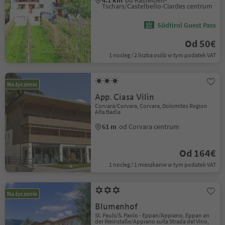
4.1 km
od Kastelbell-
Tschars/Castelbello-Ciardes centrum
Südtirol Guest Pass
Od 50€
1 nocleg / 2 liczba osób w tym podatek VAT
Na życzenie
App. Ciasa Vilin
Corvara/Corvara, Corvara, Dolomites Region
Alta Badia
61 m
od Corvara centrum
Od 164€
1 nocleg / 1 mieszkanie w tym podatek VAT
Na życzenie
Blumenhof
St. Pauls/S. Paolo - Eppan/Appiano, Eppan an
der Weinstaße/Appiano sulla Strada del Vino,