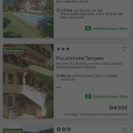
Alto Adige Wine Road
2.0 km
od Eppan an der
Weinstaße/Appiano sulla Strada del
Vino centrum
Südtirol Guest Pass
Na życzenie
Piccolohotel Tempele
Innichen/S. Candido, Innichen/San Candido,
Dolomites Region 3 Zinnen
441 m
od Innichen/San Candido
centrum
Südtirol Guest Pass
Od 95€
1 nocleg / 1 mieszkanie w tym podatek VAT
Na życzenie