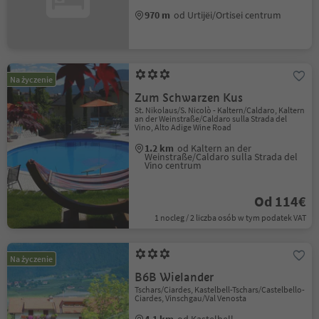
970 m
od Urtijëi/Ortisei centrum
Na życzenie
Zum Schwarzen Kus
St. Nikolaus/S. Nicolò - Kaltern/Caldaro, Kaltern
an der Weinstraße/Caldaro sulla Strada del
Vino, Alto Adige Wine Road
1.2 km
od Kaltern an der
Weinstraße/Caldaro sulla Strada del
Vino centrum
Od 114€
1 nocleg / 2 liczba osób w tym podatek VAT
Na życzenie
B6B Wielander
Tschars/Ciardes, Kastelbell-Tschars/Castelbello-
Ciardes, Vinschgau/Val Venosta