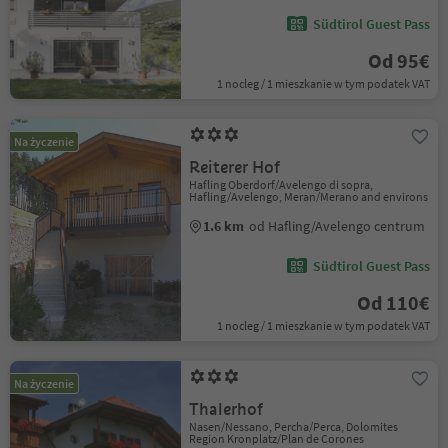
Südtirol Guest Pass
Od 95€
1 nocleg / 1 mieszkanie w tym podatek VAT
Na życzenie
Reiterer Hof
Hafling Oberdorf/Avelengo di sopra,
Hafling/Avelengo, Meran/Merano and environs
1.6 km
od Hafling/Avelengo centrum
Südtirol Guest Pass
Od 110€
1 nocleg / 1 mieszkanie w tym podatek VAT
Na życzenie
Thalerhof
Nasen/Nessano, Percha/Perca, Dolomites
Region Kronplatz/Plan de Corones