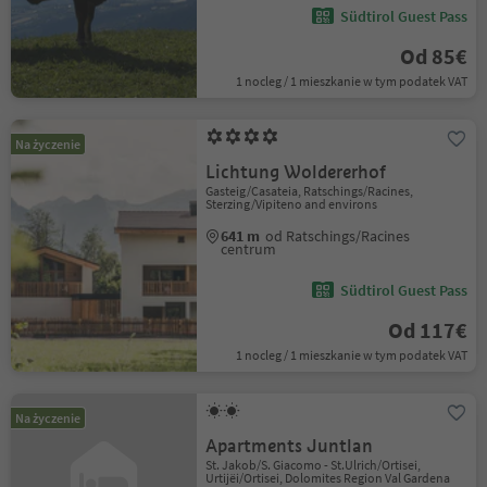
Südtirol Guest Pass
Od 85€
1 nocleg / 1 mieszkanie w tym podatek VAT
Na życzenie
Lichtung Woldererhof
Gasteig/Casateia, Ratschings/Racines,
Sterzing/Vipiteno and environs
641 m
od Ratschings/Racines
centrum
Südtirol Guest Pass
Od 117€
1 nocleg / 1 mieszkanie w tym podatek VAT
Na życzenie
Apartments Juntlan
St. Jakob/S. Giacomo - St.Ulrich/Ortisei,
Urtijëi/Ortisei, Dolomites Region Val Gardena