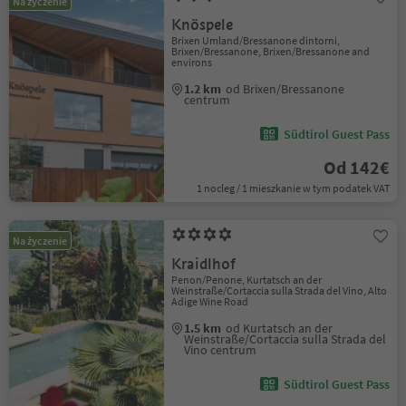
Na życzenie
Knöspele
Brixen Umland/Bressanone dintorni,
Brixen/Bressanone, Brixen/Bressanone and
environs
1.2 km
od Brixen/Bressanone
centrum
Südtirol Guest Pass
Od 142€
1 nocleg / 1 mieszkanie w tym podatek VAT
Na życzenie
Kraidlhof
Penon/Penone, Kurtatsch an der
Weinstraße/Cortaccia sulla Strada del Vino, Alto
Adige Wine Road
1.5 km
od Kurtatsch an der
Weinstraße/Cortaccia sulla Strada del
Vino centrum
Südtirol Guest Pass