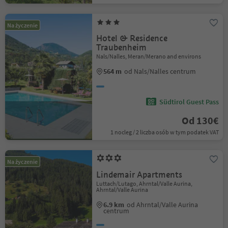
Na życzenie
Hotel & Residence
Traubenheim
Nals/Nalles, Meran/Merano and environs
564 m
od Nals/Nalles centrum
Südtirol Guest Pass
Od 130€
1 nocleg / 2 liczba osób w tym podatek VAT
Na życzenie
Lindemair Apartments
Luttach/Lutago, Ahrntal/Valle Aurina,
Ahrntal/Valle Aurina
6.9 km
od Ahrntal/Valle Aurina
centrum