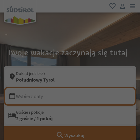
lin
ulubione
link uży
Twoje wakacje zaczynają się tutaj
Dokąd jedziesz?
Południowy Tyrol
Wybierz daty
Goście i pokoje
2 goście / 1 pokój
Wyszukaj