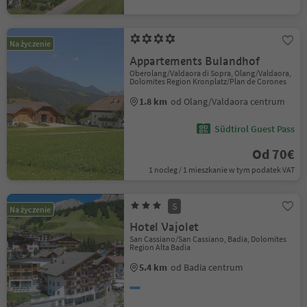
Na życzenie
Appartements Bulandhof
Oberolang/Valdaora di Sopra, Olang/Valdaora,
Dolomites Region Kronplatz/Plan de Corones
1.8 km
od Olang/Valdaora centrum
Südtirol Guest Pass
Od 70€
1 nocleg / 1 mieszkanie w tym podatek VAT
S
Na życzenie
Hotel Vajolet
San Cassiano/San Cassiano, Badia, Dolomites
Region Alta Badia
5.4 km
od Badia centrum