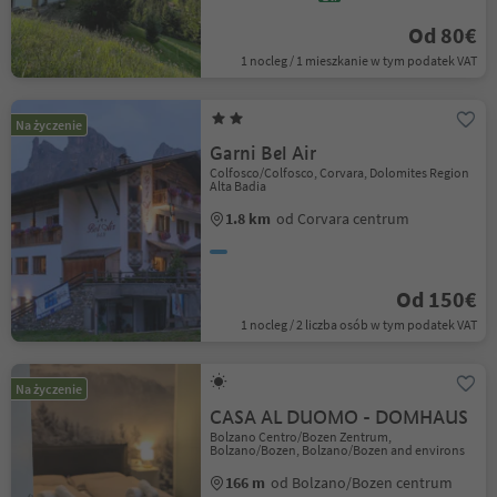
Od 80€
1 nocleg / 1 mieszkanie w tym podatek VAT
Na życzenie
Garni Bel Air
Colfosco/Colfosco, Corvara, Dolomites Region
Alta Badia
1.8 km
od Corvara centrum
Od 150€
1 nocleg / 2 liczba osób w tym podatek VAT
Na życzenie
CASA AL DUOMO - DOMHAUS
Bolzano Centro/Bozen Zentrum,
Bolzano/Bozen, Bolzano/Bozen and environs
166 m
od Bolzano/Bozen centrum