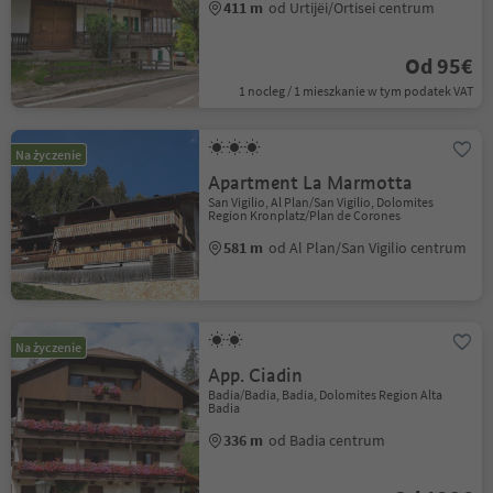
411 m
od Urtijëi/Ortisei centrum
Od 95€
1 nocleg / 1 mieszkanie w tym podatek VAT
Na życzenie
Apartment La Marmotta
San Vigilio, Al Plan/San Vigilio, Dolomites
Region Kronplatz/Plan de Corones
581 m
od Al Plan/San Vigilio centrum
Na życzenie
App. Ciadin
Badia/Badia, Badia, Dolomites Region Alta
Badia
336 m
od Badia centrum