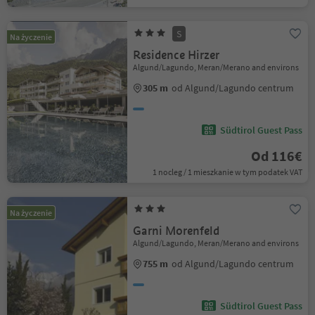
S
Na życzenie
Residence Hirzer
Algund/Lagundo, Meran/Merano and environs
305 m
od Algund/Lagundo centrum
Südtirol Guest Pass
Od 116€
1 nocleg / 1 mieszkanie w tym podatek VAT
Na życzenie
Garni Morenfeld
Algund/Lagundo, Meran/Merano and environs
755 m
od Algund/Lagundo centrum
Südtirol Guest Pass