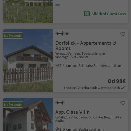
Südtirol Guest Pass
Na życzenie
Dorfblick - Appartements &
Rooms
Vernagt/Vernago, Schnals/Senales,
Vinschgau/Val Venosta
5.4 km
od Schnals/Senales centrum
Od 98€
1 nocleg / 2 liczba osób w tym podatek VAT
Na życzenie
App. Ciasa Vilin
La Villa/La Villa, Badia, Dolomites Region Alta
Badia
3.0 km
od Badia centrum