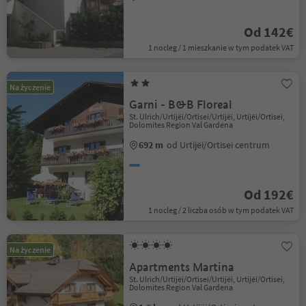
Od 142€
1 nocleg / 1 mieszkanie w tym podatek VAT
Na życzenie
Garni - B&B Floreal
St. Ulrich/Urtijëi/Ortisei/Urtijëi, Urtijëi/Ortisei,
Dolomites Region Val Gardena
692 m
od Urtijëi/Ortisei centrum
Od 192€
1 nocleg / 2 liczba osób w tym podatek VAT
Na życzenie
Apartments Martina
St. Ulrich/Urtijëi/Ortisei/Urtijëi, Urtijëi/Ortisei,
Dolomites Region Val Gardena