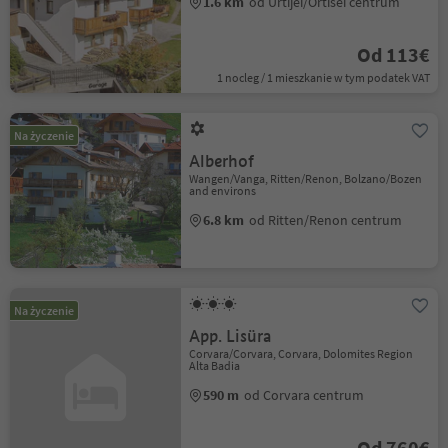
1.6 km
od Urtijëi/Ortisei centrum
Od 113€
1 nocleg / 1 mieszkanie w tym podatek VAT
Na życzenie
Alberhof
Wangen/Vanga, Ritten/Renon, Bolzano/Bozen
and environs
6.8 km
od Ritten/Renon centrum
Na życzenie
App. Lisüra
Corvara/Corvara, Corvara, Dolomites Region
Alta Badia
590 m
od Corvara centrum
Od 760€