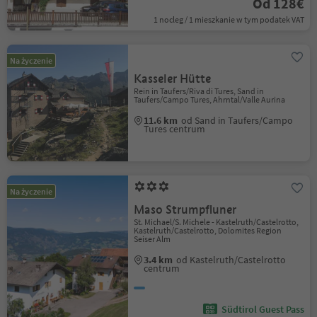
Od 128€
1 nocleg / 1 mieszkanie w tym podatek VAT
Na życzenie
Kasseler Hütte
Rein in Taufers/Riva di Tures, Sand in
Taufers/Campo Tures, Ahrntal/Valle Aurina
11.6 km
od Sand in Taufers/Campo
Tures centrum
Na życzenie
Maso Strumpfluner
St. Michael/S. Michele - Kastelruth/Castelrotto,
Kastelruth/Castelrotto, Dolomites Region
Seiser Alm
3.4 km
od Kastelruth/Castelrotto
centrum
Südtirol Guest Pass