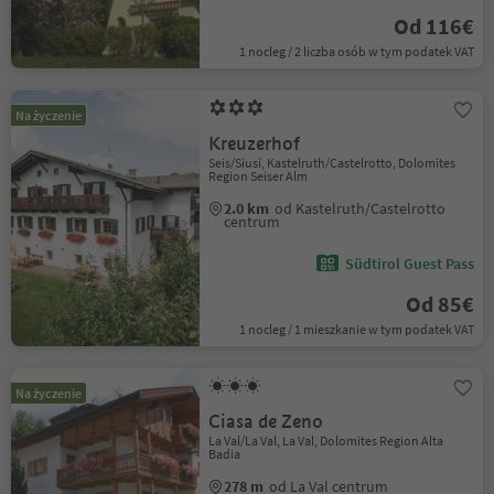
Od 116€
1 nocleg / 2 liczba osób w tym podatek VAT
Na życzenie
Kreuzerhof
Seis/Siusi, Kastelruth/Castelrotto, Dolomites
Region Seiser Alm
2.0 km
od Kastelruth/Castelrotto
centrum
Südtirol Guest Pass
Od 85€
1 nocleg / 1 mieszkanie w tym podatek VAT
Na życzenie
Ciasa de Zeno
La Val/La Val, La Val, Dolomites Region Alta
Badia
278 m
od La Val centrum