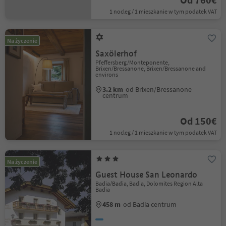
1 nocleg / 1 mieszkanie w tym podatek VAT
Na życzenie
Saxölerhof
Pfeffersberg/Monteponente,
Brixen/Bressanone, Brixen/Bressanone and
environs
3.2 km
od Brixen/Bressanone
centrum
Od 150€
1 nocleg / 1 mieszkanie w tym podatek VAT
Na życzenie
Guest House San Leonardo
Badia/Badia, Badia, Dolomites Region Alta
Badia
458 m
od Badia centrum