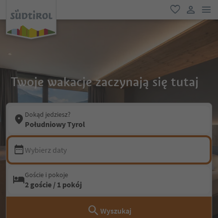
lin
ulubione
link uży
Twoje wakacje zaczynają się tutaj
Dokąd jedziesz?
Południowy Tyrol
Wybierz daty
Goście i pokoje
2 goście / 1 pokój
Wyszukaj