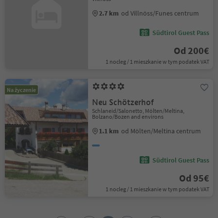
2.7 km
od Villnöss/Funes centrum
Südtirol Guest Pass
Od 200€
1 nocleg / 1 mieszkanie w tym podatek VAT
Na życzenie
Neu Schötzerhof
Schlaneid/Salonetto, Mölten/Meltina,
Bolzano/Bozen and environs
1.1 km
od Mölten/Meltina centrum
Südtirol Guest Pass
Od 95€
1 nocleg / 1 mieszkanie w tym podatek VAT
1