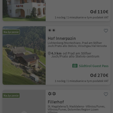
Od 110€
1 nocleg / 1 mieszkanie w tym podatek VAT
Na życzenie
Hof Innerpazin
Lichtenberg/Montechiaro, Prad am Stilfser
Joch/Prato allo Stelvio, Vinschgau/Val Venosta
4.3 km
od Prad am Stilfser
Joch/Prato allo Stelvio centrum
Südtirol Guest Pass
Od 270€
1 nocleg / 1 mieszkanie w tym podatek VAT
Na życzenie
Fillerhof
St. Magdalena/S. Maddalena - Villnöss/Funes,
Villnöss/Funes, Dolomites Region Lüsen
Villnöss