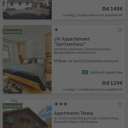
Od 148€
1 nocleg / 2 liczba osób w tym podatek VAT
Na życzenie
JN Appartement
"Spritzenhaus"
Sarnthein/Sarentino, Sarntal/Sarentino,
Bolzano/Bozen and environs
56 m
od Sarntal/Sarentino centrum
Südtirol Guest Pass
Od 129€
1 nocleg / 1 mieszkanie w tym podatek VAT
Na życzenie
Apartments Teresa
St. Ulrich/Urtijëi/Ortisei/Urtijëi, Urtijëi/Ortisei,
Dolomites Region Val Gardena