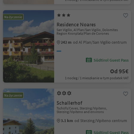
Na życzenie
Residence Noares
San Vigilio, Al Plan/San Vigilio, Dolomites
Region Kronplatz/Plan de Corones
242 m
od Al Plan/San Vigilio centrum
Südtirol Guest Pass
Od 95€
1 nocleg / 1 mieszkanie w tym podatek VAT
Na życzenie
Schallerhof
Tschöfs/Ceves, Sterzing/Vipiteno,
Sterzing/Vipiteno and environs
3.1 km
od Sterzing/Vipiteno centrum
Südtirol Guest Pass