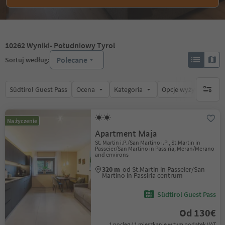
10262
Wyniki
- Południowy Tyrol
Polecane
Sortuj według:
Südtirol Guest Pass
Ocena
Kategoria
Opcje wyżywienia
brak ak
Na życzenie
Apartment Maja
St. Martin i.P./San Martino i.P., St.Martin in
Passeier/San Martino in Passiria, Meran/Merano
and environs
320 m
od St.Martin in Passeier/San
Martino in Passiria centrum
Südtirol Guest Pass
Od 130€
1 nocleg / 1 mieszkanie w tym podatek VAT