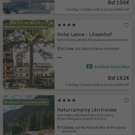
Od 150€
1 nocleg / 2 liczba osób w tym podatek VAT
Możliwość rezerwacji online
Hotel Leone - Löwenhof
Vahrn/Varna, Brixen/Bressanone and environs
1.3 km
od Vahrn/Varna centrum
Südtirol Guest Pass
Od 162€
1 nocleg / 2 liczba osób w tym podatek VAT
Możliwość rezerwacji online
Naturcamping Lärchwiese
Vals/Valles, Mühlbach/Rio di Pusteria,
Brixen/Bressanone and environs
7.0 km
od Mühlbach/Rio di Pusteria
centrum