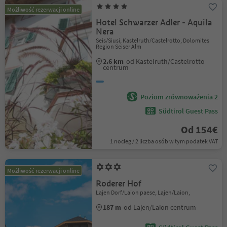
Możliwość rezerwacji online
Hotel Schwarzer Adler - Aquila
Nera
Seis/Siusi, Kastelruth/Castelrotto, Dolomites
Region Seiser Alm
2.6 km
od Kastelruth/Castelrotto
centrum
Poziom zrównoważenia 2
Südtirol Guest Pass
Od 154€
1 nocleg / 2 liczba osób w tym podatek VAT
Możliwość rezerwacji online
Roderer Hof
Lajen Dorf/Laion paese, Lajen/Laion,
187 m
od Lajen/Laion centrum