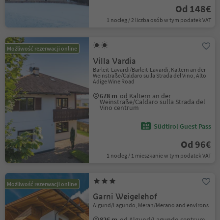
Od 148€
1 nocleg / 2 liczba osób w tym podatek VAT
Możliwość rezerwacji online
Villa Vardia
Barleit-Lavardi/Barleit-Lavardi, Kaltern an der
Weinstraße/Caldaro sulla Strada del Vino, Alto
Adige Wine Road
678 m
od Kaltern an der
Weinstraße/Caldaro sulla Strada del
Vino centrum
Südtirol Guest Pass
Od 96€
1 nocleg / 1 mieszkanie w tym podatek VAT
Możliwość rezerwacji online
Garni Weigelehof
Algund/Lagundo, Meran/Merano and environs
826 m
od Algund/Lagundo centrum