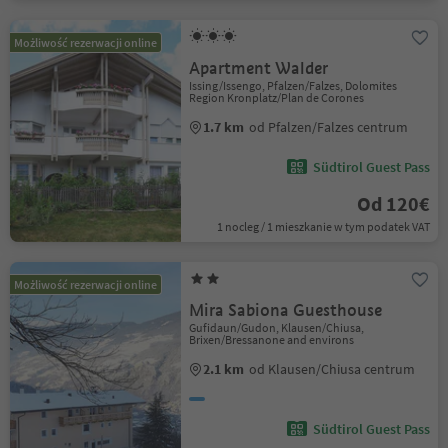
Możliwość rezerwacji online
Apartment Walder
Issing/Issengo, Pfalzen/Falzes, Dolomites
Region Kronplatz/Plan de Corones
1.7 km
od Pfalzen/Falzes centrum
Südtirol Guest Pass
Od 120€
1 nocleg / 1 mieszkanie w tym podatek VAT
Możliwość rezerwacji online
Mira Sabiona Guesthouse
Gufidaun/Gudon, Klausen/Chiusa,
Brixen/Bressanone and environs
2.1 km
od Klausen/Chiusa centrum
Südtirol Guest Pass