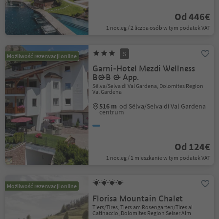
Od 446€
1 nocleg / 2 liczba osób w tym podatek VAT
S
Możliwość rezerwacji online
Garni-Hotel Mezdi Wellness
B&B & App.
Sëlva/Selva di Val Gardena, Dolomites Region
Val Gardena
516 m
od Sëlva/Selva di Val Gardena
centrum
Od 124€
1 nocleg / 1 mieszkanie w tym podatek VAT
Możliwość rezerwacji online
Florisa Mountain Chalet
Tiers/Tires, Tiers am Rosengarten/Tires al
Catinaccio, Dolomites Region Seiser Alm