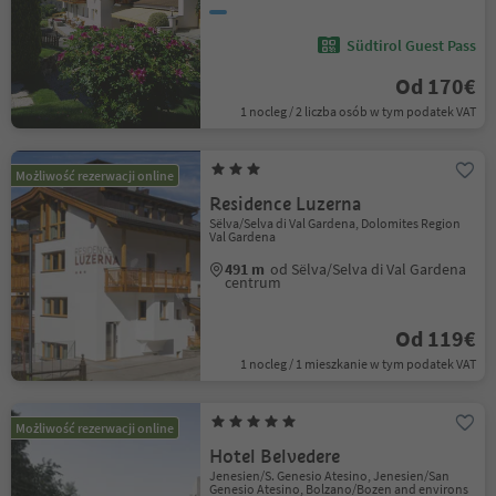
Südtirol Guest Pass
Od 170€
1 nocleg / 2 liczba osób w tym podatek VAT
Możliwość rezerwacji online
Residence Luzerna
Sëlva/Selva di Val Gardena, Dolomites Region
Val Gardena
491 m
od Sëlva/Selva di Val Gardena
centrum
Od 119€
1 nocleg / 1 mieszkanie w tym podatek VAT
Możliwość rezerwacji online
Hotel Belvedere
Jenesien/S. Genesio Atesino, Jenesien/San
Genesio Atesino, Bolzano/Bozen and environs