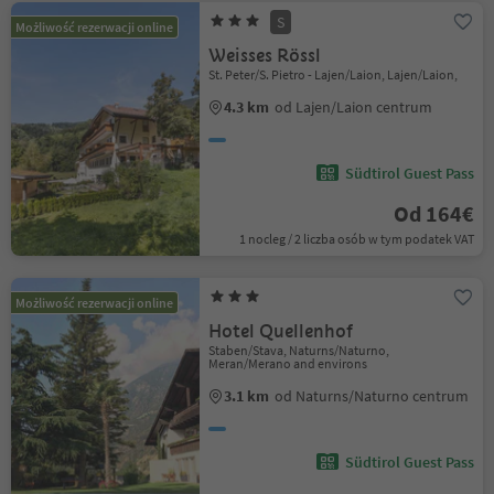
S
Możliwość rezerwacji online
Weisses Rössl
St. Peter/S. Pietro - Lajen/Laion, Lajen/Laion,
4.3 km
od Lajen/Laion centrum
Südtirol Guest Pass
Od 164€
1 nocleg / 2 liczba osób w tym podatek VAT
Możliwość rezerwacji online
Hotel Quellenhof
Staben/Stava, Naturns/Naturno,
Meran/Merano and environs
3.1 km
od Naturns/Naturno centrum
Südtirol Guest Pass