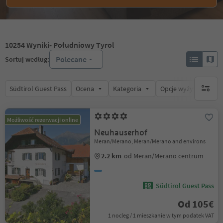
10254
Wyniki
- Południowy Tyrol
Polecane
Sortuj według:
Südtirol Guest Pass
Ocena
Kategoria
Opcje wyżywienia
brak ak
Możliwość rezerwacji online
Neuhauserhof
Meran/Merano, Meran/Merano and environs
2.2 km
od Meran/Merano centrum
Südtirol Guest Pass
Od 105€
1 nocleg / 1 mieszkanie w tym podatek VAT