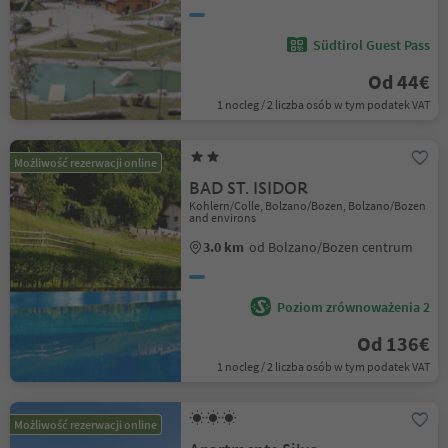
Südtirol Guest Pass
Od 44€
1 nocleg / 2 liczba osób w tym podatek VAT
Możliwość rezerwacji online
BAD ST. ISIDOR
Kohlern/Colle, Bolzano/Bozen, Bolzano/Bozen
and environs
3.0 km
od Bolzano/Bozen centrum
Poziom zrównoważenia 2
Od 136€
1 nocleg / 2 liczba osób w tym podatek VAT
Możliwość rezerwacji online