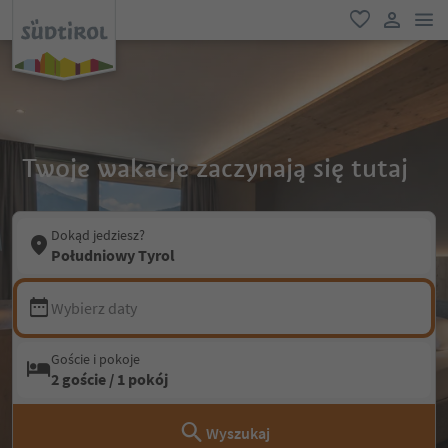
lin
ulubione
link uży
Twoje wakacje zaczynają się tutaj
Dokąd jedziesz?
Południowy Tyrol
Wybierz daty
Goście i pokoje
2 goście / 1 pokój
Wyszukaj