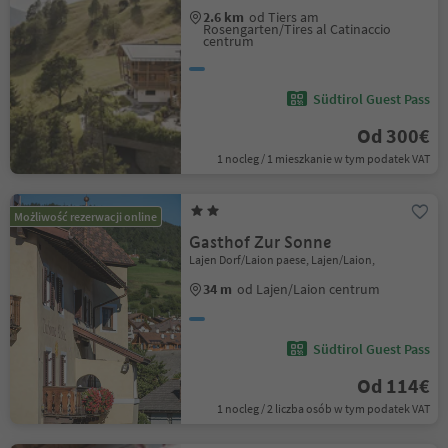
2.6 km
od Tiers am
Rosengarten/Tires al Catinaccio
centrum
Südtirol Guest Pass
Od 300€
1 nocleg / 1 mieszkanie w tym podatek VAT
Możliwość rezerwacji online
Gasthof Zur Sonne
Lajen Dorf/Laion paese, Lajen/Laion,
34 m
od Lajen/Laion centrum
Südtirol Guest Pass
Od 114€
1 nocleg / 2 liczba osób w tym podatek VAT