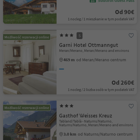
Südtirol Guest Pass
Od 90€
1 nocleg / 1 mieszkanie w tym podatek VAT
S
Możliwość rezerwacji online
Garni Hotel Ottmanngut
Meran/Merano, Meran/Merano and environs
469 m
od Meran/Merano centrum
Od 260€
1 nocleg / 2 liczba osób w tym podatek VAT
Możliwość rezerwacji online
Gasthof Weisses Kreuz
Tabland/Tablà - Naturns/Naturno,
Naturns/Naturno, Meran/Merano and environs
3.0 km
od Naturns/Naturno centrum