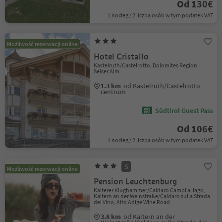
Od 130€
1 nocleg / 2 liczba osób w tym podatek VAT
Możliwość rezerwacji online
Hotel Cristallo
Kastelruth/Castelrotto, Dolomites Region
Seiser Alm
1.3 km
od Kastelruth/Castelrotto
centrum
Südtirol Guest Pass
Od 106€
1 nocleg / 2 liczba osób w tym podatek VAT
S
Możliwość rezerwacji online
Pension Leuchtenburg
Kalterer Klughammer/Caldaro Campi al lago,
Kaltern an der Weinstraße/Caldaro sulla Strada
del Vino, Alto Adige Wine Road
3.8 km
od Kaltern an der