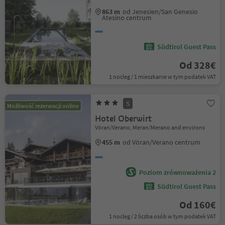
863 m
od Jenesien/San Genesio
Atesino centrum
Südtirol Guest Pass
Od 328€
1 nocleg / 1 mieszkanie w tym podatek VAT
S
Możliwość rezerwacji online
Hotel Oberwirt
Vöran/Verano, Meran/Merano and environs
455 m
od Vöran/Verano centrum
Poziom zrównoważenia 2
Südtirol Guest Pass
Od 160€
1 nocleg / 2 liczba osób w tym podatek VAT