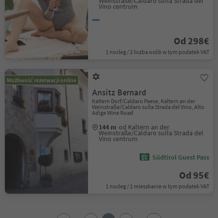
Weinstraße/Caldaro sulla Strada del
Vino centrum
Od 298€
1 nocleg / 2 liczba osób w tym podatek VAT
Możliwość rezerwacji online
Ansitz Bernard
Kaltern Dorf/Caldaro Paese, Kaltern an der
Weinstraße/Caldaro sulla Strada del Vino, Alto
Adige Wine Road
144 m
od Kaltern an der
Weinstraße/Caldaro sulla Strada del
Vino centrum
Südtirol Guest Pass
Od 95€
1 nocleg / 1 mieszkanie w tym podatek VAT
1
2