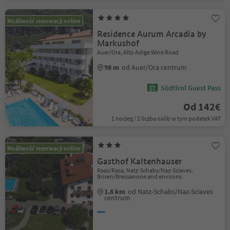
Możliwość rezerwacji online
Residence Aurum Arcadia by
Markushof
Auer/Ora, Alto Adige Wine Road
98 m
od Auer/Ora centrum
Südtirol Guest Pass
Od 142€
1 nocleg / 2 liczba osób w tym podatek VAT
Możliwość rezerwacji online
Gasthof Kaltenhauser
Raas/Rasa, Natz-Schabs/Naz-Sciaves,
Brixen/Bressanone and environs
1.8 km
od Natz-Schabs/Naz-Sciaves
centrum