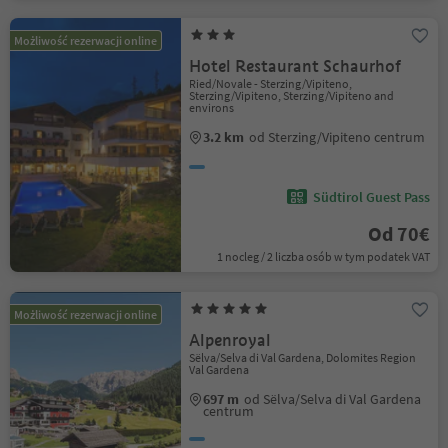
Możliwość rezerwacji online
Hotel Restaurant Schaurhof
Ried/Novale - Sterzing/Vipiteno,
Sterzing/Vipiteno, Sterzing/Vipiteno and
environs
3.2 km
od Sterzing/Vipiteno centrum
Südtirol Guest Pass
Od 70€
1 nocleg / 2 liczba osób w tym podatek VAT
Możliwość rezerwacji online
Alpenroyal
Sëlva/Selva di Val Gardena, Dolomites Region
Val Gardena
697 m
od Sëlva/Selva di Val Gardena
centrum