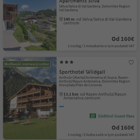
Apartments Silva
Sëlva/Selva di Val Gardena, Dolomites Region
Val Gardena
140 m
od Sëlva/Selva di Val Gardena
centrum
Od 160€
1 nocleg / 1 mieszkanie w tym podatek VAT
Możliwość rezerwacji online
Sporthotel Wildgall
Antholz-Obertal/Anterselva di Sopra, Rasen-
Antholz/Rasun Anterselva, Dolomites Region
Kronplatz/Plan de Corones
13.1 km
od Rasen-Antholz/Rasun
Anterselva centrum
Südtirol Guest Pass
Od 160€
1 nocleg / 2 liczba osób w tym podatek VAT