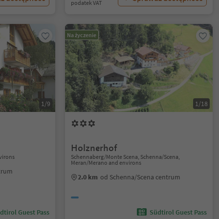
podatek VAT
Na życzenie
1/9
1/18
Holznerhof
virons
Schennaberg/Monte Scena, Schenna/Scena,
Meran/Merano and environs
ntrum
2.0 km
od Schenna/Scena centrum
dtirol Guest Pass
Südtirol Guest Pass