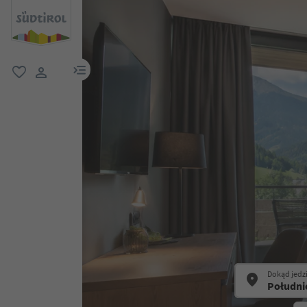
link menu
ulubione
link użytkownika
Dokąd jedz