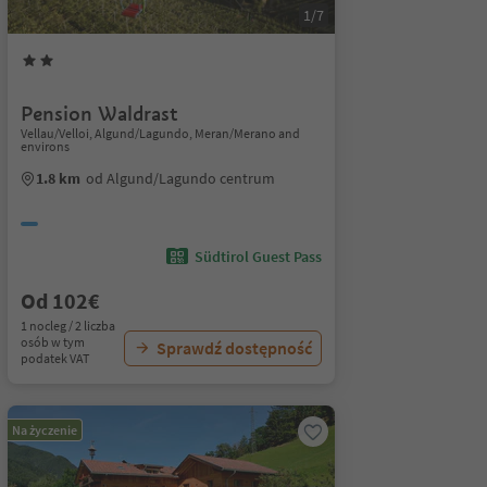
1/7
Pension Waldrast
Vellau/Velloi, Algund/Lagundo, Meran/Merano and
environs
1.8 km
od Algund/Lagundo centrum
Südtirol Guest Pass
Od 102€
1 nocleg / 2 liczba
osób w tym
Sprawdź dostępność
podatek VAT
Na życzenie