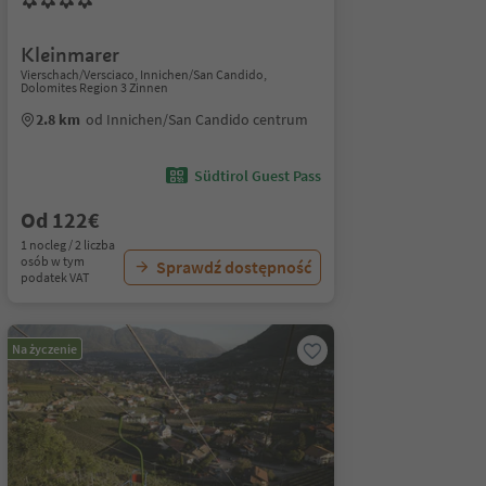
Kleinmarer
Vierschach/Versciaco, Innichen/San Candido,
Dolomites Region 3 Zinnen
2.8 km
od Innichen/San Candido centrum
Südtirol Guest Pass
Od 122€
1 nocleg / 2 liczba
osób w tym
Sprawdź dostępność
podatek VAT
Na życzenie