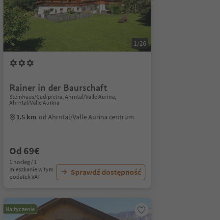
1/26
Rainer in der Baurschaft
Steinhaus/Cadipietra, Ahrntal/Valle Aurina,
Ahrntal/Valle Aurina
1.5 km
od Ahrntal/Valle Aurina centrum
Od 69€
1 nocleg / 1
mieszkanie w tym
Sprawdź dostępność
podatek VAT
Na życzenie