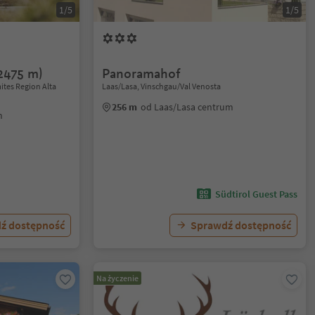
1/5
1/5
2475 m)
Panoramahof
ites Region Alta
Laas/Lasa, Vinschgau/Val Venosta
256 m
od Laas/Lasa centrum
m
Südtirol Guest Pass
ź dostępność
Sprawdź dostępność
Na życzenie