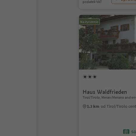
podatek VAT
Na życzenie
Haus Waldfrieden
Tirol/Tirolo, Meran/Merano and en
1.2 km
od Tirol/Tirolo ce
Sü