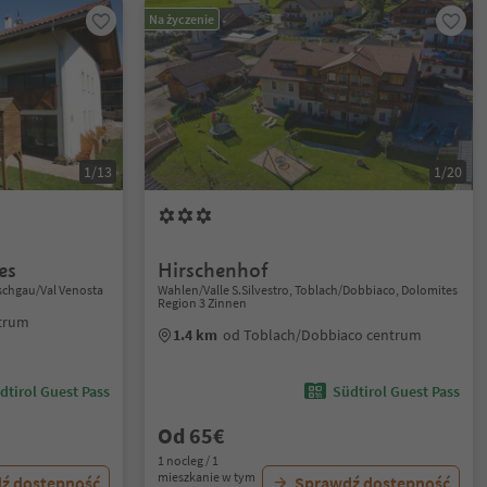
Na życzenie
1/13
1/20
es
Hirschenhof
nschgau/Val Venosta
Wahlen/Valle S.Silvestro, Toblach/Dobbiaco, Dolomites
Region 3 Zinnen
ntrum
1.4 km
od Toblach/Dobbiaco centrum
dtirol Guest Pass
Südtirol Guest Pass
Od 65€
1 nocleg / 1
mieszkanie w tym
ź dostępność
Sprawdź dostępność