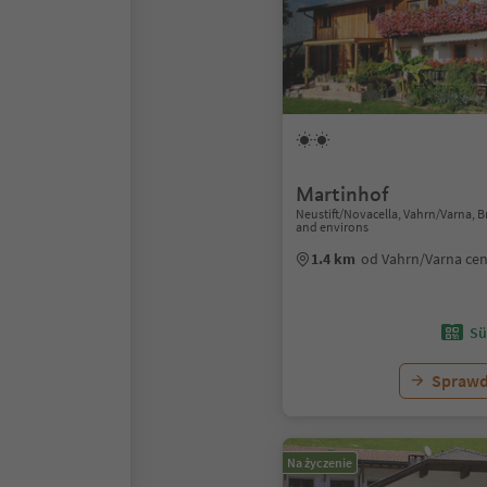
Martinhof
Neustift/Novacella, Vahrn/Varna, 
and environs
1.4 km
od Vahrn/Varna ce
Sü
Sprawd
Na życzenie