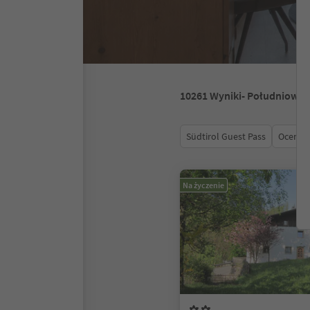
10261
Wyniki
- Południowy 
Südtirol Guest Pass
Ocena
Na życzenie