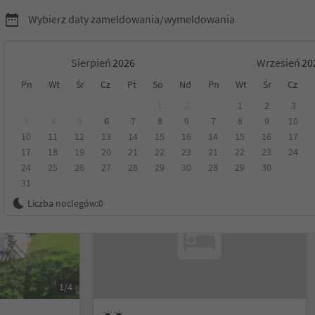
Wybierz daty zameldowania/wymeldowania
Sierpień
Wrzesień
Pn
Wt
Śr
Cz
Pt
So
Nd
Pn
Wt
Śr
Cz
Tyrol
1
2
1
2
3
3
4
5
6
7
8
9
7
8
9
10
10
11
12
13
14
15
16
14
15
16
17
Kategoria
Opcje wyżywienia
Ekologiczne zakwaterowanie
17
18
19
20
21
22
23
21
22
23
24
24
25
26
27
28
29
30
28
29
30
31
Na życzenie
Liczba noclegów:
0
1/4