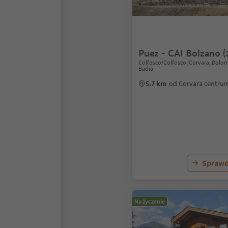
Puez - CAI Bolzano (
Colfosco/Colfosco, Corvara, Dolom
Badia
5.7 km
od Corvara centru
Sprawd
Na życzenie