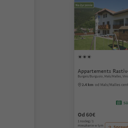
Na życzenie
Appartements Rastiv
Burgeis/Burgusio, Mals/Malles, Vi
2.4 km
od Mals/Malles ce
Sü
Od 60€
1 nocleg / 1
mieszkanie w tym
Sprawd