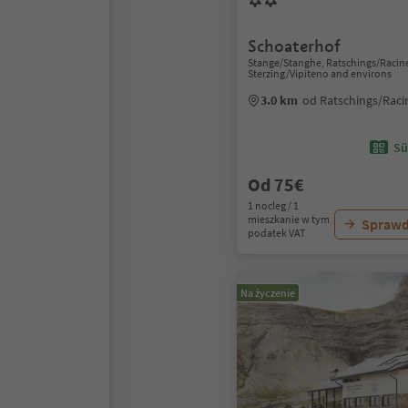
Schoaterhof
Stange/Stanghe, Ratschings/Racin
Sterzing/Vipiteno and environs
3.0 km
od Ratschings/Rac
Sü
Od 75€
1 nocleg / 1
mieszkanie w tym
Sprawd
podatek VAT
Na życzenie