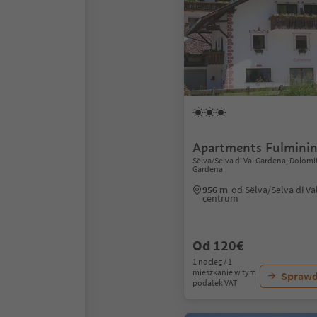
Apartments Fulmini
Sëlva/Selva di Val Gardena, Dolomi
Gardena
956 m
od Sëlva/Selva di V
centrum
Od 120€
1 nocleg / 1
mieszkanie w tym
Sprawd
podatek VAT