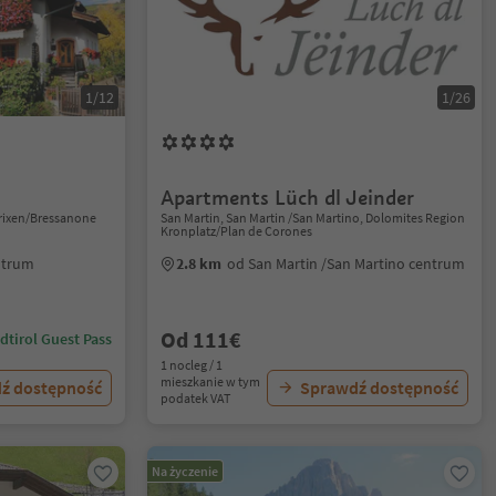
1/12
1/26
Apartments Lüch dl Jeinder
Brixen/Bressanone
San Martin, San Martin /San Martino, Dolomites Region
Kronplatz/Plan de Corones
ntrum
2.8 km
od San Martin /San Martino centrum
Od 111€
dtirol Guest Pass
1 nocleg / 1
mieszkanie w tym
ź dostępność
Sprawdź dostępność
podatek VAT
Na życzenie