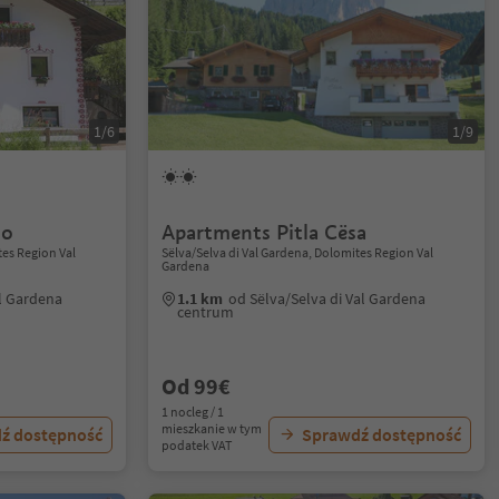
1/6
1/9
no
Apartments Pitla Cësa
tes Region Val
Sëlva/Selva di Val Gardena, Dolomites Region Val
Gardena
al Gardena
1.1 km
od Sëlva/Selva di Val Gardena
centrum
Od 99€
1 nocleg / 1
mieszkanie w tym
ź dostępność
Sprawdź dostępność
podatek VAT