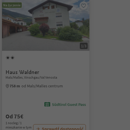
Na życzenie
1/3
Haus Waldner
Mals/Malles, Vinschgau/Val Venosta
758 m
od Mals/Malles centrum
Südtirol Guest Pass
Od 75€
1 nocleg / 1
mieszkanie w tym
Sprawdź dostępność