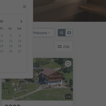
Pt
So
Nd
Polecane
Sortuj według:
4
5
6
11
12
13
18
19
20
Filtr
brak aktywnych filtrów
25
26
27
Na życzenie
1/4