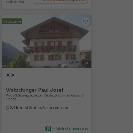
podatek VAT
Na życzenie
1/4
Watschinger Paul Josef
Moos/S.Giuseppe, Sexten/Sesto, Dolomites Region 3
Zinnen
2.1 km
od Sexten/Sesto centrum
Südtirol Guest Pass