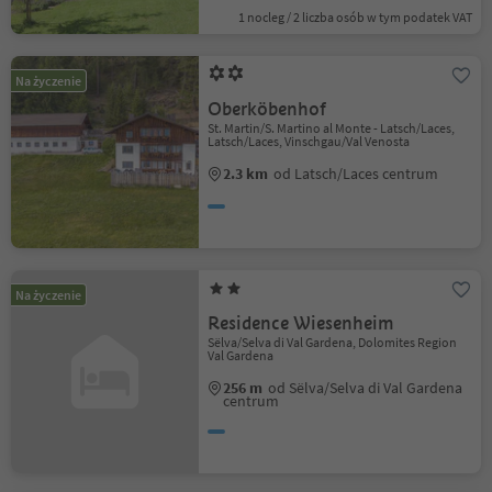
1 nocleg / 2 liczba osób w tym podatek VAT
Na życzenie
Oberköbenhof
St. Martin/S. Martino al Monte - Latsch/Laces,
Latsch/Laces, Vinschgau/Val Venosta
2.3 km
od Latsch/Laces centrum
Na życzenie
Residence Wiesenheim
Sëlva/Selva di Val Gardena, Dolomites Region
Val Gardena
256 m
od Sëlva/Selva di Val Gardena
centrum