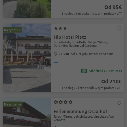
Od 95€
1 nocleg / 1 mieszkanie w tym podatek VAT
Na życzenie
Hip Hotel Platz
Bula/Pufels/Bula/Bulla, Urtijëi/Ortisei,
Dolomites Region Val Gardena
3.1 km
od Urtijëi/Ortisei centrum
Südtirol Guest Pass
Od 210€
1 nocleg / 2 liczba osób w tym podatek VAT
Na życzenie
Ferienwohnung Draxlhof
Tarsch/Tarres, Latsch/Laces, Vinschgau/Val
Venosta