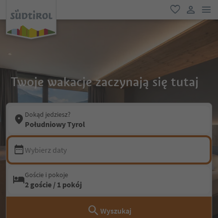
lin
ulubione
link uży
Twoje wakacje zaczynają się tutaj
Dokąd jedziesz?
Południowy Tyrol
Wybierz daty
Goście i pokoje
2 goście / 1 pokój
Wyszukaj