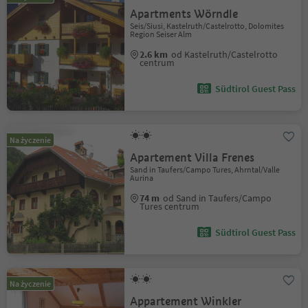
Apartments Wörndle
Seis/Siusi, Kastelruth/Castelrotto, Dolomites
Region Seiser Alm
2.6 km
od Kastelruth/Castelrotto
centrum
Südtirol Guest Pass
Na życzenie
Apartement Villa Frenes
Sand in Taufers/Campo Tures, Ahrntal/Valle
Aurina
74 m
od Sand in Taufers/Campo
Tures centrum
Südtirol Guest Pass
Na życzenie
Appartement Winkler