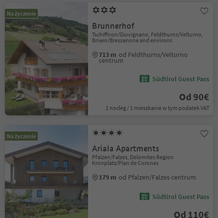
Na życzenie
Brunnerhof
Tschiffnon/Giovignano, Feldthurns/Velturno,
Brixen/Bressanone and environs
713 m
od Feldthurns/Velturno
centrum
Südtirol Guest Pass
Od 90€
1 nocleg / 1 mieszkanie w tym podatek VAT
Na życzenie
Ariala Apartments
Pfalzen/Falzes, Dolomites Region
Kronplatz/Plan de Corones
179 m
od Pfalzen/Falzes centrum
Südtirol Guest Pass
Od 110€