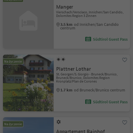
Manger
Vierschach/Versciaco, Innichen/San Candido,
Dolomites Region 3 Zinnen
3.5 km
od Innichen/San Candido
centrum
Südtirol Guest Pass
Na życzenie
Plattner Lothar
St. Georgen/S. Giorgio - Bruneck/Brunico,
Bruneck/Brunico, Dolomites Region
Kronplatz/Plan de Corones
1.7 km
od Bruneck/Brunico centrum
Südtirol Guest Pass
Na życzenie
Appartement Rainhof