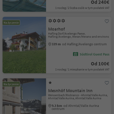
Od 240€
1 nocleg / 2 liczba osób w tym podatek VAT
Na życzenie
Moarhof
Hafling Dorf/Avelengo Paese,
Hafling/Avelengo, Meran/Merano and environs
339 m
od Hafling/Avelengo centrum
Südtirol Guest Pass
Od 100€
1 nocleg / 1 mieszkanie w tym podatek VAT
Na życzenie
Mesnhöf Mountain Inn
Weissenbach/Riobianco - Ahrntal/Valle Aurina,
Ahrntal/Valle Aurina, Ahrntal/Valle Aurina
9.3 km
od Ahrntal/Valle Aurina
centrum