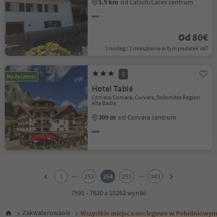
1.9 km
od Latsch/Laces centrum
Od 80€
1 nocleg / 1 mieszkanie w tym podatek VAT
S
Na życzenie
Hotel Tablé
Corvara/Corvara, Corvara, Dolomites Region
Alta Badia
309 m
od Corvara centrum
1
2
...
...
1
253
254
255
343
3
4
7591 - 7620 z 10262 wyniki
5
6
Zakwaterowanie
Wszystkie miejsca noclegowe w Południowym