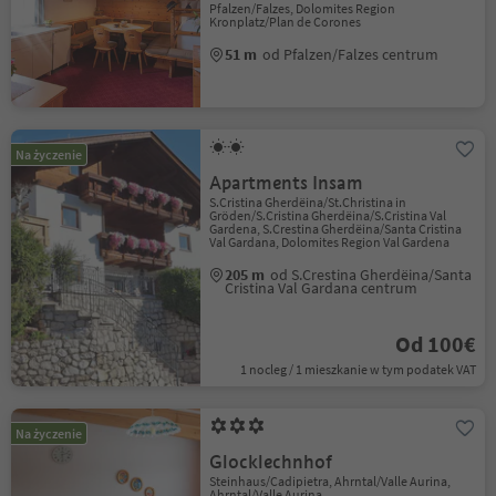
Pfalzen/Falzes, Dolomites Region
Kronplatz/Plan de Corones
51 m
od Pfalzen/Falzes centrum
Na życzenie
Apartments Insam
S.Cristina Gherdëina/St.Christina in
Gröden/S.Cristina Gherdëina/S.Cristina Val
Gardena, S.Crestina Gherdëina/Santa Cristina
Val Gardana, Dolomites Region Val Gardena
205 m
od S.Crestina Gherdëina/Santa
Cristina Val Gardana centrum
Od 100€
1 nocleg / 1 mieszkanie w tym podatek VAT
Na życzenie
Glocklechnhof
Steinhaus/Cadipietra, Ahrntal/Valle Aurina,
Ahrntal/Valle Aurina