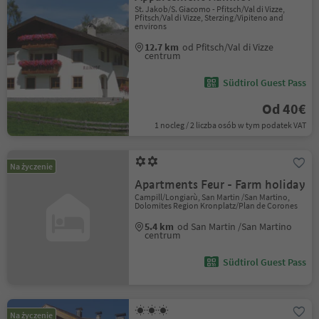
St. Jakob/S. Giacomo - Pfitsch/Val di Vizze,
Pfitsch/Val di Vizze, Sterzing/Vipiteno and
environs
12.7 km
od Pfitsch/Val di Vizze
centrum
Südtirol Guest Pass
Od 40€
1 nocleg / 2 liczba osób w tym podatek VAT
Na życzenie
Apartments Feur - Farm holiday
Campill/Longiarù, San Martin /San Martino,
Dolomites Region Kronplatz/Plan de Corones
5.4 km
od San Martin /San Martino
centrum
Südtirol Guest Pass
Na życzenie