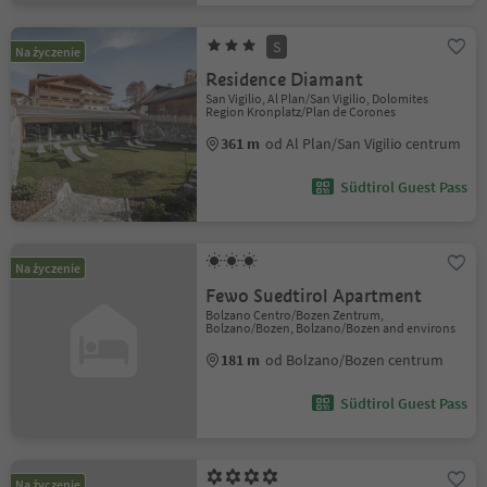
S
Na życzenie
Residence Diamant
San Vigilio, Al Plan/San Vigilio, Dolomites
Region Kronplatz/Plan de Corones
361 m
od Al Plan/San Vigilio centrum
Südtirol Guest Pass
Na życzenie
Fewo Suedtirol Apartment
Bolzano Centro/Bozen Zentrum,
Bolzano/Bozen, Bolzano/Bozen and environs
181 m
od Bolzano/Bozen centrum
Südtirol Guest Pass
Na życzenie