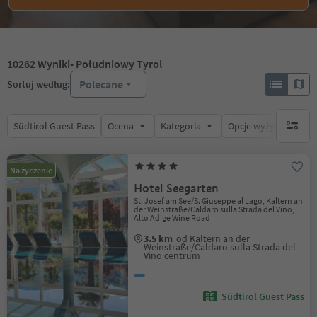
10262
Wyniki
- Południowy Tyrol
Polecane
Sortuj według:
Südtirol Guest Pass
Ocena
Kategoria
Opcje wyżywienia
brak ak
Na życzenie
Hotel Seegarten
St. Josef am See/S. Giuseppe al Lago, Kaltern an
der Weinstraße/Caldaro sulla Strada del Vino,
Alto Adige Wine Road
3.5 km
od Kaltern an der
Weinstraße/Caldaro sulla Strada del
Vino centrum
Südtirol Guest Pass