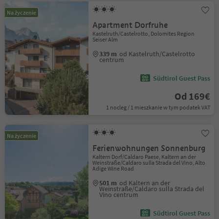
Na życzenie
Apartment Dorfruhe
Kastelruth/Castelrotto, Dolomites Region
Seiser Alm
339 m
od Kastelruth/Castelrotto
centrum
Südtirol Guest Pass
Od 169€
1 nocleg / 1 mieszkanie w tym podatek VAT
Na życzenie
Ferienwohnungen Sonnenburg
Kaltern Dorf/Caldaro Paese, Kaltern an der
Weinstraße/Caldaro sulla Strada del Vino, Alto
Adige Wine Road
501 m
od Kaltern an der
Weinstraße/Caldaro sulla Strada del
Vino centrum
Südtirol Guest Pass