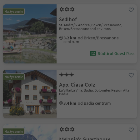
Na życzenie
Sedlhof
St. Andrä/S. Andrea, Brixen/Bressanone,
Brixen/Bressanone and environs
3.2 km
od Brixen/Bressanone
centrum
Südtirol Guest Pass
Na życzenie
App. Ciasa Colz
La Villa/La Villa, Badia, Dolomites Region Alta
Badia
3.4 km
od Badia centrum
Na życzenie
Melanie's Guesthouse