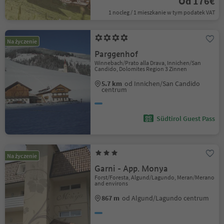
Od 176€
1 nocleg / 1 mieszkanie w tym podatek VAT
Na życzenie
Parggenhof
Winnebach/Prato alla Drava, Innichen/San
Candido, Dolomites Region 3 Zinnen
5.7 km
od Innichen/San Candido
centrum
Südtirol Guest Pass
Na życzenie
Garni - App. Monya
Forst/Foresta, Algund/Lagundo, Meran/Merano
and environs
867 m
od Algund/Lagundo centrum