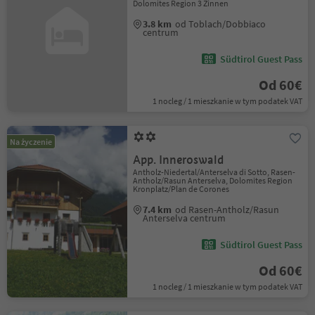
Dolomites Region 3 Zinnen
3.8 km
od Toblach/Dobbiaco
centrum
Südtirol Guest Pass
Od 60€
1 nocleg / 1 mieszkanie w tym podatek VAT
Na życzenie
App. Inneroswald
Antholz-Niedertal/Anterselva di Sotto, Rasen-
Antholz/Rasun Anterselva, Dolomites Region
Kronplatz/Plan de Corones
7.4 km
od Rasen-Antholz/Rasun
Anterselva centrum
Südtirol Guest Pass
Od 60€
1 nocleg / 1 mieszkanie w tym podatek VAT