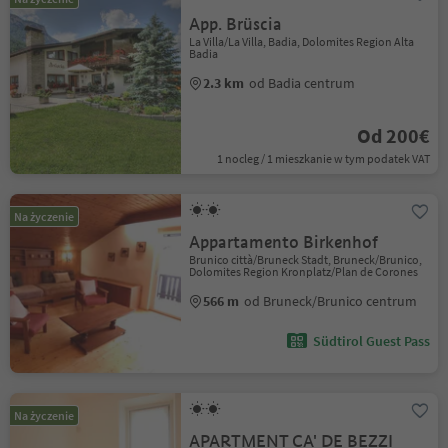
App. Brüscia
La Villa/La Villa, Badia, Dolomites Region Alta
Badia
2.3 km
od Badia centrum
Od 200€
1 nocleg / 1 mieszkanie w tym podatek VAT
Na życzenie
Appartamento Birkenhof
Brunico città/Bruneck Stadt, Bruneck/Brunico,
Dolomites Region Kronplatz/Plan de Corones
566 m
od Bruneck/Brunico centrum
Südtirol Guest Pass
Na życzenie
APARTMENT CA' DE BEZZI