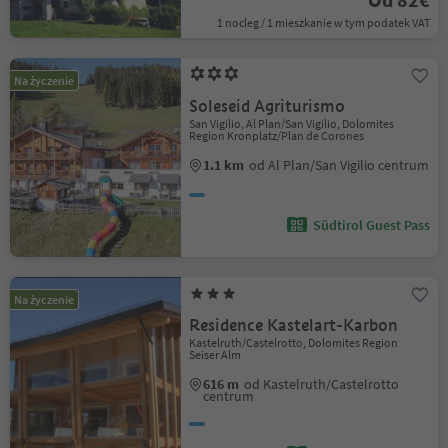
1 nocleg / 1 mieszkanie w tym podatek VAT
Na życzenie
Soleseid Agriturismo
San Vigilio, Al Plan/San Vigilio, Dolomites
Region Kronplatz/Plan de Corones
1.1 km
od Al Plan/San Vigilio centrum
Südtirol Guest Pass
Na życzenie
Residence Kastelart-Karbon
Kastelruth/Castelrotto, Dolomites Region
Seiser Alm
616 m
od Kastelruth/Castelrotto
centrum