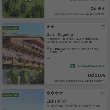
Od 90€
1 nocleg / 1 mieszkanie w tym podatek VAT
Na życzenie
Garni Ragerhof
Winnebach/Prato alla Drava, Innichen/San
Candido, Dolomites Region 3 Zinnen
6.3 km
od Innichen/San Candido
centrum
Südtirol Guest Pass
Od 110€
1 nocleg / 1 mieszkanie w tym podatek VAT
Na życzenie
Eichernhof
Vöran/Verano, Meran/Merano and environs