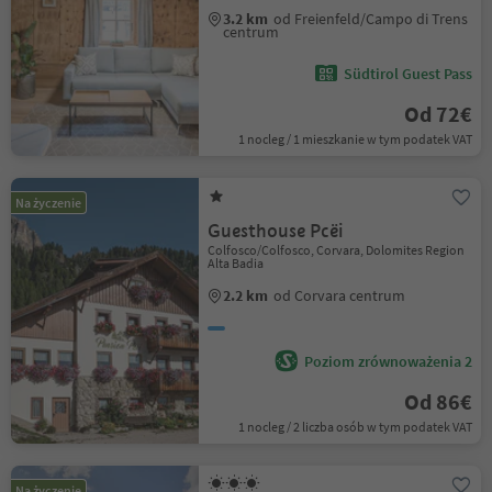
3.2 km
od Freienfeld/Campo di Trens
centrum
Südtirol Guest Pass
Od 72€
1 nocleg / 1 mieszkanie w tym podatek VAT
Na życzenie
Guesthouse Pcëi
Colfosco/Colfosco, Corvara, Dolomites Region
Alta Badia
2.2 km
od Corvara centrum
Poziom zrównoważenia 2
Od 86€
1 nocleg / 2 liczba osób w tym podatek VAT
Na życzenie