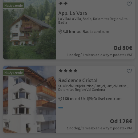
Na życzenie
App. La Vara
La Villa/La Villa, Badia, Dolomites Region Alta
Badia
3.8 km
od Badia centrum
Od 80€
1 nocleg / 1 mieszkanie w tym podatek VAT
Na życzenie
Residence Cristal
St. Ulrich/Urtijëi/Ortisei/Urtijëi, Urtijëi/Ortisei,
Dolomites Region Val Gardena
168 m
od Urtijëi/Ortisei centrum
Od 128€
1 nocleg / 1 mieszkanie w tym podatek VAT