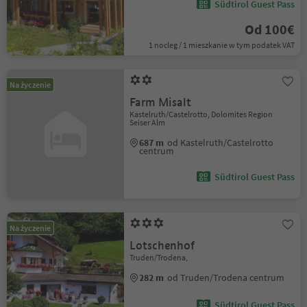
Südtirol Guest Pass
Od 100€
1 nocleg / 1 mieszkanie w tym podatek VAT
Na życzenie
Farm Misalt
Kastelruth/Castelrotto, Dolomites Region
Seiser Alm
687 m
od Kastelruth/Castelrotto
centrum
Südtirol Guest Pass
Na życzenie
Lotschenhof
Truden/Trodena,
282 m
od Truden/Trodena centrum
Südtirol Guest Pass