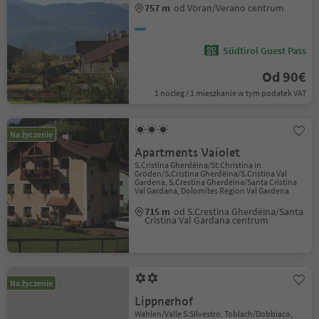
757 m
od Vöran/Verano centrum
Südtirol Guest Pass
Od 90€
1 nocleg / 1 mieszkanie w tym podatek VAT
Na życzenie
Apartments Vaiolet
S.Cristina Gherdëina/St.Christina in
Gröden/S.Cristina Gherdëina/S.Cristina Val
Gardena, S.Crestina Gherdëina/Santa Cristina
Val Gardana, Dolomites Region Val Gardena
715 m
od S.Crestina Gherdëina/Santa
Cristina Val Gardana centrum
Na życzenie
Lippnerhof
Wahlen/Valle S.Silvestro, Toblach/Dobbiaco,