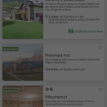
St. Anton-Pfuss/S. Antonio-Pozzo, Kaltern an
der Weinstraße/Caldaro sulla Strada del Vino,
Alto Adige Wine Road
1.4 km
od Kaltern an der
Weinstraße/Caldaro sulla Strada del
Vino centrum
Südtirol Guest Pass
Na życzenie
Pralongiá hut
San Cassiano/San Cassiano, Badia, Dolomites
Region Alta Badia
8.8 km
od Badia centrum
Na życzenie
Pfitscherhof
Flans/Flanes, Freienfeld/Campo di Trens,
Sterzing/Vipiteno and environs