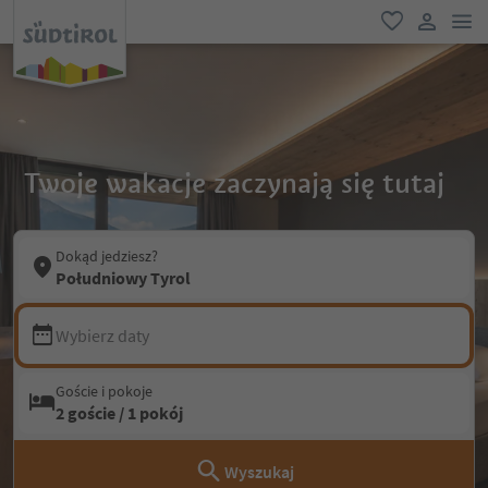
lin
ulubione
link uży
Twoje wakacje zaczynają się tutaj
Dokąd jedziesz?
Południowy Tyrol
Wybierz daty
Goście i pokoje
2 goście / 1 pokój
Wyszukaj