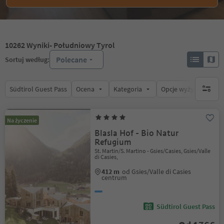
10262
Wyniki
- Południowy Tyrol
Polecane
Sortuj według:
Südtirol Guest Pass
Ocena
Kategoria
Opcje wyżywienia
brak ak
Na życzenie
Blasla Hof - Bio Natur
Refugium
St. Martin/S. Martino - Gsies/Casies, Gsies/Valle
di Casies,
412 m
od Gsies/Valle di Casies
centrum
Südtirol Guest Pass