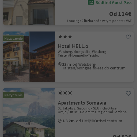
Südtirol Guest Pass
Od 114€
1 nocleg / 2 liczba osób w tym podatek VAT
Na życzenie
Hotel HELL.o
Welsberg/Monguelfo, Welsberg-
Taisten/Monguelfo-Tesido,
33 m
od Welsberg-
Taisten/Monguelfo-Tesido centrum
Na życzenie
Apartments Somavia
St. Jakob/S. Giacomo - St.Ulrich/Ortisei,
Urtijëi/Ortisei, Dolomites Region Val Gardena
1.3 km
od Urtijëi/Ortisei centrum
Od 82€