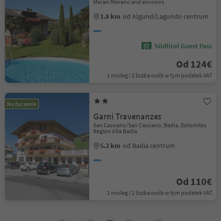
Meran/Merano and environs
1.8 km
od Algund/Lagundo centrum
Südtirol Guest Pass
Od 124€
1 nocleg / 2 liczba osób w tym podatek VAT
Na życzenie
Garni Travenanzes
San Cassiano/San Cassiano, Badia, Dolomites
Region Alta Badia
5.2 km
od Badia centrum
Od 110€
1 nocleg / 2 liczba osób w tym podatek VAT
1