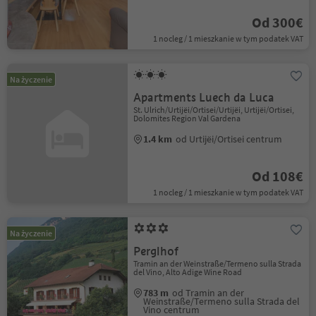
Od 300€
1 nocleg / 1 mieszkanie w tym podatek VAT
Na życzenie
Apartments Luech da Luca
St. Ulrich/Urtijëi/Ortisei/Urtijëi, Urtijëi/Ortisei,
Dolomites Region Val Gardena
1.4 km
od Urtijëi/Ortisei centrum
Od 108€
1 nocleg / 1 mieszkanie w tym podatek VAT
Na życzenie
Perglhof
Tramin an der Weinstraße/Termeno sulla Strada
del Vino, Alto Adige Wine Road
783 m
od Tramin an der
Weinstraße/Termeno sulla Strada del
Vino centrum