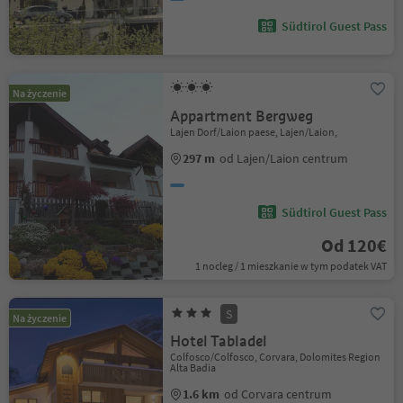
Südtirol Guest Pass
Na życzenie
Appartment Bergweg
Lajen Dorf/Laion paese, Lajen/Laion,
297 m
od Lajen/Laion centrum
Südtirol Guest Pass
Od 120€
1 nocleg / 1 mieszkanie w tym podatek VAT
S
Na życzenie
Hotel Tabladel
Colfosco/Colfosco, Corvara, Dolomites Region
Alta Badia
1.6 km
od Corvara centrum