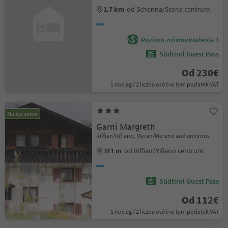
1.7 km
od Schenna/Scena centrum
Poziom zrównoważenia 3
Südtirol Guest Pass
Od 230€
1 nocleg / 2 liczba osób w tym podatek VAT
Na życzenie
Garni Margreth
Riffian/Rifiano, Meran/Merano and environs
311 m
od Riffian/Rifiano centrum
Südtirol Guest Pass
Od 112€
1 nocleg / 2 liczba osób w tym podatek VAT