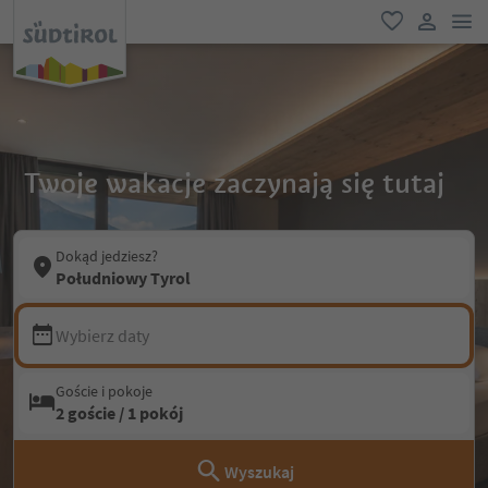
lin
ulubione
link uży
Twoje wakacje zaczynają się tutaj
Dokąd jedziesz?
Południowy Tyrol
Wybierz daty
Goście i pokoje
2 goście / 1 pokój
Wyszukaj