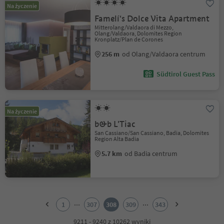
Na życzenie
Famelí‘s Dolce Vita Apartment
Mitterolang/Valdaora di Mezzo,
Olang/Valdaora, Dolomites Region
Kronplatz/Plan de Corones
256 m
od Olang/Valdaora centrum
Südtirol Guest Pass
Na życzenie
b&b L'Tiac
San Cassiano/San Cassiano, Badia, Dolomites
Region Alta Badia
5.7 km
od Badia centrum
1
2
...
...
1
307
308
309
343
3
4
9211 - 9240 z 10262 wyniki