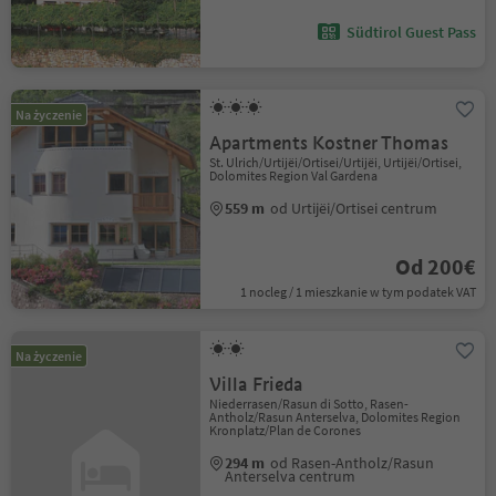
Südtirol Guest Pass
Na życzenie
Apartments Kostner Thomas
St. Ulrich/Urtijëi/Ortisei/Urtijëi, Urtijëi/Ortisei,
Dolomites Region Val Gardena
559 m
od Urtijëi/Ortisei centrum
Od 200€
1 nocleg / 1 mieszkanie w tym podatek VAT
Na życzenie
Villa Frieda
Niederrasen/Rasun di Sotto, Rasen-
Antholz/Rasun Anterselva, Dolomites Region
Kronplatz/Plan de Corones
294 m
od Rasen-Antholz/Rasun
Anterselva centrum