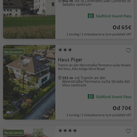
866 m
od St.Lorenzen/San Lorenzo di
Sebato centrum
Südtirol Guest Pass
Od 65€
1 nocleg / 1 mieszkanie w tym podatek VAT
Na życzenie
Haus Piger
Tramin an der Weinstraße/Termeno sulla Strada
del Vino, Alto Adige Wine Road
181 m
od Tramin an der
Weinstraße/Termeno sulla Strada del
Vino centrum
Südtirol Guest Pass
Od 70€
1 nocleg / 1 mieszkanie w tym podatek VAT
Na życzenie