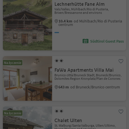
Lechnerhütte Fane Alm
Vals/Valles, Mühlbach/Rio di Pusteria,
Brixen/Bressanone and environs
10.4 km
od Mühlbach/Rio di Pusteria
centrum
Südtirol Guest Pass
Na życzenie
FaWa Apartments Villa Mai
Brunico città/Bruneck Stadt, Bruneck/Brunico,
Dolomites Region Kronplatz/Plan de Corones
643 m
od Bruneck/Brunico centrum
Na życzenie
Chalet Ulten
St. Walburg/Santa Valburga, Ulten/Ultimo,
Meran/Merano and environs