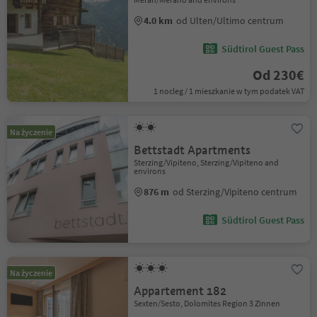
4.0 km
od Ulten/Ultimo centrum
Südtirol Guest Pass
Od 230€
1 nocleg / 1 mieszkanie w tym podatek VAT
Na życzenie
Bettstadt Apartments
Sterzing/Vipiteno, Sterzing/Vipiteno and
environs
876 m
od Sterzing/Vipiteno centrum
Südtirol Guest Pass
Na życzenie
Appartement 182
Sexten/Sesto, Dolomites Region 3 Zinnen