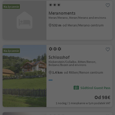
Na życzenie
Meranoments
Meran/Merano, Meran/Merano and environs
532 m
od Meran/Merano centrum
Na życzenie
Schlosshof
Klobenstein/Collalbo, Ritten/Renon,
Bolzano/Bozen and environs
1.4 km
od Ritten/Renon centrum
Südtirol Guest Pass
Od 98€
1 nocleg / 1 mieszkanie w tym podatek VAT