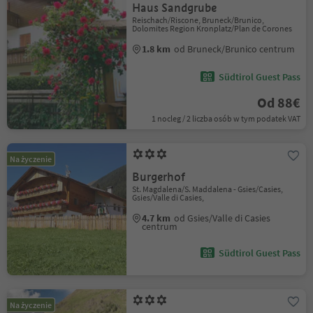
Haus Sandgrube
Reischach/Riscone, Bruneck/Brunico,
Dolomites Region Kronplatz/Plan de Corones
1.8 km
od Bruneck/Brunico centrum
Südtirol Guest Pass
Od 88€
1 nocleg / 2 liczba osób w tym podatek VAT
Na życzenie
Burgerhof
St. Magdalena/S. Maddalena - Gsies/Casies,
Gsies/Valle di Casies,
4.7 km
od Gsies/Valle di Casies
centrum
Südtirol Guest Pass
Na życzenie