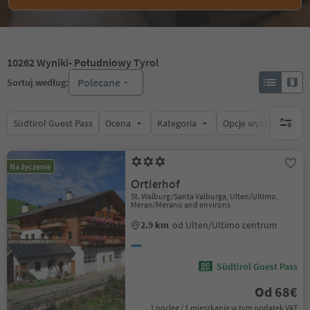
10262
Wyniki
- Południowy Tyrol
Polecane
Sortuj według:
Südtirol Guest Pass
Ocena
Kategoria
Opcje wyżywienia
brak ak
Na życzenie
Ortlerhof
St. Walburg/Santa Valburga, Ulten/Ultimo,
Meran/Merano and environs
2.9 km
od Ulten/Ultimo centrum
Südtirol Guest Pass
Od 68€
1 nocleg / 1 mieszkanie w tym podatek VAT