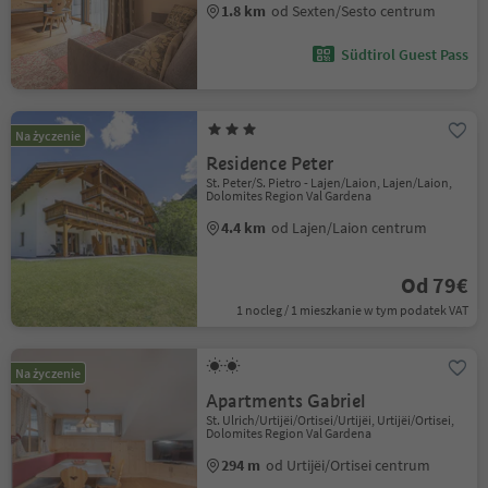
1.8 km
od Sexten/Sesto centrum
Südtirol Guest Pass
Na życzenie
Residence Peter
St. Peter/S. Pietro - Lajen/Laion, Lajen/Laion,
Dolomites Region Val Gardena
4.4 km
od Lajen/Laion centrum
Od 79€
1 nocleg / 1 mieszkanie w tym podatek VAT
Na życzenie
Apartments Gabriel
St. Ulrich/Urtijëi/Ortisei/Urtijëi, Urtijëi/Ortisei,
Dolomites Region Val Gardena
294 m
od Urtijëi/Ortisei centrum