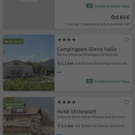
Südtirol Guest Pass
Od 85€
1 nocleg / 1 mieszkanie w tym podatek VAT
Na życzenie
Campingpark Gloria Vallis
Glurns/Glorenza, Vinschgau/Val Venosta
1.1 km
od Glurns/Glorenza centrum
Südtirol Guest Pass
Na życzenie
Hotel Mitterplatt
Schenna/Scena, Meran/Merano and environs
1.6 km
od Schenna/Scena centrum