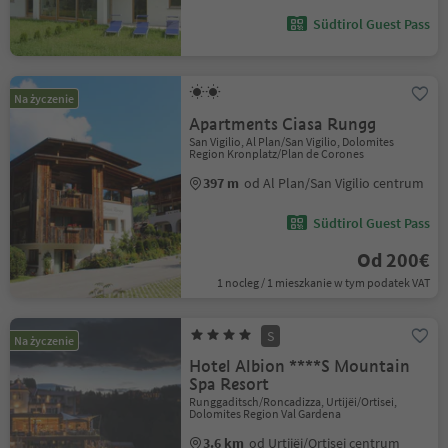
Südtirol Guest Pass
Na życzenie
Apartments Ciasa Rungg
San Vigilio, Al Plan/San Vigilio, Dolomites
Region Kronplatz/Plan de Corones
397 m
od Al Plan/San Vigilio centrum
Südtirol Guest Pass
Od 200€
1 nocleg / 1 mieszkanie w tym podatek VAT
S
Na życzenie
Hotel Albion ****S Mountain
Spa Resort
Runggaditsch/Roncadizza, Urtijëi/Ortisei,
Dolomites Region Val Gardena
3.6 km
od Urtijëi/Ortisei centrum