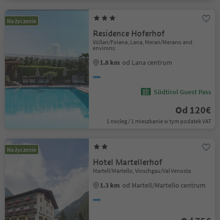
Na życzenie
Residence Hoferhof
Völlan/Foiana, Lana, Meran/Merano and
environs
1.8 km
od Lana centrum
Südtirol Guest Pass
Od 120€
1 nocleg / 1 mieszkanie w tym podatek VAT
Na życzenie
Hotel Martellerhof
Martell/Martello, Vinschgau/Val Venosta
1.3 km
od Martell/Martello centrum