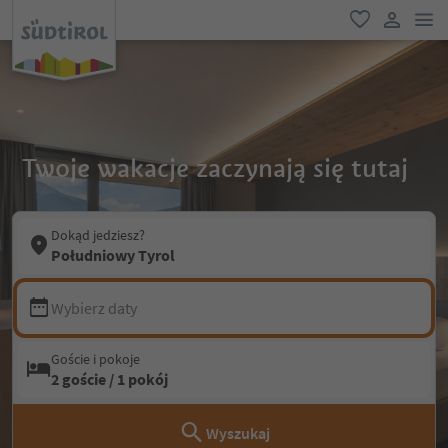
lin
ulubione
link uży
Twoje wakacje zaczynają się tutaj
Dokąd jedziesz?
Południowy Tyrol
Wybierz daty
Goście i pokoje
2 goście / 1 pokój
Wyszukaj