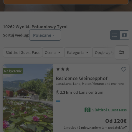
10262
Wyniki
- Południowy Tyrol
Polecane
Sortuj według:
Südtirol Guest Pass
Ocena
Kategoria
Opcje wyżywienia
brak ak
Na życzenie
Residence Weinsepphof
Lana/Lana, Lana, Meran/Merano and environs
2.2 km
od Lana centrum
Südtirol Guest Pass
Od 120€
1 nocleg / 1 mieszkanie w tym podatek VAT