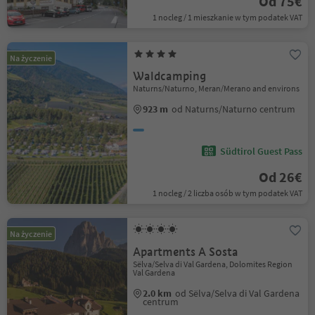
Od 75€
1 nocleg / 1 mieszkanie w tym podatek VAT
Na życzenie
Waldcamping
Naturns/Naturno, Meran/Merano and environs
923 m
od Naturns/Naturno centrum
Südtirol Guest Pass
Od 26€
1 nocleg / 2 liczba osób w tym podatek VAT
Na życzenie
Apartments A Sosta
Sëlva/Selva di Val Gardena, Dolomites Region
Val Gardena
2.0 km
od Sëlva/Selva di Val Gardena
centrum