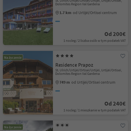
St. Ulrich/Urtijëi/Ortisei/Urtijëi, Urtijëi/Ortisei,
Dolomites Region Val Gardena
1.7 km
od Urtijëi/Ortisei centrum
Od 200€
1 nocleg / 2 liczba osób w tym podatek VAT
Na życzenie
Residence Prapoz
St. Ulrich/Urtijëi/Ortisei/Urtijëi, Urtijëi/Ortisei,
Dolomites Region Val Gardena
749 m
od Urtijëi/Ortisei centrum
Od 240€
1 nocleg / 1 mieszkanie w tym podatek VAT
Na życzenie