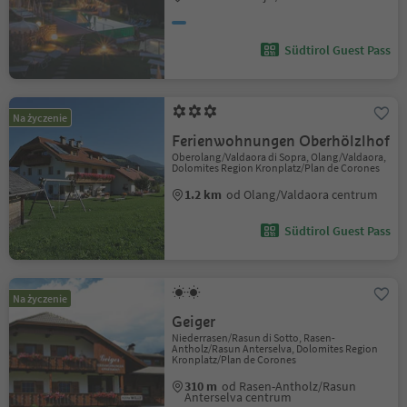
Südtirol Guest Pass
Na życzenie
Ferienwohnungen Oberhölzlhof
Oberolang/Valdaora di Sopra, Olang/Valdaora,
Dolomites Region Kronplatz/Plan de Corones
1.2 km
od Olang/Valdaora centrum
Südtirol Guest Pass
Na życzenie
Geiger
Niederrasen/Rasun di Sotto, Rasen-
Antholz/Rasun Anterselva, Dolomites Region
Kronplatz/Plan de Corones
310 m
od Rasen-Antholz/Rasun
Anterselva centrum