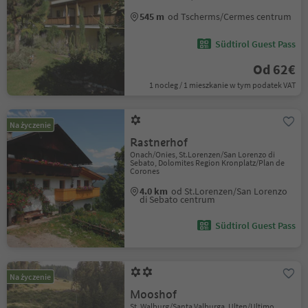
545 m
od Tscherms/Cermes centrum
Südtirol Guest Pass
Od 62€
1 nocleg / 1 mieszkanie w tym podatek VAT
Na życzenie
Rastnerhof
Onach/Onies, St.Lorenzen/San Lorenzo di
Sebato, Dolomites Region Kronplatz/Plan de
Corones
4.0 km
od St.Lorenzen/San Lorenzo
di Sebato centrum
Südtirol Guest Pass
Na życzenie
Mooshof
St. Walburg/Santa Valburga, Ulten/Ultimo,