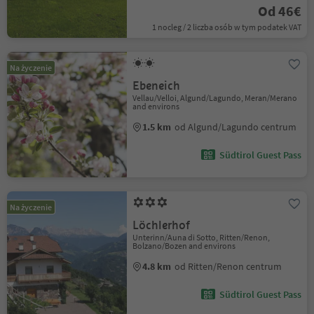
Od 46€
1 nocleg / 2 liczba osób w tym podatek VAT
Na życzenie
Ebeneich
Vellau/Velloi, Algund/Lagundo, Meran/Merano
and environs
1.5 km
od Algund/Lagundo centrum
Südtirol Guest Pass
Na życzenie
Löchlerhof
Unterinn/Auna di Sotto, Ritten/Renon,
Bolzano/Bozen and environs
4.8 km
od Ritten/Renon centrum
Südtirol Guest Pass