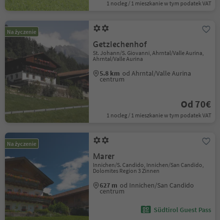
1 nocleg / 1 mieszkanie w tym podatek VAT
Na życzenie
Getzlechenhof
St. Johann/S. Giovanni, Ahrntal/Valle Aurina,
Ahrntal/Valle Aurina
5.8 km
od Ahrntal/Valle Aurina
centrum
Od 70€
1 nocleg / 1 mieszkanie w tym podatek VAT
Na życzenie
Marer
Innichen/S. Candido, Innichen/San Candido,
Dolomites Region 3 Zinnen
627 m
od Innichen/San Candido
centrum
Südtirol Guest Pass