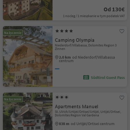
Od 130€
1 nocleg / 1 mieszkanie w tym podatek VAT
Na życzenie
Camping Olympia
Niederdorf/Villabassa, Dolomites Region 3
Zinnen
2.0 km
od Niederdorf/Villabassa
centrum
Südtirol Guest Pass
Na życzenie
Apartments Manuel
St. Ulrich/Urtijëi/Ortisei/Urtijëi, Urtijëi/Ortisei,
Dolomites Region Val Gardena
838 m
od Urtijëi/Ortisei centrum