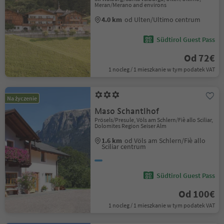
Meran/Merano and environs
4.0 km
od Ulten/Ultimo centrum
Südtirol Guest Pass
Od 72€
1 nocleg / 1 mieszkanie w tym podatek VAT
Na życzenie
Maso Schantlhof
Prösels/Presule, Völs am Schlern/Fiè allo Sciliar,
Dolomites Region Seiser Alm
1.6 km
od Völs am Schlern/Fiè allo
Sciliar centrum
Südtirol Guest Pass
Od 100€
1 nocleg / 1 mieszkanie w tym podatek VAT