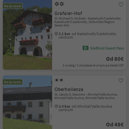
Na życzenie
Grafaier-Hof
St. Michael/S. Michele - Kastelruth/Castelrotto,
Kastelruth/Castelrotto, Dolomites Region
Seiser Alm
3.1 km
od Kastelruth/Castelrotto
centrum
Südtirol Guest Pass
Od 80€
1 nocleg / 1 mieszkanie w tym podatek VAT
Na życzenie
Oberhollenze
St. Jakob/S. Giacomo - Ahrntal/Valle Aurina,
Ahrntal/Valle Aurina, Ahrntal/Valle Aurina
3.9 km
od Ahrntal/Valle Aurina
centrum
Od 48€