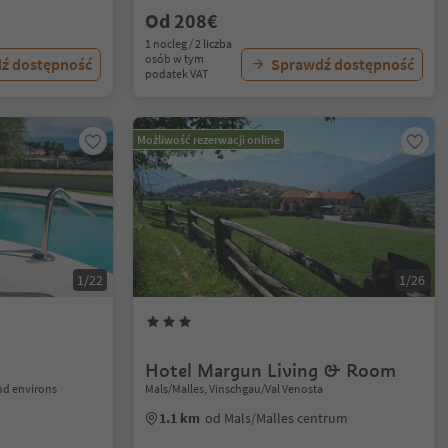
Od 208€
1 nocleg / 2 liczba
osób w tym
ź dostępność
Sprawdź dostępność
podatek VAT
Możliwość rezerwacji online
1/22
1/26
Hotel Margun Living & Room
nd environs
Mals/Malles, Vinschgau/Val Venosta
1.1 km
od Mals/Malles centrum