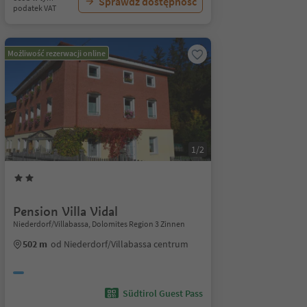
Sprawdź dostępność
podatek VAT
Możliwość rezerwacji online
1/2
Pension Villa Vidal
Niederdorf/Villabassa, Dolomites Region 3 Zinnen
502 m
od Niederdorf/Villabassa centrum
Südtirol Guest Pass