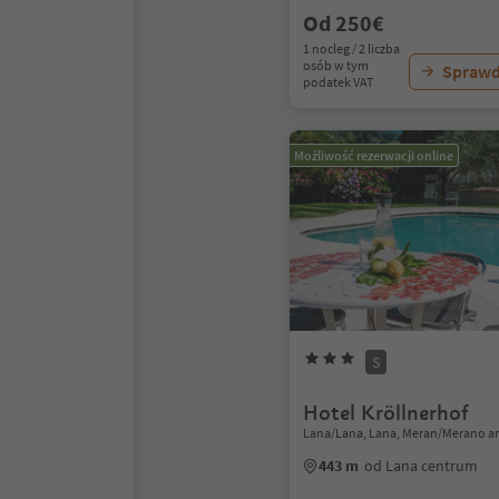
Od 250€
1 nocleg / 2 liczba
osób w tym
Sprawd
podatek VAT
Możliwość rezerwacji online
S
Hotel Kröllnerhof
Lana/Lana, Lana, Meran/Merano a
443 m
od Lana centrum