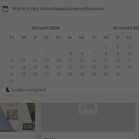
Wybierz daty zameldowania/wymeldowania
Sierpień
Wrzesień
Pn
Wt
Śr
Cz
Pt
So
Nd
Pn
Wt
Śr
Cz
Tyrol
1
2
1
2
3
3
4
5
6
7
8
9
7
8
9
10
10
11
12
13
14
15
16
14
15
16
17
Kategoria
Opcje wyżywienia
Ekologiczne zakwaterowanie
17
18
19
20
21
22
23
21
22
23
24
24
25
26
27
28
29
30
28
29
30
31
Możliwość rezerwacji online
Liczba noclegów:
0
1/20