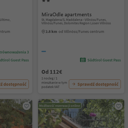
MiraOdle apartments
/Ultimo,
St. Magdalena/S. Maddalena - Villnöss/Funes,
Villnöss/Funes, Dolomites Region Lüsen Villnöss
entrum
2.8 km
od Villnöss/Funes centrum
zrównoważenia 3
dtirol Guest Pass
Südtirol Guest Pass
Od 112€
1 nocleg / 1
mieszkanie w tym
ź dostępność
Sprawdź dostępność
podatek VAT
Możliwość rezerwacji online