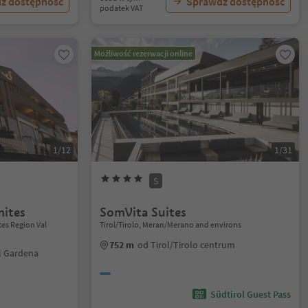
ź dostępność
Sprawdź dostępność
podatek VAT
Możliwość rezerwacji online
1/12
1/31
S
mites
SomVita Suites
tes Region Val
Tirol/Tirolo, Meran/Merano and environs
752 m
od Tirol/Tirolo centrum
al Gardena
Südtirol Guest Pass