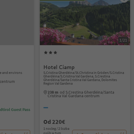
1/21
Hotel Ciamp
e and environs
S.Cristina Gherdëina/St.Christina in Gröden/S.Cristina
Gherdëina/S.Cristina Val Gardena, S.Crestina
Gherdëina/Santa Cristina Val Gardana, Dolomites
 centrum
Region Val Gardena
238 m
od S.Crestina Gherdëina/Santa
Cristina Val Gardana centrum
dtirol Guest Pass
Od 220€
1 nocleg / 2 liczba
osób w tym