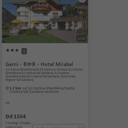
1/25
S
Garni - B&B - Hotel Mirabel
S.Cristina Gherdëina/St.Christina in Gröden/S.Cristina
Gherdëina/S.Cristina Val Gardena, S.Crestina
Gherdëina/Santa Cristina Val Gardana, Dolomites
Region Val Gardena
1.7 km
od S.Crestina Gherdëina/Santa
Cristina Val Gardana centrum
Od 156€
1 nocleg / 2 liczba
osób w tym