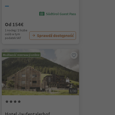
Südtirol Guest Pass
Od 154€
1 nocleg / 2 liczba
osób w tym
Sprawdź dostępność
podatek VAT
Możliwość rezerwacji online
1/30
Hotel Jaufentalerhof