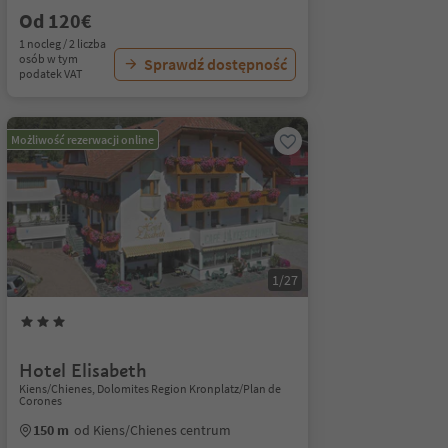
Od 120€
1 nocleg / 2 liczba
osób w tym
Sprawdź dostępność
podatek VAT
Możliwość rezerwacji online
1/27
Hotel Elisabeth
Kiens/Chienes, Dolomites Region Kronplatz/Plan de
Corones
150 m
od Kiens/Chienes centrum