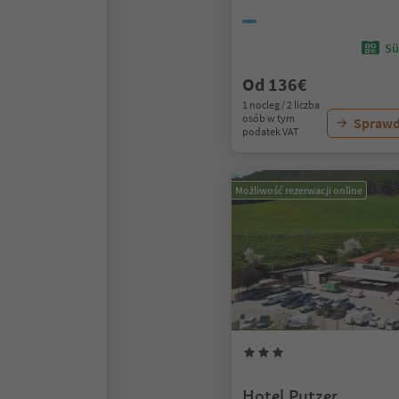
Sü
Od 136€
1 nocleg / 2 liczba
osób w tym
Sprawd
podatek VAT
Możliwość rezerwacji online
Hotel Putzer