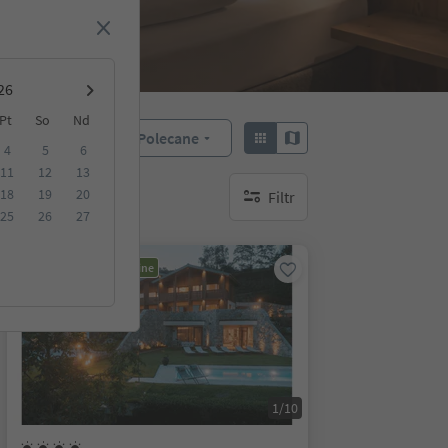
Pt
So
Nd
Polecane
Sortuj według:
4
5
6
11
12
13
18
19
20
Filtr
brak aktywnych filtrów
25
26
27
Możliwość rezerwacji online
1/10