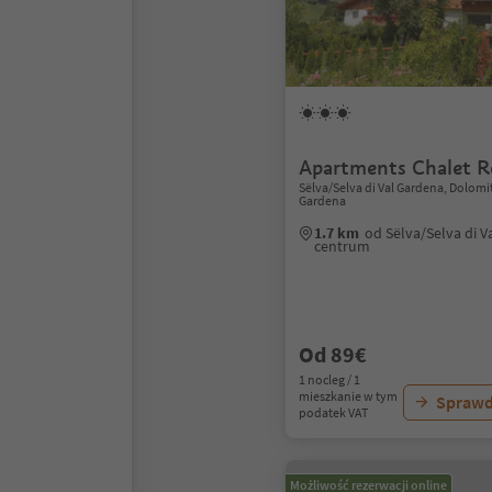
Apartments Chalet R
Sëlva/Selva di Val Gardena, Dolomi
Gardena
1.7 km
od Sëlva/Selva di V
centrum
Od 89€
1 nocleg / 1
mieszkanie w tym
Sprawd
podatek VAT
Możliwość rezerwacji online