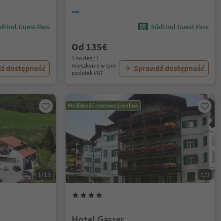
dtirol Guest Pass
Südtirol Guest Pass
Od 135€
1 nocleg / 1
mieszkanie w tym
ź dostępność
Sprawdź dostępność
podatek VAT
Możliwość rezerwacji online
1/13
1/3
Hotel Gasser