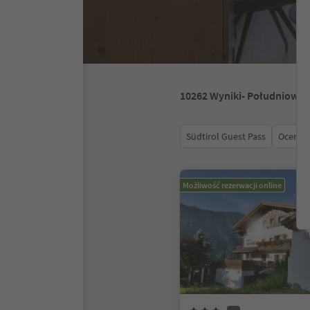
10262
Wyniki
- Południowy 
Südtirol Guest Pass
Ocena
Możliwość rezerwacji online