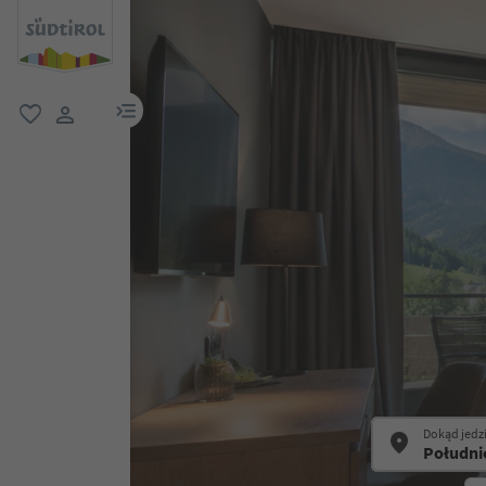
link menu
ulubione
link użytkownika
Dokąd jedz