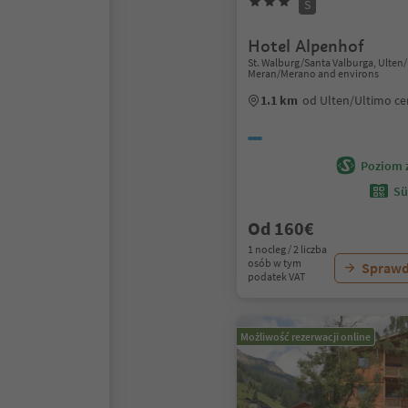
S
Hotel Alpenhof
St. Walburg/Santa Valburga, Ulten
Meran/Merano and environs
1.1 km
od Ulten/Ultimo c
Poziom 
Sü
Od 160€
1 nocleg / 2 liczba
osób w tym
Sprawd
podatek VAT
Możliwość rezerwacji online