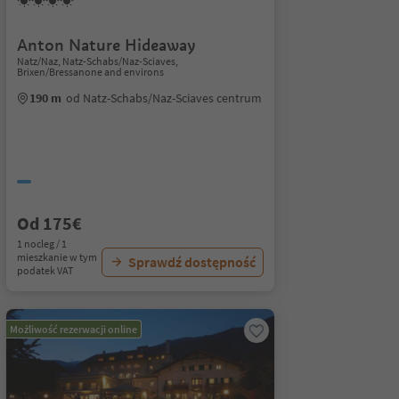
Anton Nature Hideaway
Natz/Naz, Natz-Schabs/Naz-Sciaves,
Brixen/Bressanone and environs
190 m
od Natz-Schabs/Naz-Sciaves centrum
Od 175€
1 nocleg / 1
mieszkanie w tym
Sprawdź dostępność
podatek VAT
Możliwość rezerwacji online