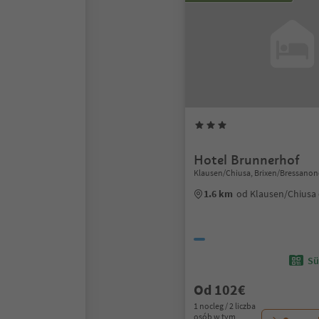
Hotel Brunnerhof
Klausen/Chiusa, Brixen/Bressanon
1.6 km
od Klausen/Chiusa
Sü
Od 102€
1 nocleg / 2 liczba
osób w tym