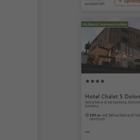
Sprawd
podatek VAT
Możliwość rezerwacji online
Hotel Chalet S Dolo
Sëlva/Selva di Val Gardena, Dolomi
Gardena
149 m
od Sëlva/Selva di V
centrum