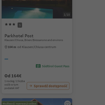
1/10
S
Parkhotel Post
Klausen/Chiusa, Brixen/Bressanone and environs
104 m
od Klausen/Chiusa centrum
Südtirol Guest Pass
Od 164€
1 nocleg / 2 liczba
osób w tym
Sprawdź dostępność
podatek VAT
Możliwość rezerwacji online