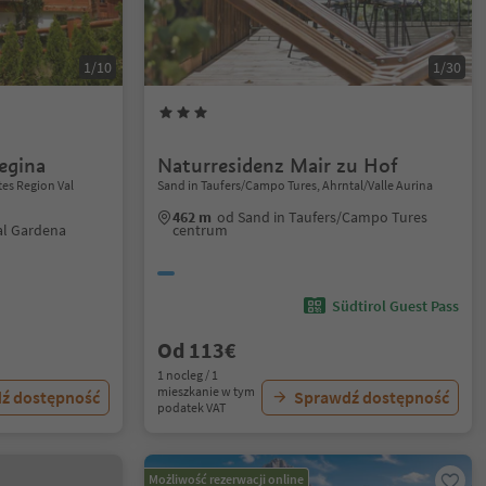
1/10
1/30
egina
Naturresidenz Mair zu Hof
tes Region Val
Sand in Taufers/Campo Tures, Ahrntal/Valle Aurina
462 m
od Sand in Taufers/Campo Tures
al Gardena
centrum
Südtirol Guest Pass
Od 113€
1 nocleg / 1
mieszkanie w tym
ź dostępność
Sprawdź dostępność
podatek VAT
Możliwość rezerwacji online