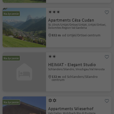
Na życzenie
Apartments Cësa Cudan
St. Ulrich/Urtijëi/Ortisei/Urtijëi, Urtijëi/Ortisei,
Dolomites Region Val Gardena
832 m
od Urtijëi/Ortisei centrum
Na życzenie
HEIMAT - Elegant Studio
Schlanders/Silandro, Vinschgau/Val Venosta
132 m
od Schlanders/Silandro
centrum
Na życzenie
Appartments Wieserhof
Vals/Valles, Mühlbach/Rio di Pusteria,