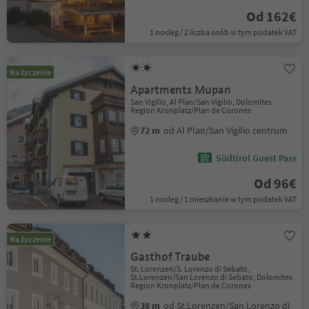
Od 162€
1 nocleg / 2 liczba osób w tym podatek VAT
Na życzenie
Apartments Mupan
San Vigilio, Al Plan/San Vigilio, Dolomites
Region Kronplatz/Plan de Corones
72 m
od Al Plan/San Vigilio centrum
Südtirol Guest Pass
Od 96€
1 nocleg / 1 mieszkanie w tym podatek VAT
Na życzenie
Gasthof Traube
St. Lorenzen/S. Lorenzo di Sebato,
St.Lorenzen/San Lorenzo di Sebato, Dolomites
Region Kronplatz/Plan de Corones
38 m
od St.Lorenzen/San Lorenzo di