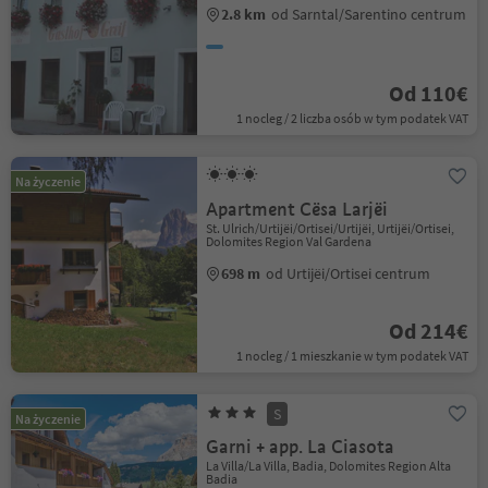
2.8 km
od Sarntal/Sarentino centrum
Od 110€
1 nocleg / 2 liczba osób w tym podatek VAT
Na życzenie
Apartment Cësa Larjëi
St. Ulrich/Urtijëi/Ortisei/Urtijëi, Urtijëi/Ortisei,
Dolomites Region Val Gardena
698 m
od Urtijëi/Ortisei centrum
Od 214€
1 nocleg / 1 mieszkanie w tym podatek VAT
S
Na życzenie
Garni + app. La Ciasota
La Villa/La Villa, Badia, Dolomites Region Alta
Badia