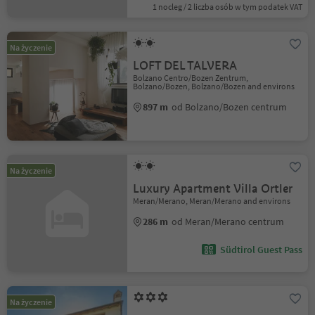
1 nocleg / 2 liczba osób w tym podatek VAT
Na życzenie
LOFT DEL TALVERA
Bolzano Centro/Bozen Zentrum,
Bolzano/Bozen, Bolzano/Bozen and environs
897 m
od Bolzano/Bozen centrum
Na życzenie
Luxury Apartment Villa Ortler
Meran/Merano, Meran/Merano and environs
286 m
od Meran/Merano centrum
Südtirol Guest Pass
Na życzenie