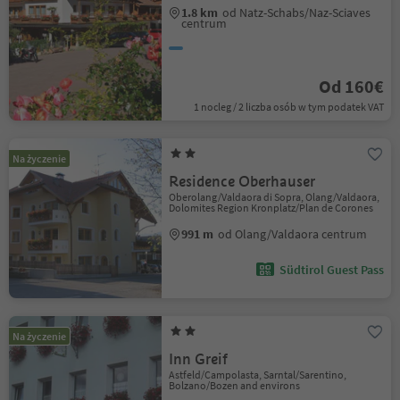
1.8 km
od Natz-Schabs/Naz-Sciaves
centrum
Od 160€
1 nocleg / 2 liczba osób w tym podatek VAT
Na życzenie
Residence Oberhauser
Oberolang/Valdaora di Sopra, Olang/Valdaora,
Dolomites Region Kronplatz/Plan de Corones
991 m
od Olang/Valdaora centrum
Südtirol Guest Pass
Na życzenie
Inn Greif
Astfeld/Campolasta, Sarntal/Sarentino,
Bolzano/Bozen and environs