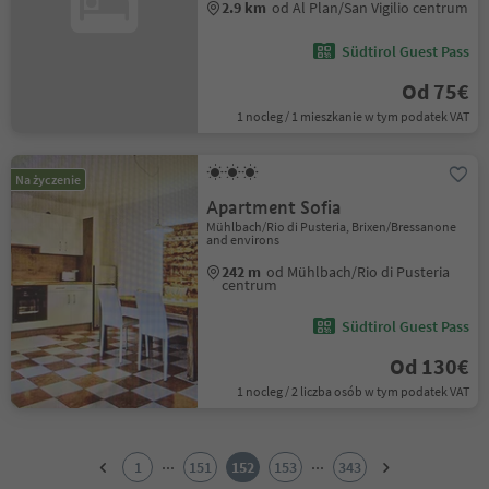
2.9 km
od Al Plan/San Vigilio centrum
Südtirol Guest Pass
Od 75€
1 nocleg / 1 mieszkanie w tym podatek VAT
Na życzenie
Apartment Sofia
Mühlbach/Rio di Pusteria, Brixen/Bressanone
and environs
242 m
od Mühlbach/Rio di Pusteria
centrum
Südtirol Guest Pass
Od 130€
1 nocleg / 2 liczba osób w tym podatek VAT
1
2
...
...
1
151
152
153
343
3