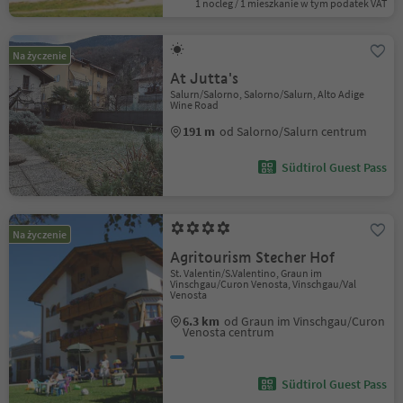
1 nocleg / 1 mieszkanie w tym podatek VAT
Na życzenie
At Jutta's
Salurn/Salorno, Salorno/Salurn, Alto Adige
Wine Road
191 m
od Salorno/Salurn centrum
Südtirol Guest Pass
Na życzenie
Agritourism Stecher Hof
St. Valentin/S.Valentino, Graun im
Vinschgau/Curon Venosta, Vinschgau/Val
Venosta
6.3 km
od Graun im Vinschgau/Curon
Venosta centrum
Südtirol Guest Pass