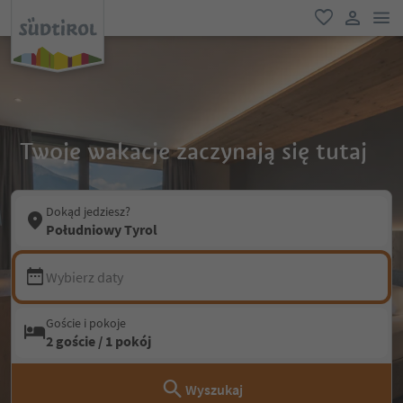
lin
ulubione
link uży
Twoje wakacje zaczynają się tutaj
Dokąd jedziesz?
Południowy Tyrol
Wybierz daty
Goście i pokoje
2 goście / 1 pokój
Wyszukaj