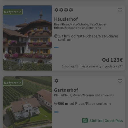
Na życzenie
Häuslerhof
Raas/Rasa, Natz-Schabs/Naz-Sciaves,
Brixen/Bressanone and environs
1.7 km
od Natz-Schabs/Naz-Sciaves
centrum
Od 123€
1 nocleg / 1 mieszkanie w tym podatek VAT
Na życzenie
Gartnerhof
Plaus/Plaus, Meran/Merano and environs
506 m
od Plaus/Plaus centrum
Südtirol Guest Pass