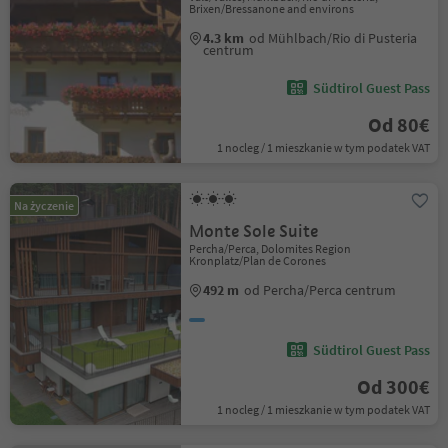
Brixen/Bressanone and environs
4.3 km
od Mühlbach/Rio di Pusteria
centrum
Südtirol Guest Pass
Od 80€
1 nocleg / 1 mieszkanie w tym podatek VAT
Na życzenie
Monte Sole Suite
Percha/Perca, Dolomites Region
Kronplatz/Plan de Corones
492 m
od Percha/Perca centrum
Südtirol Guest Pass
Od 300€
1 nocleg / 1 mieszkanie w tym podatek VAT