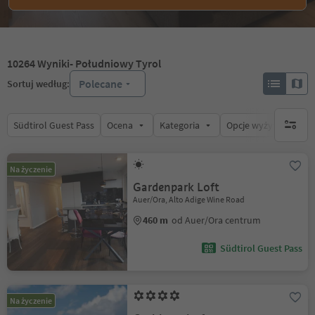
10264
Wyniki
- Południowy Tyrol
Polecane
Sortuj według:
Südtirol Guest Pass
Ocena
Kategoria
Opcje wyżywienia
brak ak
Na życzenie
Gardenpark Loft
Auer/Ora, Alto Adige Wine Road
460 m
od Auer/Ora centrum
Südtirol Guest Pass
Na życzenie