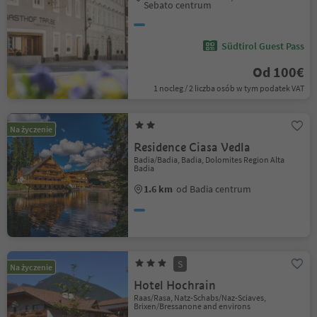
Sebato centrum
Südtirol Guest Pass
Od 100€
1 nocleg / 2 liczba osób w tym podatek VAT
Na życzenie
Residence Ciasa Vedla
Badia/Badia, Badia, Dolomites Region Alta
Badia
1.6 km
od Badia centrum
S
Na życzenie
Hotel Hochrain
Raas/Rasa, Natz-Schabs/Naz-Sciaves,
Brixen/Bressanone and environs