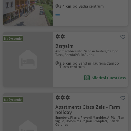
3.4 km
od Badia centrum
Na życzenie
Bergalm
Ahornach/Acereto, Sand in Taufers/Campo
Tures, Ahrntal/Valle Aurina
2.5 km
od Sand in Taufers/Campo
Tures centrum
Südtirol Guest Pass
Na życzenie
Apartments Ciasa Zele - Farm
holiday
Enneberg Pfarre/Pieve di Marebbe, Al Plan/San
Vigilio, Dolomites Region Kronplatz/Plan de
Corones