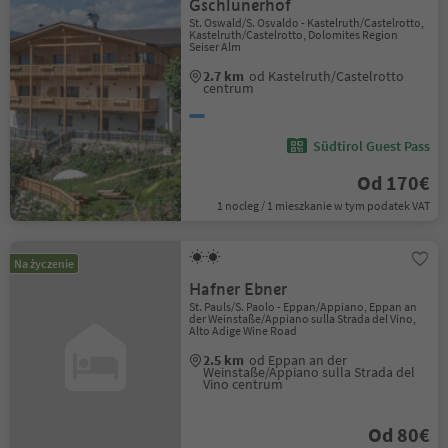
Gschlunerhof
St. Oswald/S. Osvaldo - Kastelruth/Castelrotto,
Kastelruth/Castelrotto, Dolomites Region
Seiser Alm
2.7 km
od Kastelruth/Castelrotto
centrum
Südtirol Guest Pass
Od 170€
1 nocleg / 1 mieszkanie w tym podatek VAT
Na życzenie
Hafner Ebner
St. Pauls/S. Paolo - Eppan/Appiano, Eppan an
der Weinstaße/Appiano sulla Strada del Vino,
Alto Adige Wine Road
2.5 km
od Eppan an der
Weinstaße/Appiano sulla Strada del
Vino centrum
Od 80€