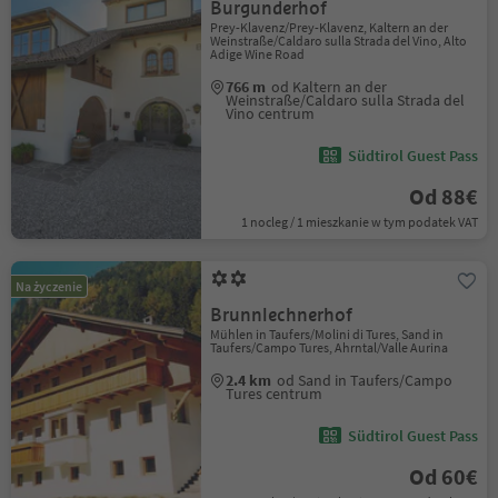
Burgunderhof
Prey-Klavenz/Prey-Klavenz, Kaltern an der
Weinstraße/Caldaro sulla Strada del Vino, Alto
Adige Wine Road
766 m
od Kaltern an der
Weinstraße/Caldaro sulla Strada del
Vino centrum
Südtirol Guest Pass
Od 88€
1 nocleg / 1 mieszkanie w tym podatek VAT
Na życzenie
Brunnlechnerhof
Mühlen in Taufers/Molini di Tures, Sand in
Taufers/Campo Tures, Ahrntal/Valle Aurina
2.4 km
od Sand in Taufers/Campo
Tures centrum
Südtirol Guest Pass
Od 60€