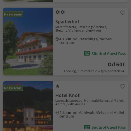
Na życzenie
Sparberhof
Mareit/Mareta, Ratschings/Racines,
Sterzing/Vipiteno and environs
4.1 km
od Ratschings/Racines
centrum
Südtirol Guest Pass
Od 60€
1 nocleg / 1 mieszkanie w tym podatek VAT
Na życzenie
Hotel Knoll
Lappach/Lappago, Mühlwald/Selva dei Molini,
Ahrntal/Valle Aurina
5.4 km
od Mühlwald/Selva dei Molini
centrum
Südtirol Guest Pass