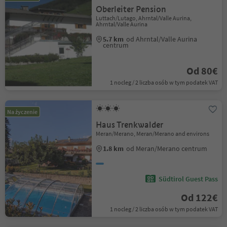
Oberleiter Pension
Luttach/Lutago, Ahrntal/Valle Aurina,
Ahrntal/Valle Aurina
5.7 km
od Ahrntal/Valle Aurina
centrum
Od 80€
1 nocleg / 2 liczba osób w tym podatek VAT
Na życzenie
Haus Trenkwalder
Meran/Merano, Meran/Merano and environs
1.8 km
od Meran/Merano centrum
Südtirol Guest Pass
Od 122€
1 nocleg / 2 liczba osób w tym podatek VAT