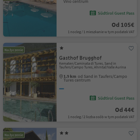
Vino centrum
Südtirol Guest Pass
Od 105€
1 nocleg / 1 mieszkanie w tym podatek VAT
Na życzenie
Gasthof Brugghof
Kematen/Caminata di Tures, Sand in
Taufers/Campo Tures, Ahrntal/Valle Aurina
1.9 km
od Sand in Taufers/Campo
Tures centrum
Südtirol Guest Pass
Od 44€
1 nocleg / 2 liczba osób w tym podatek VAT
Na życzenie