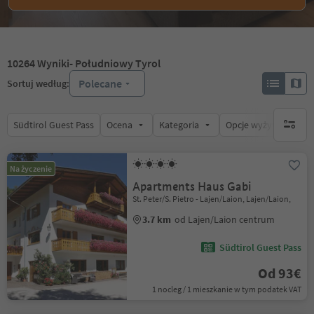
10264
Wyniki
- Południowy Tyrol
Polecane
Sortuj według:
Südtirol Guest Pass
Ocena
Kategoria
Opcje wyżywienia
brak ak
Na życzenie
Apartments Haus Gabi
St. Peter/S. Pietro - Lajen/Laion, Lajen/Laion,
3.7 km
od Lajen/Laion centrum
Südtirol Guest Pass
Od 93€
1 nocleg / 1 mieszkanie w tym podatek VAT