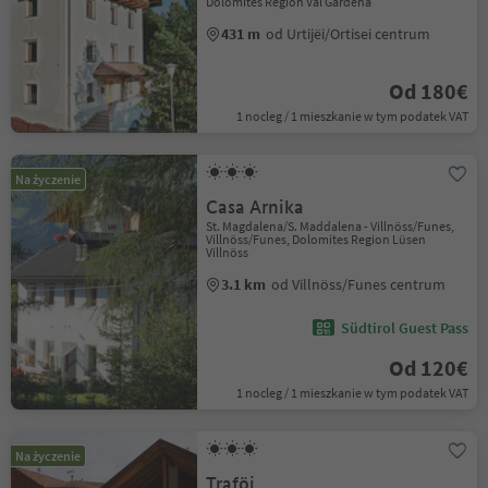
Dolomites Region Val Gardena
431 m
od Urtijëi/Ortisei centrum
Od 180€
1 nocleg / 1 mieszkanie w tym podatek VAT
Na życzenie
Casa Arnika
St. Magdalena/S. Maddalena - Villnöss/Funes,
Villnöss/Funes, Dolomites Region Lüsen
Villnöss
3.1 km
od Villnöss/Funes centrum
Südtirol Guest Pass
Od 120€
1 nocleg / 1 mieszkanie w tym podatek VAT
Na życzenie
Traföi