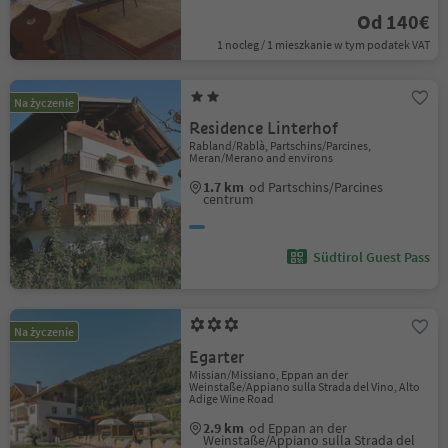
Od 140€
1 nocleg / 1 mieszkanie w tym podatek VAT
Na życzenie
Residence Linterhof
Rabland/Rablà, Partschins/Parcines,
Meran/Merano and environs
1.7 km
od Partschins/Parcines
centrum
Südtirol Guest Pass
Na życzenie
Egarter
Missian/Missiano, Eppan an der
Weinstaße/Appiano sulla Strada del Vino, Alto
Adige Wine Road
2.9 km
od Eppan an der
Weinstaße/Appiano sulla Strada del