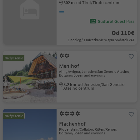
302 m
od Tirol/Tirolo centrum
Südtirol Guest Pass
Od 110€
1 nocleg / 1 mieszkanie w tym podatek VAT
Na życzenie
Menihof
Afing/Avigna, Jenesien/San Genesio Atesino,
Bolzano/Bozen and environs
5.2 km
od Jenesien/San Genesio
Atesino centrum
Na życzenie
Flachenhof
Klobenstein/Collalbo, Ritten/Renon,
Bolzano/Bozen and environs