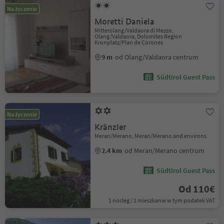
Na życzenie
Moretti Daniela
Mitterolang/Valdaora di Mezzo,
Olang/Valdaora, Dolomites Region
Kronplatz/Plan de Corones
9 m
od Olang/Valdaora centrum
Südtirol Guest Pass
Na życzenie
Kränzler
Meran/Merano, Meran/Merano and environs
2.4 km
od Meran/Merano centrum
Südtirol Guest Pass
Od 110€
1 nocleg / 1 mieszkanie w tym podatek VAT