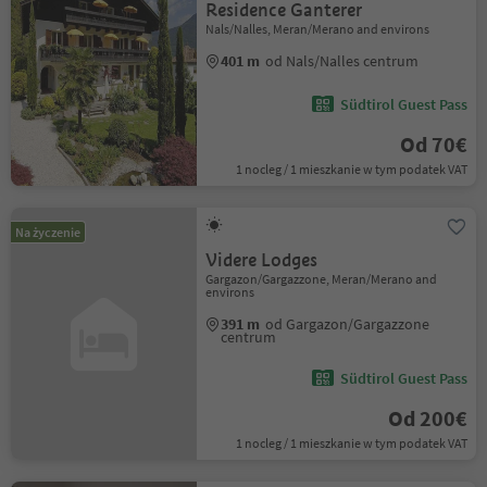
Residence Ganterer
Nals/Nalles, Meran/Merano and environs
401 m
od Nals/Nalles centrum
Südtirol Guest Pass
Od 70€
1 nocleg / 1 mieszkanie w tym podatek VAT
Na życzenie
Videre Lodges
Gargazon/Gargazzone, Meran/Merano and
environs
391 m
od Gargazon/Gargazzone
centrum
Südtirol Guest Pass
Od 200€
1 nocleg / 1 mieszkanie w tym podatek VAT