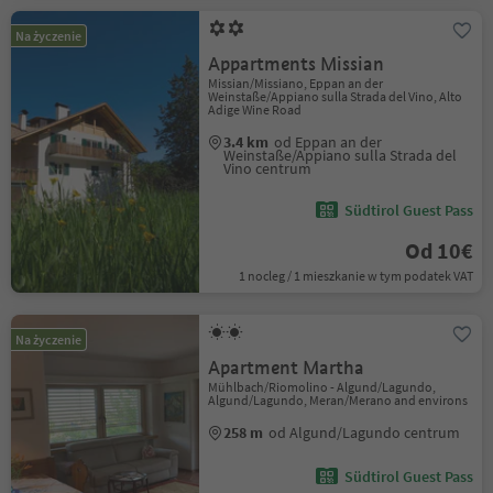
Na życzenie
Appartments Missian
Missian/Missiano, Eppan an der
Weinstaße/Appiano sulla Strada del Vino, Alto
Adige Wine Road
3.4 km
od Eppan an der
Weinstaße/Appiano sulla Strada del
Vino centrum
Südtirol Guest Pass
Od 10€
1 nocleg / 1 mieszkanie w tym podatek VAT
Na życzenie
Apartment Martha
Mühlbach/Riomolino - Algund/Lagundo,
Algund/Lagundo, Meran/Merano and environs
258 m
od Algund/Lagundo centrum
Südtirol Guest Pass