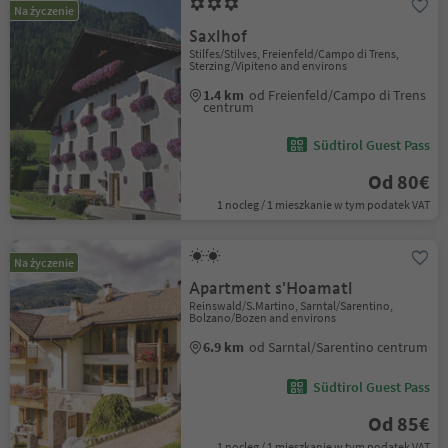
Na życzenie
Saxlhof
Stilfes/Stilves, Freienfeld/Campo di Trens,
Sterzing/Vipiteno and environs
1.4 km
od Freienfeld/Campo di Trens
centrum
Südtirol Guest Pass
Od 80€
1 nocleg / 1 mieszkanie w tym podatek VAT
Na życzenie
Apartment s'Hoamatl
Reinswald/S.Martino, Sarntal/Sarentino,
Bolzano/Bozen and environs
6.9 km
od Sarntal/Sarentino centrum
Südtirol Guest Pass
Od 85€
1 nocleg / 1 mieszkanie w tym podatek VAT