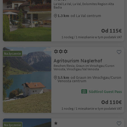
La Val/La Val, La Val, Dolomites Region Alta
Badia
1.3 km
od La Val centrum
Od 115€
1 nocleg / 1 mieszkanie w tym podatek VAT
Na życzenie
Agritourism Naglerhof
Reschen/Resia, Graun im Vinschgau/Curon
Venosta, Vinschgau/Val Venosta
3.5 km
od Graun im Vinschgau/Curon
Venosta centrum
Südtirol Guest Pass
Od 110€
1 nocleg / 1 mieszkanie w tym podatek VAT
Na życzenie