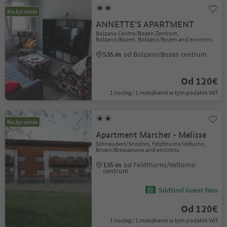
Na życzenie
ANNETTE'S APARTMENT
Bolzano Centro/Bozen Zentrum,
Bolzano/Bozen, Bolzano/Bozen and environs
535 m
od Bolzano/Bozen centrum
Od 120€
1 nocleg / 1 mieszkanie w tym podatek VAT
Na życzenie
Apartment Marcher - Melisse
Schnauders/Snodres, Feldthurns/Velturno,
Brixen/Bressanone and environs
135 m
od Feldthurns/Velturno
centrum
Südtirol Guest Pass
Od 120€
1 nocleg / 1 mieszkanie w tym podatek VAT