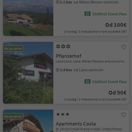
5.1 km
od Ritten/Renon centrum
Südtirol Guest Pass
Od 100€
1 nocleg / 1 mieszkanie w tym podatek VAT
Na życzenie
Pflanzerhof
Lana/Lana, Lana, Meran/Merano and environs
1.4 km
od Lana centrum
Südtirol Guest Pass
Od 90€
1 nocleg / 1 mieszkanie w tym podatek VAT
Na życzenie
Apartments Costa
St. Ulrich/Urtijëi/Ortisei/Urtijëi, Urtijëi/Ortisei,