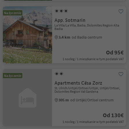
Na życzenie
App. Sotmarin
La Villa/La Villa, Badia, Dolomites Region Alta
Badia
3.4 km
od Badia centrum
Od 95€
1 nocleg / 1 mieszkanie w tym podatek VAT
Na życzenie
Apartments Cësa Zorz
St. Ulrich/Urtijëi/Ortisei/Urtijëi, Urtijëi/Ortisei,
Dolomites Region Val Gardena
305 m
od Urtijëi/Ortisei centrum
Od 130€
1 nocleg / 1 mieszkanie w tym podatek VAT