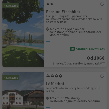
Na życzenie
Pension Etschblick
Frangart/Frangarto, Eppan an der
Weinstaße/Appiano sulla Strada del Vino, Alto
Adige Wine Road
3.7 km
od Eppan an der
Weinstaße/Appiano sulla Strada del
Vino centrum
Südtirol Guest Pass
Od 106€
1 nocleg / 2 liczba osób w tym podatek VAT
Na życzenie
Löfflerhof
Taisten/Tesido, Welsberg-Taisten/Monguelfo-
Tesido,
2.2 km
od Welsberg-
Taisten/Monguelfo-Tesido centrum