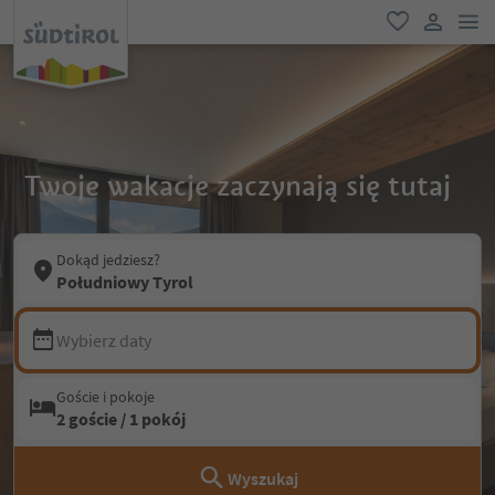
lin
ulubione
link uży
Twoje wakacje zaczynają się tutaj
Dokąd jedziesz?
Południowy Tyrol
Wybierz daty
Goście i pokoje
2 goście / 1 pokój
Wyszukaj