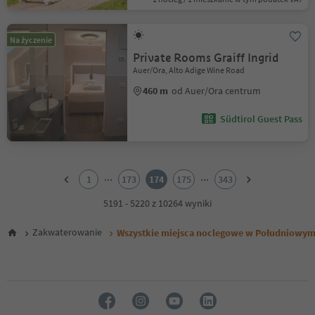
Na życzenie
Private Rooms Graiff Ingrid
Auer/Ora, Alto Adige Wine Road
460 m
od Auer/Ora centrum
Südtirol Guest Pass
1
2
...
...
1
173
174
175
343
3
4
5191 - 5220 z 10264 wyniki
5
6
Zakwaterowanie
Wszystkie miejsca noclegowe w Południowym
7
8
9
10
11
12