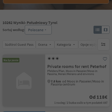
10262
Wyniki
- Południowy Tyrol
Polecane
Sortuj według:
Südtirol Guest Pass
Ocena
Kategoria
Opcje wyżywienia
brak ak
Na życzenie
Private rooms for rent Peterhof
Pfelders/Plan, Moos in Passeier/Moso in
Passiria, Meran/Merano and environs
7.8 km
od Moos in Passeier/Moso in
Passiria centrum
Od 118€
1 nocleg / 2 liczba osób w tym podatek VAT