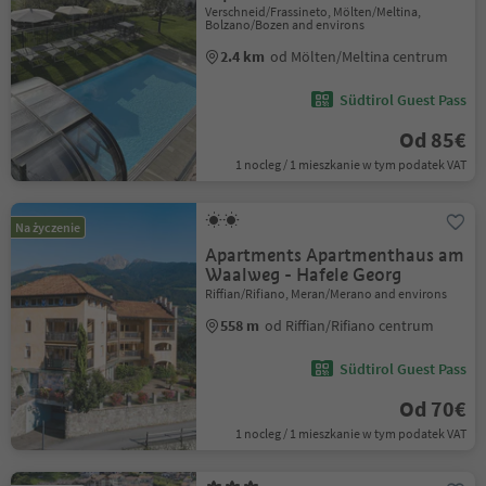
Verschneid/Frassineto, Mölten/Meltina,
Bolzano/Bozen and environs
2.4 km
od Mölten/Meltina centrum
Südtirol Guest Pass
Od 85€
1 nocleg / 1 mieszkanie w tym podatek VAT
Na życzenie
Apartments Apartmenthaus am
Waalweg - Hafele Georg
Riffian/Rifiano, Meran/Merano and environs
558 m
od Riffian/Rifiano centrum
Südtirol Guest Pass
Od 70€
1 nocleg / 1 mieszkanie w tym podatek VAT