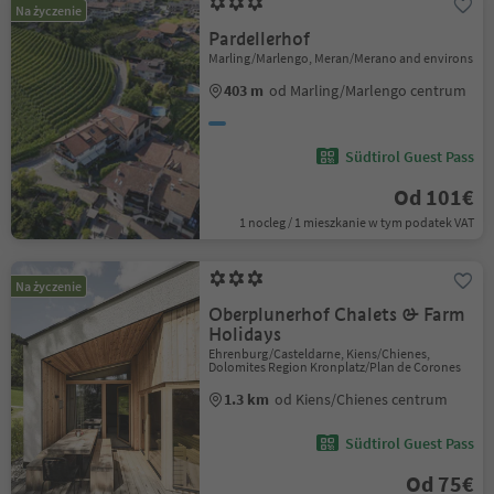
Na życzenie
Pardellerhof
Marling/Marlengo, Meran/Merano and environs
403 m
od Marling/Marlengo centrum
Südtirol Guest Pass
Od 101€
1 nocleg / 1 mieszkanie w tym podatek VAT
Na życzenie
Oberplunerhof Chalets & Farm
Holidays
Ehrenburg/Casteldarne, Kiens/Chienes,
Dolomites Region Kronplatz/Plan de Corones
1.3 km
od Kiens/Chienes centrum
Südtirol Guest Pass
Od 75€