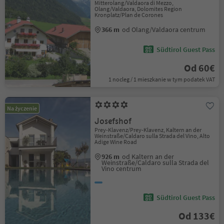
Mitterolang/Valdaora di Mezzo,
Olang/Valdaora, Dolomites Region
Kronplatz/Plan de Corones
366 m
od Olang/Valdaora centrum
Südtirol Guest Pass
Od 60€
1 nocleg / 1 mieszkanie w tym podatek VAT
Na życzenie
Josefshof
Prey-Klavenz/Prey-Klavenz, Kaltern an der
Weinstraße/Caldaro sulla Strada del Vino, Alto
Adige Wine Road
926 m
od Kaltern an der
Weinstraße/Caldaro sulla Strada del
Vino centrum
Südtirol Guest Pass
Od 133€