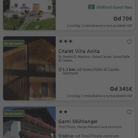
Südtirol Guest Pass
Od 70€
1 nocleg / 1 mieszkanie w tym podatek VAT
Na życzenie
Chalet Villa Anita
St. Martin/S. Martino - Gsies/Casies, Gsies/Valle
di Casies,
1.2 km
od Gsies/Valle di Casies
centrum
Od 345€
1 nocleg / 1 mieszkanie w tym podatek VAT
Na życzenie
Garni Mühlanger
Tirol/Tirolo, Meran/Merano and environs
683 m
od Tirol/Tirolo centrum