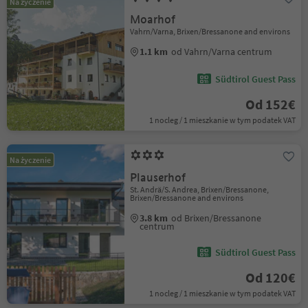
Na życzenie
Moarhof
Vahrn/Varna, Brixen/Bressanone and environs
1.1 km
od Vahrn/Varna centrum
Südtirol Guest Pass
Od 152€
1 nocleg / 1 mieszkanie w tym podatek VAT
Na życzenie
Plauserhof
St. Andrä/S. Andrea, Brixen/Bressanone,
Brixen/Bressanone and environs
3.8 km
od Brixen/Bressanone
centrum
Südtirol Guest Pass
Od 120€
1 nocleg / 1 mieszkanie w tym podatek VAT