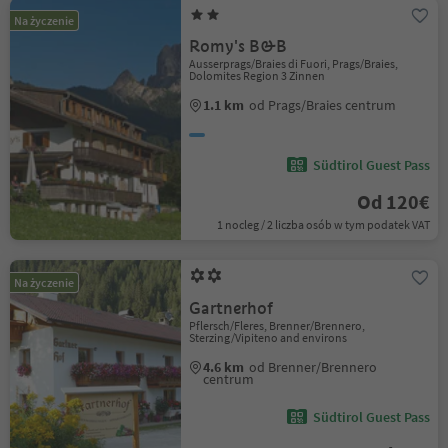
Na życzenie
Romy's B&B
Ausserprags/Braies di Fuori, Prags/Braies,
Dolomites Region 3 Zinnen
1.1 km
od Prags/Braies centrum
Südtirol Guest Pass
Od 120€
1 nocleg / 2 liczba osób w tym podatek VAT
Na życzenie
Gartnerhof
Pflersch/Fleres, Brenner/Brennero,
Sterzing/Vipiteno and environs
4.6 km
od Brenner/Brennero
centrum
Südtirol Guest Pass