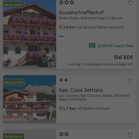
Na życzenie
Ausserschrafflerhof
Sexten/Sesto, Dolomites Region 3 Zinnen
2.0 km
od Sexten/Sesto centrum
Südtirol Guest Pass
Od 80€
1 nocleg / 1 mieszkanie w tym podatek VAT
Na życzenie
App. Ciasa Settsass
San Cassiano/San Cassiano, Badia, Dolomites
Region Alta Badia
5.7 km
od Badia centrum
Na życzenie