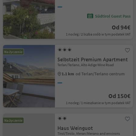
Südtirol Guest Pass
Od 94€
1 nocleg / 2 liczba osób w tym podatek VAT
Na życzenie
Selbstzeit Premium Apartment
Terlan/Terlano, Alto Adige Wine Road
1.1 km
od Terlan/Terlano centrum
Od 150€
1 nocleg / 1 mieszkanie w tym podatek VAT
Na życzenie
Haus Weinguot
Tirol/Tirolo, Meran/Merano and environs