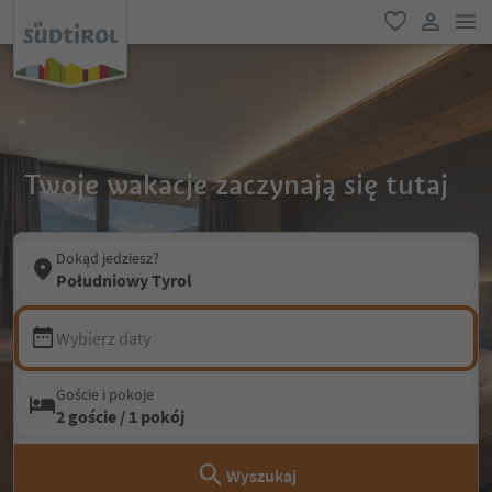
lin
ulubione
link uży
Twoje wakacje zaczynają się tutaj
Dokąd jedziesz?
Południowy Tyrol
Wybierz daty
Goście i pokoje
2 goście / 1 pokój
Wyszukaj