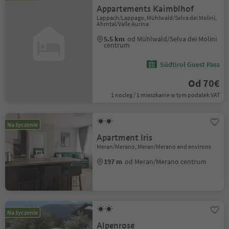
Appartements Kaimblhof
Lappach/Lappago, Mühlwald/Selva dei Molini,
Ahrntal/Valle Aurina
5.5 km
od Mühlwald/Selva dei Molini
centrum
Südtirol Guest Pass
Od 70€
1 nocleg / 1 mieszkanie w tym podatek VAT
Na życzenie
Apartment Iris
Meran/Merano, Meran/Merano and environs
197 m
od Meran/Merano centrum
Na życzenie
Alpenrose