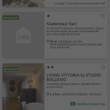
1 nocleg / 1 mieszkanie w tym podatek VAT
Na życzenie
Niedermayr Karl
St. Michael/S. Michele - Eppan/Appiano, Eppan
an der Weinstaße/Appiano sulla Strada del
Vino, Alto Adige Wine Road
42 m
od Eppan an der
Weinstaße/Appiano sulla Strada del
Vino centrum
Na życzenie
LIVING VITTORIA by STUDIO
BOLZANO
Gries/Gries, Bolzano/Bozen, Bolzano/Bozen
and environs
1.1 km
od Bolzano/Bozen centrum
Südtirol Guest Pass