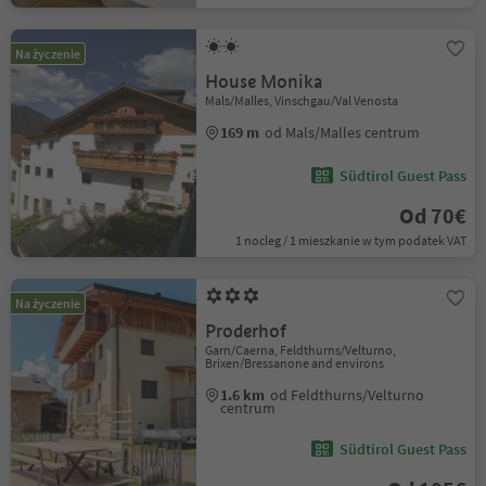
Na życzenie
House Monika
Mals/Malles, Vinschgau/Val Venosta
169 m
od Mals/Malles centrum
Südtirol Guest Pass
Od 70€
1 nocleg / 1 mieszkanie w tym podatek VAT
Na życzenie
Proderhof
Garn/Caerna, Feldthurns/Velturno,
Brixen/Bressanone and environs
1.6 km
od Feldthurns/Velturno
centrum
Südtirol Guest Pass