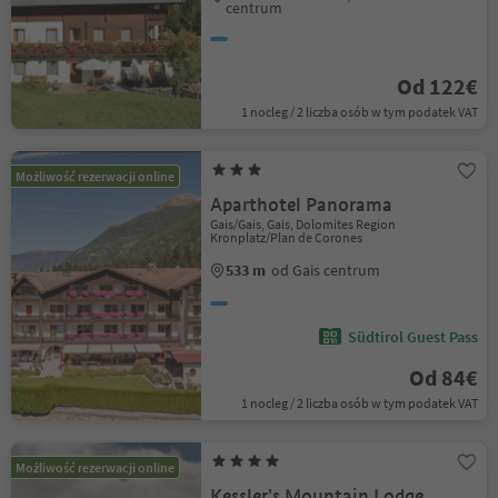
centrum
Od 122€
1 nocleg / 2 liczba osób w tym podatek VAT
Możliwość rezerwacji online
Aparthotel Panorama
Gais/Gais, Gais, Dolomites Region
Kronplatz/Plan de Corones
533 m
od Gais centrum
Südtirol Guest Pass
Od 84€
1 nocleg / 2 liczba osób w tym podatek VAT
Możliwość rezerwacji online
Kessler's Mountain Lodge