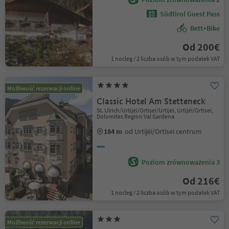
Südtirol Guest Pass
Bett+Bike
Od 200€
1 nocleg / 2 liczba osób w tym podatek VAT
Możliwość rezerwacji online
Classic Hotel Am Stetteneck
St. Ulrich/Urtijëi/Ortisei/Urtijëi, Urtijëi/Ortisei,
Dolomites Region Val Gardena
184 m
od Urtijëi/Ortisei centrum
Poziom zrównoważenia 3
Od 216€
1 nocleg / 2 liczba osób w tym podatek VAT
Możliwość rezerwacji online