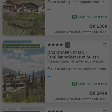
639 m
od Algund/Lagundo centrum
Südtirol Guest Pass
Od 136€
1 nocleg / 1 mieszkanie w tym podatek VAT
S
Możliwość rezerwacji online
DAS GRAFENSTEIN -
Familienresidence & Suiten
Tscherms/Cermes, Meran/Merano and environs
452 m
od Tscherms/Cermes centrum
Südtirol Guest Pass
Od 244€
1 nocleg / 1 mieszkanie w tym podatek VAT