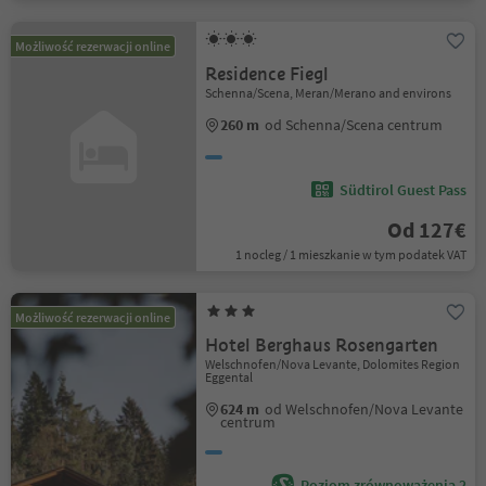
Możliwość rezerwacji online
Residence Fiegl
Schenna/Scena, Meran/Merano and environs
260 m
od Schenna/Scena centrum
Südtirol Guest Pass
Od 127€
1 nocleg / 1 mieszkanie w tym podatek VAT
Możliwość rezerwacji online
Hotel Berghaus Rosengarten
Welschnofen/Nova Levante, Dolomites Region
Eggental
624 m
od Welschnofen/Nova Levante
centrum
Poziom zrównoważenia 2