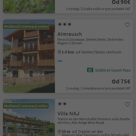
Od 90€
1 nocleg / 2 liczba osób w tym podatek VAT
Możliwość rezerwacji online
Almrausch
Moos/S.Giuseppe, Sexten/Sesto, Dolomites
Region 3 Zinnen
1.9 km
od Sexten/Sesto centrum
Südtirol Guest Pass
Od 75€
1 nocleg / 1 mieszkanie w tym podatek VAT
Możliwość rezerwacji online
Villa NAJ
Tramin an der Weinstraße/Termeno sulla Strada
del Vino, Alto Adige Wine Road
50 m
od Tramin an der
Weinstraße/Termeno sulla Strada del