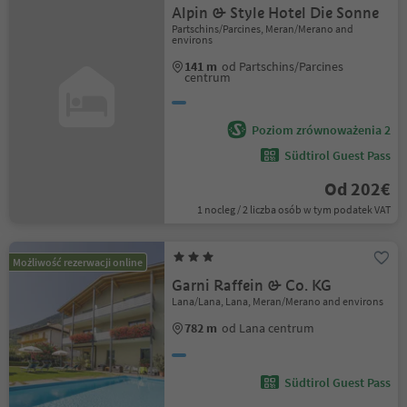
Alpin & Style Hotel Die Sonne
Partschins/Parcines, Meran/Merano and
environs
141 m
od Partschins/Parcines
centrum
Poziom zrównoważenia 2
Südtirol Guest Pass
Od 202€
1 nocleg / 2 liczba osób w tym podatek VAT
Możliwość rezerwacji online
Garni Raffein & Co. KG
Lana/Lana, Lana, Meran/Merano and environs
782 m
od Lana centrum
Südtirol Guest Pass