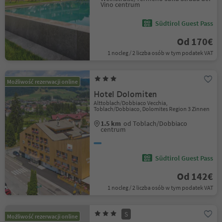
Vino centrum
Südtirol Guest Pass
Od 170€
1 nocleg / 2 liczba osób w tym podatek VAT
Możliwość rezerwacji online
Hotel Dolomiten
Alttoblach/Dobbiaco Vecchia,
Toblach/Dobbiaco, Dolomites Region 3 Zinnen
1.5 km
od Toblach/Dobbiaco
centrum
Südtirol Guest Pass
Od 142€
1 nocleg / 2 liczba osób w tym podatek VAT
S
Możliwość rezerwacji online