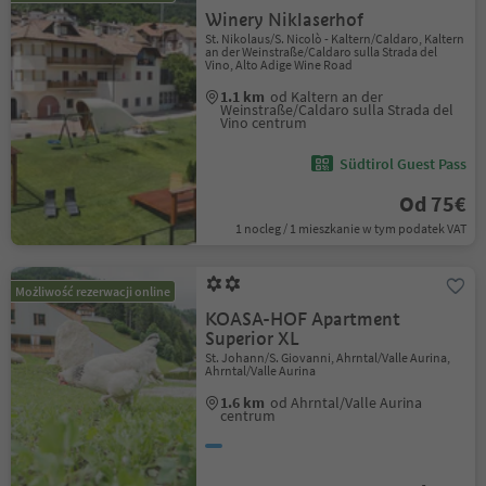
Winery Niklaserhof
St. Nikolaus/S. Nicolò - Kaltern/Caldaro, Kaltern
an der Weinstraße/Caldaro sulla Strada del
Vino, Alto Adige Wine Road
1.1 km
od Kaltern an der
Weinstraße/Caldaro sulla Strada del
Vino centrum
Südtirol Guest Pass
Od 75€
1 nocleg / 1 mieszkanie w tym podatek VAT
Możliwość rezerwacji online
KOASA-HOF Apartment
Superior XL
St. Johann/S. Giovanni, Ahrntal/Valle Aurina,
Ahrntal/Valle Aurina
1.6 km
od Ahrntal/Valle Aurina
centrum