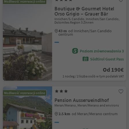
Możliwość rezerwacji online
Boutique & Gourmet Hotel
Orso Grigio – Grauer Bär
Innichen/S. Candido, Innichen/San Candido,
Dolomites Region 3 Zinnen
43 m
od Innichen/San Candido
centrum
Poziom zrównoważenia 3
Südtirol Guest Pass
Od 190€
1 nocleg / 2 liczba osób w tym podatek VAT
Możliwość rezerwacji online
Pension Ausserweindlhof
Meran/Merano, Meran/Merano and environs
2.5 km
od Meran/Merano centrum