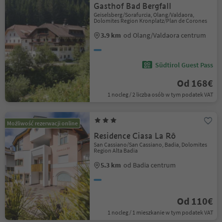
Gasthof Bad Bergfall
Geiselsberg/Sorafurcia, Olang/Valdaora,
Dolomites Region Kronplatz/Plan de Corones
3.9 km
od Olang/Valdaora centrum
Südtirol Guest Pass
Od 168€
1 nocleg / 2 liczba osób w tym podatek VAT
Możliwość rezerwacji online
Residence Ciasa La Rô
San Cassiano/San Cassiano, Badia, Dolomites
Region Alta Badia
5.3 km
od Badia centrum
Od 110€
1 nocleg / 1 mieszkanie w tym podatek VAT