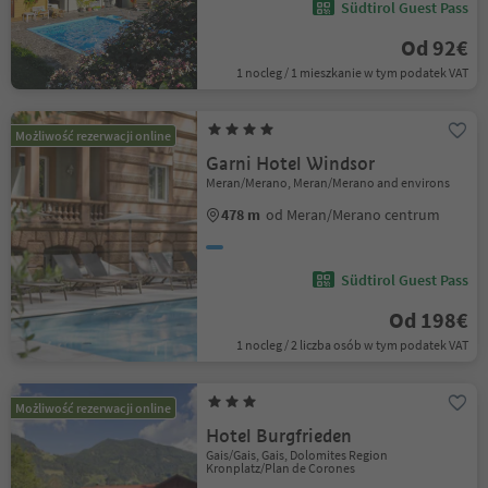
Südtirol Guest Pass
Od 92€
1 nocleg / 1 mieszkanie w tym podatek VAT
Możliwość rezerwacji online
Garni Hotel Windsor
Meran/Merano, Meran/Merano and environs
478 m
od Meran/Merano centrum
Südtirol Guest Pass
Od 198€
1 nocleg / 2 liczba osób w tym podatek VAT
Możliwość rezerwacji online
Hotel Burgfrieden
Gais/Gais, Gais, Dolomites Region
Kronplatz/Plan de Corones