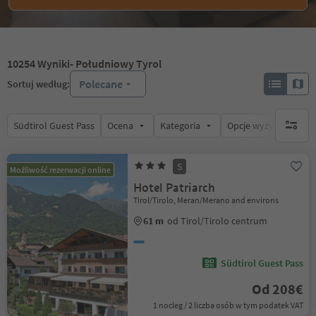
10254
Wyniki
- Południowy Tyrol
Polecane
Sortuj według:
Südtirol Guest Pass
Ocena
Kategoria
Opcje wyżywienia
brak ak
S
Możliwość rezerwacji online
Hotel Patriarch
Tirol/Tirolo, Meran/Merano and environs
61 m
od Tirol/Tirolo centrum
Südtirol Guest Pass
Od 208€
1 nocleg / 2 liczba osób w tym podatek VAT