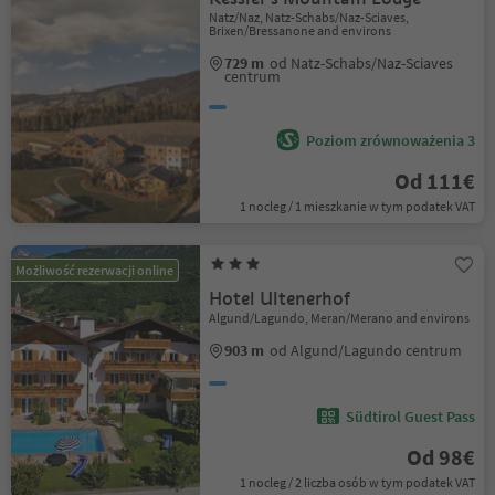
Natz/Naz, Natz-Schabs/Naz-Sciaves,
Brixen/Bressanone and environs
729 m
od Natz-Schabs/Naz-Sciaves
centrum
Poziom zrównoważenia 3
Od 111€
1 nocleg / 1 mieszkanie w tym podatek VAT
Możliwość rezerwacji online
Hotel Ultenerhof
Algund/Lagundo, Meran/Merano and environs
903 m
od Algund/Lagundo centrum
Südtirol Guest Pass
Od 98€
1 nocleg / 2 liczba osób w tym podatek VAT