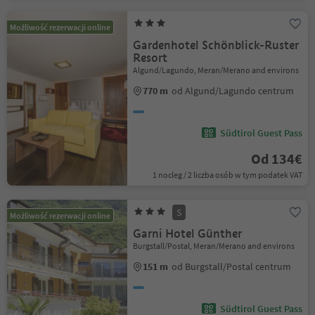
Możliwość rezerwacji online
Gardenhotel Schönblick-Ruster
Resort
Algund/Lagundo, Meran/Merano and environs
770 m
od Algund/Lagundo centrum
Südtirol Guest Pass
Od 134€
1 nocleg / 2 liczba osób w tym podatek VAT
S
Możliwość rezerwacji online
Garni Hotel Günther
Burgstall/Postal, Meran/Merano and environs
151 m
od Burgstall/Postal centrum
Südtirol Guest Pass