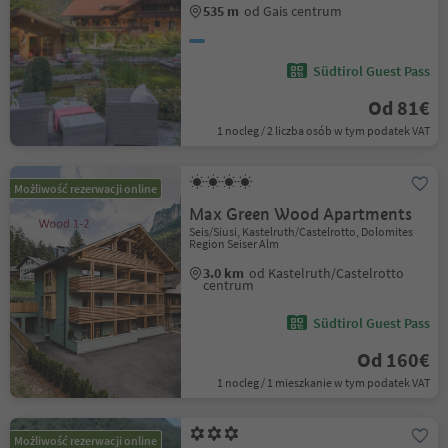
535 m
od Gais centrum
Südtirol Guest Pass
Od 81€
1 nocleg / 2 liczba osób w tym podatek VAT
Możliwość rezerwacji online
Max Green Wood Apartments
Seis/Siusi, Kastelruth/Castelrotto, Dolomites
Region Seiser Alm
3.0 km
od Kastelruth/Castelrotto
centrum
Südtirol Guest Pass
Od 160€
1 nocleg / 1 mieszkanie w tym podatek VAT
Możliwość rezerwacji online