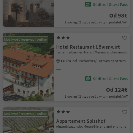
Südtirol Guest Pass
Od 98€
1 nocleg / 2 liczba osób w tym podatek VAT
Możliwość rezerwacji online
Hotel Restaurant Löwenwirt
Tscherms/Cermes, Meran/Merano and environs
170 m
od Tscherms/Cermes centrum
Südtirol Guest Pass
Od 124€
1 nocleg / 2 liczba osób w tym podatek VAT
Możliwość rezerwacji online
Appartement Spisshof
Algund/Lagundo, Meran/Merano and environs