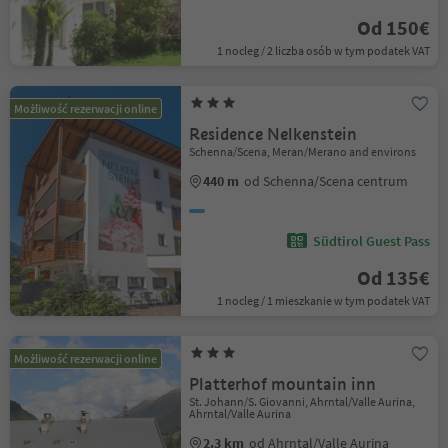
Od 150€
1 nocleg / 2 liczba osób w tym podatek VAT
Możliwość rezerwacji online
Residence Nelkenstein
Schenna/Scena, Meran/Merano and environs
440 m
od Schenna/Scena centrum
Südtirol Guest Pass
Od 135€
1 nocleg / 1 mieszkanie w tym podatek VAT
Możliwość rezerwacji online
Platterhof mountain inn
St. Johann/S. Giovanni, Ahrntal/Valle Aurina,
Ahrntal/Valle Aurina
2.3 km
od Ahrntal/Valle Aurina