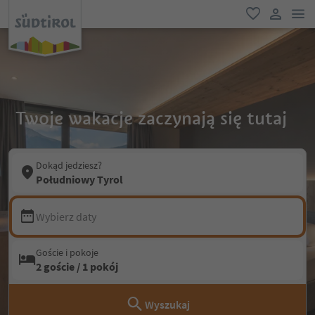
lin
ulubione
link uży
Twoje wakacje zaczynają się tutaj
Dokąd jedziesz?
Południowy Tyrol
Wybierz daty
Goście i pokoje
2 goście / 1 pokój
Wyszukaj