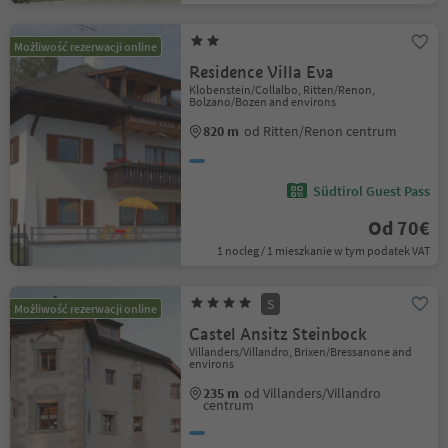
Możliwość rezerwacji online
Residence Villa Eva
Klobenstein/Collalbo, Ritten/Renon,
Bolzano/Bozen and environs
820 m
od Ritten/Renon centrum
Südtirol Guest Pass
Od 70€
1 nocleg / 1 mieszkanie w tym podatek VAT
S
Możliwość rezerwacji online
Castel Ansitz Steinbock
Villanders/Villandro, Brixen/Bressanone and
environs
235 m
od Villanders/Villandro
centrum