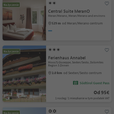
Na życzenie
Central Suite MeranO
Meran/Merano, Meran/Merano and environs
529 m
od Meran/Merano centrum
Na życzenie
Ferienhaus Annabel
Moos/S.Giuseppe, Sexten/Sesto, Dolomites
Region 3 Zinnen
2.0 km
od Sexten/Sesto centrum
Südtirol Guest Pass
Od 95€
1 nocleg / 1 mieszkanie w tym podatek VAT
Na życzenie