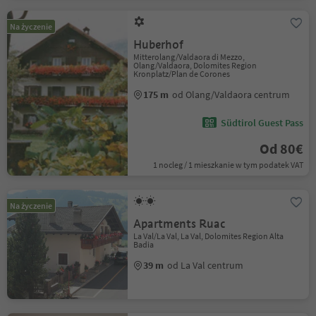
Na życzenie
Huberhof
Mitterolang/Valdaora di Mezzo,
Olang/Valdaora, Dolomites Region
Kronplatz/Plan de Corones
175 m
od Olang/Valdaora centrum
Südtirol Guest Pass
Od 80€
1 nocleg / 1 mieszkanie w tym podatek VAT
Na życzenie
Apartments Ruac
La Val/La Val, La Val, Dolomites Region Alta
Badia
39 m
od La Val centrum