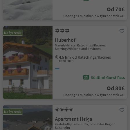
Od 70€
1 nocleg / 1 mieszkanie w tym podatek VAT
Na życzenie
Huberhof
Mareit/Mareta, Ratschings/Racines,
Sterzing/Vipiteno and environs
4.5 km
od Ratschings/Racines
centrum
Südtirol Guest Pass
Od 80€
1 nocleg / 1 mieszkanie w tym podatek VAT
Na życzenie
Apartment Helga
Kastelruth/Castelrotto, Dolomites Region
Seiser Alm