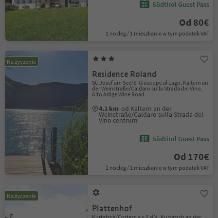
Südtirol Guest Pass
Od 80€
1 nocleg / 1 mieszkanie w tym podatek VAT
Na życzenie
Residence Roland
St. Josef am See/S. Giuseppe al Lago, Kaltern an
der Weinstraße/Caldaro sulla Strada del Vino,
Alto Adige Wine Road
4.2 km
od Kaltern an der
Weinstraße/Caldaro sulla Strada del
Vino centrum
Südtirol Guest Pass
Od 170€
1 nocleg / 1 mieszkanie w tym podatek VAT
Na życzenie
Plattenhof
Kurtatsch/Cortaccia s.S.d.V., Kurtatsch an der