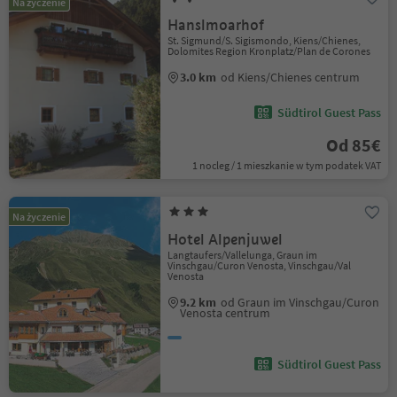
Na życzenie
Hanslmoarhof
St. Sigmund/S. Sigismondo, Kiens/Chienes,
Dolomites Region Kronplatz/Plan de Corones
3.0 km
od Kiens/Chienes centrum
Südtirol Guest Pass
Od 85€
1 nocleg / 1 mieszkanie w tym podatek VAT
Na życzenie
Hotel Alpenjuwel
Langtaufers/Vallelunga, Graun im
Vinschgau/Curon Venosta, Vinschgau/Val
Venosta
9.2 km
od Graun im Vinschgau/Curon
Venosta centrum
Südtirol Guest Pass