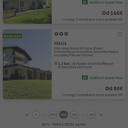
Südtirol Guest Pass
Od 166€
1 nocleg / 1 mieszkanie w tym podatek VAT
Na życzenie
Masis
Oberrasen/Rasun di Sopra, Rasen-
Antholz/Rasun Anterselva, Dolomites Region
Kronplatz/Plan de Corones
1.2 km
od Rasen-Antholz/Rasun
Anterselva centrum
Südtirol Guest Pass
Od 80€
1 nocleg / 1 mieszkanie w tym podatek VAT
1
2
...
...
1
299
300
301
343
3
4
8971 - 9000 z 10262 wyniki