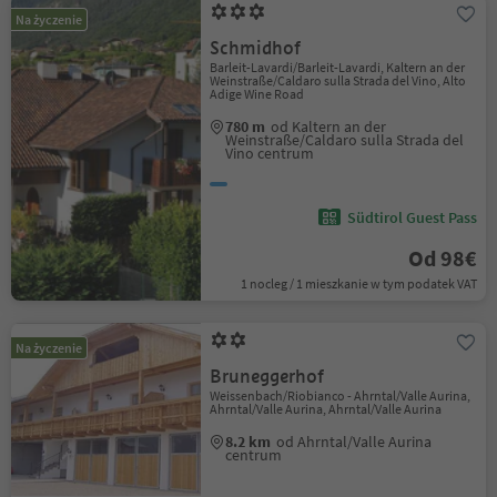
Na życzenie
Schmidhof
Barleit-Lavardi/Barleit-Lavardi, Kaltern an der
Weinstraße/Caldaro sulla Strada del Vino, Alto
Adige Wine Road
780 m
od Kaltern an der
Weinstraße/Caldaro sulla Strada del
Vino centrum
Südtirol Guest Pass
Od 98€
1 nocleg / 1 mieszkanie w tym podatek VAT
Na życzenie
Bruneggerhof
Weissenbach/Riobianco - Ahrntal/Valle Aurina,
Ahrntal/Valle Aurina, Ahrntal/Valle Aurina
8.2 km
od Ahrntal/Valle Aurina
centrum