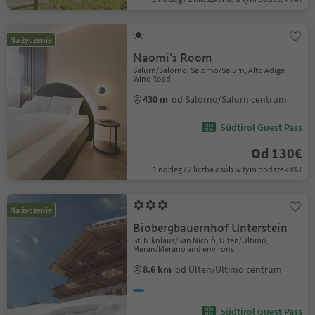
Na życzenie
Naomi's Room
Salurn/Salorno, Salorno/Salurn, Alto Adige
Wine Road
430 m
od Salorno/Salurn centrum
Südtirol Guest Pass
Od 130€
1 nocleg / 2 liczba osób w tym podatek VAT
Na życzenie
Biobergbauernhof Unterstein
St. Nikolaus/San Nicolò, Ulten/Ultimo,
Meran/Merano and environs
8.6 km
od Ulten/Ultimo centrum
Südtirol Guest Pass