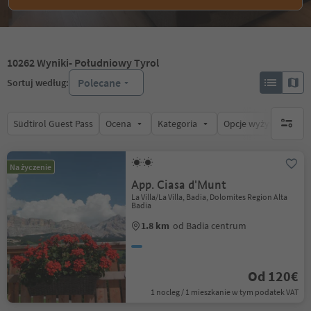
10262
Wyniki
- Południowy Tyrol
Polecane
Sortuj według:
Südtirol Guest Pass
Ocena
Kategoria
Opcje wyżywienia
brak ak
Na życzenie
App. Ciasa d'Munt
La Villa/La Villa, Badia, Dolomites Region Alta
Badia
1.8 km
od Badia centrum
Od 120€
1 nocleg / 1 mieszkanie w tym podatek VAT