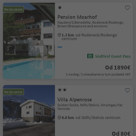
Na życzenie
Pension Moarhof
Nauders/S.Benedetto, Rodeneck/Rodengo,
Brixen/Bressanone and environs
1.3 km
od Rodeneck/Rodengo
centrum
Südtirol Guest Pass
Od 1890€
1 nocleg / 1 mieszkanie w tym podatek VAT
Na życzenie
Villa Alpenrose
Sulden/Solda, Stilfs/Stelvio, Vinschgau/Val
Venosta
8.8 km
od Stilfs/Stelvio centrum
Od 80€