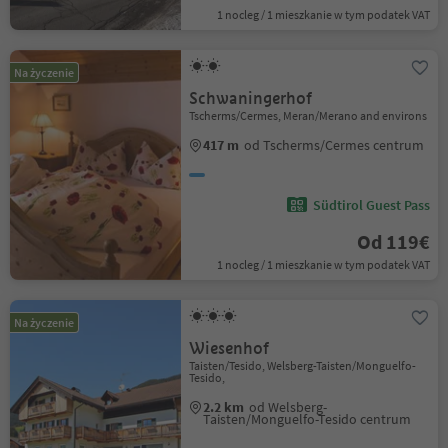
1 nocleg / 1 mieszkanie w tym podatek VAT
Na życzenie
Schwaningerhof
Tscherms/Cermes, Meran/Merano and environs
417 m
od Tscherms/Cermes centrum
Südtirol Guest Pass
Od 119€
1 nocleg / 1 mieszkanie w tym podatek VAT
Na życzenie
Wiesenhof
Taisten/Tesido, Welsberg-Taisten/Monguelfo-
Tesido,
2.2 km
od Welsberg-
Taisten/Monguelfo-Tesido centrum