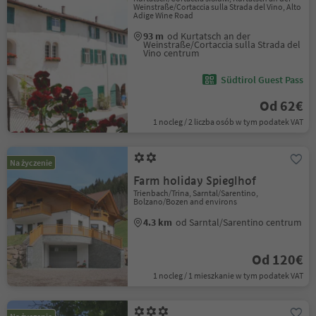
Weinstraße/Cortaccia sulla Strada del Vino, Alto
Adige Wine Road
93 m
od Kurtatsch an der
Weinstraße/Cortaccia sulla Strada del
Vino centrum
Südtirol Guest Pass
Od 62€
1 nocleg / 2 liczba osób w tym podatek VAT
Na życzenie
Farm holiday Spieglhof
Trienbach/Trina, Sarntal/Sarentino,
Bolzano/Bozen and environs
4.3 km
od Sarntal/Sarentino centrum
Od 120€
1 nocleg / 1 mieszkanie w tym podatek VAT