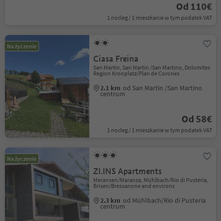
Od 110€
1 nocleg / 1 mieszkanie w tym podatek VAT
Na życzenie
Ciasa Freina
San Martin, San Martin /San Martino, Dolomites
Region Kronplatz/Plan de Corones
2.1 km
od San Martin /San Martino
centrum
Od 58€
1 nocleg / 1 mieszkanie w tym podatek VAT
Na życzenie
ZI.INS Apartments
Meransen/Maranza, Mühlbach/Rio di Pusteria,
Brixen/Bressanone and environs
2.3 km
od Mühlbach/Rio di Pusteria
centrum