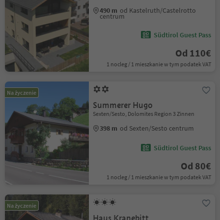
490 m
od Kastelruth/Castelrotto
centrum
Südtirol Guest Pass
Od 110€
1 nocleg / 1 mieszkanie w tym podatek VAT
Na życzenie
Summerer Hugo
Sexten/Sesto, Dolomites Region 3 Zinnen
398 m
od Sexten/Sesto centrum
Südtirol Guest Pass
Od 80€
1 nocleg / 1 mieszkanie w tym podatek VAT
Na życzenie
Haus Kranebitt