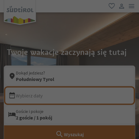
lin
ulubione
link uży
Twoje wakacje zaczynają się tutaj
Dokąd jedziesz?
Południowy Tyrol
Wybierz daty
Goście i pokoje
2 goście / 1 pokój
Wyszukaj