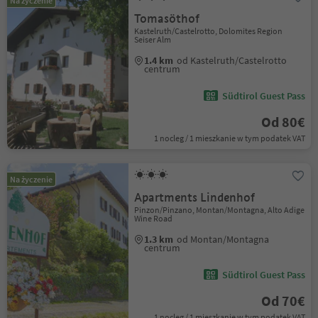
Na życzenie
Tomasöthof
Kastelruth/Castelrotto, Dolomites Region
Seiser Alm
1.4 km
od Kastelruth/Castelrotto
centrum
Südtirol Guest Pass
Od 80€
1 nocleg / 1 mieszkanie w tym podatek VAT
Na życzenie
Apartments Lindenhof
Pinzon/Pinzano, Montan/Montagna, Alto Adige
Wine Road
1.3 km
od Montan/Montagna
centrum
Südtirol Guest Pass
Od 70€
1 nocleg / 1 mieszkanie w tym podatek VAT