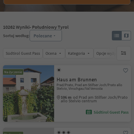
10262
Wyniki
- Południowy Tyrol
Polecane
Sortuj według:
Südtirol Guest Pass
Ocena
Kategoria
Opcje wyżywienia
brak ak
Na życzenie
Haus am Brunnen
Prad/Prato, Prad am Stilfser Joch/Prato allo
Stelvio, Vinschgau/Val Venosta
106 m
od Prad am Stilfser Joch/Prato
allo Stelvio centrum
Südtirol Guest Pass