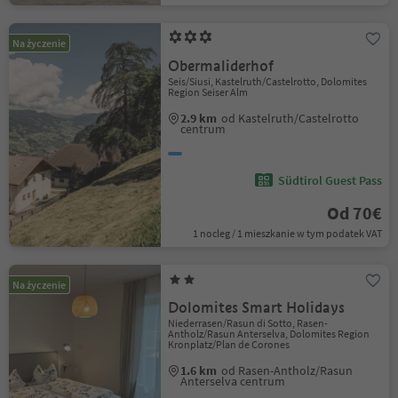
Na życzenie
Obermaliderhof
Seis/Siusi, Kastelruth/Castelrotto, Dolomites
Region Seiser Alm
2.9 km
od Kastelruth/Castelrotto
centrum
Südtirol Guest Pass
Od 70€
1 nocleg / 1 mieszkanie w tym podatek VAT
Na życzenie
Dolomites Smart Holidays
Niederrasen/Rasun di Sotto, Rasen-
Antholz/Rasun Anterselva, Dolomites Region
Kronplatz/Plan de Corones
1.6 km
od Rasen-Antholz/Rasun
Anterselva centrum