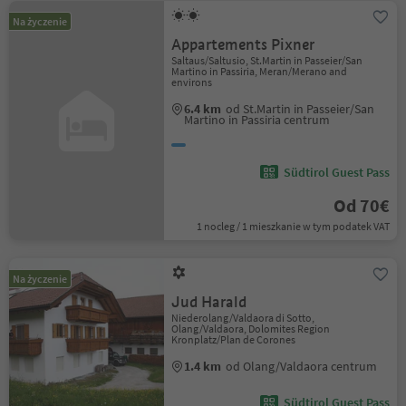
Na życzenie
Appartements Pixner
Saltaus/Saltusio, St.Martin in Passeier/San
Martino in Passiria, Meran/Merano and
environs
6.4 km
od St.Martin in Passeier/San
Martino in Passiria centrum
Südtirol Guest Pass
Od 70€
1 nocleg / 1 mieszkanie w tym podatek VAT
Na życzenie
Jud Harald
Niederolang/Valdaora di Sotto,
Olang/Valdaora, Dolomites Region
Kronplatz/Plan de Corones
1.4 km
od Olang/Valdaora centrum
Südtirol Guest Pass