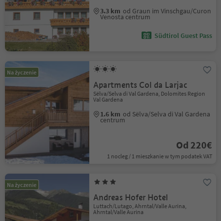
3.3 km
od Graun im Vinschgau/Curon
Venosta centrum
Südtirol Guest Pass
Na życzenie
Apartments Col da Larjac
Sëlva/Selva di Val Gardena, Dolomites Region
Val Gardena
1.6 km
od Sëlva/Selva di Val Gardena
centrum
Od 220€
1 nocleg / 1 mieszkanie w tym podatek VAT
Na życzenie
Andreas Hofer Hotel
Luttach/Lutago, Ahrntal/Valle Aurina,
Ahrntal/Valle Aurina