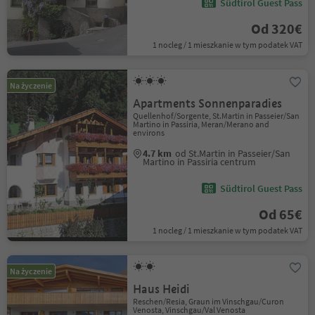
Südtirol Guest Pass
Od 320€
1 nocleg / 1 mieszkanie w tym podatek VAT
Na życzenie
Apartments Sonnenparadies
Quellenhof/Sorgente, St.Martin in Passeier/San
Martino in Passiria, Meran/Merano and
environs
4.7 km
od St.Martin in Passeier/San
Martino in Passiria centrum
Südtirol Guest Pass
Od 65€
1 nocleg / 1 mieszkanie w tym podatek VAT
Na życzenie
Haus Heidi
Reschen/Resia, Graun im Vinschgau/Curon
Venosta, Vinschgau/Val Venosta