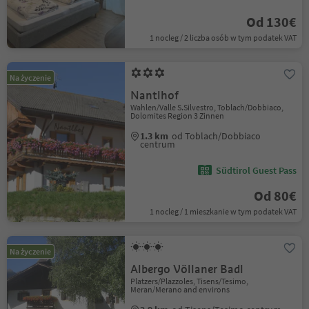
Od 130€
1 nocleg / 2 liczba osób w tym podatek VAT
Na życzenie
Nantlhof
Wahlen/Valle S.Silvestro, Toblach/Dobbiaco,
Dolomites Region 3 Zinnen
1.3 km
od Toblach/Dobbiaco
centrum
Südtirol Guest Pass
Od 80€
1 nocleg / 1 mieszkanie w tym podatek VAT
Na życzenie
Albergo Völlaner Badl
Platzers/Plazzoles, Tisens/Tesimo,
Meran/Merano and environs