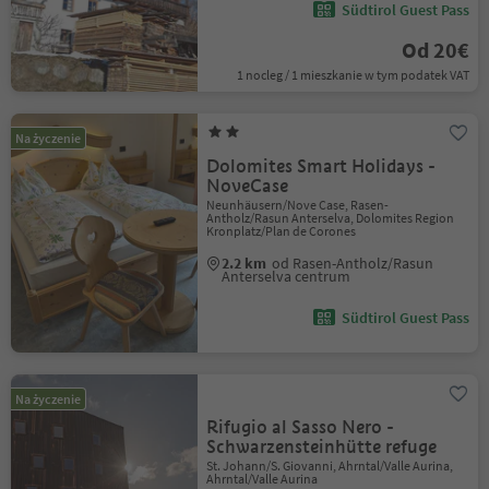
Südtirol Guest Pass
Od 20€
1 nocleg / 1 mieszkanie w tym podatek VAT
Na życzenie
Dolomites Smart Holidays -
NoveCase
Neunhäusern/Nove Case, Rasen-
Antholz/Rasun Anterselva, Dolomites Region
Kronplatz/Plan de Corones
2.2 km
od Rasen-Antholz/Rasun
Anterselva centrum
Südtirol Guest Pass
Na życzenie
Rifugio al Sasso Nero -
Schwarzensteinhütte refuge
St. Johann/S. Giovanni, Ahrntal/Valle Aurina,
Ahrntal/Valle Aurina