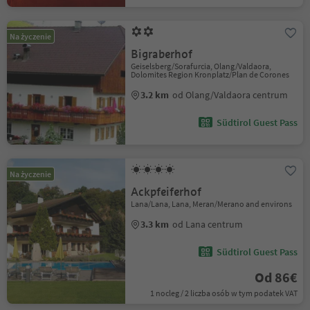
Na życzenie
Bigraberhof
Geiselsberg/Sorafurcia, Olang/Valdaora,
Dolomites Region Kronplatz/Plan de Corones
3.2 km
od Olang/Valdaora centrum
Südtirol Guest Pass
Na życzenie
Ackpfeiferhof
Lana/Lana, Lana, Meran/Merano and environs
3.3 km
od Lana centrum
Südtirol Guest Pass
Od 86€
1 nocleg / 2 liczba osób w tym podatek VAT