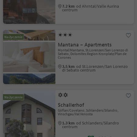
7.2 km
od Ahrntal/Valle Aurina
centrum
Na życzenie
Mantana – Apartments
Montal/Mantana, St.Lorenzen/San Lorenzo di
Sebato, Dolomites Region Kronplatz/Plan de
Corones
3.5 km
od St.Lorenzen/San Lorenzo
di Sebato centrum
Na życzenie
Schallerhof
Göflan/Covelano, Schlanders/Silandro,
Vinschgau/Val Venosta
1.3 km
od Schlanders/Silandro
centrum