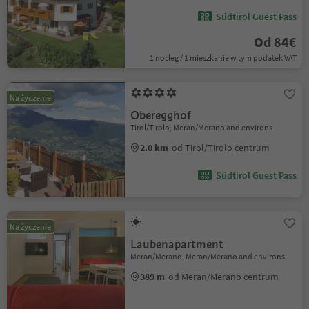
Südtirol Guest Pass
Od 84€
1 nocleg / 1 mieszkanie w tym podatek VAT
Na życzenie
Oberegghof
Tirol/Tirolo, Meran/Merano and environs
2.0 km
od Tirol/Tirolo centrum
Südtirol Guest Pass
Na życzenie
Laubenapartment
Meran/Merano, Meran/Merano and environs
389 m
od Meran/Merano centrum