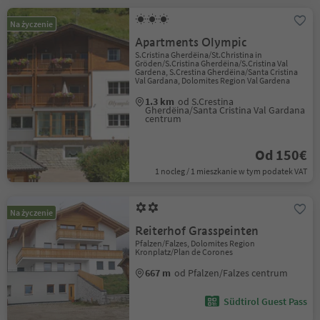
Na życzenie
Apartments Olympic
S.Cristina Gherdëina/St.Christina in
Gröden/S.Cristina Gherdëina/S.Cristina Val
Gardena, S.Crestina Gherdëina/Santa Cristina
Val Gardana, Dolomites Region Val Gardena
1.3 km
od S.Crestina
Gherdëina/Santa Cristina Val Gardana
centrum
Od 150€
1 nocleg / 1 mieszkanie w tym podatek VAT
Na życzenie
Reiterhof Grasspeinten
Pfalzen/Falzes, Dolomites Region
Kronplatz/Plan de Corones
667 m
od Pfalzen/Falzes centrum
Südtirol Guest Pass