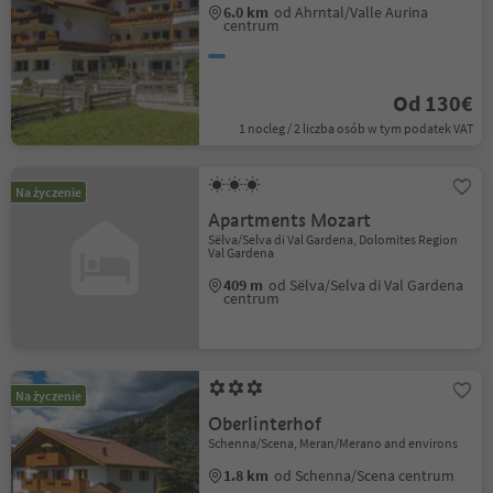
6.0 km
od Ahrntal/Valle Aurina
centrum
Od 130€
1 nocleg / 2 liczba osób w tym podatek VAT
Na życzenie
Apartments Mozart
Sëlva/Selva di Val Gardena, Dolomites Region
Val Gardena
409 m
od Sëlva/Selva di Val Gardena
centrum
Na życzenie
Oberlinterhof
Schenna/Scena, Meran/Merano and environs
1.8 km
od Schenna/Scena centrum