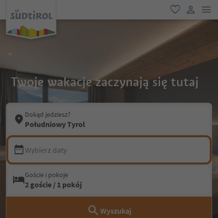
lin
ulubione
link uży
Twoje wakacje zaczynają się tutaj
Dokąd jedziesz?
Południowy Tyrol
Wybierz daty
Goście i pokoje
2 goście / 1 pokój
Wyszukaj