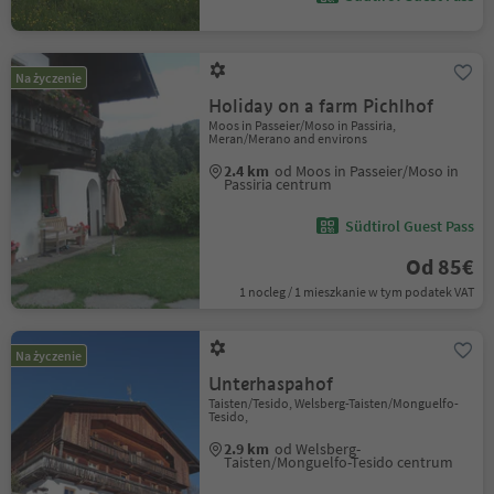
Na życzenie
Holiday on a farm Pichlhof
Moos in Passeier/Moso in Passiria,
Meran/Merano and environs
2.4 km
od Moos in Passeier/Moso in
Passiria centrum
Südtirol Guest Pass
Od 85€
1 nocleg / 1 mieszkanie w tym podatek VAT
Na życzenie
Unterhaspahof
Taisten/Tesido, Welsberg-Taisten/Monguelfo-
Tesido,
2.9 km
od Welsberg-
Taisten/Monguelfo-Tesido centrum