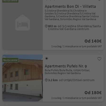
Na życzenie
Apartments Bon Dì - Villetta
S.Cristina Gherdëina/St.Christina in
Gröden/S.Cristina Gherdëina/S.Cristina Val
Gardena, S.Crestina Gherdëina/Santa Cristina
Val Gardana, Dolomites Region Val Gardena
802 m
od S.Crestina Gherdëina/Santa
Cristina Val Gardana centrum
Od 140€
1 nocleg / 1 mieszkanie w tym podatek VAT
Na życzenie
Apartments Pufels Nr. 9
Bula/Pufels/Bula/Bulla, Urtijëi/Ortisei,
Dolomites Region Val Gardena
3.2 km
od Urtijëi/Ortisei centrum
Od 180€
1 nocleg / 1 mieszkanie w tym podatek VAT