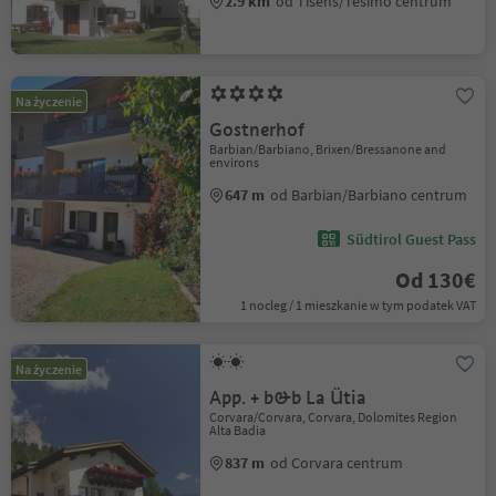
2.9 km
od Tisens/Tesimo centrum
Na życzenie
Gostnerhof
Barbian/Barbiano, Brixen/Bressanone and
environs
647 m
od Barbian/Barbiano centrum
Südtirol Guest Pass
Od 130€
1 nocleg / 1 mieszkanie w tym podatek VAT
Na życzenie
App. + b&b La Ütia
Corvara/Corvara, Corvara, Dolomites Region
Alta Badia
837 m
od Corvara centrum