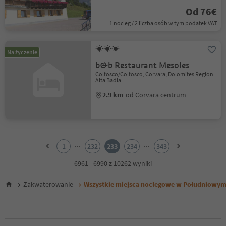
Od 76€
1 nocleg / 2 liczba osób w tym podatek VAT
Na życzenie
b&b Restaurant Mesoles
Colfosco/Colfosco, Corvara, Dolomites Region
Alta Badia
2.9 km
od Corvara centrum
1
2
...
...
1
232
233
234
343
3
4
6961 - 6990 z 10262 wyniki
5
6
Zakwaterowanie
Wszystkie miejsca noclegowe w Południowym
7
8
9
10