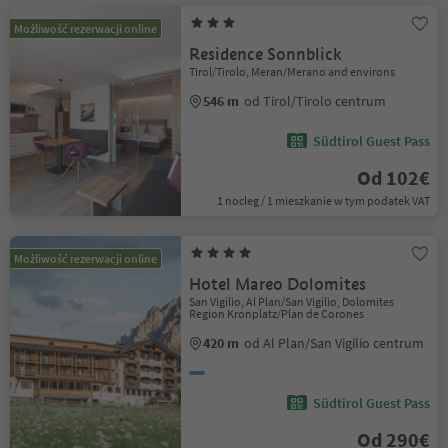
Możliwość rezerwacji online
Residence Sonnblick
Tirol/Tirolo, Meran/Merano and environs
546 m
od Tirol/Tirolo centrum
Südtirol Guest Pass
Od 102€
1 nocleg / 1 mieszkanie w tym podatek VAT
Możliwość rezerwacji online
Hotel Mareo Dolomites
San Vigilio, Al Plan/San Vigilio, Dolomites
Region Kronplatz/Plan de Corones
420 m
od Al Plan/San Vigilio centrum
Südtirol Guest Pass
Od 290€