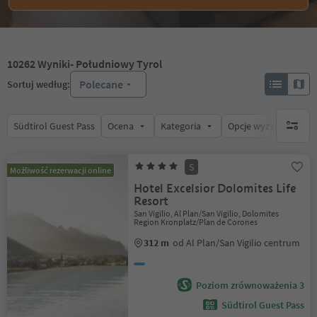
10262
Wyniki
- Południowy Tyrol
Polecane
Sortuj według:
Südtirol Guest Pass
Ocena
Kategoria
Opcje wyżywienia
brak ak
S
Możliwość rezerwacji online
Hotel Excelsior Dolomites Life
Resort
San Vigilio, Al Plan/San Vigilio, Dolomites
Region Kronplatz/Plan de Corones
312 m
od Al Plan/San Vigilio centrum
Poziom zrównoważenia 3
Südtirol Guest Pass