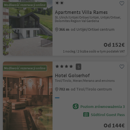
Możliwość rezerwacji online
Apartments Villa Rames
St. Ulrich/Urtijëi/Ortisei/Urtijëi, Urtijëi/Ortisei,
Dolomites Region Val Gardena
366 m
od Urtijëi/Ortisei centrum
Od 152€
1 nocleg / 2 liczba osób w tym podatek VAT
S
Możliwość rezerwacji online
Hotel Golserhof
Tirol/Tirolo, Meran/Merano and environs
702 m
od Tirol/Tirolo centrum
Poziom zrównoważenia 3
Südtirol Guest Pass
Od 144€