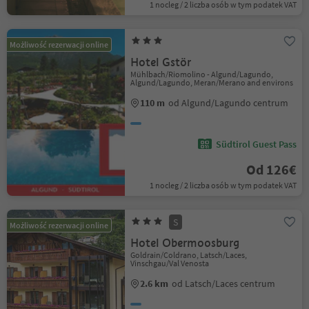
1 nocleg / 2 liczba osób w tym podatek VAT
Możliwość rezerwacji online
Hotel Gstör
Mühlbach/Riomolino - Algund/Lagundo,
Algund/Lagundo, Meran/Merano and environs
110 m
od Algund/Lagundo centrum
Südtirol Guest Pass
Od 126€
1 nocleg / 2 liczba osób w tym podatek VAT
S
Możliwość rezerwacji online
Hotel Obermoosburg
Goldrain/Coldrano, Latsch/Laces,
Vinschgau/Val Venosta
2.6 km
od Latsch/Laces centrum