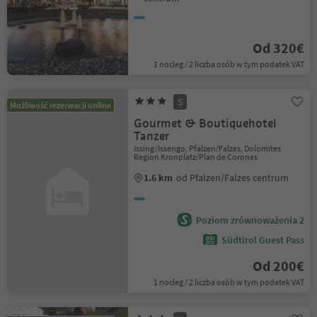
Od 320€
1 nocleg / 2 liczba osób w tym podatek VAT
S
Możliwość rezerwacji online
Gourmet & Boutiquehotel
Tanzer
Issing/Issengo, Pfalzen/Falzes, Dolomites
Region Kronplatz/Plan de Corones
1.6 km
od Pfalzen/Falzes centrum
Poziom zrównoważenia 2
Südtirol Guest Pass
Od 200€
1 nocleg / 2 liczba osób w tym podatek VAT