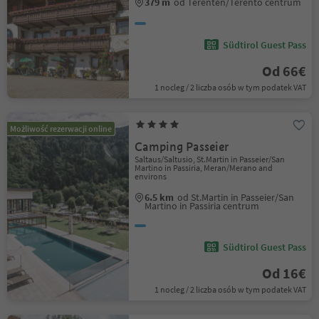
379 m
od Terenten/Terento centrum
Südtirol Guest Pass
Od 66€
1 nocleg / 2 liczba osób w tym podatek VAT
Możliwość rezerwacji online
Camping Passeier
Saltaus/Saltusio, St.Martin in Passeier/San
Martino in Passiria, Meran/Merano and
environs
6.5 km
od St.Martin in Passeier/San
Martino in Passiria centrum
Südtirol Guest Pass
Od 16€
1 nocleg / 2 liczba osób w tym podatek VAT