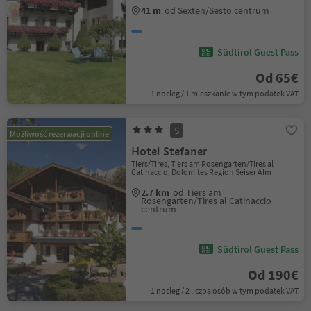
41 m
od Sexten/Sesto centrum
Südtirol Guest Pass
Od 65€
1 nocleg / 1 mieszkanie w tym podatek VAT
S
Możliwość rezerwacji online
Hotel Stefaner
Tiers/Tires, Tiers am Rosengarten/Tires al
Catinaccio, Dolomites Region Seiser Alm
2.7 km
od Tiers am
Rosengarten/Tires al Catinaccio
centrum
Südtirol Guest Pass
Od 190€
1 nocleg / 2 liczba osób w tym podatek VAT