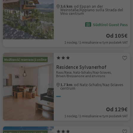
3.6 km
od Eppan an der
Weinstaße/Appiano sulla Strada del
Vino centrum
Südtirol Guest Pass
Od 105€
1 nocleg / 1 mieszkanie w tym podatek VAT
Możliwość rezerwacji online
Residence Sylvanerhof
Raas/Rasa, Natz-Schabs/Naz-Sciaves,
Brixen/Bressanone and environs
1.7 km
od Natz-Schabs/Naz-Sciaves
centrum
Od 129€
1 nocleg / 1 mieszkanie w tym podatek VAT