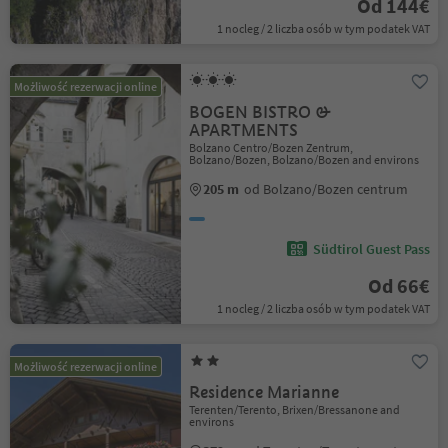
Od 144€
1 nocleg / 2 liczba osób w tym podatek VAT
Możliwość rezerwacji online
BOGEN BISTRO &
APARTMENTS
Bolzano Centro/Bozen Zentrum,
Bolzano/Bozen, Bolzano/Bozen and environs
205 m
od Bolzano/Bozen centrum
Südtirol Guest Pass
Od 66€
1 nocleg / 2 liczba osób w tym podatek VAT
Możliwość rezerwacji online
Residence Marianne
Terenten/Terento, Brixen/Bressanone and
environs