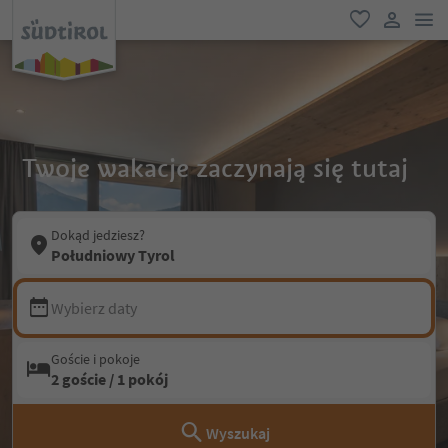
lin
ulubione
link uży
Twoje wakacje zaczynają się tutaj
Dokąd jedziesz?
Południowy Tyrol
Wybierz daty
Goście i pokoje
2 goście / 1 pokój
Wyszukaj