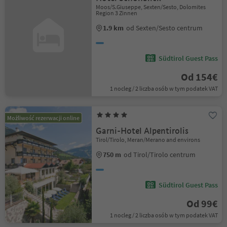
Moos/S.Giuseppe, Sexten/Sesto, Dolomites
Region 3 Zinnen
1.9 km
od Sexten/Sesto centrum
Südtirol Guest Pass
Od 154€
1 nocleg / 2 liczba osób w tym podatek VAT
Możliwość rezerwacji online
Garni-Hotel Alpentirolis
Tirol/Tirolo, Meran/Merano and environs
750 m
od Tirol/Tirolo centrum
Südtirol Guest Pass
Od 99€
1 nocleg / 2 liczba osób w tym podatek VAT