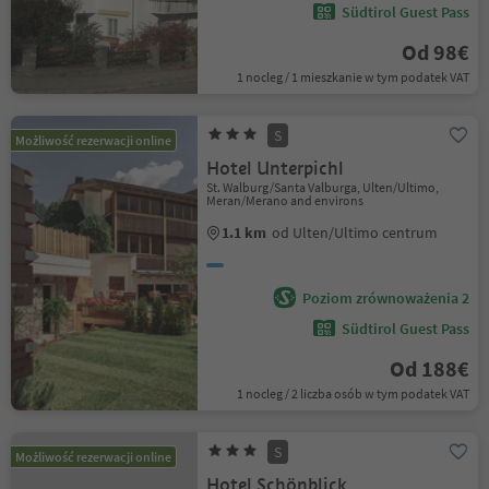
Südtirol Guest Pass
Od 98€
1 nocleg / 1 mieszkanie w tym podatek VAT
S
Możliwość rezerwacji online
Hotel Unterpichl
St. Walburg/Santa Valburga, Ulten/Ultimo,
Meran/Merano and environs
1.1 km
od Ulten/Ultimo centrum
Poziom zrównoważenia 2
Südtirol Guest Pass
Od 188€
1 nocleg / 2 liczba osób w tym podatek VAT
S
Możliwość rezerwacji online
Hotel Schönblick