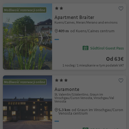
Możliwość rezerwacji online
Apartment Braiter
Kuens/Caines, Meran/Merano and environs
409 m
od Kuens/Caines centrum
Südtirol Guest Pass
Od 63€
1 nocleg / 1 mieszkanie w tym podatek VAT
Możliwość rezerwacji online
Auramonte
St. Valentin/S.Valentino, Graun im
Vinschgau/Curon Venosta, Vinschgau/Val
Venosta
5.3 km
od Graun im Vinschgau/Curon
Venosta centrum