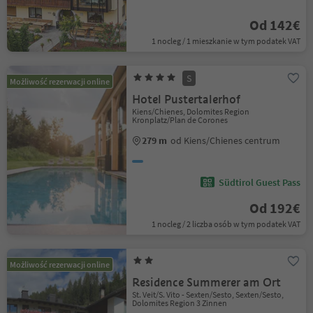
Od 142€
1 nocleg / 1 mieszkanie w tym podatek VAT
S
Możliwość rezerwacji online
Hotel Pustertalerhof
Kiens/Chienes, Dolomites Region
Kronplatz/Plan de Corones
279 m
od Kiens/Chienes centrum
Südtirol Guest Pass
Od 192€
1 nocleg / 2 liczba osób w tym podatek VAT
Możliwość rezerwacji online
Residence Summerer am Ort
St. Veit/S. Vito - Sexten/Sesto, Sexten/Sesto,
Dolomites Region 3 Zinnen