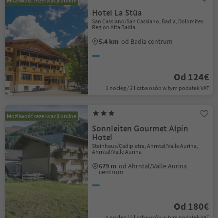
Możliwość rezerwacji online
Hotel La Stüa
San Cassiano/San Cassiano, Badia, Dolomites
Region Alta Badia
5.4 km
od Badia centrum
Od 124€
1 nocleg / 2 liczba osób w tym podatek VAT
Możliwość rezerwacji online
Sonnleiten Gourmet Alpin
Hotel
Steinhaus/Cadipietra, Ahrntal/Valle Aurina,
Ahrntal/Valle Aurina
679 m
od Ahrntal/Valle Aurina
centrum
Od 180€
1 nocleg / 2 liczba osób w tym podatek VAT