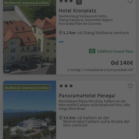
S
Możliwość rezerwacji online
Hotel Kronplatz
Niederolang/Valdaora di Sotto,
Olang/Valdaora, Dolomites Region
Kronplatz/Plan de Corones
1.2 km
od Olang/Valdaora centrum
Südtirol Guest Pass
Od 140€
1 nocleg / 1 mieszkanie w tym podatek VAT
Możliwość rezerwacji online
PanoramaHotel Penegal
Mendelpass/Passo Mendola, Kaltern an der
Weinstraße/Caldaro sulla Strada del Vino, Alto
Adige Wine Road
3.6 km
od Kaltern an der
Weinstraße/Caldaro sulla Strada del
Vino centrum