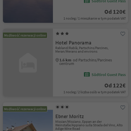
Südtirol Guest Pass
Od 120€
1 nocleg / 1 mieszkanie w tym podatek VAT
Możliwość rezerwacji online
Hotel Panorama
Rabland/Rablà, Partschins/Parcines,
Meran/Merano and environs
1.6 km
od Partschins/Parcines
centrum
Südtirol Guest Pass
Od 122€
1 nocleg / 2 liczba osób w tym podatek VAT
Możliwość rezerwacji online
Ebner Moritz
Missian/Missiano, Eppan an der
Weinstaße/Appiano sulla Strada del Vino, Alto
Adige Wine Road