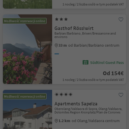
1 nocleg / 2 liczba osób w tym podatek VAT
Możliwość rezerwacji online
Gasthof Rösslwirt
Barbian/Barbiano, Brixen/Bressanone and
environs
33 m
od Barbian/Barbiano centrum
Südtirol Guest Pass
Od 154€
1 nocleg / 2 liczba osób w tym podatek VAT
Możliwość rezerwacji online
Apartments Sapelza
Oberolang/Valdaora di Sopra, Olang/Valdaora,
Dolomites Region Kronplatz/Plan de Corones
1.2 km
od Olang/Valdaora centrum