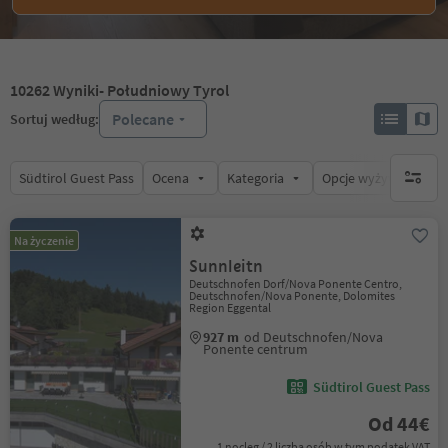
10262
Wyniki
- Południowy Tyrol
Polecane
Sortuj według:
Südtirol Guest Pass
Ocena
Kategoria
Opcje wyżywienia
brak ak
Na życzenie
Sunnleitn
Deutschnofen Dorf/Nova Ponente Centro,
Deutschnofen/Nova Ponente, Dolomites
Region Eggental
927 m
od Deutschnofen/Nova
Ponente centrum
Südtirol Guest Pass
Od 44€
1 nocleg / 2 liczba osób w tym podatek VAT