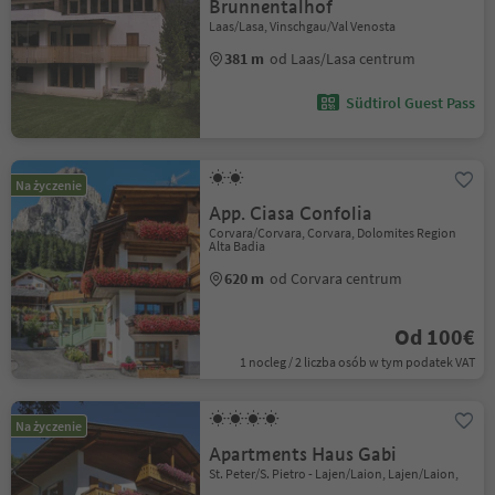
Brunnentalhof
Laas/Lasa, Vinschgau/Val Venosta
381 m
od Laas/Lasa centrum
Südtirol Guest Pass
Na życzenie
App. Ciasa Confolia
Corvara/Corvara, Corvara, Dolomites Region
Alta Badia
620 m
od Corvara centrum
Od 100€
1 nocleg / 2 liczba osób w tym podatek VAT
Na życzenie
Apartments Haus Gabi
St. Peter/S. Pietro - Lajen/Laion, Lajen/Laion,