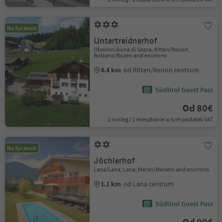
Na życzenie
Untertreidnerhof
Oberinn/Auna di Sopra, Ritten/Renon,
Bolzano/Bozen and environs
4.4 km
od Ritten/Renon centrum
Südtirol Guest Pass
Od 80€
1 nocleg / 1 mieszkanie w tym podatek VAT
Na życzenie
Jöchlerhof
Lana/Lana, Lana, Meran/Merano and environs
1.1 km
od Lana centrum
Südtirol Guest Pass
Od 90€