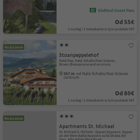
Südtirol Guest Pass
Od 55€
1 nocleg / 1 mieszkanie w tym podatek VAT
Na życzenie
Stoanpeppelehof
Natz/Naz, Natz-Schabs/Naz-Sciaves,
Brixen/Bressanone and environs
267 m
od Natz-Schabs/Naz-Sciaves
centrum
Od 80€
1 nocleg / 1 mieszkanie w tym podatek VAT
Na życzenie
Apartments St. Michael
St. Michael/S. Michele - Eppan/Appiano, Eppan
an der Weinstaße/Appiano sulla Strada del
Vino, Alto Adige Wine Road