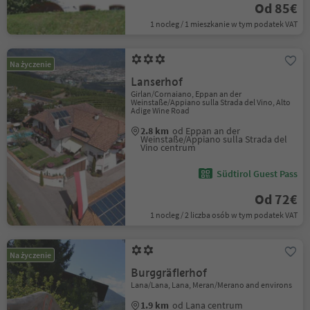
Od 85€
1 nocleg / 1 mieszkanie w tym podatek VAT
Na życzenie
Lanserhof
Girlan/Cornaiano, Eppan an der
Weinstaße/Appiano sulla Strada del Vino, Alto
Adige Wine Road
2.8 km
od Eppan an der
Weinstaße/Appiano sulla Strada del
Vino centrum
Südtirol Guest Pass
Od 72€
1 nocleg / 2 liczba osób w tym podatek VAT
Na życzenie
Burggräflerhof
Lana/Lana, Lana, Meran/Merano and environs
1.9 km
od Lana centrum