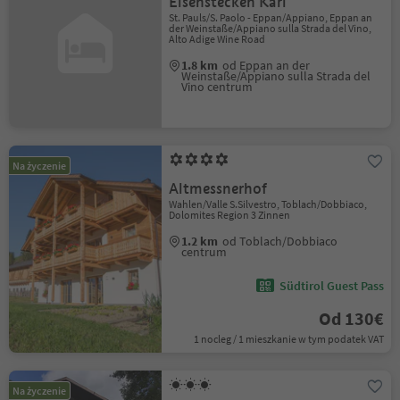
Eisenstecken Karl
St. Pauls/S. Paolo - Eppan/Appiano, Eppan an
der Weinstaße/Appiano sulla Strada del Vino,
Alto Adige Wine Road
1.8 km
od Eppan an der
Weinstaße/Appiano sulla Strada del
Vino centrum
Na życzenie
Altmessnerhof
Wahlen/Valle S.Silvestro, Toblach/Dobbiaco,
Dolomites Region 3 Zinnen
1.2 km
od Toblach/Dobbiaco
centrum
Südtirol Guest Pass
Od 130€
1 nocleg / 1 mieszkanie w tym podatek VAT
Na życzenie