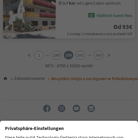
3.7 km
od Lajen/Laion centrum
Südtirol Guest Pass
Od 93€
1 nocleg / 1 mieszkanie w tym podatek VAT
1
2
...
...
1
289
290
291
343
3
4
8671 - 8700 z 10262 wyniki
5
6
Zakwaterowanie
Wszystkie miejsca noclegowe w Południowym
7
8
9
10
11
12
13
14
Język: Polski
15