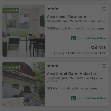
Na życzenie
Apartment Rosmarin
Naturns/Naturno, Meran/Merano and environs
299 m
od Naturns/Naturno centrum
Südtirol Guest Pass
Od 42€
1 nocleg / 2 liczba osób w tym podatek VAT
Na życzenie
Aparthotel Garni Hubertus
Burgeis/Burgusio, Mals/Malles, Vinschgau/Val
Venosta
2.4 km
od Mals/Malles centrum
Südtirol Guest Pass