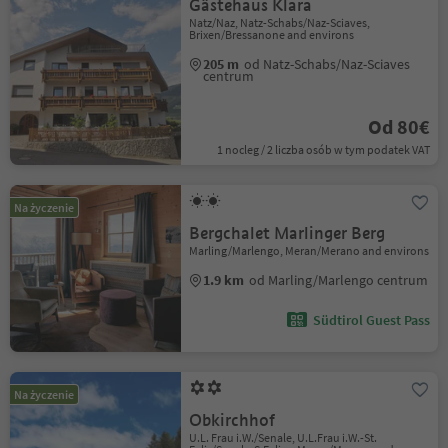
Gästehaus Klara
Natz/Naz, Natz-Schabs/Naz-Sciaves,
Brixen/Bressanone and environs
205 m
od Natz-Schabs/Naz-Sciaves
centrum
Od 80€
1 nocleg / 2 liczba osób w tym podatek VAT
Na życzenie
Bergchalet Marlinger Berg
Marling/Marlengo, Meran/Merano and environs
1.9 km
od Marling/Marlengo centrum
Südtirol Guest Pass
Na życzenie
Obkirchhof
U.L. Frau i.W./Senale, U.L.Frau i.W.-St.