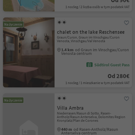
1 nocleg / 2 liczba osób w tym podatek VAT
Na życzenie
chalet on the lake Reschensee
Graun/Curon, Graun im Vinschgau/Curon
Venosta, Vinschgau/Val Venosta
1.4 km
od Graun im Vinschgau/Curon
Venosta centrum
Südtirol Guest Pass
Od 280€
1 nocleg / 1 mieszkanie w tym podatek VAT
Na życzenie
Villa Ambra
Niederrasen/Rasun di Sotto, Rasen-
Antholz/Rasun Anterselva, Dolomites Region
Kronplatz/Plan de Corones
440 m
od Rasen-Antholz/Rasun
Anterselva centrum