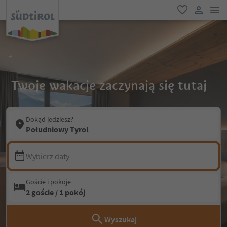
lin
ulubione
link uży
Twoje wakacje zaczynają się tutaj
Dokąd jedziesz?
Południowy Tyrol
Wybierz daty
Goście i pokoje
2 goście / 1 pokój
Wyszukaj