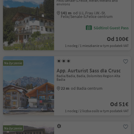
Felix/Senale-S.Felice, Meran/Merano and
environs
141 m
od U.L.Frau i.W.-St.
Felix/Senale-S.Felice centrum
Südtirol Guest Pass
Od 100€
1 nocleg / 1 mieszkanie w tym podatek VAT
Na życzenie
App. Aurturist Sass dla Crusc
Badia/Badia, Badia, Dolomites Region Alta
Badia
22 m
od Badia centrum
Od 51€
1 nocleg / 2 liczba osób w tym podatek VAT
Na życzenie