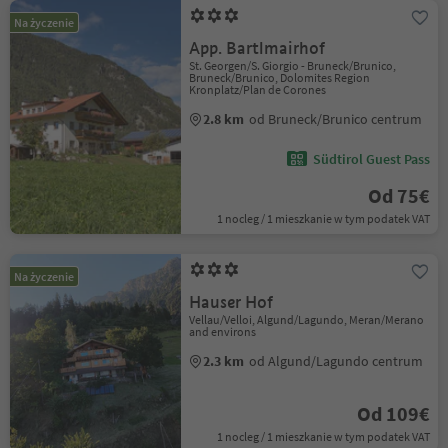
Na życzenie
App. Bartlmairhof
St. Georgen/S. Giorgio - Bruneck/Brunico,
Bruneck/Brunico, Dolomites Region
Kronplatz/Plan de Corones
2.8 km
od Bruneck/Brunico centrum
Südtirol Guest Pass
Od 75€
1 nocleg / 1 mieszkanie w tym podatek VAT
Na życzenie
Hauser Hof
Vellau/Velloi, Algund/Lagundo, Meran/Merano
and environs
2.3 km
od Algund/Lagundo centrum
Od 109€
1 nocleg / 1 mieszkanie w tym podatek VAT