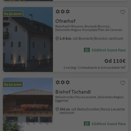
Na życzenie
Ofnerhof
Reischach/Riscone, Bruneck/Brunico,
Dolomites Region Kronplatz/Plan de Corones
2.4 km
od Bruneck/Brunico centrum
Südtirol Guest Pass
Od 110€
1 nocleg / 1 mieszkanie w tym podatek VAT
Na życzenie
Biohof Tschandl
Welschnofen/Nova Levante, Dolomites Region
Eggental
356 m
od Welschnofen/Nova Levante
centrum
Südtirol Guest Pass