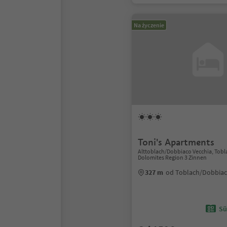
Na życzenie
Toni's Apartments
Alttoblach/Dobbiaco Vecchia, Tob
Dolomites Region 3 Zinnen
327 m
od Toblach/Dobbia
Sü