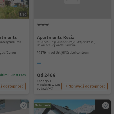
1/30
artments
Apartments Rezia
m Vinschgau/Curon
St. Ulrich/Urtijëi/Ortisei/Urtijëi, Urtijëi/Ortisei,
Dolomites Region Val Gardena
hgau/Curon
279 m
od Urtijëi/Ortisei centrum
Od 246€
dtirol Guest Pass
1 nocleg / 1
mieszkanie w tym
ź dostępność
Sprawdź dostępność
podatek VAT
Na życzenie