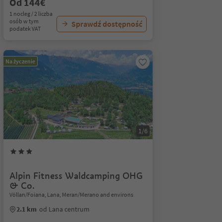
Od 144€
1 nocleg / 2 liczba
osób w tym
Sprawdź dostępność
podatek VAT
Na życzenie
1/6
Alpin Fitness Waldcamping OHG
& Co.
Völlan/Foiana, Lana, Meran/Merano and environs
2.1 km
od Lana centrum