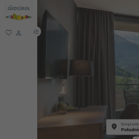
link menu
ulubione
link użytkownika
Dokąd jedz