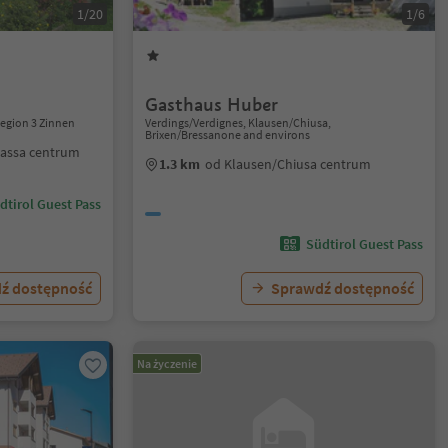
1/20
1/6
Gasthaus Huber
Region 3 Zinnen
Verdings/Verdignes, Klausen/Chiusa,
Brixen/Bressanone and environs
bassa centrum
1.3 km
od Klausen/Chiusa centrum
dtirol Guest Pass
Südtirol Guest Pass
ź dostępność
Sprawdź dostępność
Na życzenie