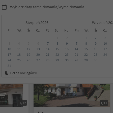
Wybierz daty zameldowania/wymeldowania
Sierpień
Wrzesień
Pn
Wt
Śr
Cz
Pt
So
Nd
Pn
Wt
Śr
Cz
Tyrol
1
2
1
2
3
3
4
5
6
7
8
9
7
8
9
10
10
11
12
13
14
15
16
14
15
16
17
Kategoria
Opcje wyżywienia
Ekologiczne zakwaterowanie
17
18
19
20
21
22
23
21
22
23
24
24
25
26
27
28
29
30
28
29
30
31
Na życzenie
Liczba noclegów:
0
1/12
1/11