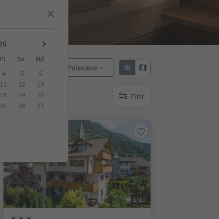
Pt
So
Nd
Polecane
Sortuj według:
4
5
6
11
12
13
18
19
20
Filtr
brak aktywnych filtrów
25
26
27
Na życzenie
1/10