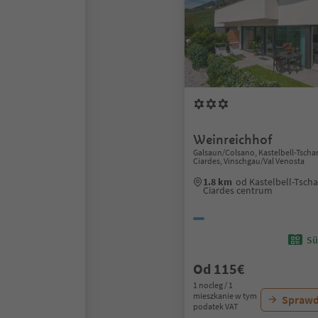
Weinreichhof
Galsaun/Colsano, Kastelbell-Tschar
Ciardes, Vinschgau/Val Venosta
1.8 km
od Kastelbell-Tscha
Ciardes centrum
Sü
Od 115€
1 nocleg / 1
mieszkanie w tym
Sprawd
podatek VAT