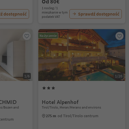
Od 80€
1 nocleg / 1
mieszkanie w tym
ź dostępność
Sprawdź dostępność
podatek VAT
Na życzenie
1/6
1/26
CHMID
Hotel Alpenhof
ano/Bozen and
Tirol/Tirolo, Meran/Merano and environs
275 m
od Tirol/Tirolo centrum
 centrum