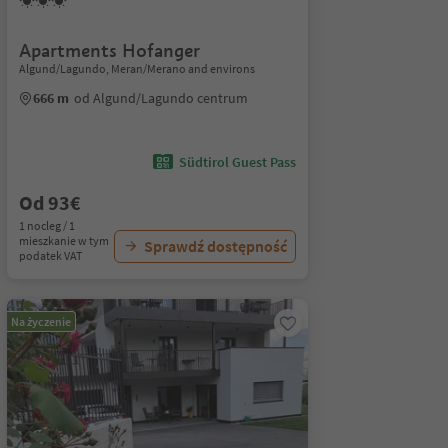
Apartments Hofanger
Algund/Lagundo, Meran/Merano and environs
666 m
od Algund/Lagundo centrum
Südtirol Guest Pass
Od 93€
1 nocleg / 1
mieszkanie w tym
Sprawdź dostępność
podatek VAT
Na życzenie