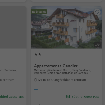
Na życzenie
1/9
Appartements Gandler
lach/Dobbiaco,
Mitterolang/Valdaora di Mezzo, Olang/Valdaora,
Dolomites Region Kronplatz/Plan de Corones
co centrum
122 m
od Olang/Valdaora centrum
dtirol Guest Pass
Südtirol Guest Pass