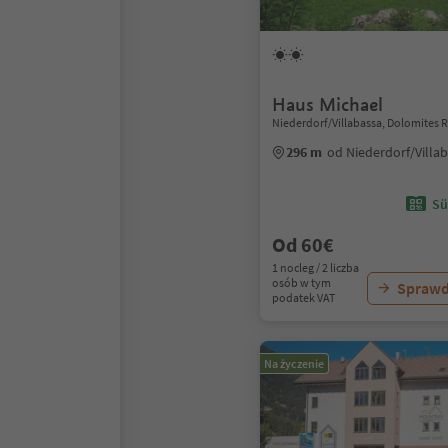
Haus Michael
Niederdorf/Villabassa, Dolomites 
296 m
od Niederdorf/Villa
Sü
Od 60€
1 nocleg / 2 liczba
osób w tym
Sprawd
podatek VAT
Na życzenie