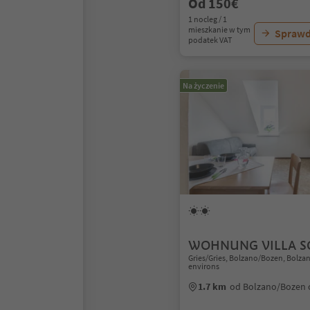
Od 150€
1 nocleg / 1
mieszkanie w tym
Sprawd
podatek VAT
Na życzenie
WOHNUNG VILLA S
Gries/Gries, Bolzano/Bozen, Bolz
environs
1.7 km
od Bolzano/Bozen