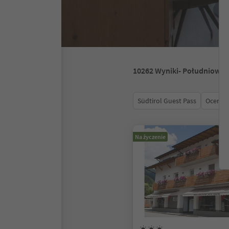
10262
Wyniki
- Południowy 
Südtirol Guest Pass
Ocena
Na życzenie