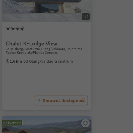
1/2
Chalet K-Lodge View
Geiselsberg/Sorafurcia, Olang/Valdaora, Dolomites
Region Kronplatz/Plan de Corones
1.6 km
od Olang/Valdaora centrum
Sprawdź dostępność
Na życzenie