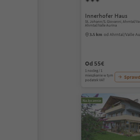
Innerhofer Haus
St. Johann/S. Giovanni, Ahrntal/Val
Ahrntal/Valle Aurina
3.5 km
od Ahrntal/Valle A
Od 55€
1 nocleg / 1
mieszkanie w tym
Sprawd
podatek VAT
Na życzenie