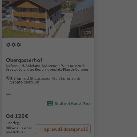
1/22
Obergasserhof
Stefansdorf/S.Stefano, St.Lorenzen/San Lorenzo di
Sebato, Dolomites Region Kronplatz/Plan de Corones
2.3 km
od St.Lorenzen/San Lorenzo di
Sebato centrum
Südtirol Guest Pass
Od 120€
1 nocleg / 1
mieszkanie w tym
Sprawdź dostępność
podatek VAT