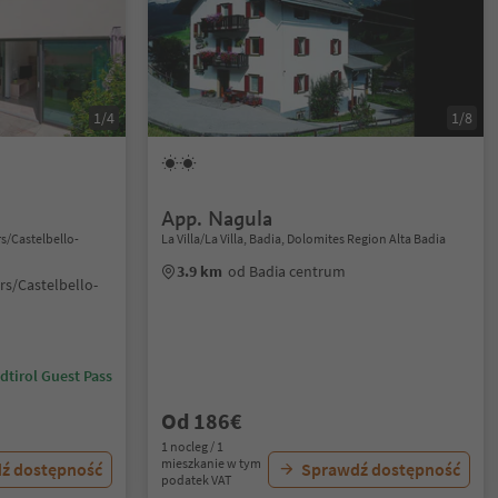
1/4
1/8
App. Nagula
s/Castelbello-
La Villa/La Villa, Badia, Dolomites Region Alta Badia
3.9 km
od Badia centrum
rs/Castelbello-
dtirol Guest Pass
Od 186€
1 nocleg / 1
mieszkanie w tym
ź dostępność
Sprawdź dostępność
podatek VAT