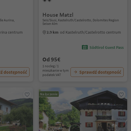
House Matzl
le Aurina,
Seis/Siusi, Kastelruth/Castelrotto, Dolomites Region
Seiser Alm
urina centrum
2.9 km
od Kastelruth/Castelrotto centrum
Südtirol Guest Pass
Od 95€
1 nocleg / 1
mieszkanie w tym
ź dostępność
Sprawdź dostępność
podatek VAT
Na życzenie