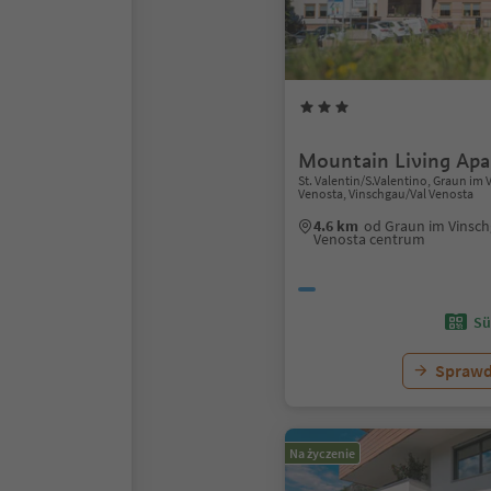
Mountain Living Ap
St. Valentin/S.Valentino, Graun i
Venosta, Vinschgau/Val Venosta
4.6 km
od Graun im Vinsc
Venosta centrum
Sü
Sprawd
Na życzenie