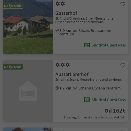
Na życzenie
Gasserhof
St. Andrä/S. Andrea, Brixen/Bressanone,
Brixen/Bressanone and environs
3.0 km
od Brixen/Bressanone
centrum
Südtirol Guest Pass
Na życzenie
Ausserflarerhof
Schenna/Scena, Meran/Merano and environs
1.7 km
od Schenna/Scena centrum
Südtirol Guest Pass
Od 162€
1 nocleg / 1 mieszkanie w tym podatek VAT