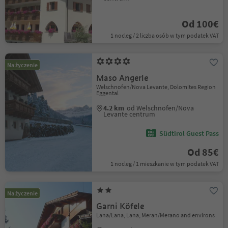
Od 100€
1 nocleg / 2 liczba osób w tym podatek VAT
Na życzenie
Maso Angerle
Welschnofen/Nova Levante, Dolomites Region
Eggental
4.2 km
od Welschnofen/Nova
Levante centrum
Südtirol Guest Pass
Od 85€
1 nocleg / 1 mieszkanie w tym podatek VAT
Na życzenie
Garni Köfele
Lana/Lana, Lana, Meran/Merano and environs