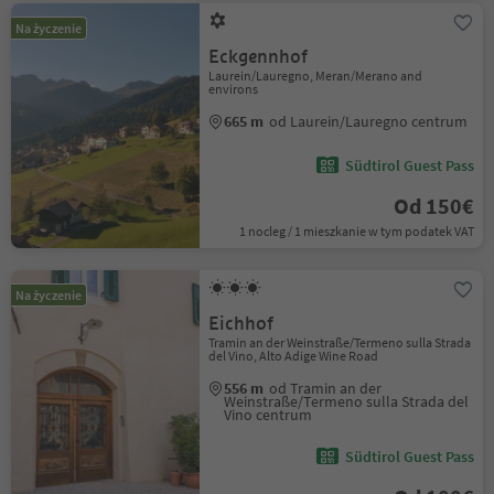
Na życzenie
Eckgennhof
Laurein/Lauregno, Meran/Merano and
environs
665 m
od Laurein/Lauregno centrum
Südtirol Guest Pass
Od 150€
1 nocleg / 1 mieszkanie w tym podatek VAT
Na życzenie
Eichhof
Tramin an der Weinstraße/Termeno sulla Strada
del Vino, Alto Adige Wine Road
556 m
od Tramin an der
Weinstraße/Termeno sulla Strada del
Vino centrum
Südtirol Guest Pass