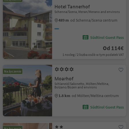
Hotel Tannerhof
Schenna/Scena, Meran/Merano and environs
489 m
od Schenna/Scena centrum
Südtirol Guest Pass
Od 114€
1 nocleg / 2 liczba osób w tym podatek VAT
Na życzenie
Moarhof
Schlaneid/Salonetto, Mölten/Meltina,
Bolzano/Bozen and environs
1.8 km
od Mölten/Meltina centrum
Südtirol Guest Pass
Na życzenie