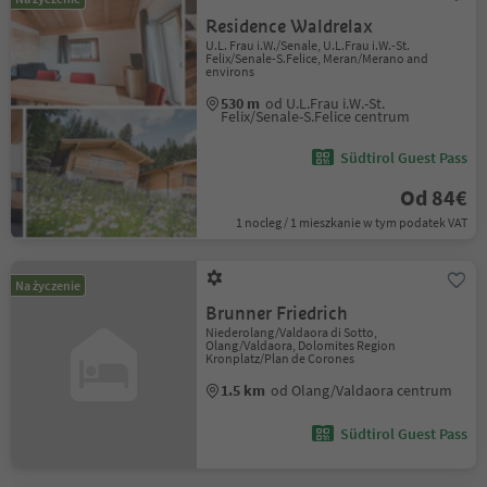
Residence Waldrelax
U.L. Frau i.W./Senale, U.L.Frau i.W.-St.
Felix/Senale-S.Felice, Meran/Merano and
environs
530 m
od U.L.Frau i.W.-St.
Felix/Senale-S.Felice centrum
Südtirol Guest Pass
Od 84€
1 nocleg / 1 mieszkanie w tym podatek VAT
Na życzenie
Brunner Friedrich
Niederolang/Valdaora di Sotto,
Olang/Valdaora, Dolomites Region
Kronplatz/Plan de Corones
1.5 km
od Olang/Valdaora centrum
Südtirol Guest Pass