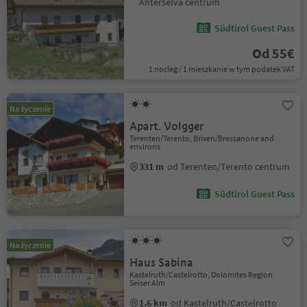
Anterselva centrum
Südtirol Guest Pass
Od 55€
1 nocleg / 1 mieszkanie w tym podatek VAT
Na życzenie
Apart. Volgger
Terenten/Terento, Brixen/Bressanone and
environs
331 m
od Terenten/Terento centrum
Südtirol Guest Pass
Na życzenie
Haus Sabina
Kastelruth/Castelrotto, Dolomites Region
Seiser Alm
1.6 km
od Kastelruth/Castelrotto