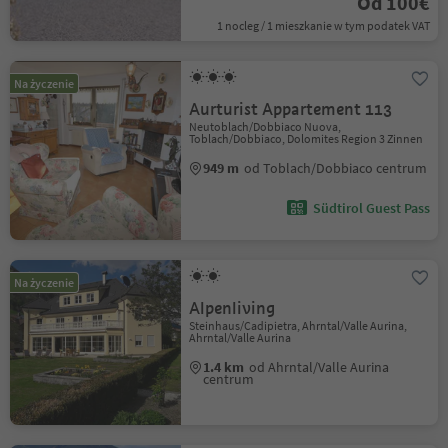
Od 100€
1 nocleg / 1 mieszkanie w tym podatek VAT
Na życzenie
Aurturist Appartement 113
Neutoblach/Dobbiaco Nuova,
Toblach/Dobbiaco, Dolomites Region 3 Zinnen
949 m
od Toblach/Dobbiaco centrum
Südtirol Guest Pass
Na życzenie
Alpenliving
Steinhaus/Cadipietra, Ahrntal/Valle Aurina,
Ahrntal/Valle Aurina
1.4 km
od Ahrntal/Valle Aurina
centrum