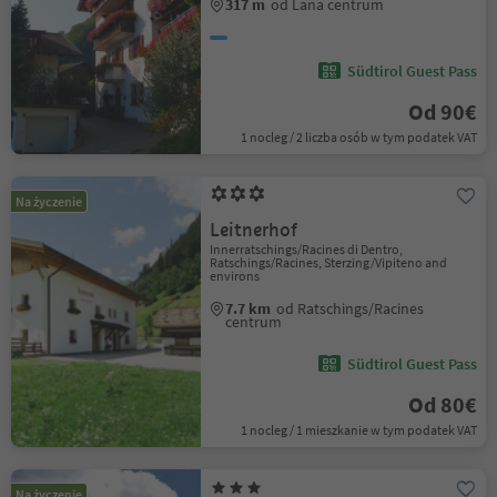
317 m
od Lana centrum
Südtirol Guest Pass
Od 90€
1 nocleg / 2 liczba osób w tym podatek VAT
Na życzenie
Leitnerhof
Innerratschings/Racines di Dentro,
Ratschings/Racines, Sterzing/Vipiteno and
environs
7.7 km
od Ratschings/Racines
centrum
Südtirol Guest Pass
Od 80€
1 nocleg / 1 mieszkanie w tym podatek VAT
Na życzenie