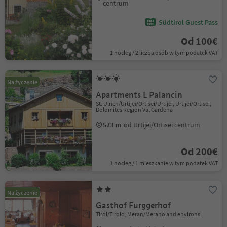
centrum
Südtirol Guest Pass
Od 100€
1 nocleg / 2 liczba osób w tym podatek VAT
Na życzenie
Apartments L Palancin
St. Ulrich/Urtijëi/Ortisei/Urtijëi, Urtijëi/Ortisei,
Dolomites Region Val Gardena
573 m
od Urtijëi/Ortisei centrum
Od 200€
1 nocleg / 1 mieszkanie w tym podatek VAT
Na życzenie
Gasthof Furggerhof
Tirol/Tirolo, Meran/Merano and environs