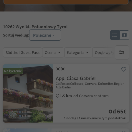
10262
Wyniki
- Południowy Tyrol
Polecane
Sortuj według:
Südtirol Guest Pass
Ocena
Kategoria
Opcje wyżywienia
brak ak
Na życzenie
App. Ciasa Gabriel
Colfosco/Colfosco, Corvara, Dolomites Region
Alta Badia
1.5 km
od Corvara centrum
Od 65€
1 nocleg / 1 mieszkanie w tym podatek VAT