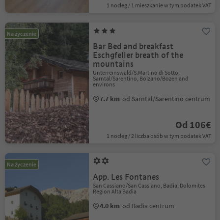
1 nocleg / 1 mieszkanie w tym podatek VAT
Na życzenie
Bar Bed and breakfast
Eschgfeller breath of the
mountains
Unterreinswald/S.Martino di Sotto,
Sarntal/Sarentino, Bolzano/Bozen and
environs
7.7 km
od Sarntal/Sarentino centrum
Od 106€
1 nocleg / 2 liczba osób w tym podatek VAT
Na życzenie
App. Les Fontanes
San Cassiano/San Cassiano, Badia, Dolomites
Region Alta Badia
4.0 km
od Badia centrum