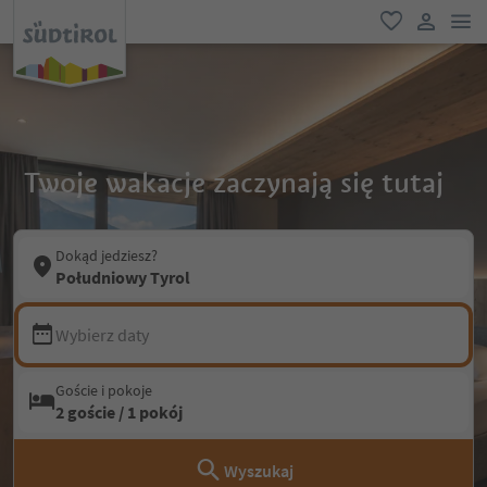
lin
ulubione
link uży
Twoje wakacje zaczynają się tutaj
Dokąd jedziesz?
Południowy Tyrol
Wybierz daty
Goście i pokoje
2 goście / 1 pokój
Wyszukaj