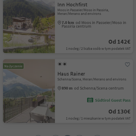
Inn Hochfirst
Moos in Passeier/Moso in Passiria,
Meran/Merano and environs
7.0 km
od Moos in Passeier/Moso in
Passiria centrum
Od 142€
1 nocleg / 2 liczba osób w tym podatek VAT
Na życzenie
Haus Rainer
Schenna/Scena, Meran/Merano and environs
890 m
od Schenna/Scena centrum
Südtirol Guest Pass
Od 130€
1 nocleg / 1 mieszkanie w tym podatek VAT
1