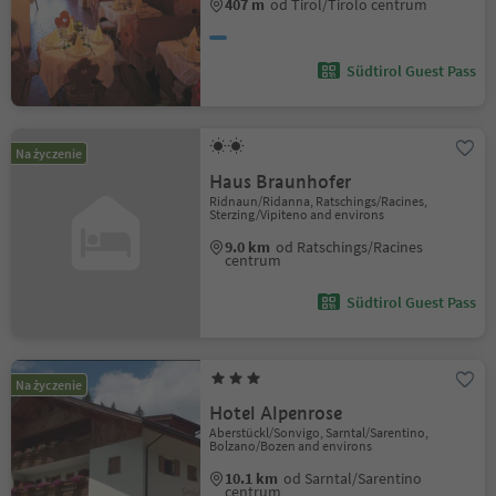
407 m
od Tirol/Tirolo centrum
Südtirol Guest Pass
Na życzenie
Haus Braunhofer
Ridnaun/Ridanna, Ratschings/Racines,
Sterzing/Vipiteno and environs
9.0 km
od Ratschings/Racines
centrum
Südtirol Guest Pass
Na życzenie
Hotel Alpenrose
Aberstückl/Sonvigo, Sarntal/Sarentino,
Bolzano/Bozen and environs
10.1 km
od Sarntal/Sarentino
centrum