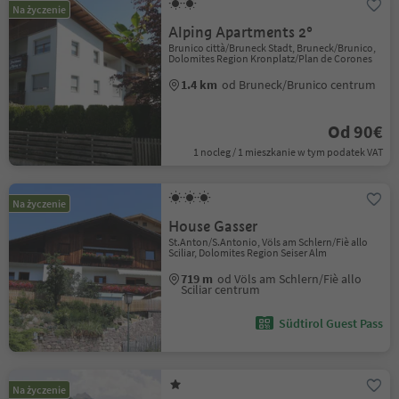
Na życzenie
Alping Apartments 2°
Brunico città/Bruneck Stadt, Bruneck/Brunico,
Dolomites Region Kronplatz/Plan de Corones
1.4 km
od Bruneck/Brunico centrum
Od 90€
1 nocleg / 1 mieszkanie w tym podatek VAT
Na życzenie
House Gasser
St.Anton/S.Antonio, Völs am Schlern/Fiè allo
Sciliar, Dolomites Region Seiser Alm
719 m
od Völs am Schlern/Fiè allo
Sciliar centrum
Südtirol Guest Pass
Na życzenie