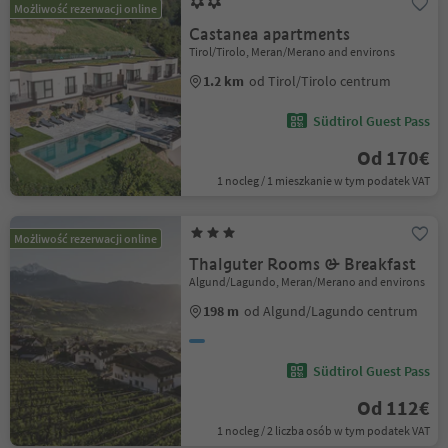
Możliwość rezerwacji online
Castanea apartments
Tirol/Tirolo, Meran/Merano and environs
1.2 km
od Tirol/Tirolo centrum
Südtirol Guest Pass
Od 170€
1 nocleg / 1 mieszkanie w tym podatek VAT
Możliwość rezerwacji online
Thalguter Rooms & Breakfast
Algund/Lagundo, Meran/Merano and environs
198 m
od Algund/Lagundo centrum
Südtirol Guest Pass
Od 112€
1 nocleg / 2 liczba osób w tym podatek VAT