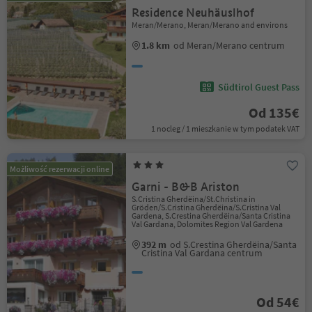
Residence Neuhäuslhof
Meran/Merano, Meran/Merano and environs
1.8 km
od Meran/Merano centrum
Südtirol Guest Pass
Od 135€
1 nocleg / 1 mieszkanie w tym podatek VAT
Możliwość rezerwacji online
Garni - B&B Ariston
S.Cristina Gherdëina/St.Christina in
Gröden/S.Cristina Gherdëina/S.Cristina Val
Gardena, S.Crestina Gherdëina/Santa Cristina
Val Gardana, Dolomites Region Val Gardena
392 m
od S.Crestina Gherdëina/Santa
Cristina Val Gardana centrum
Od 54€