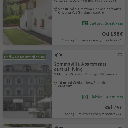
Val Gardana, Dolomites Region Val Gardena
572 m
od S.Crestina Gherdëina/Santa
Cristina Val Gardana centrum
Südtirol Guest Pass
Od 158€
1 nocleg / 1 mieszkanie w tym podatek VAT
Możliwość rezerwacji online
Sommavilla Apartments
central living
Schlanders/Silandro, Vinschgau/Val Venosta
18 m
od Schlanders/Silandro
centrum
Südtirol Guest Pass
Od 75€
1 nocleg / 1 mieszkanie w tym podatek VAT