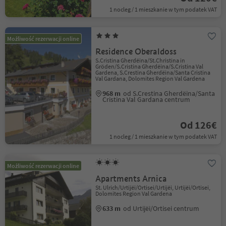
1 nocleg / 1 mieszkanie w tym podatek VAT
Możliwość rezerwacji online
Residence Oberaldoss
S.Cristina Gherdëina/St.Christina in
Gröden/S.Cristina Gherdëina/S.Cristina Val
Gardena, S.Crestina Gherdëina/Santa Cristina
Val Gardana, Dolomites Region Val Gardena
968 m
od S.Crestina Gherdëina/Santa
Cristina Val Gardana centrum
Od 126€
1 nocleg / 1 mieszkanie w tym podatek VAT
Możliwość rezerwacji online
Apartments Arnica
St. Ulrich/Urtijëi/Ortisei/Urtijëi, Urtijëi/Ortisei,
Dolomites Region Val Gardena
633 m
od Urtijëi/Ortisei centrum