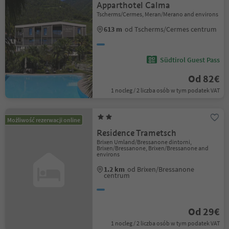
Apparthotel Calma
Tscherms/Cermes, Meran/Merano and environs
613 m
od Tscherms/Cermes centrum
Südtirol Guest Pass
Od 82€
1 nocleg / 2 liczba osób w tym podatek VAT
Możliwość rezerwacji online
Residence Trametsch
Brixen Umland/Bressanone dintorni,
Brixen/Bressanone, Brixen/Bressanone and
environs
1.2 km
od Brixen/Bressanone
centrum
Od 29€
1 nocleg / 2 liczba osób w tym podatek VAT