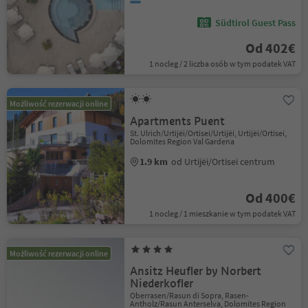
Südtirol Guest Pass
Od 402€
1 nocleg / 2 liczba osób w tym podatek VAT
Możliwość rezerwacji online
Apartments Puent
St. Ulrich/Urtijëi/Ortisei/Urtijëi, Urtijëi/Ortisei,
Dolomites Region Val Gardena
1.9 km
od Urtijëi/Ortisei centrum
Od 400€
1 nocleg / 1 mieszkanie w tym podatek VAT
Możliwość rezerwacji online
Ansitz Heufler by Norbert
Niederkofler
Oberrasen/Rasun di Sopra, Rasen-
Antholz/Rasun Anterselva, Dolomites Region