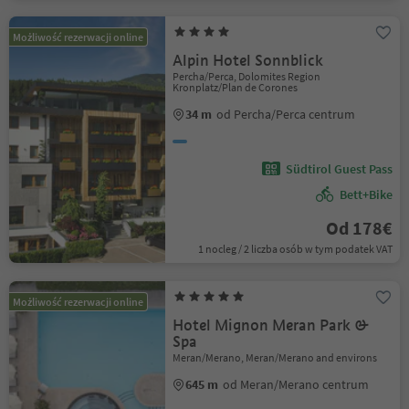
Możliwość rezerwacji online
Alpin Hotel Sonnblick
Percha/Perca, Dolomites Region
Kronplatz/Plan de Corones
34 m
od Percha/Perca centrum
Südtirol Guest Pass
Bett+Bike
Od 178€
1 nocleg / 2 liczba osób w tym podatek VAT
Możliwość rezerwacji online
Hotel Mignon Meran Park &
Spa
Meran/Merano, Meran/Merano and environs
645 m
od Meran/Merano centrum