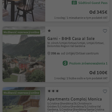
Südtirol Guest Pass
Od 345€
1 nocleg / 1 mieszkanie w tym podatek VAT
Możliwość rezerwacji online
Garni - B&B Casa al Sole
St. Ulrich/Urtijëi/Ortisei/Urtijëi, Urtijëi/Ortisei,
Dolomites Region Val Gardena
398 m
od Urtijëi/Ortisei centrum
Poziom zrównoważenia 1
Od 100€
1 nocleg / 2 liczba osób w tym podatek VAT
Możliwość rezerwacji online
Apartments Comploj Monica
S.Cristina Gherdëina/St.Christina in
Gröden/S.Cristina Gherdëina/S.Cristina Val
Gardena, S.Crestina Gherdëina/Santa Cristina