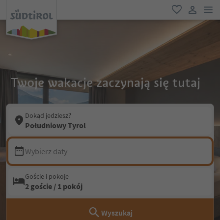
lin
ulubione
link uży
Twoje wakacje zaczynają się tutaj
Dokąd jedziesz?
Południowy Tyrol
Wybierz daty
Goście i pokoje
2 goście / 1 pokój
Wyszukaj