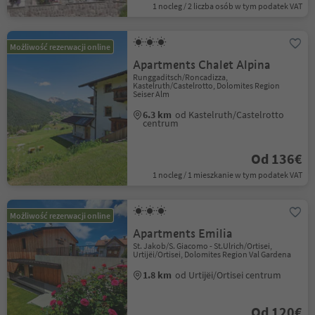
1 nocleg / 2 liczba osób w tym podatek VAT
Możliwość rezerwacji online
Apartments Chalet Alpina
Runggaditsch/Roncadizza,
Kastelruth/Castelrotto, Dolomites Region
Seiser Alm
6.3 km
od Kastelruth/Castelrotto
centrum
Od 136€
1 nocleg / 1 mieszkanie w tym podatek VAT
Możliwość rezerwacji online
Apartments Emilia
St. Jakob/S. Giacomo - St.Ulrich/Ortisei,
Urtijëi/Ortisei, Dolomites Region Val Gardena
1.8 km
od Urtijëi/Ortisei centrum
Od 120€