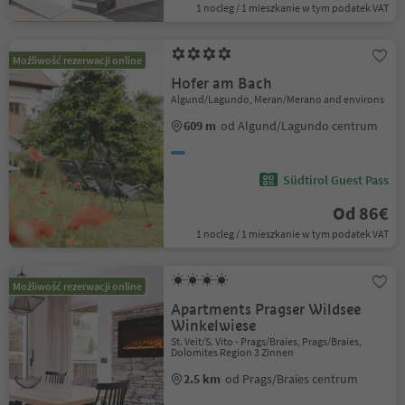
1 nocleg / 1 mieszkanie w tym podatek VAT
Możliwość rezerwacji online
Hofer am Bach
Algund/Lagundo, Meran/Merano and environs
609 m
od Algund/Lagundo centrum
Südtirol Guest Pass
Od 86€
1 nocleg / 1 mieszkanie w tym podatek VAT
Możliwość rezerwacji online
Apartments Pragser Wildsee
Winkelwiese
St. Veit/S. Vito - Prags/Braies, Prags/Braies,
Dolomites Region 3 Zinnen
2.5 km
od Prags/Braies centrum