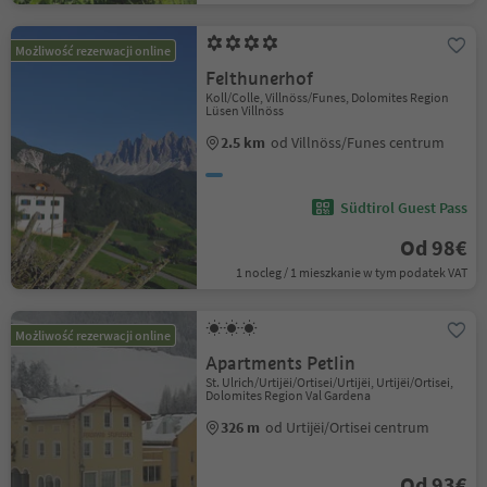
Możliwość rezerwacji online
Felthunerhof
Koll/Colle, Villnöss/Funes, Dolomites Region
Lüsen Villnöss
2.5 km
od Villnöss/Funes centrum
Südtirol Guest Pass
Od 98€
1 nocleg / 1 mieszkanie w tym podatek VAT
Możliwość rezerwacji online
Apartments Petlin
St. Ulrich/Urtijëi/Ortisei/Urtijëi, Urtijëi/Ortisei,
Dolomites Region Val Gardena
326 m
od Urtijëi/Ortisei centrum
Od 93€