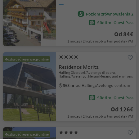
Poziom zrównoważenia 2
Südtirol Guest Pass
Od 84€
1 nocleg / 2 liczba osób w tym podatek VAT
Możliwość rezerwacji online
Residence Moritz
Hafling Oberdorf/Avelengo di sopra,
Hafling/Avelengo, Meran/Merano and environs
963 m
od Hafling/Avelengo centrum
Südtirol Guest Pass
Od 126€
1 nocleg / 2 liczba osób w tym podatek VAT
Możliwość rezerwacji online