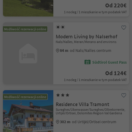
Od 220€
1 nocleg / 1 mieszkanie w tym podatek VAT
Możliwość rezerwacji online
Modern Living by Nalserhof
Nals/Nalles, Meran/Merano and environs
84 m
od Nals/Nalles centrum
Südtirol Guest Pass
Od 124€
1 nocleg / 1 mieszkanie w tym podatek VAT
Możliwość rezerwacji online
Residence Villa Tramont
Sureghes/Überwasser/Sureghes/Oltretorrente,
Urtijëi/Ortisei, Dolomites Region Val Gardena
302 m
od Urtijëi/Ortisei centrum