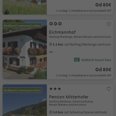
Od 80€
1 nocleg / 1 mieszkanie w tym podatek VAT
Możliwość rezerwacji online
Eichmannhof
Marling/Marlengo, Meran/Merano and environs
1.1 km
od Marling/Marlengo centrum
Südtirol Guest Pass
Od 80€
1 nocleg / 1 mieszkanie w tym podatek VAT
Możliwość rezerwacji online
Pension Mitterhofer
Verdins/Verdines, Schenna/Scena,
Meran/Merano and environs
3.0 km
od Schenna/Scena centrum