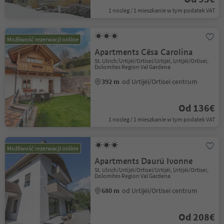
1 nocleg / 1 mieszkanie w tym podatek VAT
Możliwość rezerwacji online
Apartments Cësa Carolina
St. Ulrich/Urtijëi/Ortisei/Urtijëi, Urtijëi/Ortisei,
Dolomites Region Val Gardena
392 m
od Urtijëi/Ortisei centrum
Od 136€
1 nocleg / 1 mieszkanie w tym podatek VAT
Możliwość rezerwacji online
Apartments Daurú Ivonne
St. Ulrich/Urtijëi/Ortisei/Urtijëi, Urtijëi/Ortisei,
Dolomites Region Val Gardena
680 m
od Urtijëi/Ortisei centrum
Od 208€