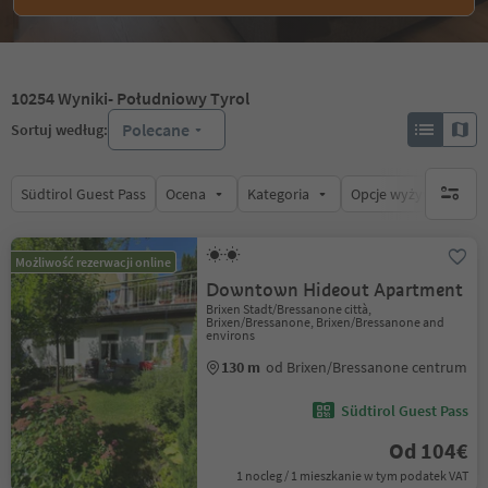
10254
Wyniki
- Południowy Tyrol
Polecane
Sortuj według:
Südtirol Guest Pass
Ocena
Kategoria
Opcje wyżywienia
brak ak
Możliwość rezerwacji online
Downtown Hideout Apartment
Brixen Stadt/Bressanone città,
Brixen/Bressanone, Brixen/Bressanone and
environs
130 m
od Brixen/Bressanone centrum
Südtirol Guest Pass
Od 104€
1 nocleg / 1 mieszkanie w tym podatek VAT