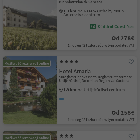
Kronplatz/Plan de Corones
1.3 km
od Rasen-Antholz/Rasun
Anterselva centrum
Südtirol Guest Pass
Od 278€
1 nocleg / 2 liczba osób w tym podatek VAT
Możliwość rezerwacji online
Hotel Arnaria
Sureghes/Überwasser/Sureghes/Oltretorrente,
Urtijëi/Ortisei, Dolomites Region Val Gardena
1.9 km
od Urtijëi/Ortisei centrum
Od 258€
1 nocleg / 2 liczba osób w tym podatek VAT
Możliwość rezerwacji online