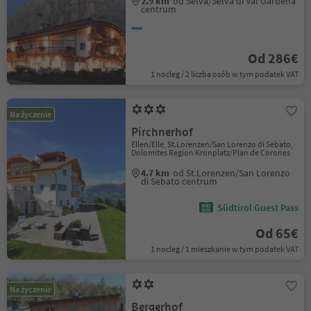
2.9 km
od Sëlva/Selva di Val Gardena
centrum
Od 286€
1 nocleg / 2 liczba osób w tym podatek VAT
Na życzenie
Pirchnerhof
Ellen/Elle, St.Lorenzen/San Lorenzo di Sebato,
Dolomites Region Kronplatz/Plan de Corones
4.7 km
od St.Lorenzen/San Lorenzo
di Sebato centrum
Südtirol Guest Pass
Od 65€
1 nocleg / 1 mieszkanie w tym podatek VAT
Na życzenie
Bergerhof