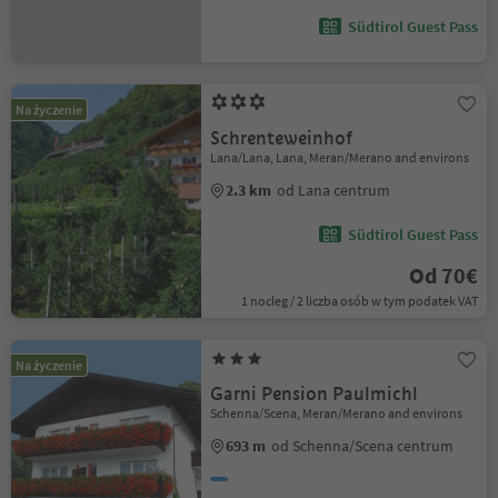
Südtirol Guest Pass
Na życzenie
Schrenteweinhof
Lana/Lana, Lana, Meran/Merano and environs
2.3 km
od Lana centrum
Südtirol Guest Pass
Od 70€
1 nocleg / 2 liczba osób w tym podatek VAT
Na życzenie
Garni Pension Paulmichl
Schenna/Scena, Meran/Merano and environs
693 m
od Schenna/Scena centrum