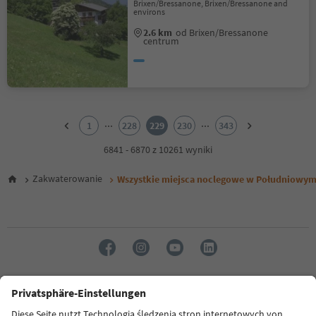
Brixen/Bressanone, Brixen/Bressanone and
environs
2.6 km
od Brixen/Bressanone
centrum
1
2
...
...
1
228
229
230
343
3
4
6841 - 6870 z 10261 wyniki
5
6
Zakwaterowanie
Wszystkie miejsca noclegowe w Południowym
7
8
9
10
11
12
13
14
Język: Polski
15