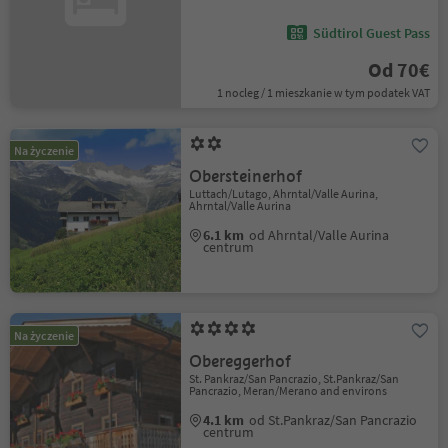
Südtirol Guest Pass
Od 70€
1 nocleg / 1 mieszkanie w tym podatek VAT
Na życzenie
Obersteinerhof
Luttach/Lutago, Ahrntal/Valle Aurina,
Ahrntal/Valle Aurina
6.1 km
od Ahrntal/Valle Aurina
centrum
Na życzenie
Obereggerhof
St. Pankraz/San Pancrazio, St.Pankraz/San
Pancrazio, Meran/Merano and environs
4.1 km
od St.Pankraz/San Pancrazio
centrum