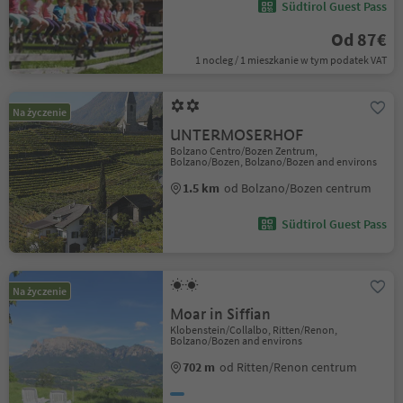
Südtirol Guest Pass
Od 87€
1 nocleg / 1 mieszkanie w tym podatek VAT
Na życzenie
UNTERMOSERHOF
Bolzano Centro/Bozen Zentrum,
Bolzano/Bozen, Bolzano/Bozen and environs
1.5 km
od Bolzano/Bozen centrum
Südtirol Guest Pass
Na życzenie
Moar in Siffian
Klobenstein/Collalbo, Ritten/Renon,
Bolzano/Bozen and environs
702 m
od Ritten/Renon centrum