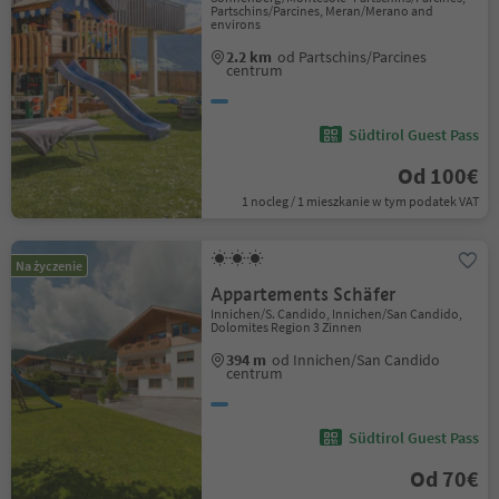
Partschins/Parcines, Meran/Merano and
environs
2.2 km
od Partschins/Parcines
centrum
Südtirol Guest Pass
Od 100€
1 nocleg / 1 mieszkanie w tym podatek VAT
Na życzenie
Appartements Schäfer
Innichen/S. Candido, Innichen/San Candido,
Dolomites Region 3 Zinnen
394 m
od Innichen/San Candido
centrum
Südtirol Guest Pass
Od 70€