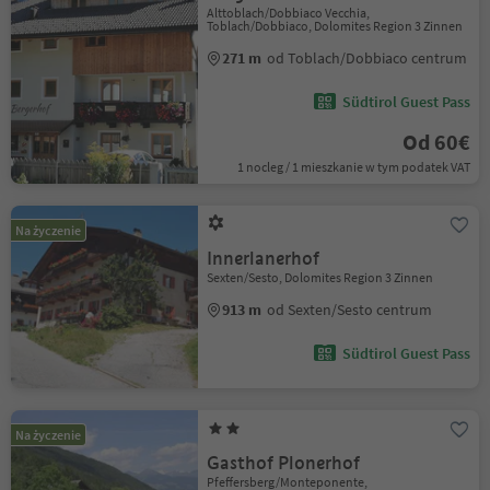
Alttoblach/Dobbiaco Vecchia,
Toblach/Dobbiaco, Dolomites Region 3 Zinnen
271 m
od Toblach/Dobbiaco centrum
Südtirol Guest Pass
Od 60€
1 nocleg / 1 mieszkanie w tym podatek VAT
Na życzenie
Innerlanerhof
Sexten/Sesto, Dolomites Region 3 Zinnen
913 m
od Sexten/Sesto centrum
Südtirol Guest Pass
Na życzenie
Gasthof Plonerhof
Pfeffersberg/Monteponente,