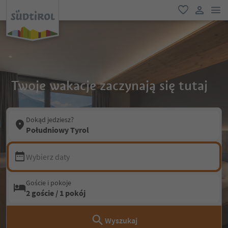
lin
ulubione
link uży
Twoje wakacje zaczynają się tutaj
Dokąd jedziesz?
Południowy Tyrol
Wybierz daty
Goście i pokoje
2 goście / 1 pokój
Wyszukaj