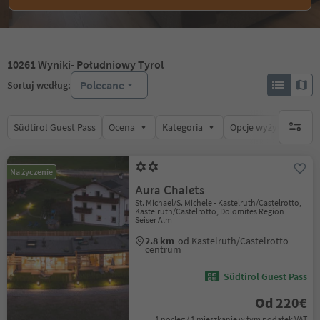
10261
Wyniki
- Południowy Tyrol
Polecane
Sortuj według:
Südtirol Guest Pass
Ocena
Kategoria
Opcje wyżywienia
brak ak
Na życzenie
Aura Chalets
St. Michael/S. Michele - Kastelruth/Castelrotto,
Kastelruth/Castelrotto, Dolomites Region
Seiser Alm
2.8 km
od Kastelruth/Castelrotto
centrum
Südtirol Guest Pass
Od 220€
1 nocleg / 1 mieszkanie w tym podatek VAT