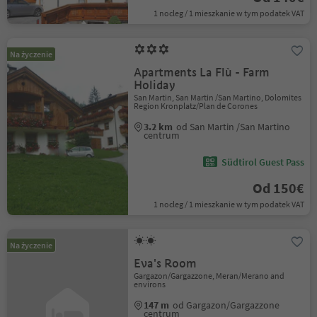
1 nocleg / 1 mieszkanie w tym podatek VAT
Na życzenie
Apartments La Flù - Farm
Holiday
San Martin, San Martin /San Martino, Dolomites
Region Kronplatz/Plan de Corones
3.2 km
od San Martin /San Martino
centrum
Südtirol Guest Pass
Od 150€
1 nocleg / 1 mieszkanie w tym podatek VAT
Na życzenie
Eva's Room
Gargazon/Gargazzone, Meran/Merano and
environs
147 m
od Gargazon/Gargazzone
centrum