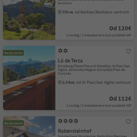
environs
756 m
od Barbian/Barbiano centrum
Od 120€
1 nocleg / 1 mieszkanie w tym podatek VAT
Na życzenie
Lü de Terza
Enneberg Pfarre/Pieve di Marebbe, Al Plan/San
Vigilio, Dolomites Region Kronplatz/Plan de
Corones
2.9 km
od Al Plan/San Vigilio centrum
Od 112€
1 nocleg / 1 mieszkanie w tym podatek VAT
Na życzenie
Rabensteinhof
Sonnenberg/Montesole- Partschins/Parcines,