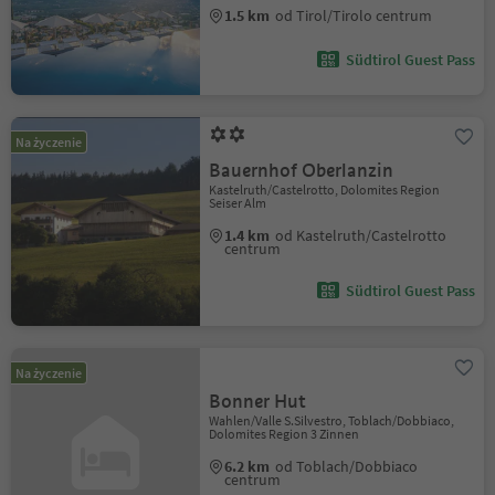
1.5 km
od Tirol/Tirolo centrum
Südtirol Guest Pass
Na życzenie
Bauernhof Oberlanzin
Kastelruth/Castelrotto, Dolomites Region
Seiser Alm
1.4 km
od Kastelruth/Castelrotto
centrum
Südtirol Guest Pass
Na życzenie
Bonner Hut
Wahlen/Valle S.Silvestro, Toblach/Dobbiaco,
Dolomites Region 3 Zinnen
6.2 km
od Toblach/Dobbiaco
centrum