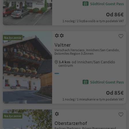
Südtirol Guest Pass
Od 86€
1 nocleg / 2 liczba osób w tym podatek VAT
Na życzenie
Valtner
Vierschach/Versciaco, Innichen/San Candido,
Dolomites Region 3 Zinnen
3.4 km
od Innichen/San Candido
centrum
Südtirol Guest Pass
Od 85€
1 nocleg / 1 mieszkanie w tym podatek VAT
Na życzenie
Oberstarzerhof
Barbian/Barbiano, Brixen/Bressanone and