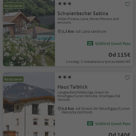
Na życzenie
Schwienbacher Sabina
Völlan/Foiana, Lana, Meran/Merano and
environs
2.3 km
od Lana centrum
Südtirol Guest Pass
Od 115€
1 nocleg / 1 mieszkanie w tym podatek VAT
Na życzenie
Haus Talblick
Langtaufers/Vallelunga, Graun im
Vinschgau/Curon Venosta, Vinschgau/Val
Venosta
6.8 km
od Graun im Vinschgau/Curon
Venosta centrum
Südtirol Guest Pass
Od 140€