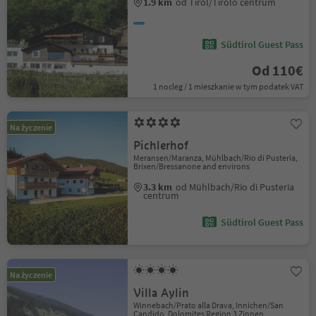
1.9 km
od Tirol/Tirolo centrum
Südtirol Guest Pass
Od 110€
1 nocleg / 1 mieszkanie w tym podatek VAT
Na życzenie
Pichlerhof
Meransen/Maranza, Mühlbach/Rio di Pusteria,
Brixen/Bressanone and environs
3.3 km
od Mühlbach/Rio di Pusteria
centrum
Südtirol Guest Pass
Na życzenie
Villa Aylin
Winnebach/Prato alla Drava, Innichen/San
Candido, Dolomites Region 3 Zinnen