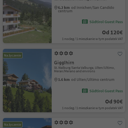
6.2 km
od Innichen/San Candido
centrum
Südtirol Guest Pass
Od 120€
1 nocleg / 1 mieszkanie w tym podatek VAT
Na życzenie
Gigglhirn
St. Walburg/Santa Valburga, Ulten/Ultimo,
Meran/Merano and environs
1.6 km
od Ulten/Ultimo centrum
Südtirol Guest Pass
Od 90€
1 nocleg / 1 mieszkanie w tym podatek VAT
Na życzenie