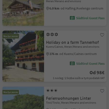
Meran/Merano and environs
6.0 km
od Hafling/Avelengo centrum
Südtirol Guest Pass
Na życzenie
Holiday on a farm Tannerhof
Kuens/Caines, Meran/Merano and environs
276 m
od Kuens/Caines centrum
Südtirol Guest Pass
Od 98€
1 nocleg / 2 liczba osób w tym podatek VAT
Na życzenie
Ferienwohnungen Linter
Tirol/Tirolo, Meran/Merano and environs