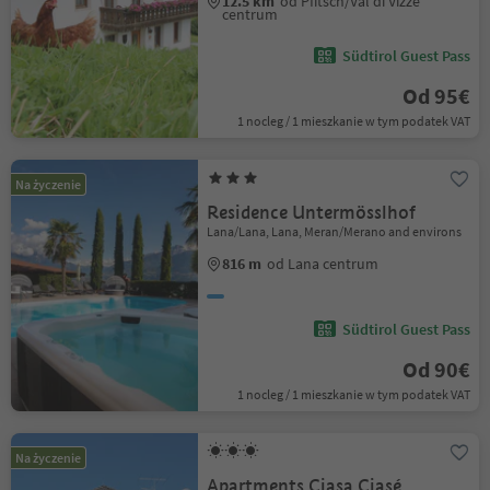
12.5 km
od Pfitsch/Val di Vizze
centrum
Südtirol Guest Pass
Od 95€
1 nocleg / 1 mieszkanie w tym podatek VAT
Na życzenie
Residence Untermösslhof
Lana/Lana, Lana, Meran/Merano and environs
816 m
od Lana centrum
Südtirol Guest Pass
Od 90€
1 nocleg / 1 mieszkanie w tym podatek VAT
Na życzenie
Apartments Ciasa Ciasé