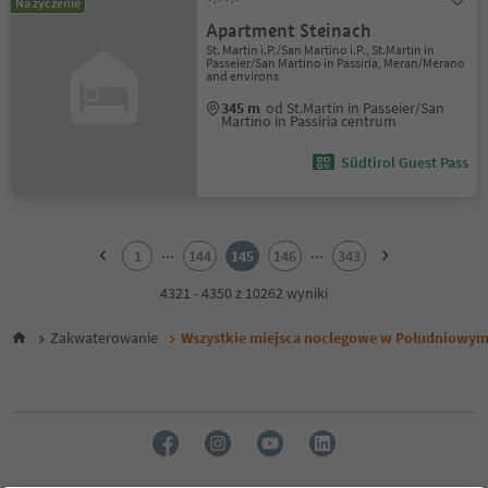
Na życzenie
Apartment Steinach
St. Martin i.P./San Martino i.P., St.Martin in
Passeier/San Martino in Passiria, Meran/Merano
and environs
345 m
od St.Martin in Passeier/San
Martino in Passiria centrum
Südtirol Guest Pass
1
2
...
...
1
144
145
146
343
3
4
4321 - 4350 z 10262 wyniki
5
6
Zakwaterowanie
Wszystkie miejsca noclegowe w Południowym
7
8
9
10
11
12
13