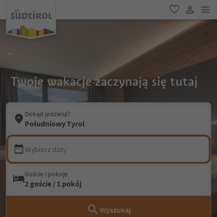
lin
ulubione
link uży
Twoje wakacje zaczynają się tutaj
Dokąd jedziesz?
Południowy Tyrol
Wybierz daty
Goście i pokoje
2 goście / 1 pokój
Wyszukaj