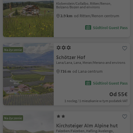
Klobenstein/Collalbo, Ritten/Renon,
Bolzano/Bozen and environs
2.9 km
od Ritten/Renon centrum
Südtirol Guest Pass
Na życzenie
Schötzer Hof
Lana/Lana, Lana, Meran/Merano and environs
716 m
od Lana centrum
Südtirol Guest Pass
Od 55€
1 nocleg / 1 mieszkanie w tym podatek VAT
Na życzenie
Kirchsteiger Alm Alpine hut
Falzeben/Falzeben, Hafling/Avelengo,