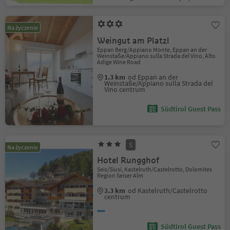
Na życzenie
Weingut am Platzl
Eppan Berg/Appiano Monte, Eppan an der
Weinstaße/Appiano sulla Strada del Vino, Alto
Adige Wine Road
1.3 km
od Eppan an der
Weinstaße/Appiano sulla Strada del
Vino centrum
Südtirol Guest Pass
S
Na życzenie
Hotel Rungghof
Seis/Siusi, Kastelruth/Castelrotto, Dolomites
Region Seiser Alm
2.3 km
od Kastelruth/Castelrotto
centrum
Südtirol Guest Pass