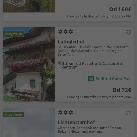
Od 160€
1 nocleg / 2 liczba osób w tym podatek VAT
Na życzenie
Lafoglerhof
St. Oswald/S. Osvaldo - Kastelruth/Castelrotto,
Kastelruth/Castelrotto, Dolomites Region
Seiser Alm
3.1 km
od Kastelruth/Castelrotto
centrum
Südtirol Guest Pass
Od 72€
1 nocleg / 1 mieszkanie w tym podatek VAT
Na życzenie
Lichtensternhof
Oberbozen/Soprabolzano, Ritten/Renon,
Bolzano/Bozen and environs