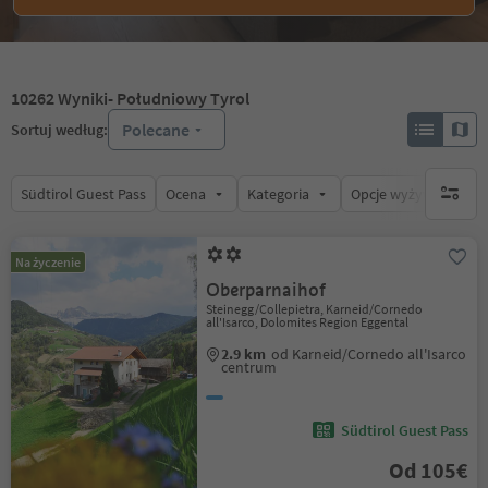
10262
Wyniki
- Południowy Tyrol
Polecane
Sortuj według:
Südtirol Guest Pass
Ocena
Kategoria
Opcje wyżywienia
brak ak
Na życzenie
Oberparnaihof
Steinegg/Collepietra, Karneid/Cornedo
all'Isarco, Dolomites Region Eggental
2.9 km
od Karneid/Cornedo all'Isarco
centrum
Südtirol Guest Pass
Od 105€