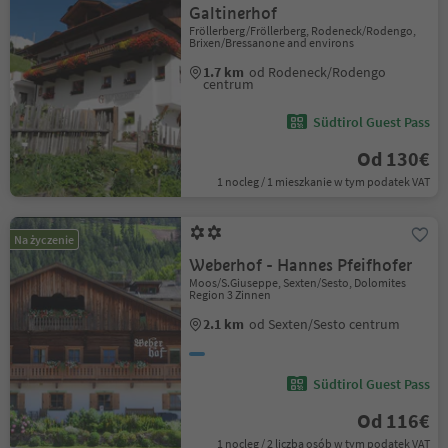
Galtinerhof
Fröllerberg/Fröllerberg, Rodeneck/Rodengo,
Brixen/Bressanone and environs
1.7 km
od Rodeneck/Rodengo
centrum
Südtirol Guest Pass
Od 130€
1 nocleg / 1 mieszkanie w tym podatek VAT
Na życzenie
Weberhof - Hannes Pfeifhofer
Moos/S.Giuseppe, Sexten/Sesto, Dolomites
Region 3 Zinnen
2.1 km
od Sexten/Sesto centrum
Südtirol Guest Pass
Od 116€
1 nocleg / 2 liczba osób w tym podatek VAT