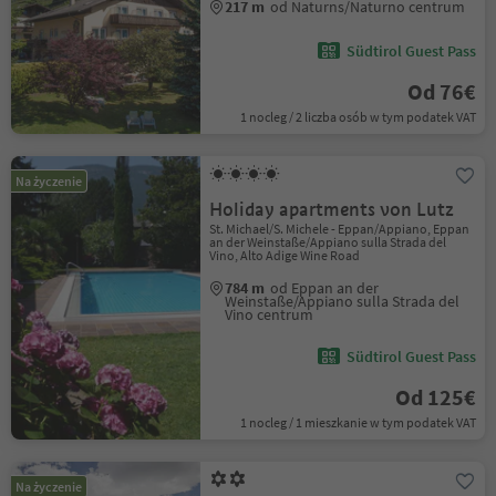
217 m
od Naturns/Naturno centrum
Südtirol Guest Pass
Od 76€
1 nocleg / 2 liczba osób w tym podatek VAT
Na życzenie
Holiday apartments von Lutz
St. Michael/S. Michele - Eppan/Appiano, Eppan
an der Weinstaße/Appiano sulla Strada del
Vino, Alto Adige Wine Road
784 m
od Eppan an der
Weinstaße/Appiano sulla Strada del
Vino centrum
Südtirol Guest Pass
Od 125€
1 nocleg / 1 mieszkanie w tym podatek VAT
Na życzenie