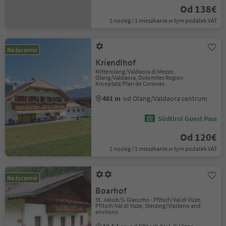
Od 138€
1 nocleg / 1 mieszkanie w tym podatek VAT
Na życzenie
Kriendlhof
Mitterolang/Valdaora di Mezzo,
Olang/Valdaora, Dolomites Region
Kronplatz/Plan de Corones
481 m
od Olang/Valdaora centrum
Südtirol Guest Pass
Od 120€
1 nocleg / 1 mieszkanie w tym podatek VAT
Na życzenie
Boarhof
St. Jakob/S. Giacomo - Pfitsch/Val di Vizze,
Pfitsch/Val di Vizze, Sterzing/Vipiteno and
environs