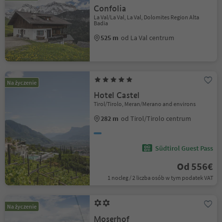
Confolia
La Val/La Val, La Val, Dolomites Region Alta
Badia
525 m
od La Val centrum
Na życzenie
Hotel Castel
Tirol/Tirolo, Meran/Merano and environs
282 m
od Tirol/Tirolo centrum
Südtirol Guest Pass
Od 556€
1 nocleg / 2 liczba osób w tym podatek VAT
Na życzenie
Moserhof