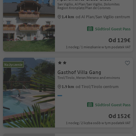
San Vigilio, Al Plan/San Vigilio, Dolomites
Region Kronplatz/Plan de Corones
1.4 km
od Al Plan/San Vigilio centrum
Südtirol Guest Pass
Od 129€
1 nocleg / 1 mieszkanie w tym podatek VAT
Na życzenie
Gasthof Villa Gang
Tirol/Tirolo, Meran/Merano and environs
1.9 km
od Tirol/Tirolo centrum
Südtirol Guest Pass
Od 152€
1 nocleg / 2 liczba osób w tym podatek VAT