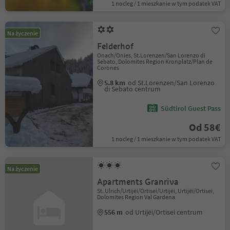
1 nocleg / 1 mieszkanie w tym podatek VAT
Na życzenie
Felderhof
Onach/Onies, St.Lorenzen/San Lorenzo di
Sebato, Dolomites Region Kronplatz/Plan de
Corones
5.8 km
od St.Lorenzen/San Lorenzo
di Sebato centrum
Südtirol Guest Pass
Od 58€
1 nocleg / 1 mieszkanie w tym podatek VAT
Na życzenie
Apartments Granriva
St. Ulrich/Urtijëi/Ortisei/Urtijëi, Urtijëi/Ortisei,
Dolomites Region Val Gardena
556 m
od Urtijëi/Ortisei centrum