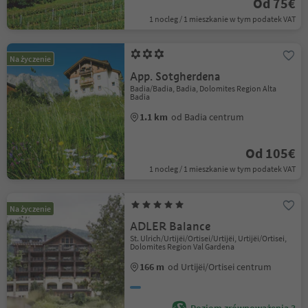
Od 75€
1 nocleg / 1 mieszkanie w tym podatek VAT
Na życzenie
App. Sotgherdena
Badia/Badia, Badia, Dolomites Region Alta
Badia
1.1 km
od Badia centrum
Od 105€
1 nocleg / 1 mieszkanie w tym podatek VAT
Na życzenie
ADLER Balance
St. Ulrich/Urtijëi/Ortisei/Urtijëi, Urtijëi/Ortisei,
Dolomites Region Val Gardena
166 m
od Urtijëi/Ortisei centrum