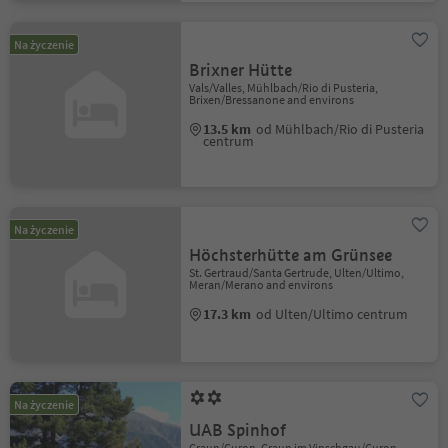
Na życzenie
Brixner Hütte
Vals/Valles, Mühlbach/Rio di Pusteria,
Brixen/Bressanone and environs
13.5 km
od Mühlbach/Rio di Pusteria
centrum
Na życzenie
Höchsterhütte am Grünsee
St. Gertraud/Santa Gertrude, Ulten/Ultimo,
Meran/Merano and environs
17.3 km
od Ulten/Ultimo centrum
Na życzenie
UAB Spinhof
Graun/Curon, Graun im Vinschgau/Curon