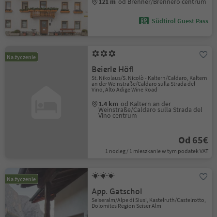
121 m
od Brenner/Brennero centrum
Südtirol Guest Pass
Na życzenie
Beierle Höfl
St. Nikolaus/S. Nicolò - Kaltern/Caldaro, Kaltern
an der Weinstraße/Caldaro sulla Strada del
Vino, Alto Adige Wine Road
1.4 km
od Kaltern an der
Weinstraße/Caldaro sulla Strada del
Vino centrum
Od 65€
1 nocleg / 1 mieszkanie w tym podatek VAT
Na życzenie
App. Gatschol
Seiseralm/Alpe di Siusi, Kastelruth/Castelrotto,
Dolomites Region Seiser Alm