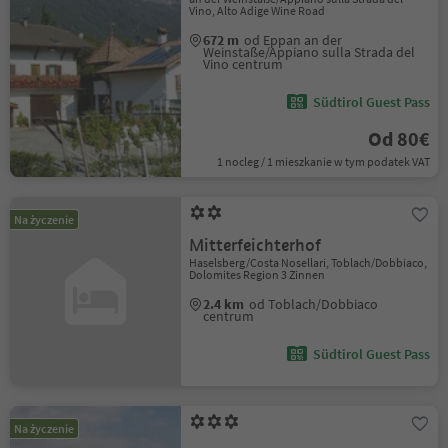
Vino, Alto Adige Wine Road
672 m
od Eppan an der
Weinstaße/Appiano sulla Strada del
Vino centrum
Südtirol Guest Pass
Od 80€
1 nocleg / 1 mieszkanie w tym podatek VAT
Na życzenie
Mitterfeichterhof
Haselsberg/Costa Nosellari, Toblach/Dobbiaco,
Dolomites Region 3 Zinnen
2.4 km
od Toblach/Dobbiaco
centrum
Südtirol Guest Pass
Na życzenie