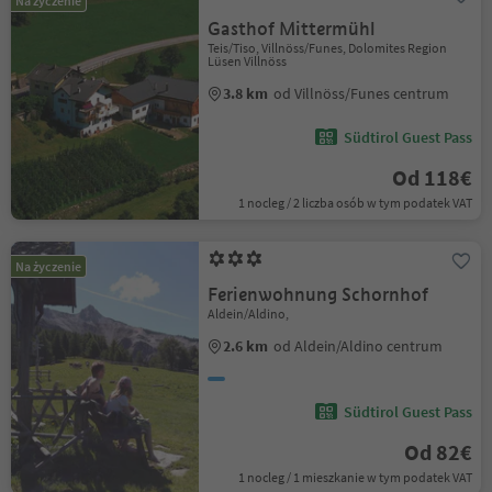
Na życzenie
Gasthof Mittermühl
Teis/Tiso, Villnöss/Funes, Dolomites Region
Lüsen Villnöss
3.8 km
od Villnöss/Funes centrum
Südtirol Guest Pass
Od 118€
1 nocleg / 2 liczba osób w tym podatek VAT
Na życzenie
Ferienwohnung Schornhof
Aldein/Aldino,
2.6 km
od Aldein/Aldino centrum
Südtirol Guest Pass
Od 82€
1 nocleg / 1 mieszkanie w tym podatek VAT