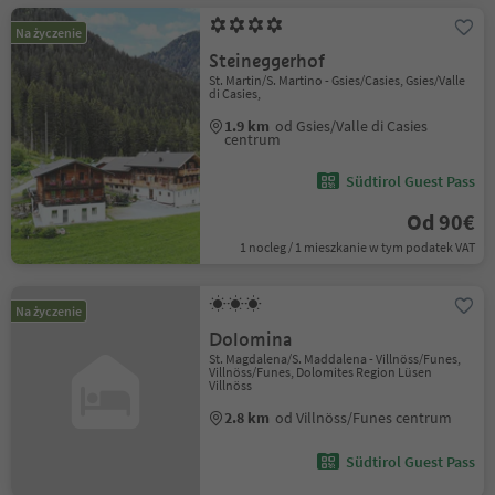
Na życzenie
Steineggerhof
St. Martin/S. Martino - Gsies/Casies, Gsies/Valle
di Casies,
1.9 km
od Gsies/Valle di Casies
centrum
Südtirol Guest Pass
Od 90€
1 nocleg / 1 mieszkanie w tym podatek VAT
Na życzenie
Dolomina
St. Magdalena/S. Maddalena - Villnöss/Funes,
Villnöss/Funes, Dolomites Region Lüsen
Villnöss
2.8 km
od Villnöss/Funes centrum
Südtirol Guest Pass