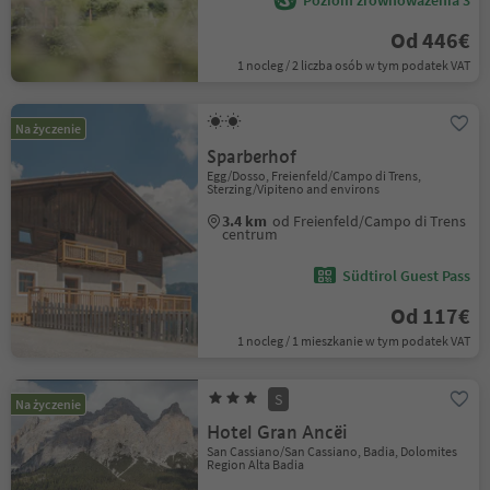
Poziom zrównoważenia 3
Od 446€
1 nocleg / 2 liczba osób w tym podatek VAT
Na życzenie
Sparberhof
Egg/Dosso, Freienfeld/Campo di Trens,
Sterzing/Vipiteno and environs
3.4 km
od Freienfeld/Campo di Trens
centrum
Südtirol Guest Pass
Od 117€
1 nocleg / 1 mieszkanie w tym podatek VAT
S
Na życzenie
Hotel Gran Ancëi
San Cassiano/San Cassiano, Badia, Dolomites
Region Alta Badia