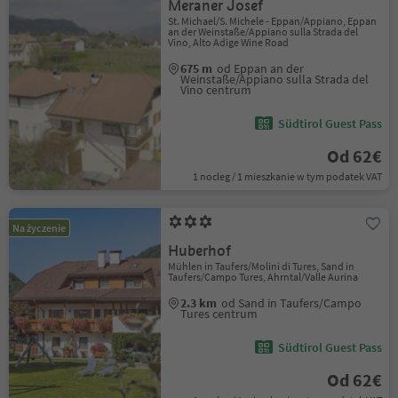
Meraner Josef
St. Michael/S. Michele - Eppan/Appiano, Eppan
an der Weinstaße/Appiano sulla Strada del
Vino, Alto Adige Wine Road
675 m
od Eppan an der
Weinstaße/Appiano sulla Strada del
Vino centrum
Südtirol Guest Pass
Od 62€
1 nocleg / 1 mieszkanie w tym podatek VAT
Na życzenie
Huberhof
Mühlen in Taufers/Molini di Tures, Sand in
Taufers/Campo Tures, Ahrntal/Valle Aurina
2.3 km
od Sand in Taufers/Campo
Tures centrum
Südtirol Guest Pass
Od 62€