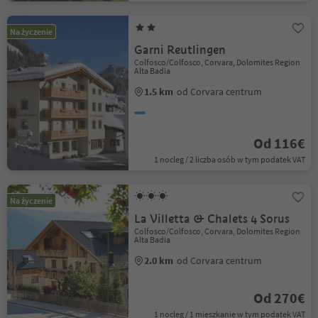
Na życzenie
Garni Reutlingen
Colfosco/Colfosco, Corvara, Dolomites Region
Alta Badia
1.5 km
od Corvara centrum
Od 116€
1 nocleg / 2 liczba osób w tym podatek VAT
Na życzenie
La Villetta & Chalets 4 Sorus
Colfosco/Colfosco, Corvara, Dolomites Region
Alta Badia
2.0 km
od Corvara centrum
Od 270€
1 nocleg / 1 mieszkanie w tym podatek VAT