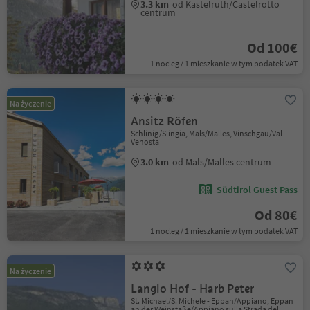
3.3 km
od Kastelruth/Castelrotto
centrum
Od 100€
1 nocleg / 1 mieszkanie w tym podatek VAT
Na życzenie
Ansitz Röfen
Schlinig/Slingia, Mals/Malles, Vinschgau/Val
Venosta
3.0 km
od Mals/Malles centrum
Südtirol Guest Pass
Od 80€
1 nocleg / 1 mieszkanie w tym podatek VAT
Na życzenie
Langlo Hof - Harb Peter
St. Michael/S. Michele - Eppan/Appiano, Eppan
an der Weinstaße/Appiano sulla Strada del