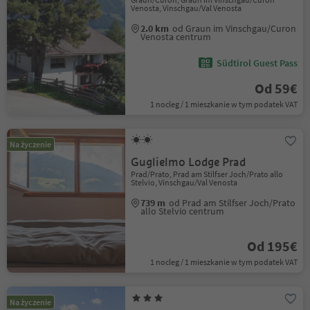
Venosta, Vinschgau/Val Venosta
2.0 km
od Graun im Vinschgau/Curon
Venosta centrum
Südtirol Guest Pass
Od 59€
1 nocleg / 1 mieszkanie w tym podatek VAT
Na życzenie
Guglielmo Lodge Prad
Prad/Prato, Prad am Stilfser Joch/Prato allo
Stelvio, Vinschgau/Val Venosta
739 m
od Prad am Stilfser Joch/Prato
allo Stelvio centrum
Od 195€
1 nocleg / 1 mieszkanie w tym podatek VAT
Na życzenie