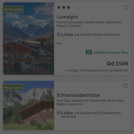
Na życzenie
Lumalpin
Moos/S.Giuseppe, Sexten/Sesto, Dolomites
Region 3 Zinnen
1.9 km
od Sexten/Sesto centrum
Südtirol Guest Pass
Od 150€
1 nocleg / 1 mieszkanie w tym podatek VAT
Na życzenie
Schlernbodenhütte
Seis/Siusi, Kastelruth/Castelrotto, Dolomites
Region Seiser Alm
5.0 km
od Kastelruth/Castelrotto
centrum