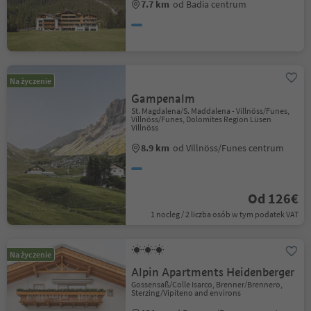
7.7 km
od Badia centrum
Na życzenie
Gampenalm
St. Magdalena/S. Maddalena - Villnöss/Funes,
Villnöss/Funes, Dolomites Region Lüsen
Villnöss
8.9 km
od Villnöss/Funes centrum
Od 126€
1 nocleg / 2 liczba osób w tym podatek VAT
Na życzenie
Alpin Apartments Heidenberger
Gossensaß/Colle Isarco, Brenner/Brennero,
Sterzing/Vipiteno and environs