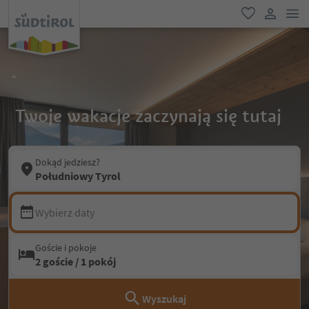
lin
ulubione
link uży
Twoje wakacje zaczynają się tutaj
Dokąd jedziesz?
Południowy Tyrol
Wybierz daty
Goście i pokoje
2 goście / 1 pokój
Wyszukaj