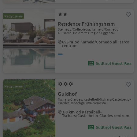
Na życzenie
Residence Frühlingsheim
Steinegg/Collepietra, Karneid/Cornedo
all'Isarco, Dolomites Region Eggental
655 m
od Karneid/Cornedo all'Isarco
centrum
Südtirol Guest Pass
Na życzenie
Guldhof
Tschars/Ciardes, Kastelbell-Tschars/Castelbello-
Ciardes, Vinschgau/Val Venosta
3.8 km
od Kastelbell-
Tschars/Castelbello-Ciardes centrum
Südtirol Guest Pass