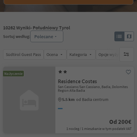
10262
Wyniki
- Południowy Tyrol
Polecane
Sortuj według:
Südtirol Guest Pass
Ocena
Kategoria
Opcje wyżywienia
brak ak
Na życzenie
Residence Costes
San Cassiano/San Cassiano, Badia, Dolomites
Region Alta Badia
5.5 km
od Badia centrum
Od 200€
1 nocleg / 1 mieszkanie w tym podatek VAT