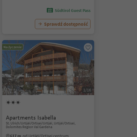
Südtirol Guest Pass
Sprawdź dostępność
Na życzenie
1/16
Apartments Isabella
St. Ulrich/Urtijëi/Ortisei/Urtijëi, Urtijëi/Ortisei,
Dolomites Region Val Gardena
617 m
od Urtijëi/Ortisei centrum