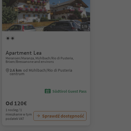
1/9
Apartment Lea
Meransen/Maranza, Mühlbach/Rio di Pusteria,
Brixen/Bressanone and environs
2.6 km
od Mühlbach/Rio di Pusteria
centrum
Südtirol Guest Pass
Od 120€
1 nocleg / 1
mieszkanie w tym
Sprawdź dostępność
podatek VAT