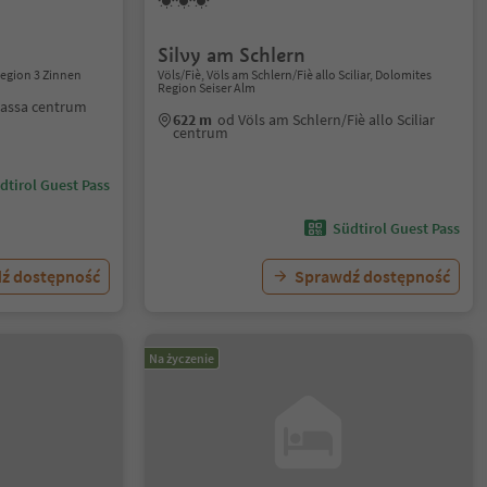
Silvy am Schlern
Region 3 Zinnen
Völs/Fiè, Völs am Schlern/Fiè allo Sciliar, Dolomites
Region Seiser Alm
bassa centrum
622 m
od Völs am Schlern/Fiè allo Sciliar
centrum
dtirol Guest Pass
Südtirol Guest Pass
ź dostępność
Sprawdź dostępność
Na życzenie