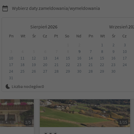
Wybierz daty zameldowania/wymeldowania
Sierpień
Wrzesień
Pn
Wt
Śr
Cz
Pt
So
Nd
Pn
Wt
Śr
Cz
Tyrol
1
2
1
2
3
3
4
5
6
7
8
9
7
8
9
10
10
11
12
13
14
15
16
14
15
16
17
Kategoria
Opcje wyżywienia
Ekologiczne zakwaterowanie
17
18
19
20
21
22
23
21
22
23
24
24
25
26
27
28
29
30
28
29
30
31
Na życzenie
Liczba noclegów:
0
1/5
1/15