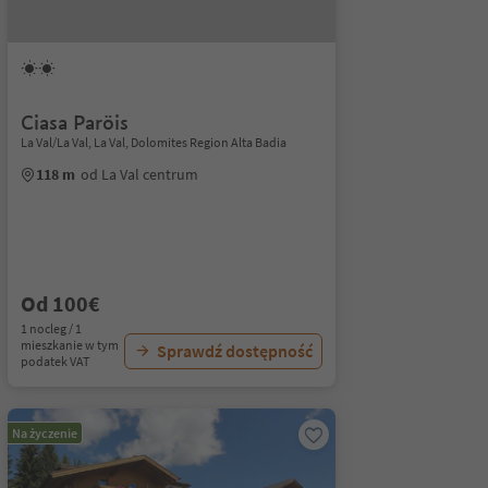
Ciasa Paröis
La Val/La Val, La Val, Dolomites Region Alta Badia
118 m
od La Val centrum
Od 100€
1 nocleg / 1
mieszkanie w tym
Sprawdź dostępność
podatek VAT
Na życzenie