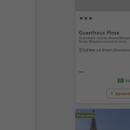
Guesthous Plose
St. Andrä/S. Andrea, Brixen/Bress
Brixen/Bressanone and environs
2.8 km
od Brixen/Bressan
Sü
Sprawd
Na życzenie