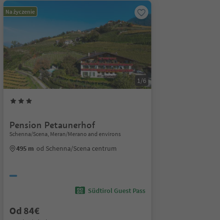
Na życzenie
1/6
Pension Petaunerhof
Schenna/Scena, Meran/Merano and environs
495 m
od Schenna/Scena centrum
Südtirol Guest Pass
Od 84€