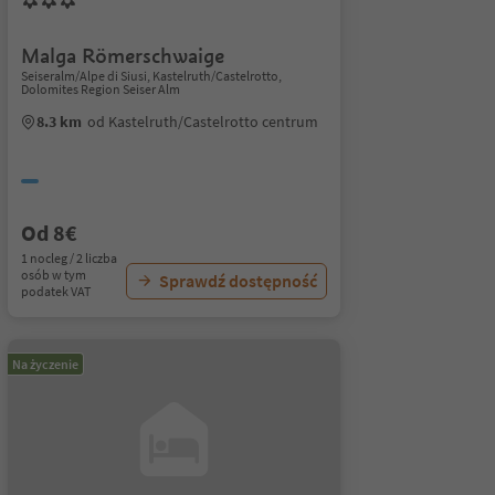
Malga Römerschwaige
Seiseralm/Alpe di Siusi, Kastelruth/Castelrotto,
Dolomites Region Seiser Alm
8.3 km
od Kastelruth/Castelrotto centrum
Od 8€
1 nocleg / 2 liczba
osób w tym
Sprawdź dostępność
podatek VAT
Na życzenie