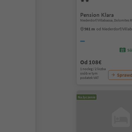
Pension Klara
Niederdorf/Villabassa, Dolomites 
981 m
od Niederdorf/Villa
Sü
Od 108€
1 nocleg / 2 liczba
osób w tym
Sprawd
podatek VAT
Na życzenie