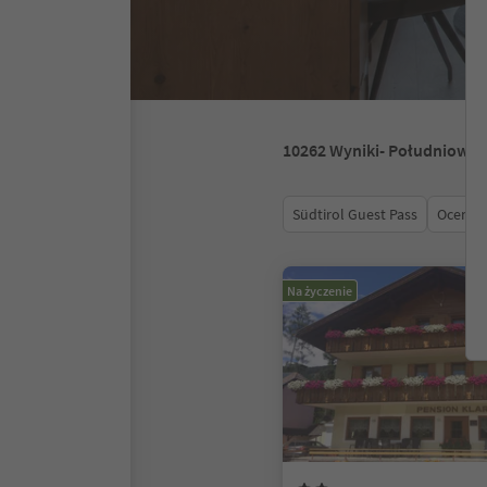
10262
Wyniki
- Południowy 
Südtirol Guest Pass
Ocena
Na życzenie