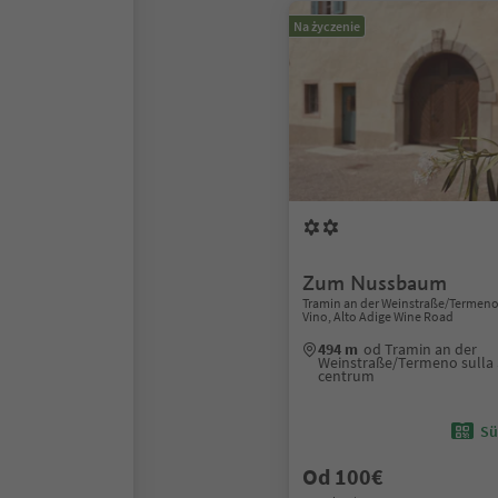
Na życzenie
Zum Nussbaum
Tramin an der Weinstraße/Termeno 
Vino, Alto Adige Wine Road
494 m
od Tramin an der
Weinstraße/Termeno sulla 
centrum
Sü
Od 100€