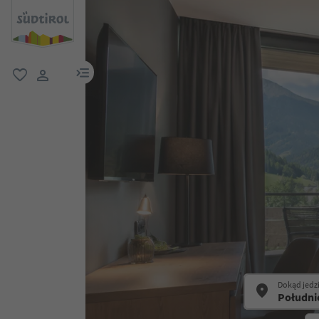
link menu
ulubione
link użytkownika
Dokąd jedz