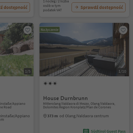
1 nocleg / 2 liczba
osób w tym
ź dostępność
Sprawdź dostępność
podatek VAT
Na życzenie
1/5
1/10
House Durnbrunn
einstaße/Appiano
Mitterolang/Valdaora di Mezzo, Olang/Valdaora,
ine Road
Dolomites Region Kronplatz/Plan de Corones
einstaße/Appiano
373 m
od Olang/Valdaora centrum
rum
Südtirol Guest Pass