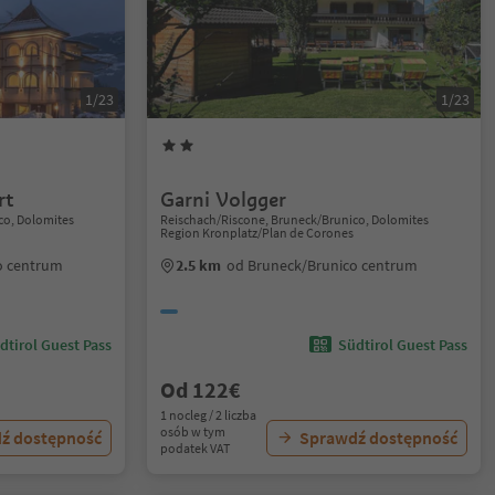
1/23
1/23
rt
Garni Volgger
co, Dolomites
Reischach/Riscone, Bruneck/Brunico, Dolomites
Region Kronplatz/Plan de Corones
o centrum
2.5 km
od Bruneck/Brunico centrum
dtirol Guest Pass
Südtirol Guest Pass
Od 122€
1 nocleg / 2 liczba
osób w tym
ź dostępność
Sprawdź dostępność
podatek VAT