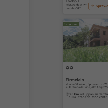
1 nocleg / 1
mieszkanie w tym
Sprawd
podatek VAT
Na życzenie
Firmelein
Missian/Missiano, Eppan an der W
sulla Strada del Vino, Alto Adige W
3.0 km
od Eppan an der W
sulla Strada del Vino cent