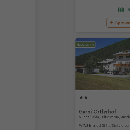
Sü
Sprawd
Na życzenie
Garni Ortlerhof
Sulden/Solda, Stilfs/Stelvio, Vins
7.8 km
od Stilfs/Stelvio c