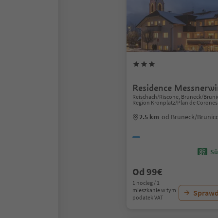
Residence Messnerwi
Reischach/Riscone, Bruneck/Bruni
Region Kronplatz/Plan de Corones
2.5 km
od Bruneck/Brunic
Sü
Od 99€
1 nocleg / 1
mieszkanie w tym
Sprawd
podatek VAT