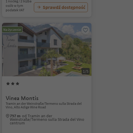
1 nocleg / 2 liczba
osób w tym
Sprawdź dostępność
podatek VAT
Na życzenie
1/5
Vinea Montis
Tramin an der Weinstraße/Termeno sulla Strada del
Vino, Alto Adige Wine Road
797 m
od Tramin an der
Weinstraße/Termeno sulla Strada del Vino
centrum