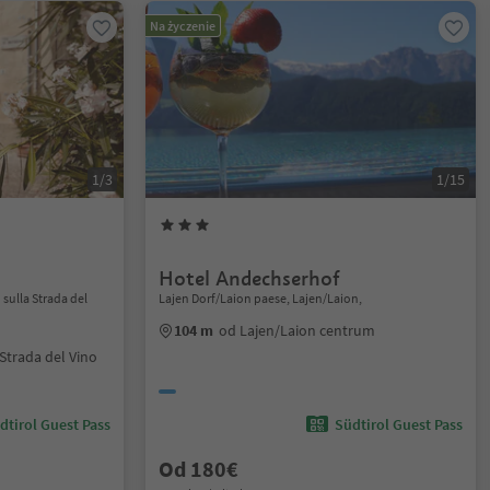
Na życzenie
1/3
1/15
Hotel Andechserhof
sulla Strada del
Lajen Dorf/Laion paese, Lajen/Laion,
104 m
od Lajen/Laion centrum
Strada del Vino
dtirol Guest Pass
Südtirol Guest Pass
Od 180€