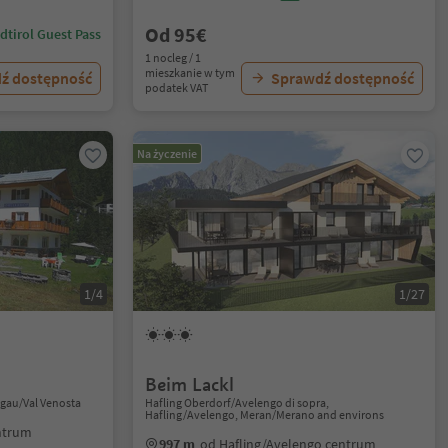
Od 95€
dtirol Guest Pass
1 nocleg / 1
mieszkanie w tym
ź dostępność
Sprawdź dostępność
podatek VAT
Na życzenie
1/4
1/27
Beim Lackl
chgau/Val Venosta
Hafling Oberdorf/Avelengo di sopra,
Hafling/Avelengo, Meran/Merano and environs
entrum
997 m
od Hafling/Avelengo centrum