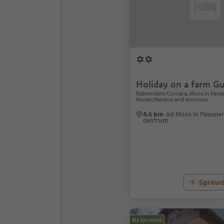
Holiday on a farm Gu
Rabenstein/Corvara, Moos in Passei
Meran/Merano and environs
4.6 km
od Moos in Passeier
centrum
Sprawd
Na życzenie