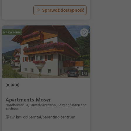
Sprawdź dostępność
Na życzenie
1/3
Apartments Moser
Nordheim/Villa, Sarntal/Sarentino, Bolzano/Bozen and
environs
1.7 km
od Sarntal/Sarentino centrum