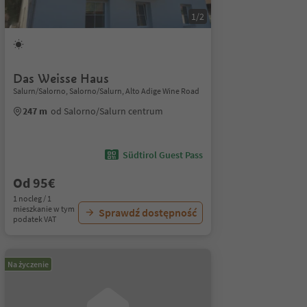
1/2
Das Weisse Haus
Salurn/Salorno, Salorno/Salurn, Alto Adige Wine Road
247 m
od Salorno/Salurn centrum
Südtirol Guest Pass
Od 95€
1 nocleg / 1
mieszkanie w tym
Sprawdź dostępność
podatek VAT
Na życzenie