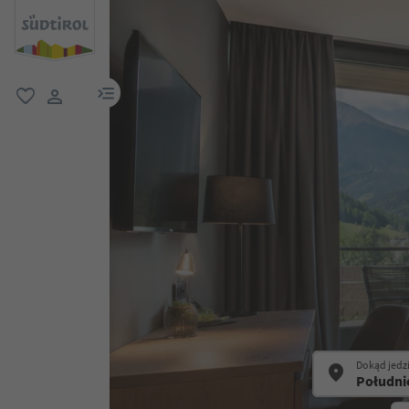
link menu
ulubione
link użytkownika
Dokąd jedz