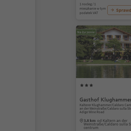
1 nocleg / 1
mieszkanie w tym
Sprawd
podatek VAT
Na życzenie
Gasthof Klughamme
Kalterer Klughammer/Caldaro Campi
an der Weinstraße/Caldaro sulla Str
Adige Wine Road
3.8 km
od Kaltern an der
Weinstraße/Caldaro sulla S
centrum