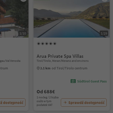
1/10
1/29
Arua Private Spa Villas
chgau/Val Venosta
Tirol/Tirolo, Meran/Merano and environs
entrum
2.1 km
od Tirol/Tirolo centrum
Südtirol Guest Pass
Od 688€
1 nocleg / 2 liczba
osób w tym
ź dostępność
Sprawdź dostępność
podatek VAT