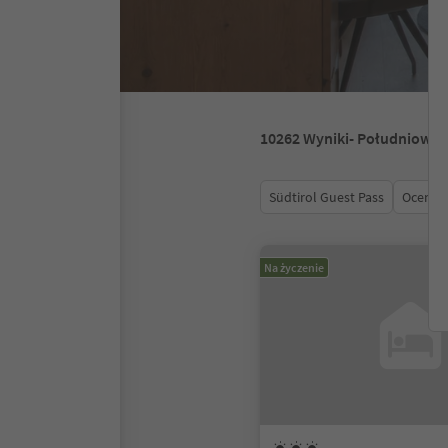
10262
Wyniki
- Południowy 
Südtirol Guest Pass
Ocena
Na życzenie