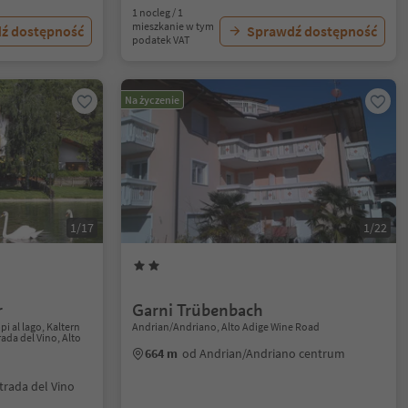
1 nocleg / 1
mieszkanie w tym
ź dostępność
Sprawdź dostępność
podatek VAT
Na życzenie
1/17
1/22
r
Garni Trübenbach
 al lago, Kaltern
Andrian/Andriano, Alto Adige Wine Road
ada del Vino, Alto
664 m
od Andrian/Andriano centrum
trada del Vino