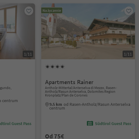
Na życzenie
1/11
1/11
Apartments Rainer
agundo,
Antholz-Mittertal/Anterselva di Mezzo, Rasen-
Antholz/Rasun Anterselva, Dolomites Region
Kronplatz/Plan de Corones
o centrum
9.5 km
od Rasen-Antholz/Rasun Anterselva
centrum
dtirol Guest Pass
Südtirol Guest Pass
Od 75€