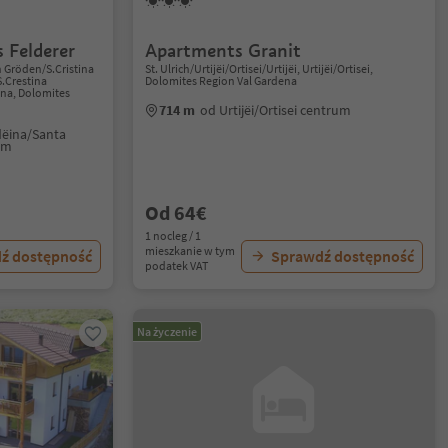
 Felderer
Apartments Granit
n Gröden/S.Cristina
St. Ulrich/Urtijëi/Ortisei/Urtijëi, Urtijëi/Ortisei,
S.Crestina
Dolomites Region Val Gardena
ana, Dolomites
714 m
od Urtijëi/Ortisei centrum
dëina/Santa
um
Od 64€
1 nocleg / 1
mieszkanie w tym
ź dostępność
Sprawdź dostępność
podatek VAT
Na życzenie