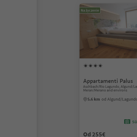
Na życzenie
Appartamenti Palus
Aschbach/Rio Lagundo, Algund/L
Meran/Merano and environs
5.6 km
od Algund/Lagund
Sü
Od 255€