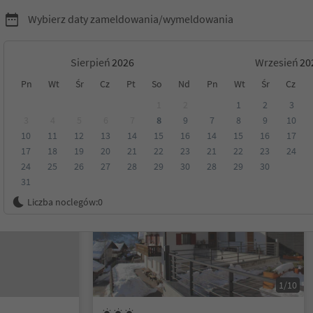
Wybierz daty zameldowania/wymeldowania
Sierpień
Wrzesień
Pn
Wt
Śr
Cz
Pt
So
Nd
Pn
Wt
Śr
Cz
Tyrol
1
2
1
2
3
3
4
5
6
7
8
9
7
8
9
10
10
11
12
13
14
15
16
14
15
16
17
Kategoria
Opcje wyżywienia
Ekologiczne zakwaterowanie
17
18
19
20
21
22
23
21
22
23
24
24
25
26
27
28
29
30
28
29
30
31
Na życzenie
Liczba noclegów:
0
1/10