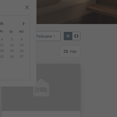
Pt
So
Nd
Polecane
Sortuj według:
4
5
6
11
12
13
18
19
20
Filtr
brak aktywnych filtrów
25
26
27
Na życzenie