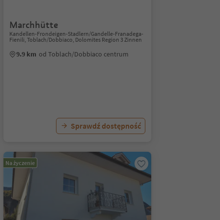
Marchhütte
Kandellen-Frondeigen-Stadlern/Gandelle-Franadega-
Fienili, Toblach/Dobbiaco, Dolomites Region 3 Zinnen
9.9 km
od Toblach/Dobbiaco centrum
Sprawdź dostępność
Na życzenie