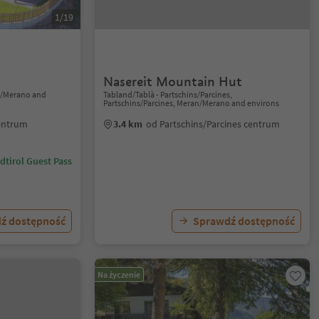
1/19
Nasereit Mountain Hut
n/Merano and
Tabland/Tablà - Partschins/Parcines,
Partschins/Parcines, Meran/Merano and environs
entrum
3.4 km
od Partschins/Parcines centrum
dtirol Guest Pass
ź dostępność
Sprawdź dostępność
Na życzenie