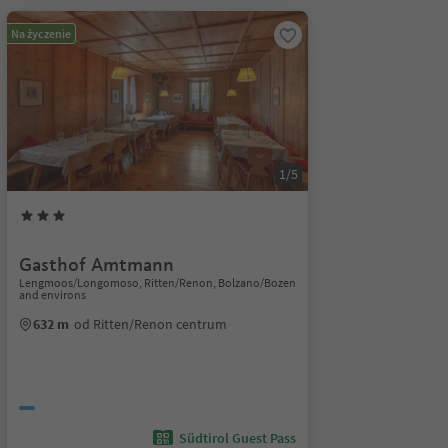
Na życzenie
1/5
Gasthof Amtmann
Lengmoos/Longomoso, Ritten/Renon, Bolzano/Bozen
and environs
632 m
od Ritten/Renon centrum
Südtirol Guest Pass