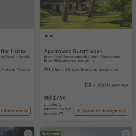
1/22
fler Hütte
Apartment Burgfrieden
er/Moso in Passiria,
Brixen Stadt/Bressanone città, Brixen/Bressanone,
Brixen/Bressanone and environs
/Moso in Passiria
1.1 km
od Brixen/Bressanone centrum
Südtirol Guest Pass
Od 175€
1 nocleg / 1
mieszkanie w tym
ź dostępność
Sprawdź dostępność
podatek VAT
Na życzenie