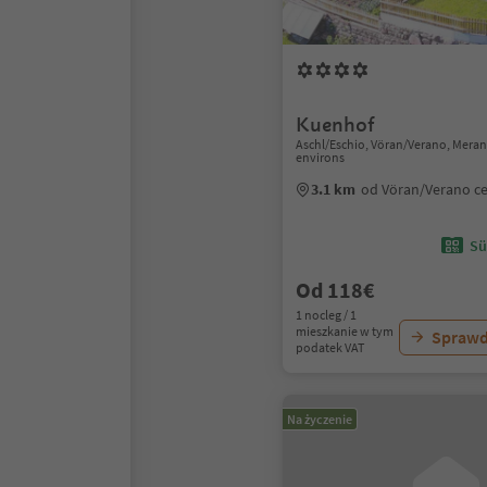
Kuenhof
Aschl/Eschio, Vöran/Verano, Mera
environs
3.1 km
od Vöran/Verano c
Sü
Od 118€
1 nocleg / 1
mieszkanie w tym
Sprawd
podatek VAT
Na życzenie