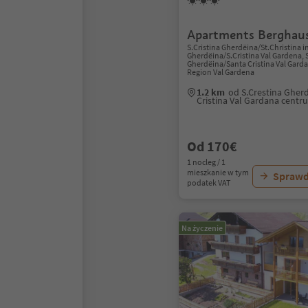
Apartments Berghaus
S.Cristina Gherdëina/St.Christina i
Gherdëina/S.Cristina Val Gardena, 
Gherdëina/Santa Cristina Val Gard
Region Val Gardena
1.2 km
od S.Crestina Gher
Cristina Val Gardana centr
Od 170€
1 nocleg / 1
mieszkanie w tym
Sprawd
podatek VAT
Na życzenie