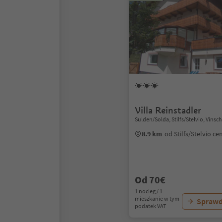
Villa Reinstadler
Sulden/Solda, Stilfs/Stelvio, Vins
8.9 km
od Stilfs/Stelvio c
Od 70€
1 nocleg / 1
mieszkanie w tym
Sprawd
podatek VAT