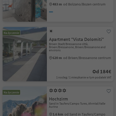
483 m
od Bolzano/Bozen centrum
Na życzenie
Apartment "Vista Dolomiti"
Brixen Stadt/Bressanone città,
Brixen/Bressanone, Brixen/Bressanone and
environs
620 m
od Brixen/Bressanone centrum
Od 184€
1 nocleg / 1 mieszkanie w tym podatek VAT
Na życzenie
Hochzirm
Sand in Taufers/Campo Tures, Ahrntal/Valle
Aurina
1.6 km
od Sand in Taufers/Campo