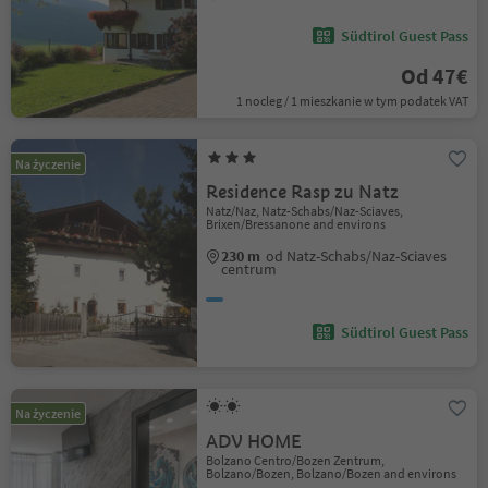
Südtirol Guest Pass
Od 47€
1 nocleg / 1 mieszkanie w tym podatek VAT
Na życzenie
Residence Rasp zu Natz
Natz/Naz, Natz-Schabs/Naz-Sciaves,
Brixen/Bressanone and environs
230 m
od Natz-Schabs/Naz-Sciaves
centrum
Südtirol Guest Pass
Na życzenie
ADV HOME
Bolzano Centro/Bozen Zentrum,
Bolzano/Bozen, Bolzano/Bozen and environs