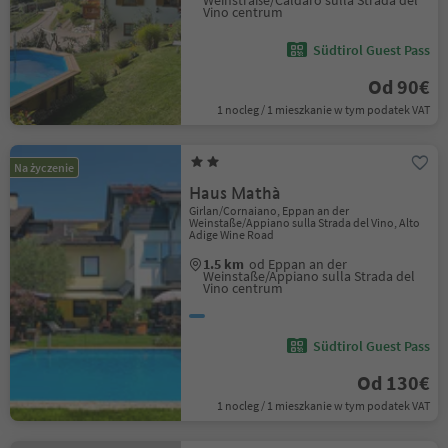
Weinstraße/Caldaro sulla Strada del
Vino centrum
Südtirol Guest Pass
Od 90€
1 nocleg / 1 mieszkanie w tym podatek VAT
Na życzenie
Haus Mathà
Girlan/Cornaiano, Eppan an der
Weinstaße/Appiano sulla Strada del Vino, Alto
Adige Wine Road
1.5 km
od Eppan an der
Weinstaße/Appiano sulla Strada del
Vino centrum
Südtirol Guest Pass
Od 130€
1 nocleg / 1 mieszkanie w tym podatek VAT