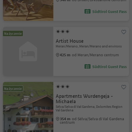
Südtirol Guest Pass
Na życzenie
Artist House
Meran/Merano, Meran/Merano and environs
425 m
od Meran/Merano centrum
Südtirol Guest Pass
Na życzenie
Apartments Wurdengeja -
Michaela
Sëlva/Selva di Val Gardena, Dolomites Region
Val Gardena
354 m
od Sëlva/Selva di Val Gardena
centrum