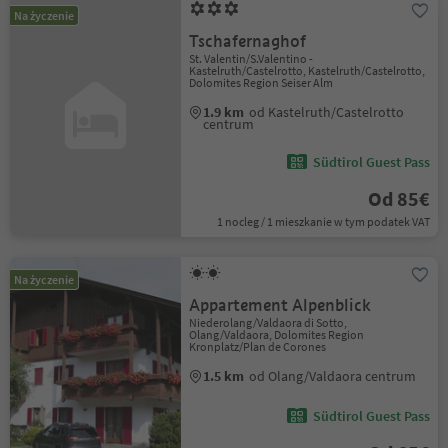
Na życzenie
Tschafernaghof
St. Valentin/S.Valentino -
Kastelruth/Castelrotto, Kastelruth/Castelrotto,
Dolomites Region Seiser Alm
1.9 km
od Kastelruth/Castelrotto
centrum
Südtirol Guest Pass
Od 85€
1 nocleg / 1 mieszkanie w tym podatek VAT
Na życzenie
Appartement Alpenblick
Niederolang/Valdaora di Sotto,
Olang/Valdaora, Dolomites Region
Kronplatz/Plan de Corones
1.5 km
od Olang/Valdaora centrum
Südtirol Guest Pass