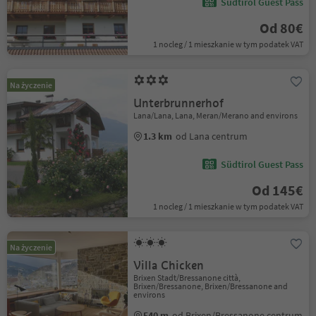
Südtirol Guest Pass
Od 80€
1 nocleg / 1 mieszkanie w tym podatek VAT
Na życzenie
Unterbrunnerhof
Lana/Lana, Lana, Meran/Merano and environs
1.3 km
od Lana centrum
Südtirol Guest Pass
Od 145€
1 nocleg / 1 mieszkanie w tym podatek VAT
Na życzenie
Villa Chicken
Brixen Stadt/Bressanone città,
Brixen/Bressanone, Brixen/Bressanone and
environs
540 m
od Brixen/Bressanone centrum