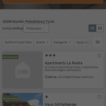
10254
Wyniki
- Południowy Tyrol
Polecane
Sortuj według:
Südtirol Guest Pass
Ocena
Kategoria
Opcje wyżywienia
brak ak
Na życzenie
Apartments La Rodra
St. Ulrich/Urtijëi/Ortisei/Urtijëi, Urtijëi/Ortisei,
Dolomites Region Val Gardena
641 m
od Urtijëi/Ortisei centrum
Na życzenie
Haus Mittelberger