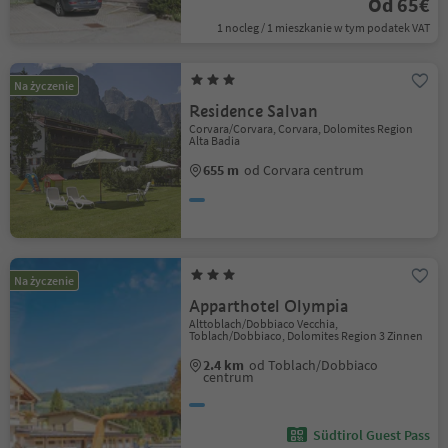
Od 65€
1 nocleg / 1 mieszkanie w tym podatek VAT
Na życzenie
Residence Salvan
Corvara/Corvara, Corvara, Dolomites Region
Alta Badia
655 m
od Corvara centrum
Na życzenie
Apparthotel Olympia
Alttoblach/Dobbiaco Vecchia,
Toblach/Dobbiaco, Dolomites Region 3 Zinnen
2.4 km
od Toblach/Dobbiaco
centrum
Südtirol Guest Pass