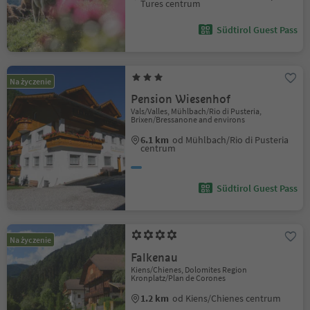
Tures centrum
Südtirol Guest Pass
Na życzenie
Pension Wiesenhof
Vals/Valles, Mühlbach/Rio di Pusteria,
Brixen/Bressanone and environs
6.1 km
od Mühlbach/Rio di Pusteria
centrum
Südtirol Guest Pass
Na życzenie
Falkenau
Kiens/Chienes, Dolomites Region
Kronplatz/Plan de Corones
1.2 km
od Kiens/Chienes centrum