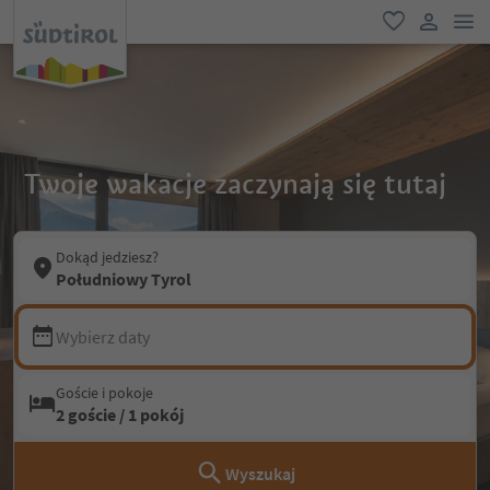
lin
ulubione
link uży
Twoje wakacje zaczynają się tutaj
Dokąd jedziesz?
Południowy Tyrol
Wybierz daty
Goście i pokoje
2 goście / 1 pokój
Wyszukaj