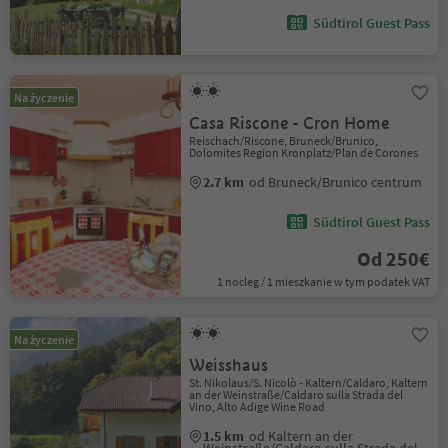
Südtirol Guest Pass
Na życzenie
Casa Riscone - Cron Home
Reischach/Riscone, Bruneck/Brunico,
Dolomites Region Kronplatz/Plan de Corones
2.7 km
od Bruneck/Brunico centrum
Südtirol Guest Pass
Od 250€
1 nocleg / 1 mieszkanie w tym podatek VAT
Na życzenie
Weisshaus
St. Nikolaus/S. Nicolò - Kaltern/Caldaro, Kaltern
an der Weinstraße/Caldaro sulla Strada del
Vino, Alto Adige Wine Road
1.5 km
od Kaltern an der