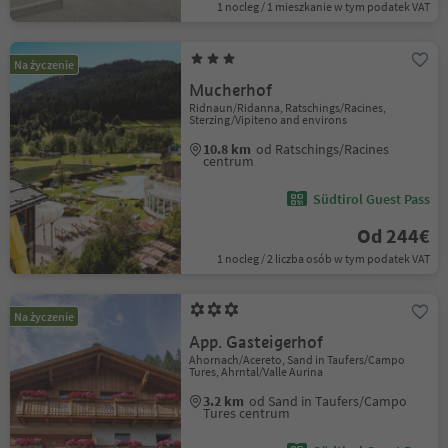
1 nocleg / 1 mieszkanie w tym podatek VAT
Na życzenie
Mucherhof
Ridnaun/Ridanna, Ratschings/Racines,
Sterzing/Vipiteno and environs
10.8 km
od Ratschings/Racines
centrum
Südtirol Guest Pass
Od 244€
1 nocleg / 2 liczba osób w tym podatek VAT
Na życzenie
App. Gasteigerhof
Ahornach/Acereto, Sand in Taufers/Campo
Tures, Ahrntal/Valle Aurina
3.2 km
od Sand in Taufers/Campo
Tures centrum