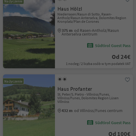
Na życzenie
Haus Hölzl
Niederrasen/Rasun di Sotto, Rasen-
Antholz/Rasun Anterselva, Dolomites Region
Kronplatz/Plan de Corones
375 m
od Rasen-Antholz/Rasun
Anterselva centrum
Südtirol Guest Pass
Od 24€
1 nocleg / 2 liczba osób w tym podatek VAT
Na życzenie
Haus Profanter
St. Peter/S. Pietro - Villnöss/Funes,
Villnöss/Funes, Dolomites Region Lüsen
Villnöss
432 m
od Villnöss/Funes centrum
Südtirol Guest Pass
Od 100€