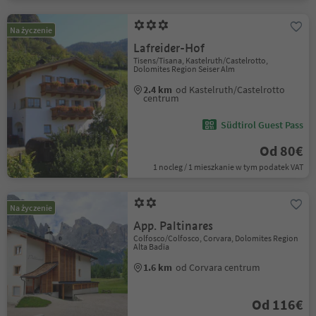
Na życzenie
Lafreider-Hof
Tisens/Tisana, Kastelruth/Castelrotto,
Dolomites Region Seiser Alm
2.4 km
od Kastelruth/Castelrotto
centrum
Südtirol Guest Pass
Od 80€
1 nocleg / 1 mieszkanie w tym podatek VAT
Na życzenie
App. Paltinares
Colfosco/Colfosco, Corvara, Dolomites Region
Alta Badia
1.6 km
od Corvara centrum
Od 116€