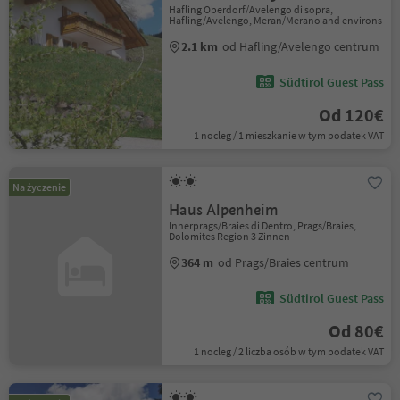
Hafling Oberdorf/Avelengo di sopra,
Hafling/Avelengo, Meran/Merano and environs
2.1 km
od Hafling/Avelengo centrum
Südtirol Guest Pass
Od 120€
1 nocleg / 1 mieszkanie w tym podatek VAT
Na życzenie
Haus Alpenheim
Innerprags/Braies di Dentro, Prags/Braies,
Dolomites Region 3 Zinnen
364 m
od Prags/Braies centrum
Südtirol Guest Pass
Od 80€
1 nocleg / 2 liczba osób w tym podatek VAT