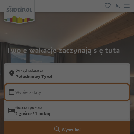
lin
ulubione
link uży
Twoje wakacje zaczynają się tutaj
Dokąd jedziesz?
Południowy Tyrol
Wybierz daty
Goście i pokoje
2 goście / 1 pokój
Wyszukaj