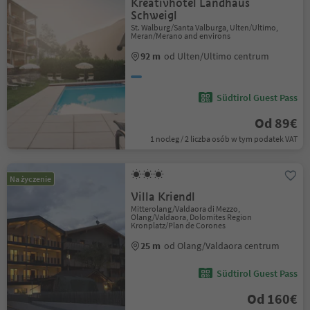
Kreativhotel Landhaus
Schweigl
St. Walburg/Santa Valburga, Ulten/Ultimo,
Meran/Merano and environs
92 m
od Ulten/Ultimo centrum
Südtirol Guest Pass
Od 89€
1 nocleg / 2 liczba osób w tym podatek VAT
Na życzenie
Villa Kriendl
Mitterolang/Valdaora di Mezzo,
Olang/Valdaora, Dolomites Region
Kronplatz/Plan de Corones
25 m
od Olang/Valdaora centrum
Südtirol Guest Pass
Od 160€