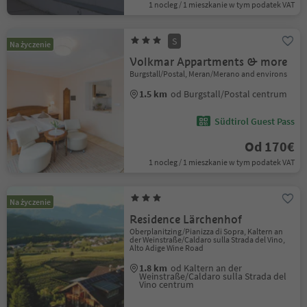
1 nocleg / 1 mieszkanie w tym podatek VAT
S
Na życzenie
Volkmar Appartments & more
Burgstall/Postal, Meran/Merano and environs
1.5 km
od Burgstall/Postal centrum
Südtirol Guest Pass
Od 170€
1 nocleg / 1 mieszkanie w tym podatek VAT
Na życzenie
Residence Lärchenhof
Oberplanitzing/Pianizza di Sopra, Kaltern an
der Weinstraße/Caldaro sulla Strada del Vino,
Alto Adige Wine Road
1.8 km
od Kaltern an der
Weinstraße/Caldaro sulla Strada del
Vino centrum