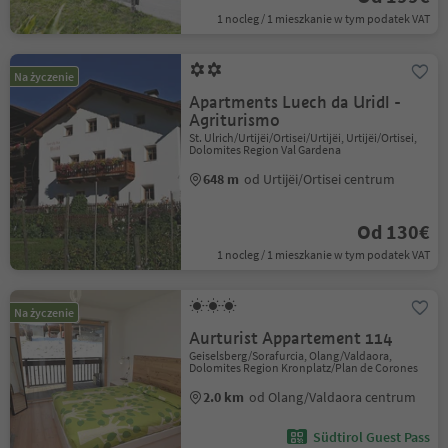
1 nocleg / 1 mieszkanie w tym podatek VAT
Na życzenie
Apartments Luech da Uridl -
Agriturismo
St. Ulrich/Urtijëi/Ortisei/Urtijëi, Urtijëi/Ortisei,
Dolomites Region Val Gardena
648 m
od Urtijëi/Ortisei centrum
Od 130€
1 nocleg / 1 mieszkanie w tym podatek VAT
Na życzenie
Aurturist Appartement 114
Geiselsberg/Sorafurcia, Olang/Valdaora,
Dolomites Region Kronplatz/Plan de Corones
2.0 km
od Olang/Valdaora centrum
Südtirol Guest Pass