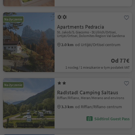
Na życzenie
Apartments Pedracia
St. Jakob/S. Giacomo - St.Ulrich/Ortisei,
Urtijëi/Ortisei, Dolomites Region Val Gardena
2.0 km
od Urtijëi/Ortisei centrum
Od 77€
1 nocleg / 1 mieszkanie w tym podatek VAT
Na życzenie
Radlstadl Camping Saltaus
Riffian/Rifiano, Meran/Merano and environs
3.3 km
od Riffian/Rifiano centrum
Südtirol Guest Pass