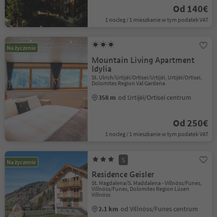
Od 140€
1 nocleg / 1 mieszkanie w tym podatek VAT
Na życzenie
Mountain Living Apartment
Idylia
St. Ulrich/Urtijëi/Ortisei/Urtijëi, Urtijëi/Ortisei,
Dolomites Region Val Gardena
358 m
od Urtijëi/Ortisei centrum
Od 250€
1 nocleg / 1 mieszkanie w tym podatek VAT
S
Na życzenie
Residence Geisler
St. Magdalena/S. Maddalena - Villnöss/Funes,
Villnöss/Funes, Dolomites Region Lüsen
Villnöss
2.1 km
od Villnöss/Funes centrum