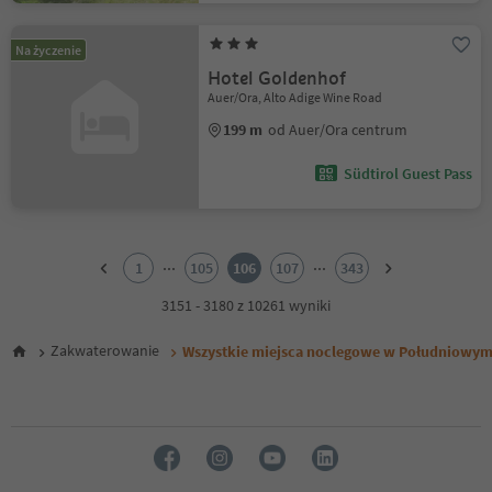
Na życzenie
Hotel Goldenhof
Auer/Ora, Alto Adige Wine Road
199 m
od Auer/Ora centrum
Südtirol Guest Pass
1
2
...
...
1
105
106
107
343
3
4
3151 - 3180 z 10261 wyniki
5
6
Zakwaterowanie
Wszystkie miejsca noclegowe w Południowym
7
8
9
10
11
12