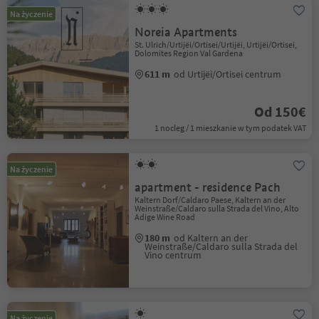
Na życzenie
Noreia Apartments
St. Ulrich/Urtijëi/Ortisei/Urtijëi, Urtijëi/Ortisei,
Dolomites Region Val Gardena
611 m
od Urtijëi/Ortisei centrum
Od 150€
1 nocleg / 1 mieszkanie w tym podatek VAT
Na życzenie
apartment - residence Pach
Kaltern Dorf/Caldaro Paese, Kaltern an der
Weinstraße/Caldaro sulla Strada del Vino, Alto
Adige Wine Road
180 m
od Kaltern an der
Weinstraße/Caldaro sulla Strada del
Vino centrum
Na życzenie