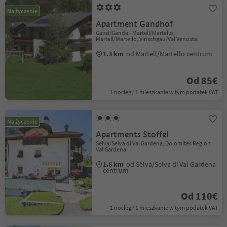
Na życzenie
Apartment Gandhof
Gand/Ganda - Martell/Martello,
Martell/Martello, Vinschgau/Val Venosta
1.3 km
od Martell/Martello centrum
Od 85€
1 nocleg / 1 mieszkanie w tym podatek VAT
Na życzenie
Apartments Stoffel
Sëlva/Selva di Val Gardena, Dolomites Region
Val Gardena
1.6 km
od Sëlva/Selva di Val Gardena
centrum
Od 110€
1 nocleg / 1 mieszkanie w tym podatek VAT