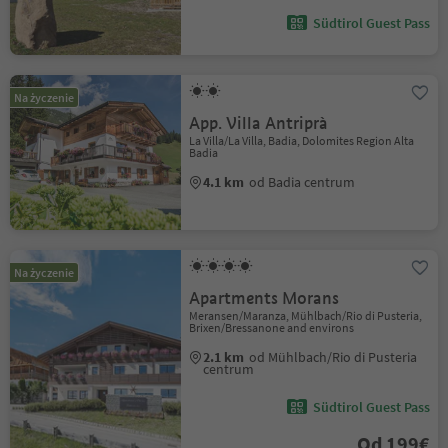
Südtirol Guest Pass
Na życzenie
App. Villa Antriprà
La Villa/La Villa, Badia, Dolomites Region Alta
Badia
4.1 km
od Badia centrum
Na życzenie
Apartments Morans
Meransen/Maranza, Mühlbach/Rio di Pusteria,
Brixen/Bressanone and environs
2.1 km
od Mühlbach/Rio di Pusteria
centrum
Südtirol Guest Pass
Od 199€