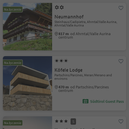
Na życzenie
Neumannhof
Steinhaus/Cadipietra, Ahrntal/Valle Aurina,
Ahrntal/Valle Aurina
817 m
od Ahrntal/Valle Aurina
centrum
Na życzenie
Köfele Lodge
Partschins/Parcines, Meran/Merano and
environs
470 m
od Partschins/Parcines
centrum
Südtirol Guest Pass
S
Na życzenie