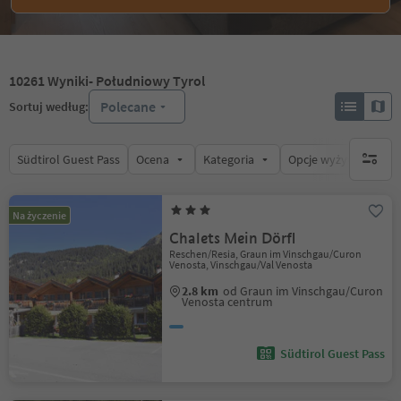
10261
Wyniki
- Południowy Tyrol
Polecane
Sortuj według:
Südtirol Guest Pass
Ocena
Kategoria
Opcje wyżywienia
brak ak
Na życzenie
Chalets Mein Dörfl
Reschen/Resia, Graun im Vinschgau/Curon
Venosta, Vinschgau/Val Venosta
2.8 km
od Graun im Vinschgau/Curon
Venosta centrum
Südtirol Guest Pass