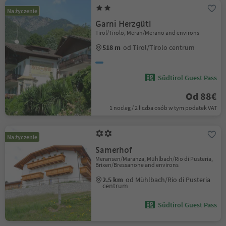
Na życzenie
Garni Herzgütl
Tirol/Tirolo, Meran/Merano and environs
518 m
od Tirol/Tirolo centrum
Südtirol Guest Pass
Od 88€
1 nocleg / 2 liczba osób w tym podatek VAT
Na życzenie
Samerhof
Meransen/Maranza, Mühlbach/Rio di Pusteria,
Brixen/Bressanone and environs
2.5 km
od Mühlbach/Rio di Pusteria
centrum
Südtirol Guest Pass