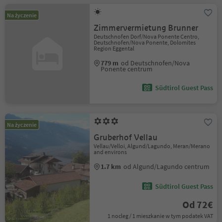
Na życzenie
Zimmervermietung Brunner
Deutschnofen Dorf/Nova Ponente Centro,
Deutschnofen/Nova Ponente, Dolomites
Region Eggental
779 m
od Deutschnofen/Nova
Ponente centrum
Südtirol Guest Pass
Na życzenie
Gruberhof Vellau
Vellau/Velloi, Algund/Lagundo, Meran/Merano
and environs
1.7 km
od Algund/Lagundo centrum
Südtirol Guest Pass
Od 72€
1 nocleg / 1 mieszkanie w tym podatek VAT