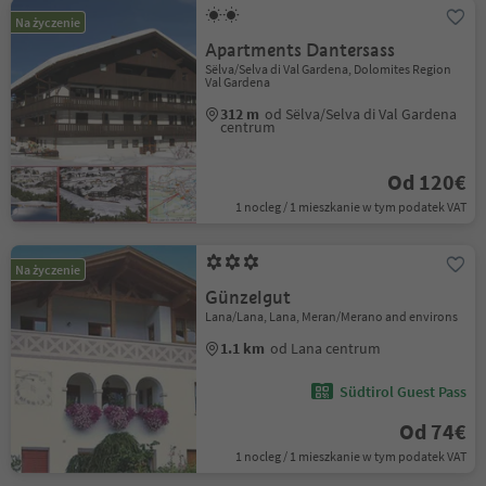
Na życzenie
Apartments Dantersass
Sëlva/Selva di Val Gardena, Dolomites Region
Val Gardena
312 m
od Sëlva/Selva di Val Gardena
centrum
Od 120€
1 nocleg / 1 mieszkanie w tym podatek VAT
Na życzenie
Günzelgut
Lana/Lana, Lana, Meran/Merano and environs
1.1 km
od Lana centrum
Südtirol Guest Pass
Od 74€
1 nocleg / 1 mieszkanie w tym podatek VAT