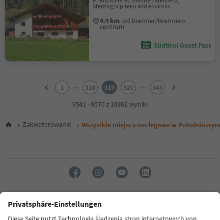
Pflersch/Fleres, Brenner/Brennero,
Sterzing/Vipiteno and environs
4.9 km
od Brenner/Brennero
centrum
Südtirol Guest Pass
1
2
...
...
1
318
319
320
343
3
4
9541 - 9570 z 10262 wyniki
5
6
Zakwaterowanie
Wszystkie miejsca noclegowe w Południowym
7
8
9
10
11
12
13
14
Język: Polski
15