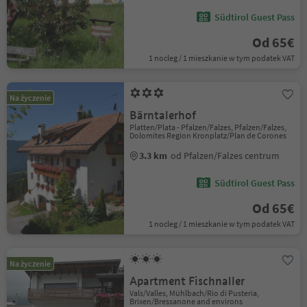
Südtirol Guest Pass
Od 65€
1 nocleg / 1 mieszkanie w tym podatek VAT
Na życzenie
Bärntalerhof
Platten/Plata - Pfalzen/Falzes, Pfalzen/Falzes,
Dolomites Region Kronplatz/Plan de Corones
3.3 km
od Pfalzen/Falzes centrum
Südtirol Guest Pass
Od 65€
1 nocleg / 1 mieszkanie w tym podatek VAT
Na życzenie
Apartment Fischnaller
Vals/Valles, Mühlbach/Rio di Pusteria,
Brixen/Bressanone and environs