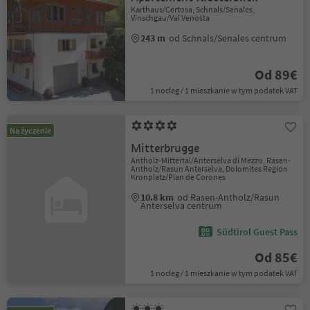
Karthaus/Certosa, Schnals/Senales,
Vinschgau/Val Venosta
243 m
od Schnals/Senales centrum
Od 89€
1 nocleg / 1 mieszkanie w tym podatek VAT
Na życzenie
Mitterbrugge
Antholz-Mittertal/Anterselva di Mezzo, Rasen-
Antholz/Rasun Anterselva, Dolomites Region
Kronplatz/Plan de Corones
10.8 km
od Rasen-Antholz/Rasun
Anterselva centrum
Südtirol Guest Pass
Od 85€
1 nocleg / 1 mieszkanie w tym podatek VAT