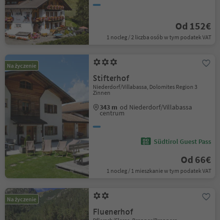
Od 152€
1 nocleg / 2 liczba osób w tym podatek VAT
Na życzenie
Stifterhof
Niederdorf/Villabassa, Dolomites Region 3
Zinnen
343 m
od Niederdorf/Villabassa
centrum
Südtirol Guest Pass
Od 66€
1 nocleg / 1 mieszkanie w tym podatek VAT
Na życzenie
Fluenerhof