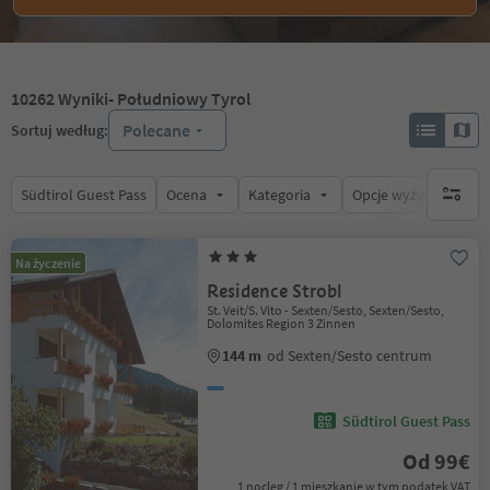
10262
Wyniki
- Południowy Tyrol
Polecane
Sortuj według:
Südtirol Guest Pass
Ocena
Kategoria
Opcje wyżywienia
brak ak
Na życzenie
Residence Strobl
St. Veit/S. Vito - Sexten/Sesto, Sexten/Sesto,
Dolomites Region 3 Zinnen
144 m
od Sexten/Sesto centrum
Südtirol Guest Pass
Od 99€
1 nocleg / 1 mieszkanie w tym podatek VAT