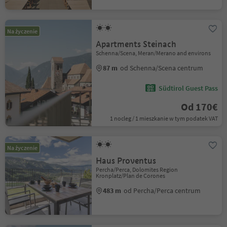
Na życzenie
Apartments Steinach
Schenna/Scena, Meran/Merano and environs
87 m
od Schenna/Scena centrum
Südtirol Guest Pass
Od 170€
1 nocleg / 1 mieszkanie w tym podatek VAT
Na życzenie
Haus Proventus
Percha/Perca, Dolomites Region
Kronplatz/Plan de Corones
483 m
od Percha/Perca centrum