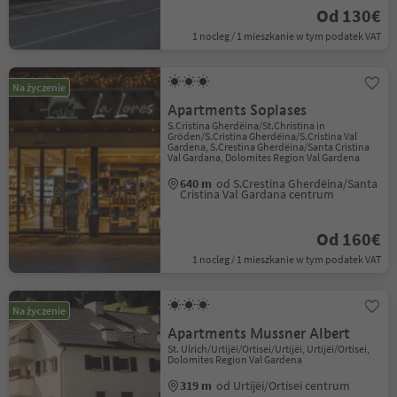
Od 130€
1 nocleg / 1 mieszkanie w tym podatek VAT
Na życzenie
Apartments Soplases
S.Cristina Gherdëina/St.Christina in
Gröden/S.Cristina Gherdëina/S.Cristina Val
Gardena, S.Crestina Gherdëina/Santa Cristina
Val Gardana, Dolomites Region Val Gardena
640 m
od S.Crestina Gherdëina/Santa
Cristina Val Gardana centrum
Od 160€
1 nocleg / 1 mieszkanie w tym podatek VAT
Na życzenie
Apartments Mussner Albert
St. Ulrich/Urtijëi/Ortisei/Urtijëi, Urtijëi/Ortisei,
Dolomites Region Val Gardena
319 m
od Urtijëi/Ortisei centrum