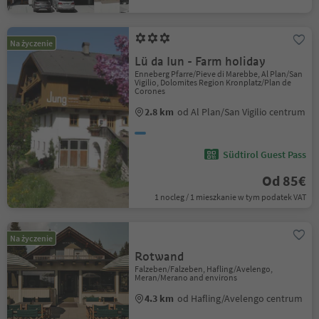
Na życzenie
Lü da Iun - Farm holiday
Enneberg Pfarre/Pieve di Marebbe, Al Plan/San
Vigilio, Dolomites Region Kronplatz/Plan de
Corones
2.8 km
od Al Plan/San Vigilio centrum
Südtirol Guest Pass
Od 85€
1 nocleg / 1 mieszkanie w tym podatek VAT
Na życzenie
Rotwand
Falzeben/Falzeben, Hafling/Avelengo,
Meran/Merano and environs
4.3 km
od Hafling/Avelengo centrum