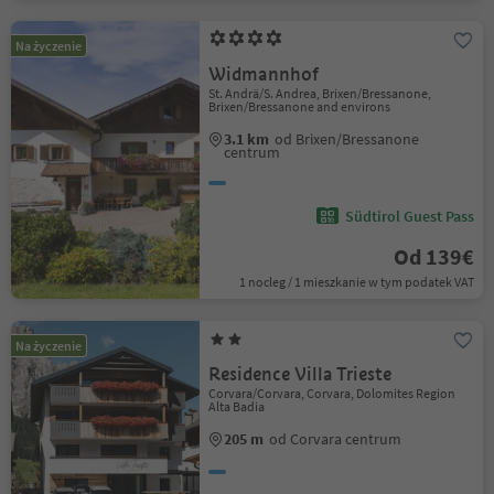
Na życzenie
Widmannhof
St. Andrä/S. Andrea, Brixen/Bressanone,
Brixen/Bressanone and environs
3.1 km
od Brixen/Bressanone
centrum
Südtirol Guest Pass
Od 139€
1 nocleg / 1 mieszkanie w tym podatek VAT
Na życzenie
Residence Villa Trieste
Corvara/Corvara, Corvara, Dolomites Region
Alta Badia
205 m
od Corvara centrum