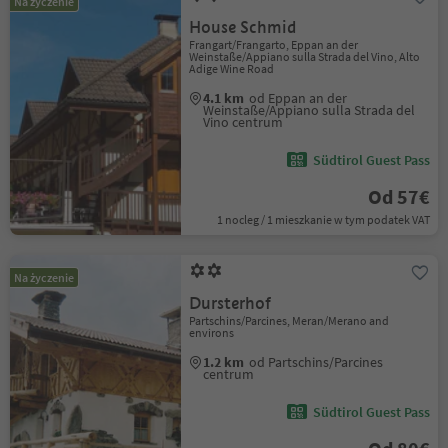
Na życzenie
House Schmid
Frangart/Frangarto, Eppan an der
Weinstaße/Appiano sulla Strada del Vino, Alto
Adige Wine Road
4.1 km
od Eppan an der
Weinstaße/Appiano sulla Strada del
Vino centrum
Südtirol Guest Pass
Od 57€
1 nocleg / 1 mieszkanie w tym podatek VAT
Na życzenie
Dursterhof
Partschins/Parcines, Meran/Merano and
environs
1.2 km
od Partschins/Parcines
centrum
Südtirol Guest Pass