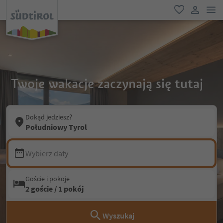
lin
ulubione
link uży
Twoje wakacje zaczynają się tutaj
Dokąd jedziesz?
Południowy Tyrol
Wybierz daty
Goście i pokoje
2 goście / 1 pokój
Wyszukaj