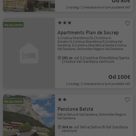
Od 80€
1 nocleg / 1 mieszkanie w tym podatek VAT
Na życzenie
Apartments Plan de Socrep
S.Cristina Gherdëina/St.Christina in
Gröden/S.Cristina Gherdëina/S.Cristina Val
Gardena, S.Crestina Gherdëina/Santa Cristina
Val Gardana, Dolomites Region Val Gardena
285 m
od S.Crestina Gherdëina/Santa
Cristina Val Gardana centrum
Od 100€
1 nocleg / 1 mieszkanie w tym podatek VAT
Na życzenie
Pensione Belsté
Sëlva/Selva di Val Gardena, Dolomites Region
Val Gardena
364 m
od Sëlva/Selva di Val Gardena
centrum