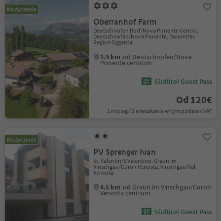
Na życzenie
Oberranhof Farm
Deutschnofen Dorf/Nova Ponente Centro,
Deutschnofen/Nova Ponente, Dolomites
Region Eggental
1.9 km
od Deutschnofen/Nova
Ponente centrum
Südtirol Guest Pass
Od 120€
1 nocleg / 1 mieszkanie w tym podatek VAT
Na życzenie
PV Sprenger Ivan
St. Valentin/S.Valentino, Graun im
Vinschgau/Curon Venosta, Vinschgau/Val
Venosta
4.5 km
od Graun im Vinschgau/Curon
Venosta centrum
Südtirol Guest Pass