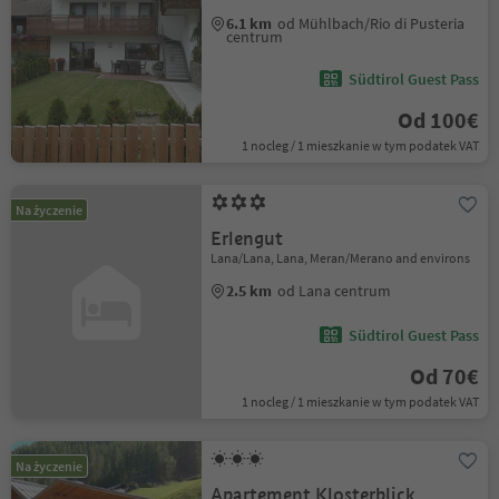
6.1 km
od Mühlbach/Rio di Pusteria
centrum
Südtirol Guest Pass
Od 100€
1 nocleg / 1 mieszkanie w tym podatek VAT
Na życzenie
Erlengut
Lana/Lana, Lana, Meran/Merano and environs
2.5 km
od Lana centrum
Südtirol Guest Pass
Od 70€
1 nocleg / 1 mieszkanie w tym podatek VAT
Na życzenie
Apartement Klosterblick