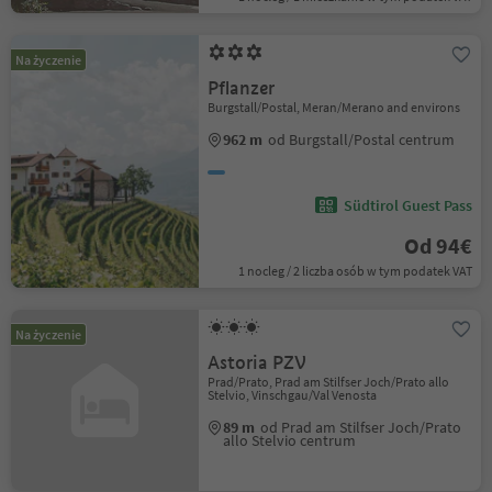
Na życzenie
Pflanzer
Burgstall/Postal, Meran/Merano and environs
962 m
od Burgstall/Postal centrum
Südtirol Guest Pass
Od 94€
1 nocleg / 2 liczba osób w tym podatek VAT
Na życzenie
Astoria PZV
Prad/Prato, Prad am Stilfser Joch/Prato allo
Stelvio, Vinschgau/Val Venosta
89 m
od Prad am Stilfser Joch/Prato
allo Stelvio centrum