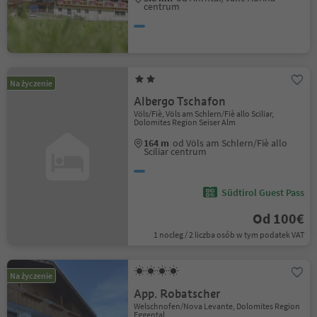
centrum
Na życzenie
Albergo Tschafon
Völs/Fiè, Völs am Schlern/Fiè allo Sciliar,
Dolomites Region Seiser Alm
164 m
od Völs am Schlern/Fiè allo
Sciliar centrum
Südtirol Guest Pass
Od 100€
1 nocleg / 2 liczba osób w tym podatek VAT
Na życzenie
App. Robatscher
Welschnofen/Nova Levante, Dolomites Region
Eggental