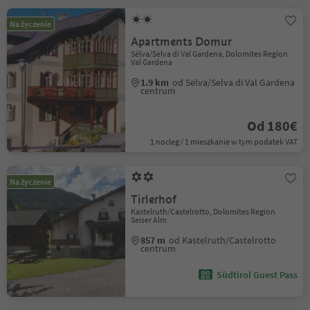
Na życzenie
Apartments Domur
Sëlva/Selva di Val Gardena, Dolomites Region
Val Gardena
1.9 km
od Sëlva/Selva di Val Gardena
centrum
Od 180€
1 nocleg / 1 mieszkanie w tym podatek VAT
Na życzenie
Tirlerhof
Kastelruth/Castelrotto, Dolomites Region
Seiser Alm
857 m
od Kastelruth/Castelrotto
centrum
Südtirol Guest Pass