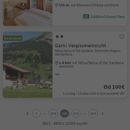
556 m
od Klausen/Chiusa centrum
Südtirol Guest Pass
Na życzenie
Garni Vergissmeinnicht
Sëlva/Selva di Val Gardena, Dolomites Region
Val Gardena
1.4 km
od Sëlva/Selva di Val Gardena
centrum
Od 100€
1 nocleg / 2 liczba osób w tym podatek VAT
1
2
...
...
1
294
295
296
343
3
4
8821 - 8850 z 10263 wyniki
5