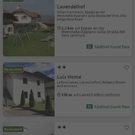
Lavendelhof
Girlan/Cornaiano, Eppan an der
Weinstaße/Appiano sulla Strada del Vino, Alto
Adige Wine Road
2.2 km
od Eppan an der
Weinstaße/Appiano sulla Strada del
Vino centrum
Südtirol Guest Pass
Na życzenie
Luis Home
Leifers/Laives, Laives/Leifers, Bolzano/Bozen
and environs
330 m
od Laives/Leifers centrum
Südtirol Guest Pass
Na życzenie