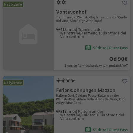
Na życzenie
Vontavonhof
Tramin an der Weinstraße/Termeno sulla Strada
del Vino, Alto Adige Wine Road
418 m
od Tramin an der
Weinstraße/Termeno sulla Strada del
Vino centrum
Südtirol Guest Pass
Od 90€
1 nocleg / 1 mieszkanie w tym podatek VAT
Na życzenie
Ferienwohnungen Mazzon
Kaltern Dorf/Caldaro Paese, Kaltern an der
Weinstraße/Caldaro sulla Strada del Vino, Alto
Adige Wine Road
517 m
od Kaltern an der
Weinstraße/Caldaro sulla Strada del
Vino centrum
Südtirol Guest Pass