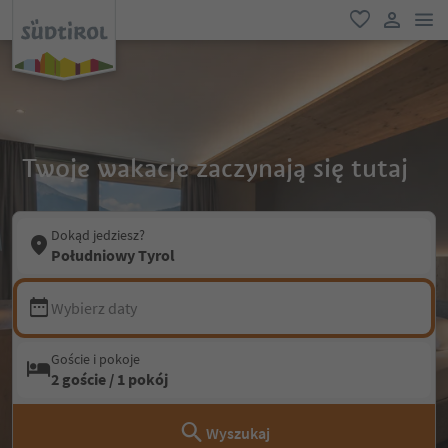
lin
ulubione
link uży
Twoje wakacje zaczynają się tutaj
Dokąd jedziesz?
Południowy Tyrol
Wybierz daty
Goście i pokoje
2 goście / 1 pokój
Wyszukaj