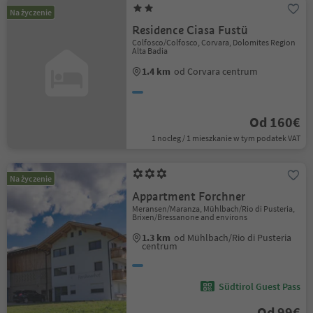
Na życzenie
Residence Ciasa Fustü
Colfosco/Colfosco, Corvara, Dolomites Region
Alta Badia
1.4 km
od Corvara centrum
Od 160€
1 nocleg / 1 mieszkanie w tym podatek VAT
Na życzenie
Appartment Forchner
Meransen/Maranza, Mühlbach/Rio di Pusteria,
Brixen/Bressanone and environs
1.3 km
od Mühlbach/Rio di Pusteria
centrum
Südtirol Guest Pass
Od 99€