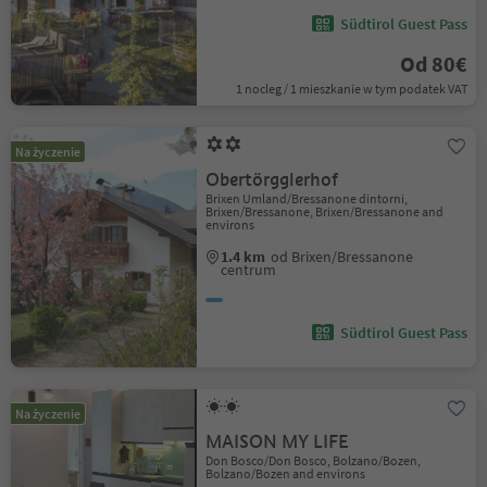
Südtirol Guest Pass
Od 80€
1 nocleg / 1 mieszkanie w tym podatek VAT
Na życzenie
Obertörgglerhof
Brixen Umland/Bressanone dintorni,
Brixen/Bressanone, Brixen/Bressanone and
environs
1.4 km
od Brixen/Bressanone
centrum
Südtirol Guest Pass
Na życzenie
MAISON MY LIFE
Don Bosco/Don Bosco, Bolzano/Bozen,
Bolzano/Bozen and environs