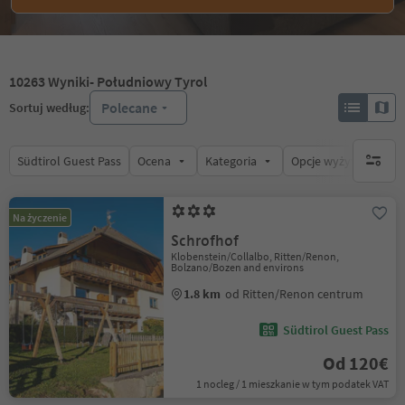
10263
Wyniki
- Południowy Tyrol
Polecane
Sortuj według:
Südtirol Guest Pass
Ocena
Kategoria
Opcje wyżywienia
brak ak
Na życzenie
Schrofhof
Klobenstein/Collalbo, Ritten/Renon,
Bolzano/Bozen and environs
1.8 km
od Ritten/Renon centrum
Südtirol Guest Pass
Od 120€
1 nocleg / 1 mieszkanie w tym podatek VAT