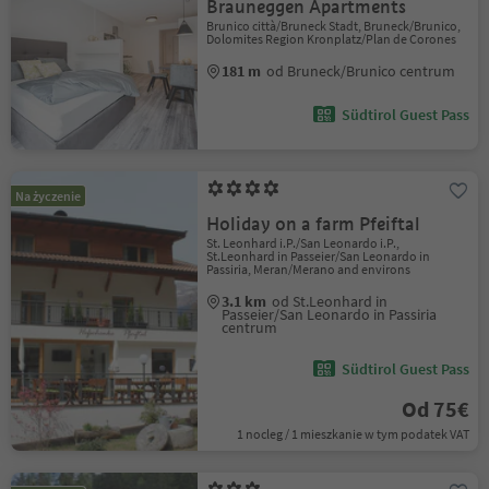
Brauneggen Apartments
Brunico città/Bruneck Stadt, Bruneck/Brunico,
Dolomites Region Kronplatz/Plan de Corones
181 m
od Bruneck/Brunico centrum
Südtirol Guest Pass
Na życzenie
Holiday on a farm Pfeiftal
St. Leonhard i.P./San Leonardo i.P.,
St.Leonhard in Passeier/San Leonardo in
Passiria, Meran/Merano and environs
3.1 km
od St.Leonhard in
Passeier/San Leonardo in Passiria
centrum
Südtirol Guest Pass
Od 75€
1 nocleg / 1 mieszkanie w tym podatek VAT