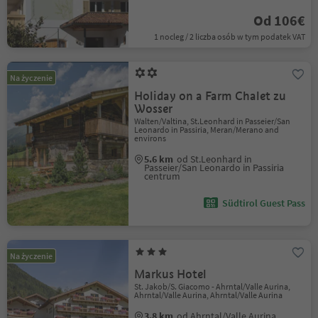
Od 106€
1 nocleg / 2 liczba osób w tym podatek VAT
Na życzenie
Holiday on a Farm Chalet zu
Wosser
Walten/Valtina, St.Leonhard in Passeier/San
Leonardo in Passiria, Meran/Merano and
environs
5.6 km
od St.Leonhard in
Passeier/San Leonardo in Passiria
centrum
Südtirol Guest Pass
Na życzenie
Markus Hotel
St. Jakob/S. Giacomo - Ahrntal/Valle Aurina,
Ahrntal/Valle Aurina, Ahrntal/Valle Aurina
3.8 km
od Ahrntal/Valle Aurina