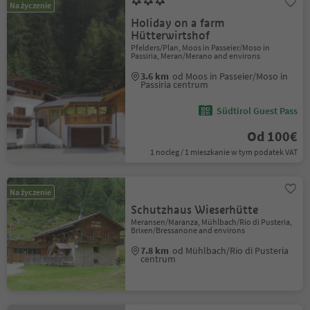
Na życzenie
Holiday on a farm
Hütterwirtshof
Pfelders/Plan, Moos in Passeier/Moso in
Passiria, Meran/Merano and environs
3.6 km
od Moos in Passeier/Moso in
Passiria centrum
Südtirol Guest Pass
Od 100€
1 nocleg / 1 mieszkanie w tym podatek VAT
Na życzenie
Schutzhaus Wieserhütte
Meransen/Maranza, Mühlbach/Rio di Pusteria,
Brixen/Bressanone and environs
7.8 km
od Mühlbach/Rio di Pusteria
centrum