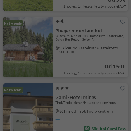
1 nocleg / 1 mieszkanie w tym podatek VAT
Na życzenie
Plieger mountain hut
Seiseralm/Alpe di Siusi, Kastelruth/Castelrotto,
Dolomites Region Seiser Alm
9.7 km
od Kastelruth/Castelrotto
centrum
Od 150€
1 nocleg / 1 mieszkanie w tym podatek VAT
Na życzenie
Garni-Hotel mir.es
Tirol/Tirolo, Meran/Merano and environs
801 m
od Tirol/Tirolo centrum
Südtirol Guest Pass