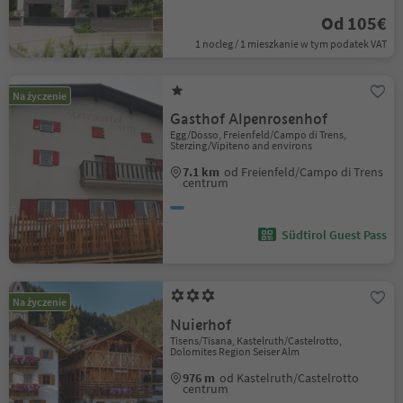
Od 105€
1 nocleg / 1 mieszkanie w tym podatek VAT
Na życzenie
Gasthof Alpenrosenhof
Egg/Dosso, Freienfeld/Campo di Trens,
Sterzing/Vipiteno and environs
7.1 km
od Freienfeld/Campo di Trens
centrum
Südtirol Guest Pass
Na życzenie
Nuierhof
Tisens/Tisana, Kastelruth/Castelrotto,
Dolomites Region Seiser Alm
976 m
od Kastelruth/Castelrotto
centrum