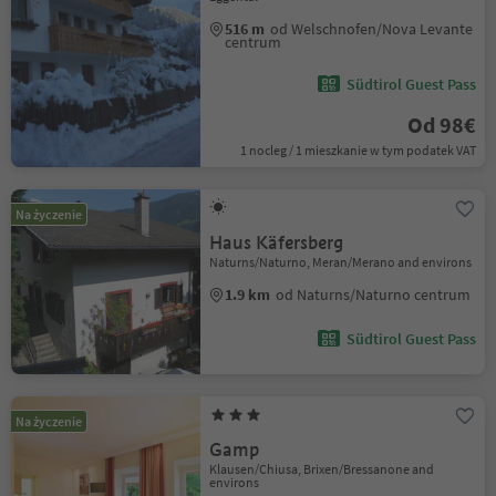
516 m
od Welschnofen/Nova Levante
centrum
Südtirol Guest Pass
Od 98€
1 nocleg / 1 mieszkanie w tym podatek VAT
Na życzenie
Haus Käfersberg
Naturns/Naturno, Meran/Merano and environs
1.9 km
od Naturns/Naturno centrum
Südtirol Guest Pass
Na życzenie
Gamp
Klausen/Chiusa, Brixen/Bressanone and
environs