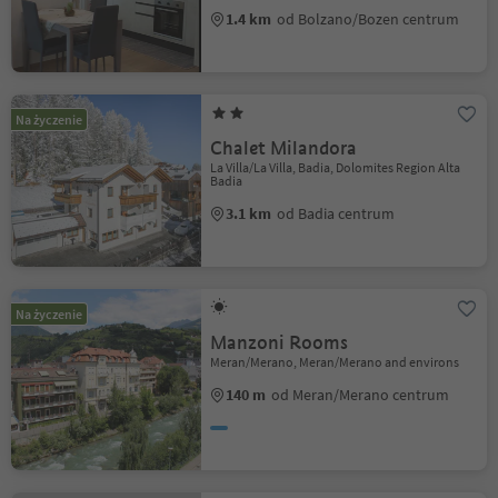
1.4 km
od Bolzano/Bozen centrum
Na życzenie
Chalet Milandora
La Villa/La Villa, Badia, Dolomites Region Alta
Badia
3.1 km
od Badia centrum
Na życzenie
Manzoni Rooms
Meran/Merano, Meran/Merano and environs
140 m
od Meran/Merano centrum