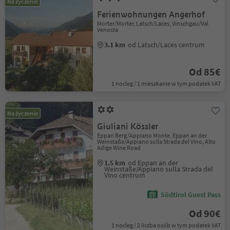
Na życzenie
Ferienwohnungen Angerhof
Morter/Morter, Latsch/Laces, Vinschgau/Val
Venosta
3.1 km
od Latsch/Laces centrum
Od 85€
1 nocleg / 1 mieszkanie w tym podatek VAT
Na życzenie
Giuliani Kössler
Eppan Berg/Appiano Monte, Eppan an der
Weinstaße/Appiano sulla Strada del Vino, Alto
Adige Wine Road
1.5 km
od Eppan an der
Weinstaße/Appiano sulla Strada del
Vino centrum
Südtirol Guest Pass
Od 90€
1 nocleg / 2 liczba osób w tym podatek VAT