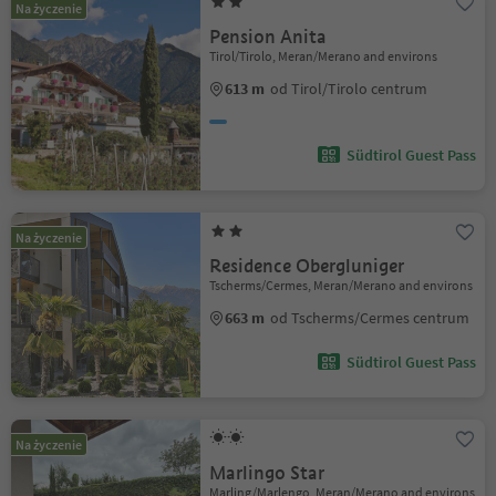
Na życzenie
Pension Anita
Tirol/Tirolo, Meran/Merano and environs
613 m
od Tirol/Tirolo centrum
Südtirol Guest Pass
Na życzenie
Residence Obergluniger
Tscherms/Cermes, Meran/Merano and environs
663 m
od Tscherms/Cermes centrum
Südtirol Guest Pass
Na życzenie
Marlingo Star
Marling/Marlengo, Meran/Merano and environs