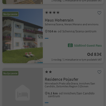
1 nocleg / 1 mieszkanie w tym podatek VAT
Na życzenie
Haus Hohenrain
Schenna/Scena, Meran/Merano and environs
914 m
od Schenna/Scena centrum
Südtirol Guest Pass
Od 83€
1 nocleg / 1 mieszkanie w tym podatek VAT
Na życzenie
Residence Pojaufer
Winnebach/Prato alla Drava, Innichen/San
Candido, Dolomites Region 3 Zinnen
6.1 km
od Innichen/San Candido
centrum