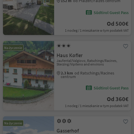
152 m
od Pfalzen/Falzes centrum
Südtirol Guest Pass
Od 500€
1 nocleg / 1 mieszkanie w tym podatek VAT
Na życzenie
Haus Kofler
Jaufental/Valgiovo, Ratschings/Racines,
Sterzing/Vipiteno and environs
2.3 km
od Ratschings/Racines
centrum
Südtirol Guest Pass
Od 360€
1 nocleg / 1 mieszkanie w tym podatek VAT
Na życzenie
Gasserhof