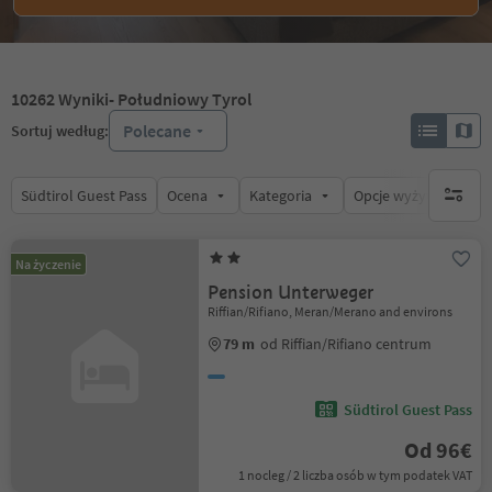
10262
Wyniki
- Południowy Tyrol
Polecane
Sortuj według:
Südtirol Guest Pass
Ocena
Kategoria
Opcje wyżywienia
brak ak
Na życzenie
Pension Unterweger
Riffian/Rifiano, Meran/Merano and environs
79 m
od Riffian/Rifiano centrum
Südtirol Guest Pass
Od 96€
1 nocleg / 2 liczba osób w tym podatek VAT