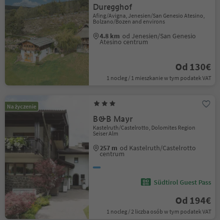
Duregghof
Afing/Avigna, Jenesien/San Genesio Atesino,
Bolzano/Bozen and environs
4.8 km
od Jenesien/San Genesio
Atesino centrum
Od 130€
1 nocleg / 1 mieszkanie w tym podatek VAT
Na życzenie
B&B Mayr
Kastelruth/Castelrotto, Dolomites Region
Seiser Alm
257 m
od Kastelruth/Castelrotto
centrum
Südtirol Guest Pass
Od 194€
1 nocleg / 2 liczba osób w tym podatek VAT