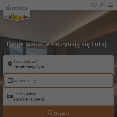
lin
ulubione
link uży
Twoje wakacje zaczynają się tutaj
Dokąd jedziesz?
Południowy Tyrol
Wybierz daty
Goście i pokoje
2 goście / 1 pokój
Wyszukaj