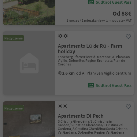
Südtirol Guest Pass
Od 88€
1 nocleg / 1 mieszkanie w tym podatek VAT
Na życzenie
Apartments Lü de Rü - Farm
holiday
Enneberg Pfarre/Pieve di Marebbe, Al Plan/San
Vigilio, Dolomites Region Kronplatz/Plan de
Corones
2.6 km
od Al Plan/San Vigilio centrum
Südtirol Guest Pass
Na życzenie
Apartments Dl Pech
S.Cristina Gherdëina/St.Christina in
Gröden/S.Cristina Gherdëina/S.Cristina Val
Gardena, S.Crestina Gherdëina/Santa Cristina
Val Gardana, Dolomites Region Val Gardena