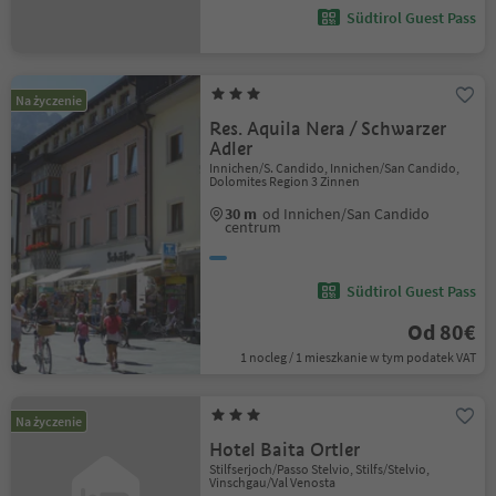
Südtirol Guest Pass
Na życzenie
Res. Aquila Nera / Schwarzer
Adler
Innichen/S. Candido, Innichen/San Candido,
Dolomites Region 3 Zinnen
30 m
od Innichen/San Candido
centrum
Südtirol Guest Pass
Od 80€
1 nocleg / 1 mieszkanie w tym podatek VAT
Na życzenie
Hotel Baita Ortler
Stilfserjoch/Passo Stelvio, Stilfs/Stelvio,
Vinschgau/Val Venosta