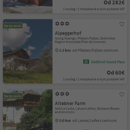
Od 282€
1 nocleg / 1 mieszkanie w tym podatek VAT
Na życzenie
Alpeggerhof
Issing/Issengo, Pfalzen/Falzes, Dolomites
Region Kronplatz/Plan de Corones
2.3 km
od Pfalzen/Falzes centrum
Südtirol Guest Pass
Od 60€
1 nocleg / 1 mieszkanie w tym podatek VAT
Na życzenie
Altebner Farm
Seit/La Costa, Laives/Leifers, Bolzano/Bozen
and environs
3.0 km
od Laives/Leifers centrum