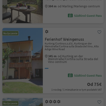
384 m
od Marling/Marlengo centrum
Südtirol Guest Pass
Na życzenie
Ferienhof Weingenuss
Kurtinig/Cortina s.s.d.V., Kurtinig an der
Weinstraße/Cortina sulla Strada del Vino, Alto
Adige Wine Road
345 m
od Kurtinig an der
Weinstraße/Cortina sulla Strada del
Vino centrum
Südtirol Guest Pass
Od 75€
1 nocleg / 1 mieszkanie w tym podatek VAT
Na życzenie