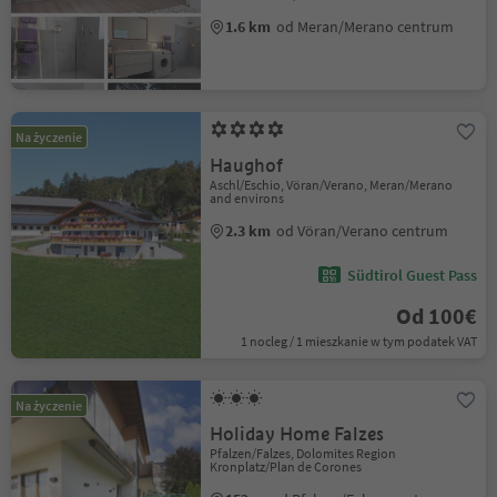
1.6 km
od Meran/Merano centrum
Na życzenie
Haughof
Aschl/Eschio, Vöran/Verano, Meran/Merano
and environs
2.3 km
od Vöran/Verano centrum
Südtirol Guest Pass
Od 100€
1 nocleg / 1 mieszkanie w tym podatek VAT
Na życzenie
Holiday Home Falzes
Pfalzen/Falzes, Dolomites Region
Kronplatz/Plan de Corones