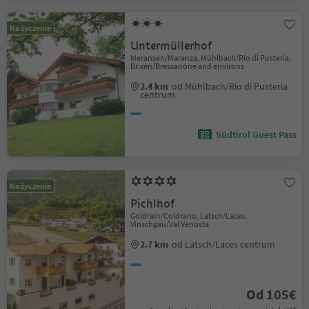
Na życzenie
Untermüllerhof
Meransen/Maranza, Mühlbach/Rio di Pusteria,
Brixen/Bressanone and environs
2.4 km
od Mühlbach/Rio di Pusteria
centrum
Südtirol Guest Pass
Na życzenie
Pichlhof
Goldrain/Coldrano, Latsch/Laces,
Vinschgau/Val Venosta
2.7 km
od Latsch/Laces centrum
Od 105€