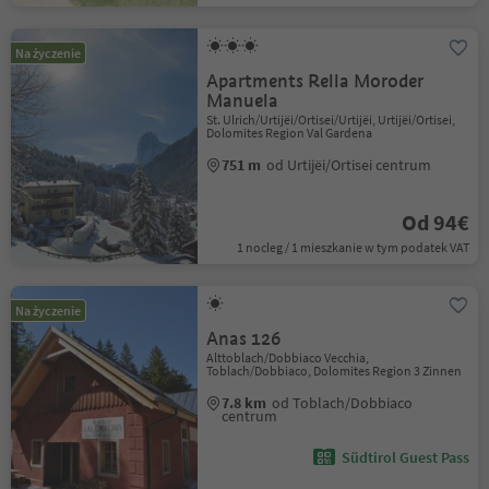
Na życzenie
Apartments Rella Moroder
Manuela
St. Ulrich/Urtijëi/Ortisei/Urtijëi, Urtijëi/Ortisei,
Dolomites Region Val Gardena
751 m
od Urtijëi/Ortisei centrum
Od 94€
1 nocleg / 1 mieszkanie w tym podatek VAT
Na życzenie
Anas 126
Alttoblach/Dobbiaco Vecchia,
Toblach/Dobbiaco, Dolomites Region 3 Zinnen
7.8 km
od Toblach/Dobbiaco
centrum
Südtirol Guest Pass