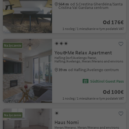
564 m
od S.Crestina Gherdëina/Santa
Cristina Val Gardana centrum
Od 176€
1 nocleg / 1 mieszkanie w tym podatek VAT
Na życzenie
You&Me Relax Apartment
Hafling Dorf/Avelengo Paese,
Hafling/Avelengo, Meran/Merano and environs
39 m
od Hafling/Avelengo centrum
Südtirol Guest Pass
Od 100€
1 nocleg / 1 mieszkanie w tym podatek VAT
Na życzenie
Haus Nomi
Meran/Merano, Meran/Merano and environs