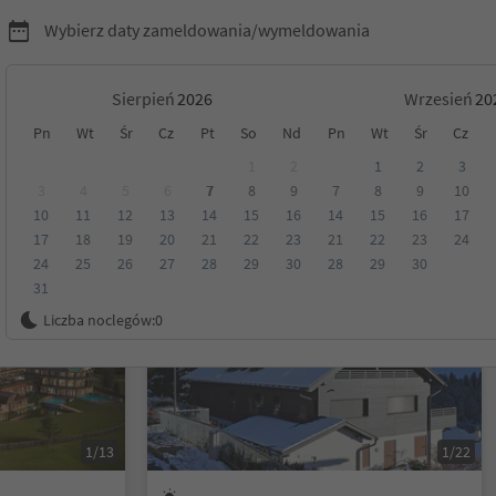
Wybierz daty zameldowania/wymeldowania
Sierpień
Wrzesień
Pn
Wt
Śr
Cz
Pt
So
Nd
Pn
Wt
Śr
Cz
Tyrol
1
2
1
2
3
3
4
5
6
7
8
9
7
8
9
10
10
11
12
13
14
15
16
14
15
16
17
Kategoria
Opcje wyżywienia
Ekologiczne zakwaterowanie
17
18
19
20
21
22
23
21
22
23
24
24
25
26
27
28
29
30
28
29
30
31
Możliwość rezerwacji online
Liczba noclegów:
0
1/13
1/22