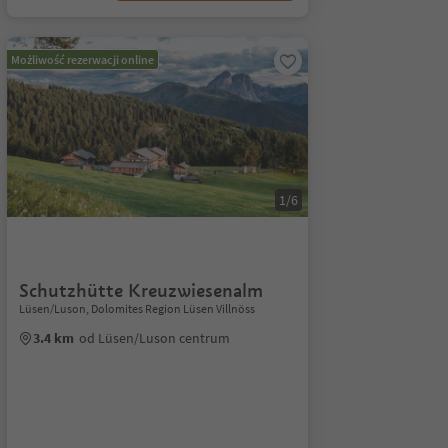
Możliwość rezerwacji online
1/6
Schutzhütte Kreuzwiesenalm
Lüsen/Luson, Dolomites Region Lüsen Villnöss
3.4 km
od Lüsen/Luson centrum