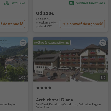
Bett+Bike
Südtirol Guest Pass
Od 110€
1 nocleg / 1
mieszkanie w tym
ź dostępność
Sprawdź dostępność
podatek VAT
Możliwość rezerwacji online
1/32
1/5
Activehotel Diana
lomites Region
Seis/Siusi, Kastelruth/Castelrotto, Dolomites Region
Seiser Alm