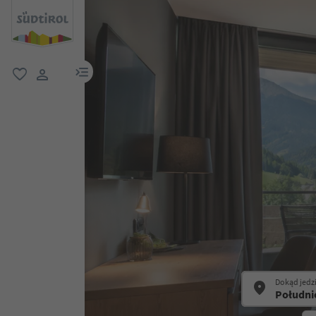
link menu
ulubione
link użytkownika
Dokąd jedz