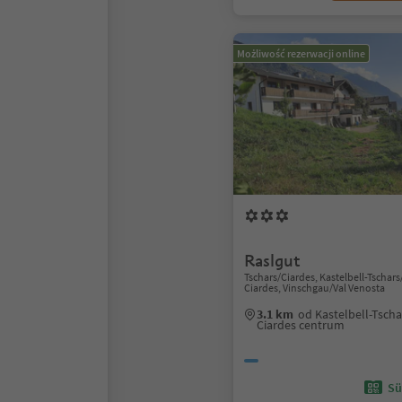
Możliwość rezerwacji online
Raslgut
Tschars/Ciardes, Kastelbell-Tschars
Ciardes, Vinschgau/Val Venosta
3.1 km
od Kastelbell-Tscha
Ciardes centrum
Sü