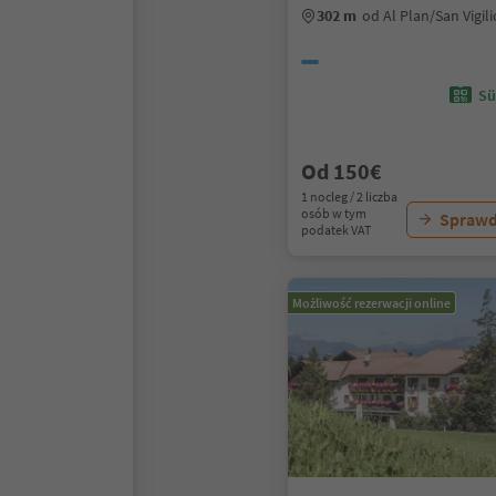
302 m
od Al Plan/San Vigil
Sü
Od 150€
1 nocleg / 2 liczba
osób w tym
Sprawd
podatek VAT
Możliwość rezerwacji online