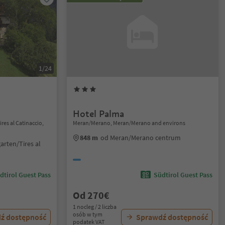
1/24
Hotel Palma
res al Catinaccio,
Meran/Merano, Meran/Merano and environs
848 m
od Meran/Merano centrum
arten/Tires al
dtirol Guest Pass
Südtirol Guest Pass
Od 270€
1 nocleg / 2 liczba
osób w tym
ź dostępność
Sprawdź dostępność
podatek VAT