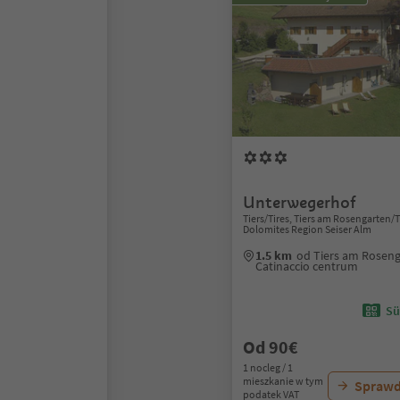
Unterwegerhof
Tiers/Tires, Tiers am Rosengarten/Ti
Dolomites Region Seiser Alm
1.5 km
od Tiers am Roseng
Catinaccio centrum
Sü
Od 90€
1 nocleg / 1
mieszkanie w tym
Sprawd
podatek VAT