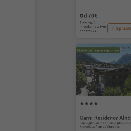
Od 70€
1 nocleg / 1
mieszkanie w tym
Sprawd
podatek VAT
Możliwość rezerwacji online
Garni Residence Alnö
San Vigilio, Al Plan/San Vigilio, Do
Kronplatz/Plan de Corones