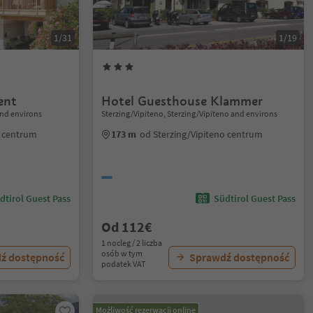
1/31
1/19
ent
Hotel Guesthouse Klammer
nd environs
Sterzing/Vipiteno, Sterzing/Vipiteno and environs
 centrum
173 m
od Sterzing/Vipiteno centrum
dtirol Guest Pass
Südtirol Guest Pass
Od 112€
1 nocleg / 2 liczba
osób w tym
ź dostępność
Sprawdź dostępność
podatek VAT
Możliwość rezerwacji online