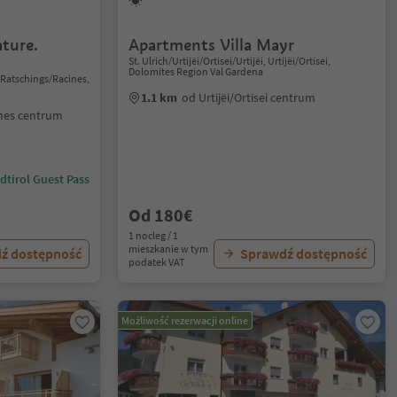
ature.
Apartments Villa Mayr
St. Ulrich/Urtijëi/Ortisei/Urtijëi, Urtijëi/Ortisei,
Dolomites Region Val Gardena
 Ratschings/Racines,
1.1 km
od Urtijëi/Ortisei centrum
ines centrum
dtirol Guest Pass
Od 180€
1 nocleg / 1
mieszkanie w tym
ź dostępność
Sprawdź dostępność
podatek VAT
Możliwość rezerwacji online