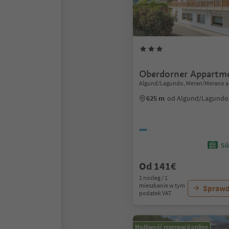
Oberdorner Appartm
Algund/Lagundo, Meran/Merano a
625 m
od Algund/Lagundo
Sü
Od 141€
1 nocleg / 1
mieszkanie w tym
Sprawd
podatek VAT
Możliwość rezerwacji online