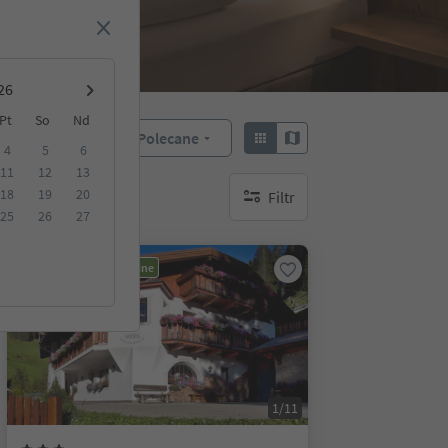
Pt
So
Nd
Polecane
Sortuj według:
4
5
6
11
12
13
18
19
20
Filtr
brak aktywnych filtrów
25
26
27
Możliwość rezerwacji online
1/11