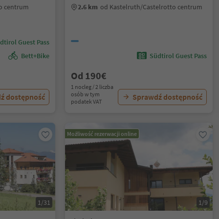
io centrum
2.6 km
od Kastelruth/Castelrotto centrum
dtirol Guest Pass
Bett+Bike
Südtirol Guest Pass
Od 190€
1 nocleg / 2 liczba
osób w tym
ź dostępność
Sprawdź dostępność
podatek VAT
Możliwość rezerwacji online
1/31
1/9