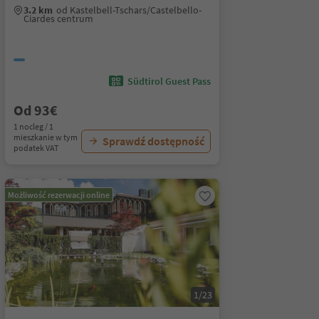
3.2 km
od Kastelbell-Tschars/Castelbello-
Ciardes centrum
Südtirol Guest Pass
Od 93€
1 nocleg / 1
mieszkanie w tym
Sprawdź dostępność
podatek VAT
Możliwość rezerwacji online
1/23