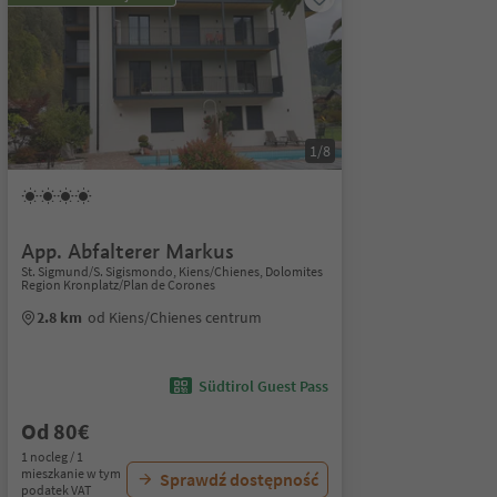
1/8
App. Abfalterer Markus
St. Sigmund/S. Sigismondo, Kiens/Chienes, Dolomites
Region Kronplatz/Plan de Corones
2.8 km
od Kiens/Chienes centrum
Südtirol Guest Pass
Od 80€
1 nocleg / 1
mieszkanie w tym
Sprawdź dostępność
podatek VAT