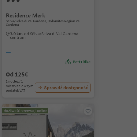
Residence Merk
Sëlva/Selva di Val Gardena, Dolomites Region Val
Gardena
2.0 km
od Sëlva/Selva di Val Gardena
centrum
Bett+Bike
Od 125€
1 nocleg / 1
mieszkanie w tym
Sprawdź dostępność
podatek VAT
Możliwość rezerwacji online