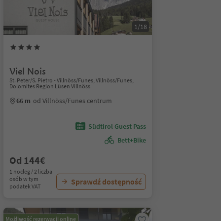
1/18
Viel Nois
St. Peter/S. Pietro - Villnöss/Funes, Villnöss/Funes,
Dolomites Region Lüsen Villnöss
66 m
od Villnöss/Funes centrum
Südtirol Guest Pass
Bett+Bike
Od 144€
1 nocleg / 2 liczba
osób w tym
Sprawdź dostępność
podatek VAT
Możliwość rezerwacji online