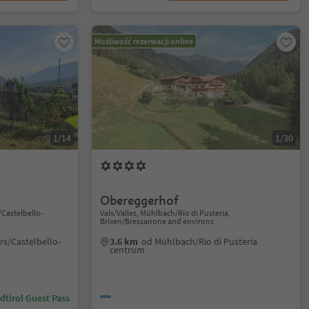
Możliwość rezerwacji online
1/14
1/30
Obereggerhof
/Castelbello-
Vals/Valles, Mühlbach/Rio di Pusteria,
Brixen/Bressanone and environs
rs/Castelbello-
3.6 km
od Mühlbach/Rio di Pusteria
centrum
dtirol Guest Pass