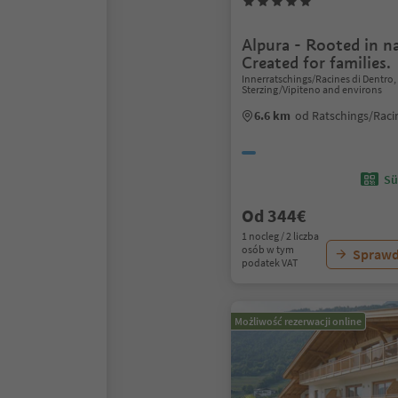
Alpura - Rooted in n
Created for families.
Innerratschings/Racines di Dentro,
Sterzing/Vipiteno and environs
6.6 km
od Ratschings/Rac
Sü
Od 344€
1 nocleg / 2 liczba
osób w tym
Sprawd
podatek VAT
Możliwość rezerwacji online