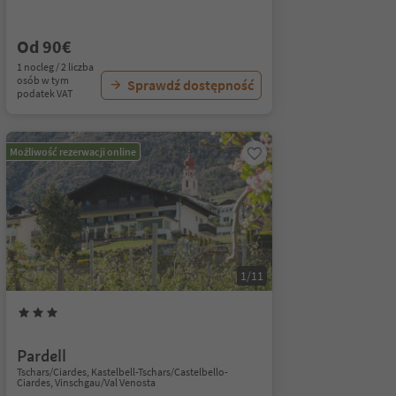
Od 90€
1 nocleg / 2 liczba
osób w tym
Sprawdź dostępność
podatek VAT
Możliwość rezerwacji online
1/11
Pardell
Tschars/Ciardes, Kastelbell-Tschars/Castelbello-
Ciardes, Vinschgau/Val Venosta