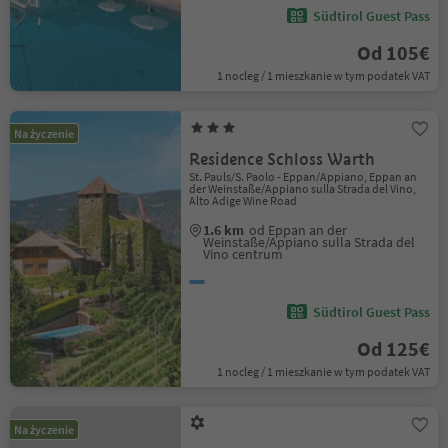
Südtirol Guest Pass
Od 105€
1 nocleg / 1 mieszkanie w tym podatek VAT
Na życzenie
Residence Schloss Warth
St. Pauls/S. Paolo - Eppan/Appiano, Eppan an
der Weinstaße/Appiano sulla Strada del Vino,
Alto Adige Wine Road
1.6 km
od Eppan an der
Weinstaße/Appiano sulla Strada del
Vino centrum
Südtirol Guest Pass
Od 125€
1 nocleg / 1 mieszkanie w tym podatek VAT
Na życzenie