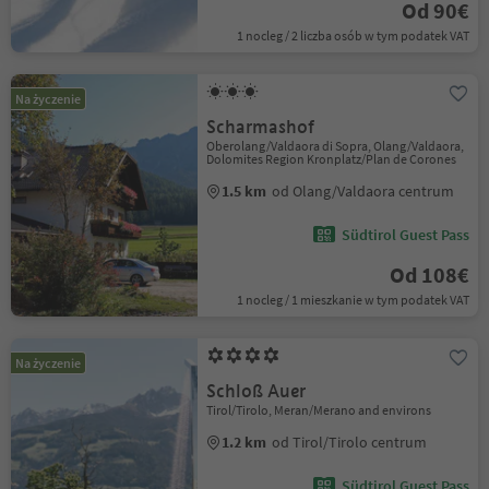
Od 90€
1 nocleg / 2 liczba osób w tym podatek VAT
Na życzenie
Scharmashof
Oberolang/Valdaora di Sopra, Olang/Valdaora,
Dolomites Region Kronplatz/Plan de Corones
1.5 km
od Olang/Valdaora centrum
Südtirol Guest Pass
Od 108€
1 nocleg / 1 mieszkanie w tym podatek VAT
Na życzenie
Schloß Auer
Tirol/Tirolo, Meran/Merano and environs
1.2 km
od Tirol/Tirolo centrum
Südtirol Guest Pass