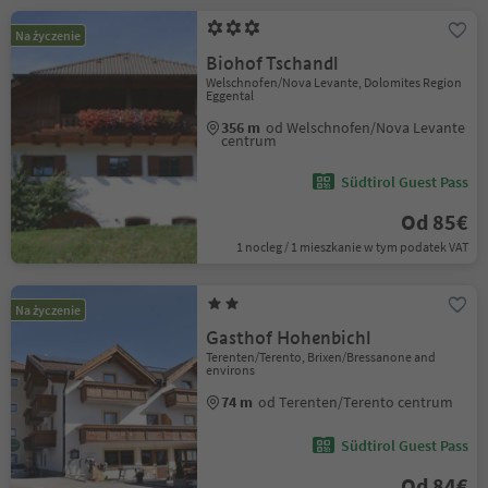
Na życzenie
Biohof Tschandl
Welschnofen/Nova Levante, Dolomites Region
Eggental
356 m
od Welschnofen/Nova Levante
centrum
Südtirol Guest Pass
Od 85€
1 nocleg / 1 mieszkanie w tym podatek VAT
Na życzenie
Gasthof Hohenbichl
Terenten/Terento, Brixen/Bressanone and
environs
74 m
od Terenten/Terento centrum
Südtirol Guest Pass
Od 84€