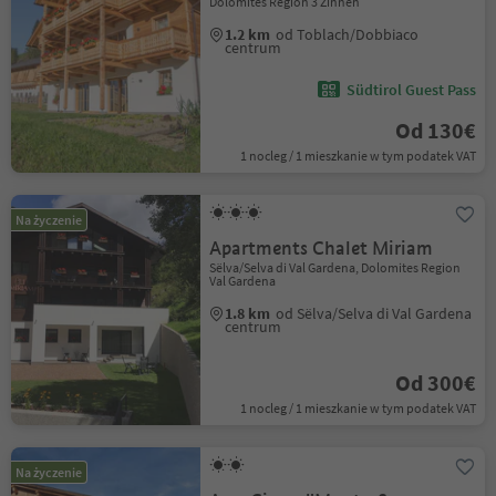
Dolomites Region 3 Zinnen
1.2 km
od Toblach/Dobbiaco
centrum
Südtirol Guest Pass
Od 130€
1 nocleg / 1 mieszkanie w tym podatek VAT
Na życzenie
Apartments Chalet Miriam
Sëlva/Selva di Val Gardena, Dolomites Region
Val Gardena
1.8 km
od Sëlva/Selva di Val Gardena
centrum
Od 300€
1 nocleg / 1 mieszkanie w tym podatek VAT
Na życzenie