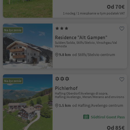
Od 70€
1 nocleg / 1 mieszkanie w tym podatek VAT
Na życzenie
Residence "Alt Gampen"
Sulden/Solda, Stilfs/Stelvio, Vinschgau/Val
Venosta
9.8 km
od Stilfs/Stelvio centrum
Na życzenie
Pichlerhof
Hafling Oberdorf/Avelengo di sopra,
Hafling/Avelengo, Meran/Merano and environs
1.5 km
od Hafling/Avelengo centrum
Südtirol Guest Pass
Od 85€