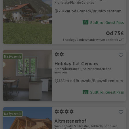
Kronplatz/Plan de Corones
2.8 km
od Bruneck/Brunico centrum
Südtirol Guest Pass
Od 75€
1 nocleg / 1 mieszkanie w tym podatek VAT
Na życzenie
Holiday flat Gerwies
Bronzolo/Branzoll, Bolzano/Bozen and
environs
435 m
od Bronzolo/Branzoll centrum
Südtirol Guest Pass
Na życzenie
Altmessnerhof
Wahlen/Valle S.Silvestro, Toblach/Dobbiaco,