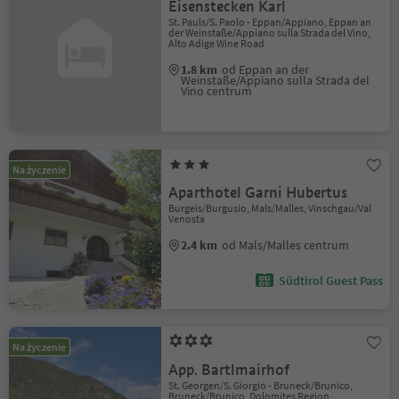
Eisenstecken Karl
St. Pauls/S. Paolo - Eppan/Appiano, Eppan an
der Weinstaße/Appiano sulla Strada del Vino,
Alto Adige Wine Road
1.8 km
od Eppan an der
Weinstaße/Appiano sulla Strada del
Vino centrum
Na życzenie
Aparthotel Garni Hubertus
Burgeis/Burgusio, Mals/Malles, Vinschgau/Val
Venosta
2.4 km
od Mals/Malles centrum
Südtirol Guest Pass
Na życzenie
App. Bartlmairhof
St. Georgen/S. Giorgio - Bruneck/Brunico,
Bruneck/Brunico, Dolomites Region