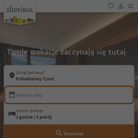
lin
ulubione
link uży
Twoje wakacje zaczynają się tutaj
Dokąd jedziesz?
Południowy Tyrol
Wybierz daty
Goście i pokoje
2 goście / 1 pokój
Wyszukaj