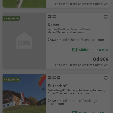
1 nocleg / 1 mieszkanie w tym podatek VAT
Na życzenie
Kaiser
Verdins/Verdines, Schenna/Scena,
Meran/Merano and environs
3.3 km
od Schenna/Scena centrum
Südtirol Guest Pass
Od 80€
1 nocleg / 1 mieszkanie w tym podatek VAT
Na życzenie
Putzerhof
Fröllerberg/Fröllerberg, Rodeneck/Rodengo,
Brixen/Bressanone and environs
1.9 km
od Rodeneck/Rodengo
centrum