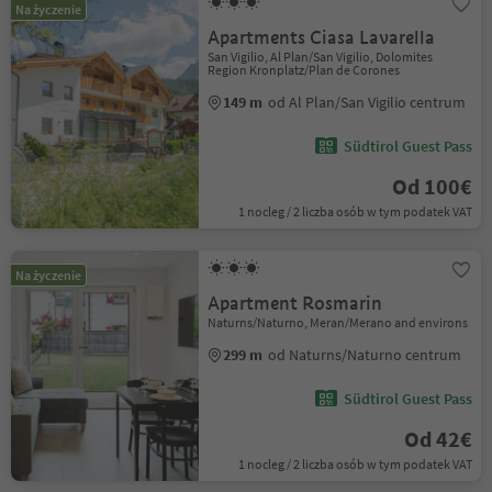
Na życzenie
Apartments Ciasa Lavarella
San Vigilio, Al Plan/San Vigilio, Dolomites
Region Kronplatz/Plan de Corones
149 m
od Al Plan/San Vigilio centrum
Südtirol Guest Pass
Od 100€
1 nocleg / 2 liczba osób w tym podatek VAT
Na życzenie
Apartment Rosmarin
Naturns/Naturno, Meran/Merano and environs
299 m
od Naturns/Naturno centrum
Südtirol Guest Pass
Od 42€
1 nocleg / 2 liczba osób w tym podatek VAT