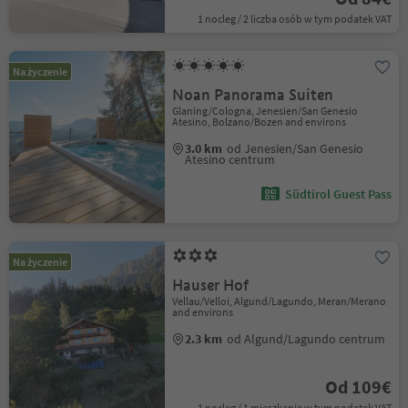
1 nocleg / 2 liczba osób w tym podatek VAT
Na życzenie
Noan Panorama Suiten
Glaning/Cologna, Jenesien/San Genesio
Atesino, Bolzano/Bozen and environs
3.0 km
od Jenesien/San Genesio
Atesino centrum
Südtirol Guest Pass
Na życzenie
Hauser Hof
Vellau/Velloi, Algund/Lagundo, Meran/Merano
and environs
2.3 km
od Algund/Lagundo centrum
Od 109€
1 nocleg / 1 mieszkanie w tym podatek VAT