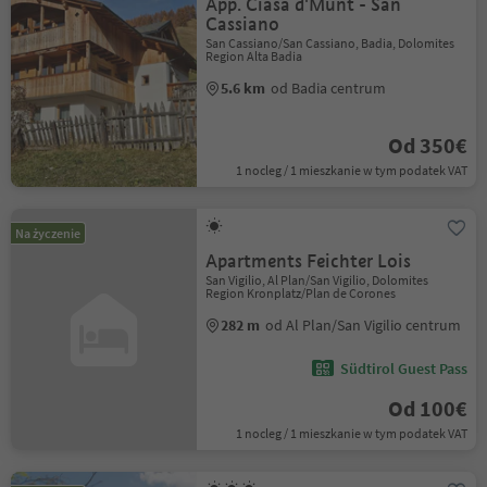
App. Ciasa d'Munt - San
Cassiano
San Cassiano/San Cassiano, Badia, Dolomites
Region Alta Badia
5.6 km
od Badia centrum
Od 350€
1 nocleg / 1 mieszkanie w tym podatek VAT
Na życzenie
Apartments Feichter Lois
San Vigilio, Al Plan/San Vigilio, Dolomites
Region Kronplatz/Plan de Corones
282 m
od Al Plan/San Vigilio centrum
Südtirol Guest Pass
Od 100€
1 nocleg / 1 mieszkanie w tym podatek VAT