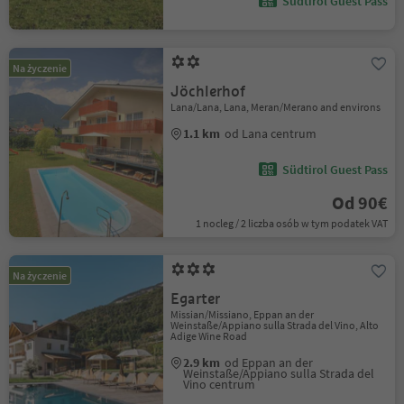
Südtirol Guest Pass
Na życzenie
Jöchlerhof
Lana/Lana, Lana, Meran/Merano and environs
1.1 km
od Lana centrum
Südtirol Guest Pass
Od 90€
1 nocleg / 2 liczba osób w tym podatek VAT
Na życzenie
Egarter
Missian/Missiano, Eppan an der
Weinstaße/Appiano sulla Strada del Vino, Alto
Adige Wine Road
2.9 km
od Eppan an der
Weinstaße/Appiano sulla Strada del
Vino centrum