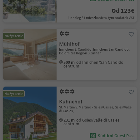
Od 123€
1 nocleg / 1 mieszkanie w tym podatek VAT
Na życzenie
Mühlhof
Innichen/S. Candido, Innichen/San Candido,
Dolomites Region 3 Zinnen
509 m
od Innichen/San Candido
centrum
Na życzenie
Kuhnehof
St. Martin/S. Martino - Gsies/Casies, Gsies/Valle
di Casies,
231 m
od Gsies/Valle di Casies
centrum
Südtirol Guest Pass