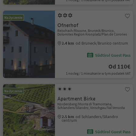
Na życzenie
Ofnerhof
Reischach/Riscone, Bruneck/Brunico,
Dolomites Region Kronplatz/Plan de Corones
2.4 km
od Bruneck/Brunico centrum
Südtirol Guest Pass
Od 110€
1 nocleg / 1 mieszkanie w tym podatek VAT
Na życzenie
Apartment Birke
Nördersberg/Monte di Tramontana,
Schlanders/Silandro, Vinschgau/Val Venosta
2.5 km
od Schlanders/Silandro
centrum
Südtirol Guest Pass