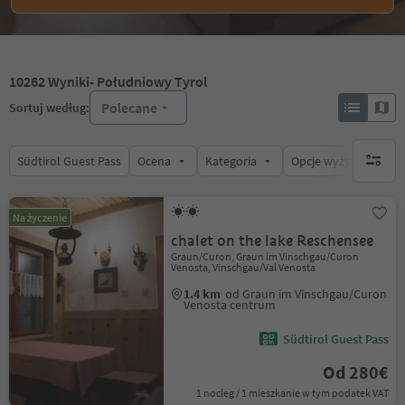
10262
Wyniki
- Południowy Tyrol
Polecane
Sortuj według:
Südtirol Guest Pass
Ocena
Kategoria
Opcje wyżywienia
brak ak
Na życzenie
chalet on the lake Reschensee
Graun/Curon, Graun im Vinschgau/Curon
Venosta, Vinschgau/Val Venosta
1.4 km
od Graun im Vinschgau/Curon
Venosta centrum
Südtirol Guest Pass
Od 280€
1 nocleg / 1 mieszkanie w tym podatek VAT