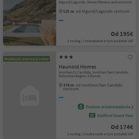
Algund/Lagundo, Meran/Merano and environs
525 m
od Algund/Lagundo centrum
Od 195€
1 nocleg / 1 mieszkanie w tym podatek VAT
Możliwość rezerwacji online
Haunold Homes
Innichen/S. Candido, Innichen/San Candido,
Dolomites Region 3 Zinnen
374 m
od Innichen/San Candido
centrum
Poziom zrównoważenia 2
Südtirol Guest Pass
Od 174€
1 nocleg / 2 liczba osób w tym podatek VAT