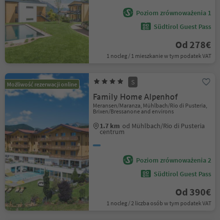
Poziom zrównoważenia 1
Südtirol Guest Pass
Od 278€
1 nocleg / 1 mieszkanie w tym podatek VAT
S
Możliwość rezerwacji online
Family Home Alpenhof
Meransen/Maranza, Mühlbach/Rio di Pusteria,
Brixen/Bressanone and environs
1.7 km
od Mühlbach/Rio di Pusteria
centrum
Poziom zrównoważenia 2
Südtirol Guest Pass
Od 390€
1 nocleg / 2 liczba osób w tym podatek VAT