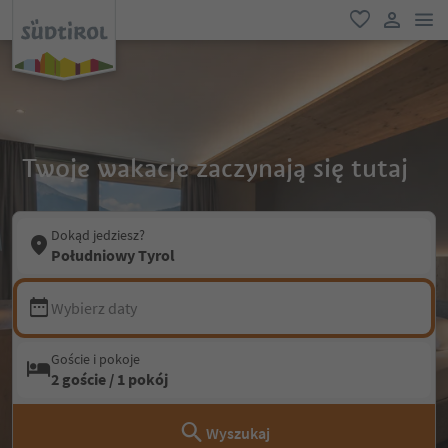
lin
ulubione
link uży
Twoje wakacje zaczynają się tutaj
Dokąd jedziesz?
Południowy Tyrol
Wybierz daty
Goście i pokoje
2 goście / 1 pokój
Wyszukaj