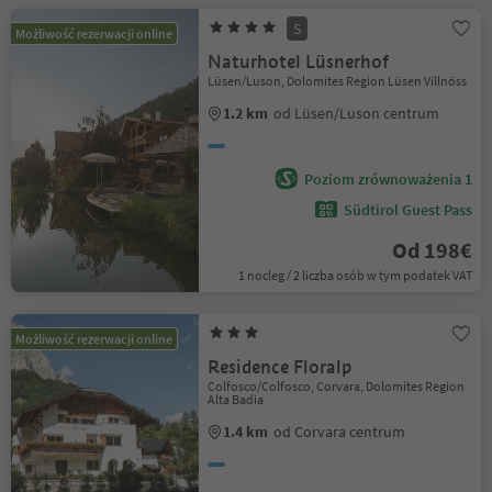
S
Możliwość rezerwacji online
Naturhotel Lüsnerhof
Lüsen/Luson, Dolomites Region Lüsen Villnöss
1.2 km
od Lüsen/Luson centrum
Poziom zrównoważenia 1
Südtirol Guest Pass
Od 198€
1 nocleg / 2 liczba osób w tym podatek VAT
Możliwość rezerwacji online
Residence Floralp
Colfosco/Colfosco, Corvara, Dolomites Region
Alta Badia
1.4 km
od Corvara centrum