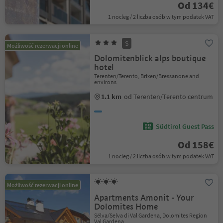
Od 134€
1 nocleg / 2 liczba osób w tym podatek VAT
S
Możliwość rezerwacji online
Dolomitenblick alps boutique
hotel
Terenten/Terento, Brixen/Bressanone and
environs
1.1 km
od Terenten/Terento centrum
Südtirol Guest Pass
Od 158€
1 nocleg / 2 liczba osób w tym podatek VAT
Możliwość rezerwacji online
Apartments Amonit - Your
Dolomites Home
Sëlva/Selva di Val Gardena, Dolomites Region
Val Gardena