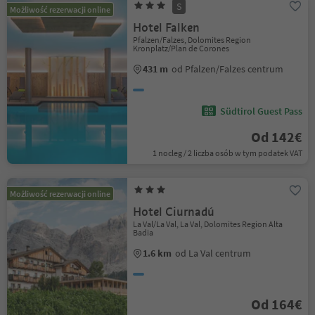
S
Możliwość rezerwacji online
Hotel Falken
Pfalzen/Falzes, Dolomites Region
Kronplatz/Plan de Corones
431 m
od Pfalzen/Falzes centrum
Südtirol Guest Pass
Od 142€
1 nocleg / 2 liczba osób w tym podatek VAT
Możliwość rezerwacji online
Hotel Ciurnadú
La Val/La Val, La Val, Dolomites Region Alta
Badia
1.6 km
od La Val centrum
Od 164€