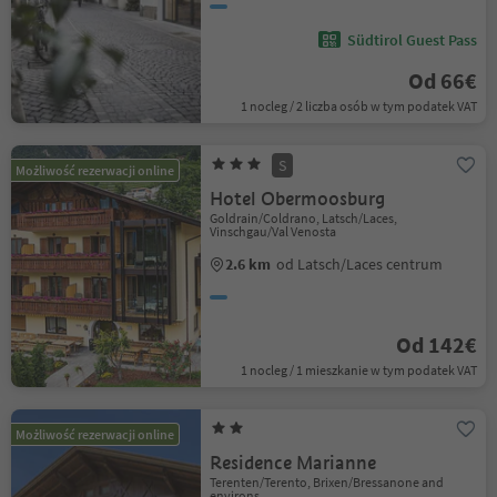
Südtirol Guest Pass
Od 66€
1 nocleg / 2 liczba osób w tym podatek VAT
S
Możliwość rezerwacji online
Hotel Obermoosburg
Goldrain/Coldrano, Latsch/Laces,
Vinschgau/Val Venosta
2.6 km
od Latsch/Laces centrum
Od 142€
1 nocleg / 1 mieszkanie w tym podatek VAT
Możliwość rezerwacji online
Residence Marianne
Terenten/Terento, Brixen/Bressanone and
environs