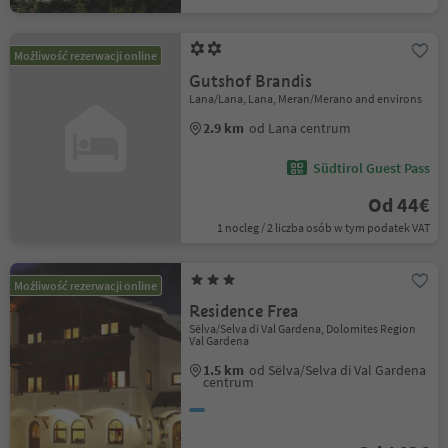
Możliwość rezerwacji online
Gutshof Brandis
Lana/Lana, Lana, Meran/Merano and environs
2.9 km
od Lana centrum
Südtirol Guest Pass
Od 44€
1 nocleg / 2 liczba osób w tym podatek VAT
Możliwość rezerwacji online
Residence Frea
Sëlva/Selva di Val Gardena, Dolomites Region
Val Gardena
1.5 km
od Sëlva/Selva di Val Gardena
centrum