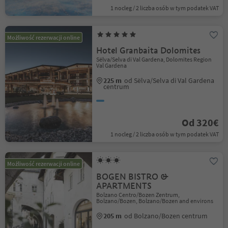
1 nocleg / 2 liczba osób w tym podatek VAT
Możliwość rezerwacji online
Hotel Granbaita Dolomites
Sëlva/Selva di Val Gardena, Dolomites Region
Val Gardena
225 m
od Sëlva/Selva di Val Gardena
centrum
Od 320€
1 nocleg / 2 liczba osób w tym podatek VAT
Możliwość rezerwacji online
BOGEN BISTRO &
APARTMENTS
Bolzano Centro/Bozen Zentrum,
Bolzano/Bozen, Bolzano/Bozen and environs
205 m
od Bolzano/Bozen centrum