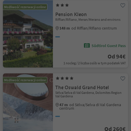
Możliwość rezerwacji online
Pension Kleon
Riffian/Rifiano, Meran/Merano and environs
148 m
od Riffian/Rifiano centrum
Südtirol Guest Pass
Od 94€
1 nocleg / 2 liczba osób w tym podatek VAT
Możliwość rezerwacji online
The Oswald Grand Hotel
Sëlva/Selva di Val Gardena, Dolomites Region
Val Gardena
47 m
od Sëlva/Selva di Val Gardena
centrum
Od 260€