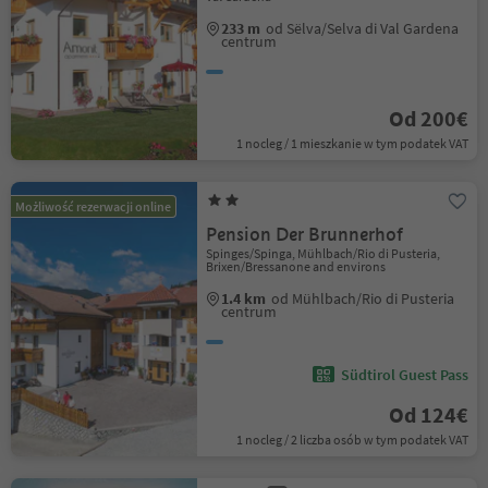
233 m
od Sëlva/Selva di Val Gardena
centrum
Od 200€
1 nocleg / 1 mieszkanie w tym podatek VAT
Możliwość rezerwacji online
Pension Der Brunnerhof
Spinges/Spinga, Mühlbach/Rio di Pusteria,
Brixen/Bressanone and environs
1.4 km
od Mühlbach/Rio di Pusteria
centrum
Südtirol Guest Pass
Od 124€
1 nocleg / 2 liczba osób w tym podatek VAT