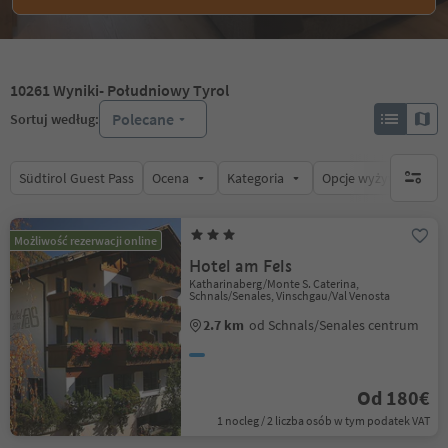
10261
Wyniki
- Południowy Tyrol
Polecane
Sortuj według:
Südtirol Guest Pass
Ocena
Kategoria
Opcje wyżywienia
brak ak
Możliwość rezerwacji online
Hotel am Fels
Katharinaberg/Monte S. Caterina,
Schnals/Senales, Vinschgau/Val Venosta
2.7 km
od Schnals/Senales centrum
Od 180€
1 nocleg / 2 liczba osób w tym podatek VAT