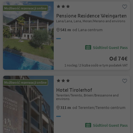
Możliwość rezerwacji online
Pensione Residence Weingarten
Lana/Lana, Lana, Meran/Merano and environs
541 m
od Lana centrum
Südtirol Guest Pass
Od 74€
1 nocleg / 2 liczba osób w tym podatek VAT
Możliwość rezerwacji online
Hotel Tirolerhof
Terenten/Terento, Brixen/Bressanone and
environs
311 m
od Terenten/Terento centrum
Südtirol Guest Pass