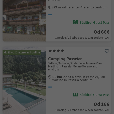
379 m
od Terenten/Terento centrum
Südtirol Guest Pass
Od 66€
1 nocleg / 2 liczba osób w tym podatek VAT
Możliwość rezerwacji online
Camping Passeier
Saltaus/Saltusio, St.Martin in Passeier/San
Martino in Passiria, Meran/Merano and
environs
6.5 km
od St.Martin in Passeier/San
Martino in Passiria centrum
Südtirol Guest Pass
Od 16€
1 nocleg / 2 liczba osób w tym podatek VAT