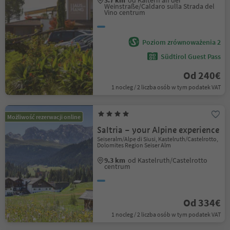
3.7 km
od Kaltern an der
Weinstraße/Caldaro sulla Strada del
Vino centrum
Poziom zrównoważenia 2
Südtirol Guest Pass
Od 240€
1 nocleg / 2 liczba osób w tym podatek VAT
Możliwość rezerwacji online
Saltria – your Alpine experience
Seiseralm/Alpe di Siusi, Kastelruth/Castelrotto,
Dolomites Region Seiser Alm
9.3 km
od Kastelruth/Castelrotto
centrum
Od 334€
1 nocleg / 2 liczba osób w tym podatek VAT