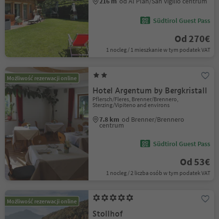
216 m
od Al Plan/San Vigilio centrum
Südtirol Guest Pass
Od 270€
1 nocleg / 1 mieszkanie w tym podatek VAT
Możliwość rezerwacji online
Hotel Argentum by Bergkristall
Pflersch/Fleres, Brenner/Brennero,
Sterzing/Vipiteno and environs
7.8 km
od Brenner/Brennero
centrum
Südtirol Guest Pass
Od 53€
1 nocleg / 2 liczba osób w tym podatek VAT
Możliwość rezerwacji online
Stollhof