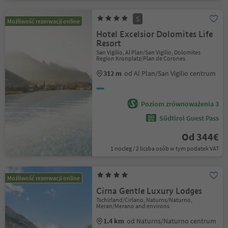
S
Możliwość rezerwacji online
Hotel Excelsior Dolomites Life
Resort
San Vigilio, Al Plan/San Vigilio, Dolomites
Region Kronplatz/Plan de Corones
312 m
od Al Plan/San Vigilio centrum
Poziom zrównoważenia 3
Südtirol Guest Pass
Od 344€
1 nocleg / 2 liczba osób w tym podatek VAT
Możliwość rezerwacji online
Cirna Gentle Luxury Lodges
Tschirland/Cirlano, Naturns/Naturno,
Meran/Merano and environs
1.4 km
od Naturns/Naturno centrum