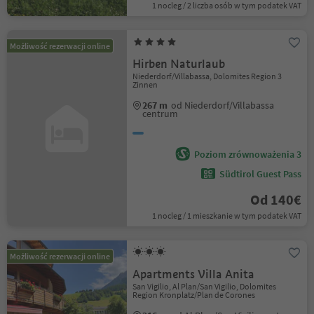
1 nocleg / 2 liczba osób w tym podatek VAT
Możliwość rezerwacji online
Hirben Naturlaub
Niederdorf/Villabassa, Dolomites Region 3
Zinnen
267 m
od Niederdorf/Villabassa
centrum
Poziom zrównoważenia 3
Südtirol Guest Pass
Od 140€
1 nocleg / 1 mieszkanie w tym podatek VAT
Możliwość rezerwacji online
Apartments Villa Anita
San Vigilio, Al Plan/San Vigilio, Dolomites
Region Kronplatz/Plan de Corones