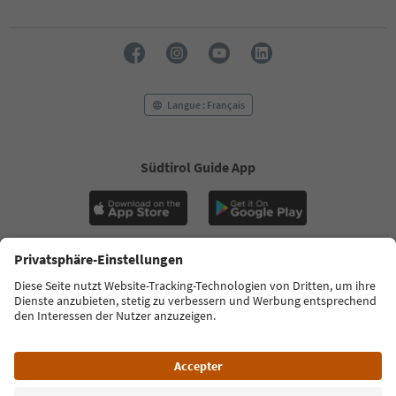
32
33
34
35
36
37
Langue : Français
38
39
40
41
Südtirol Guide App
42
43
44
45
46
47
FAQ
Contactez-nous
Presse
MICE
48
49
Politique de confidentialité
Conditions générales
Empreinte
50
Politique relative aux cookies
Commission film
51
À propos de nous
Déclaration d’accessibilité
South Tyrol B2B
52
53