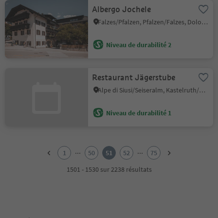
Albergo Jochele
Falzes/Pfalzen, Pfalzen/Falzes, Dolomites Region Kronplatz/Plan de Corones
Niveau de durabilité 2
Restaurant Jägerstube
Alpe di Siusi/Seiseralm, Kastelruth/Castelrotto, Dolomites Region Seiser Alm
Niveau de durabilité 1
1
2
...
...
1
50
51
52
75
3
4
1501 - 1530 sur 2238 résultats
5
6
7
8
9