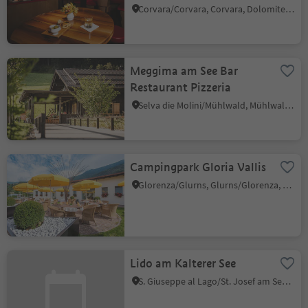
Corvara/Corvara, Corvara, Dolomites Region Alta Badia
Meggima am See Bar
Restaurant Pizzeria
Selva die Molini/Mühlwald, Mühlwald/Selva dei Molini, Ahrntal/Valle Aurina
Campingpark Gloria Vallis
Glorenza/Glurns, Glurns/Glorenza, Vinschgau/Val Venosta
Lido am Kalterer See
S. Giuseppe al Lago/St. Josef am See, Kaltern an der Weinstraße/Caldaro sulla Strada del Vino, Alto Adige Wine Road