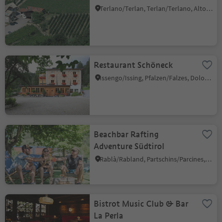
Terlano/Terlan, Terlan/Terlano, Alto Adige Wine Road
Restaurant Schöneck
Issengo/Issing, Pfalzen/Falzes, Dolomites Region Kronplatz/Plan de Corones
Beachbar Rafting
Adventure Südtirol
Rablà/Rabland, Partschins/Parcines, Meran/Merano and environs
Bistrot Music Club & Bar
La Perla