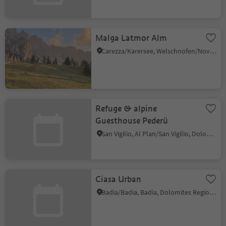
Malga Latmor Alm
Carezza/Karersee, Welschnofen/Nova Levante, Dolomites Region Eggental
Refuge & alpine
Guesthouse Pederü
San Vigilio, Al Plan/San Vigilio, Dolomites Region Kronplatz/Plan de Corones
Ciasa Urban
Badia/Badia, Badia, Dolomites Region Alta Badia