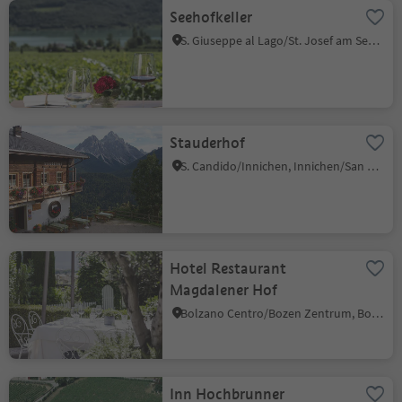
Seehofkeller
S. Giuseppe al Lago/St. Josef am See, Kaltern an der Weinstraße/Caldaro sulla Strada del Vino, Alto Adige Wine Road
Stauderhof
S. Candido/Innichen, Innichen/San Candido, Dolomites Region 3 Zinnen
Hotel Restaurant
Magdalener Hof
Bolzano Centro/Bozen Zentrum, Bolzano/Bozen, Bolzano/Bozen and environs
Inn Hochbrunner