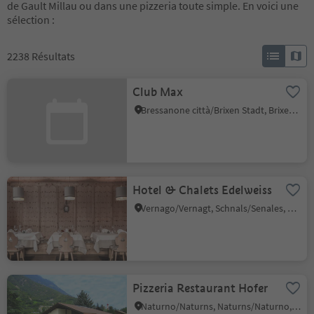
de Gault Millau ou dans une pizzeria toute simple. En voici une
sélection :
2238
Résultats
Club Max
Bressanone città/Brixen Stadt, Brixen/Bressanone, Brixen/Bressanone and environs
Hotel & Chalets Edelweiss
Vernago/Vernagt, Schnals/Senales, Vinschgau/Val Venosta
Pizzeria Restaurant Hofer
Naturno/Naturns, Naturns/Naturno, Meran/Merano and environs