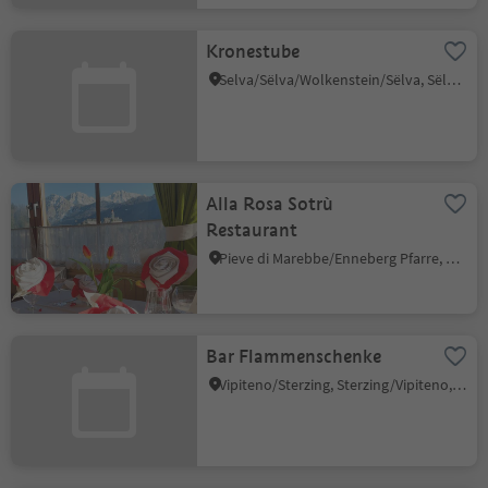
Kronestube
Selva/Sëlva/Wolkenstein/Sëlva, Sëlva/Selva di Val Gardena, Dolomites Region Val Gardena
Alla Rosa Sotrù
Restaurant
Pieve di Marebbe/Enneberg Pfarre, Al Plan/San Vigilio, Dolomites Region Kronplatz/Plan de Corones
Bar Flammenschenke
Vipiteno/Sterzing, Sterzing/Vipiteno, Sterzing/Vipiteno and environs