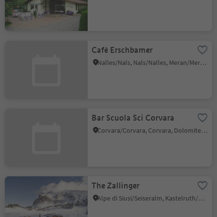
Cafè Erschbamer
Nalles/Nals, Nals/Nalles, Meran/Merano and environs
Bar Scuola Sci Corvara
Corvara/Corvara, Corvara, Dolomites Region Alta Badia
The Zallinger
Alpe di Siusi/Seiseralm, Kastelruth/Castelrotto, Dolomites Region Seiser Alm