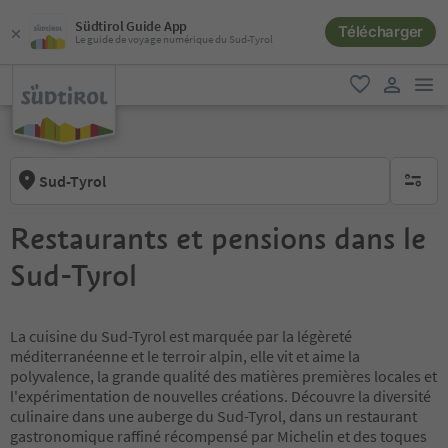
Südtirol Guide App
Télécharger
Le guide de voyage numérique du Sud-Tyrol
lie
favori
lien util
Sud-Tyrol
aucun fi
Restaurants et pensions dans le
Sud-Tyrol
La cuisine du Sud-Tyrol est marquée par la légèreté
méditerranéenne et le terroir alpin, elle vit et aime la
polyvalence, la grande qualité des matières premières locales et
l'expérimentation de nouvelles créations. Découvre la diversité
culinaire dans une auberge du Sud-Tyrol, dans un restaurant
gastronomique raffiné récompensé par Michelin et des toques