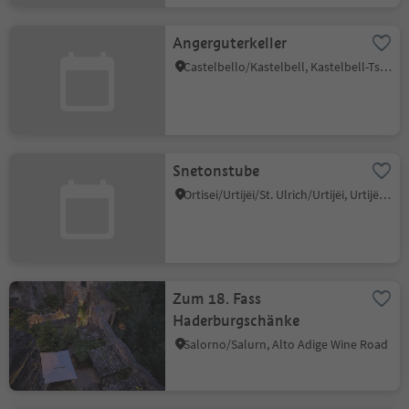
Angerguterkeller
Castelbello/Kastelbell, Kastelbell-Tschars/Castelbello-Ciardes, Vinschgau/Val Venosta
Snetonstube
Ortisei/Urtijëi/St. Ulrich/Urtijëi, Urtijëi/Ortisei, Dolomites Region Val Gardena
Zum 18. Fass
Haderburgschänke
Salorno/Salurn, Alto Adige Wine Road