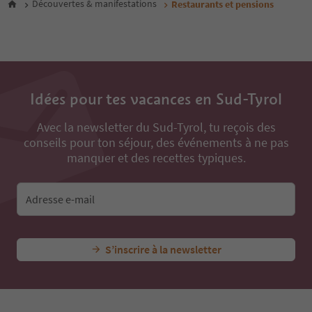
Découvertes & manifestations
Restaurants et pensions
10
11
12
13
14
15
16
Idées pour tes vacances en Sud-Tyrol
17
18
Avec la newsletter du Sud-Tyrol, tu reçois des
19
conseils pour ton séjour, des événements à ne pas
20
manquer et des recettes typiques.
21
22
23
Adresse e-mail
24
25
26
27
S’inscrire à la newsletter
28
29
30
31