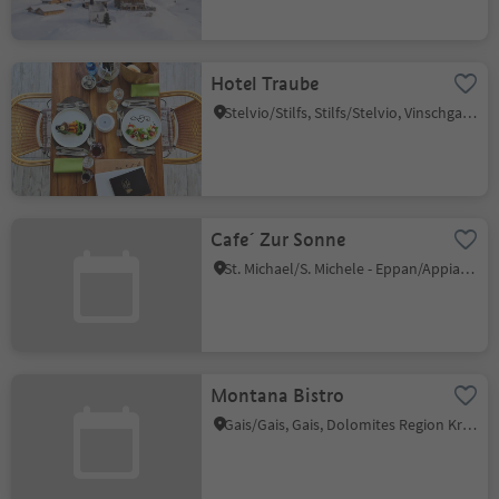
Hotel Traube
Stelvio/Stilfs, Stilfs/Stelvio, Vinschgau/Val Venosta
Cafe´ Zur Sonne
St. Michael/S. Michele - Eppan/Appiano, Eppan an der Weinstaße/Appiano sulla Strada del Vino, Alto Adige Wine Road
Montana Bistro
Gais/Gais, Gais, Dolomites Region Kronplatz/Plan de Corones