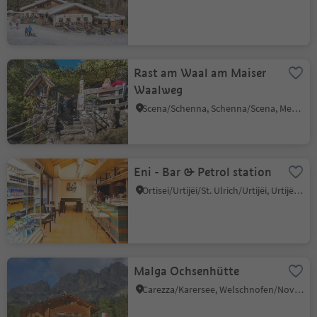
Rast am Waal am Maiser
Waalweg
Scena/Schenna, Schenna/Scena, Meran/Merano and environs
Eni - Bar & Petrol station
Ortisei/Urtijëi/St. Ulrich/Urtijëi, Urtijëi/Ortisei, Dolomites Region Val Gardena
Malga Ochsenhütte
Carezza/Karersee, Welschnofen/Nova Levante, Dolomites Region Eggental