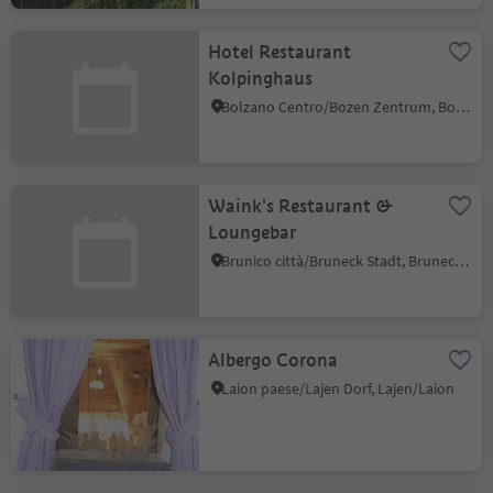
Hotel Restaurant
Kolpinghaus
Bolzano Centro/Bozen Zentrum, Bolzano/Bozen, Bolzano/Bozen and environs
Waink's Restaurant &
Loungebar
Brunico città/Bruneck Stadt, Bruneck/Brunico, Dolomites Region Kronplatz/Plan de Corones
Albergo Corona
Laion paese/Lajen Dorf, Lajen/Laion