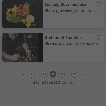
Sonnalp Gourmetstube
Obereggen/Obereggen, Deutschnofen/Nova Ponente, Dolomites Region Eggental
Restaurant SomVino
Tirolo/Tirol, Tirol/Tirolo, Meran/Merano and environs
1
2
...
...
1
64
65
66
75
3
4
1921 - 1950 sur 2238 résultats
5
6
7
8
9