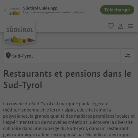
Südtirol Guide App
Télécharger
Le guide de voyage numérique du Sud-Tyrol
lie
favori
lien util
Sud-Tyrol
aucun fi
Restaurants et pensions dans le
Sud-Tyrol
La cuisine du Sud-Tyrol est marquée par la légèreté
méditerranéenne et le terroir alpin, elle vit et aime la
polyvalence, la grande qualité des matières premières locales et
l'expérimentation de nouvelles créations. Découvre la diversité
culinaire dans une auberge du Sud-Tyrol, dans un restaurant
gastronomique raffiné récompensé par Michelin et des toques