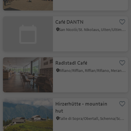
Café DANTN
San Nicolò/St. Nikolaus, Ulten/Ultimo, Meran/Merano and environs
Radlstadl Café
Rifiano/Riffian, Riffian/Rifiano, Meran/Merano and environs
Hirzerhütte - mountain
hut
Talle di Sopra/Obertall, Schenna/Scena, Meran/Merano and environs