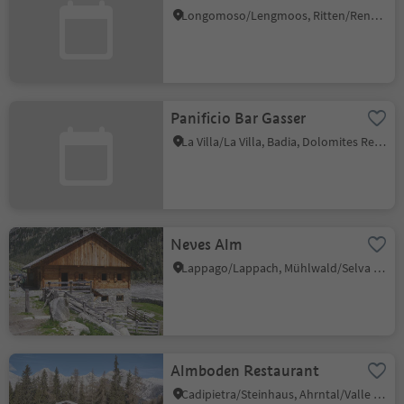
Longomoso/Lengmoos, Ritten/Renon, Bolzano/Bozen and environs
Panificio Bar Gasser
La Villa/La Villa, Badia, Dolomites Region Alta Badia
Neves Alm
Lappago/Lappach, Mühlwald/Selva dei Molini, Ahrntal/Valle Aurina
Almboden Restaurant
Cadipietra/Steinhaus, Ahrntal/Valle Aurina, Ahrntal/Valle Aurina