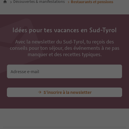
Découvertes & manifestations
Restaurants et pensions
10
11
12
13
14
Idées pour tes vacances en Sud-Tyrol
15
16
Avec la newsletter du Sud-Tyrol, tu reçois des
17
conseils pour ton séjour, des événements à ne pas
18
manquer et des recettes typiques.
19
20
21
Adresse e-mail
22
23
24
25
S’inscrire à la newsletter
26
27
28
29
30
31