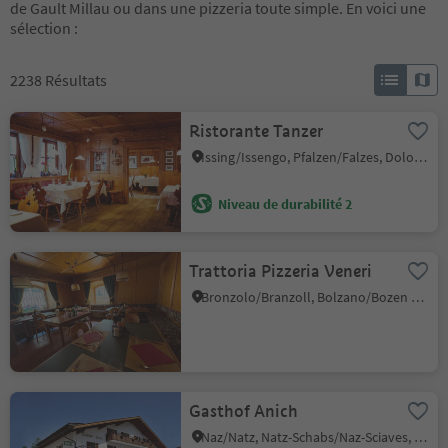
de Gault Millau ou dans une pizzeria toute simple. En voici une
sélection :
2238
Résultats
Ristorante Tanzer
Issing/Issengo, Pfalzen/Falzes, Dolomites Region Kronplatz/Plan de Corones
Niveau de durabilité 2
Trattoria Pizzeria Veneri
Bronzolo/Branzoll, Bolzano/Bozen and environs
Gasthof Anich
Naz/Natz, Natz-Schabs/Naz-Sciaves, Brixen/Bressanone and environs