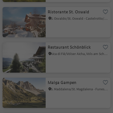
Ristorante St. Oswald
S. Osvaldo/St. Oswald - Castelrotto/Kastelruth, Kastelruth/Castelrotto, Dolomites Region Seiser Alm
Restaurant Schönblick
Aica di Fiè/Völser Aicha, Völs am Schlern/Fiè allo Sciliar, Dolomites Region Seiser Alm
Malga Gampen
S. Maddalena/St. Magdalena - Funes/Villnöss, Villnöss/Funes, Dolomites Region Lüsen Villnöss