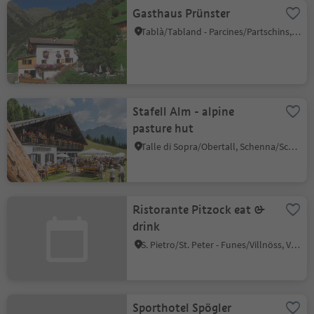
Gasthaus Prünster
Tablà/Tabland - Parcines/Partschins, Partschins/Parcines, Meran/Merano and environs
Stafell Alm - alpine
pasture hut
Talle di Sopra/Obertall, Schenna/Scena, Meran/Merano and environs
Ristorante Pitzock eat &
drink
S. Pietro/St. Peter - Funes/Villnöss, Villnöss/Funes, Dolomites Region Lüsen Villnöss
Sporthotel Spögler