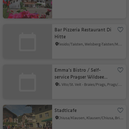
Bar Pizzeria Restaurant Di
Hitte
Tesido/Taisten, Welsberg-Taisten/Monguelfo-Tesido
Emma's Bistro / Self-
service Pragser Wildsee
lake
S. Vito/St. Veit - Braies/Prags, Prags/Braies, Dolomites Region 3 Zinnen
Stadtlcafe
Chiusa/Klausen, Klausen/Chiusa, Brixen/Bressanone and environs