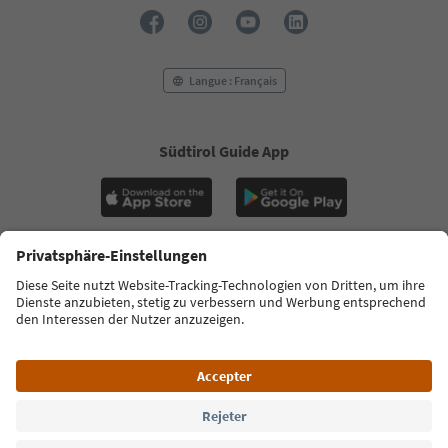
32
33
34
35
Langue : Français
36
37
38
39
Südtirol Guide App
40
41
42
43
44
45
FAQ
Contactez-nous
Presse
MICE
46
47
Politique de confidentialité
Conditions générales
Empreinte
48
Politique relative aux cookies
Commission film
49
50
À propos de nous
Déclaration d’accessibilité
South Tyrol B2B
51
52
53
© 2026 IDM Südtirol