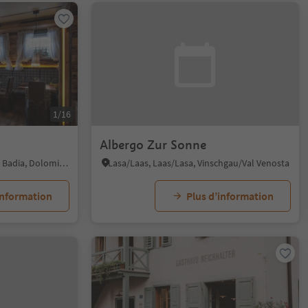
1/16
Albergo Zur Sonne
San Cassiano/San Cassiano, Badia, Dolomites Region Alta Badia
Lasa/Laas, Laas/Lasa, Vinschgau/Val Venosta
information
Plus d’information