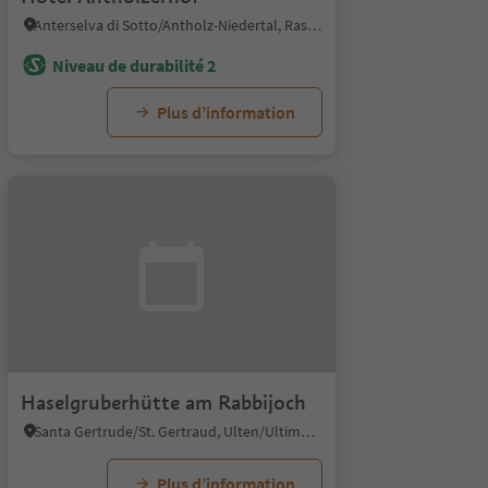
Anterselva di Sotto/Antholz-Niedertal, Rasen-Antholz/Rasun Anterselva, Dolomites Region Kronplatz/Plan de Corones
Niveau de durabilité 2
Plus d’information
Haselgruberhütte am Rabbijoch
Santa Gertrude/St. Gertraud, Ulten/Ultimo, Meran/Merano and environs
Plus d’information