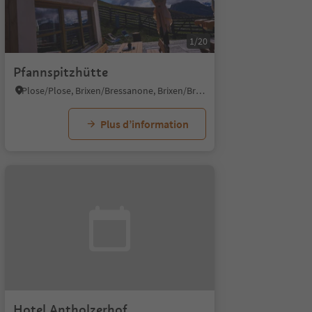
1/20
Pfannspitzhütte
Plose/Plose, Brixen/Bressanone, Brixen/Bressanone and environs
Plus d’information
Hotel Antholzerhof