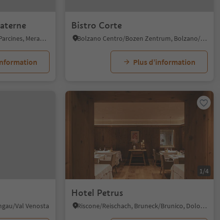
Laterne
Bistro Corte
Rablà/Rabland, Partschins/Parcines, Meran/Merano and environs
Bolzano Centro/Bozen Zentrum, Bolzano/Bozen, Bolzano/Bozen and environs
information
Plus d’information
1/4
Hotel Petrus
schgau/Val Venosta
Riscone/Reischach, Bruneck/Brunico, Dolomites Region Kronplatz/Plan de Corones