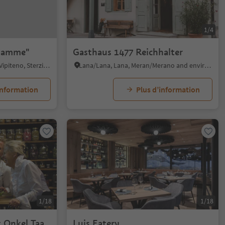
1/4
Flamme"
Gasthaus 1477 Reichhalter
Vipiteno/Sterzing, Sterzing/Vipiteno, Sterzing/Vipiteno and environs
Lana/Lana, Lana, Meran/Merano and environs
information
Plus d’information
1/18
1/18
 Onkel Taa
Luis Eatery