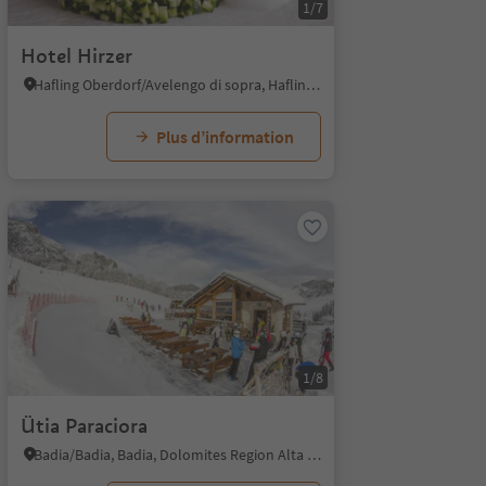
1/7
Hotel Hirzer
Hafling Oberdorf/Avelengo di sopra, Hafling/Avelengo, Meran/Merano and environs
Plus d’information
1/8
Ütia Paraciora
Badia/Badia, Badia, Dolomites Region Alta Badia