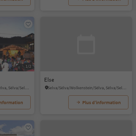
1/2
Else
Selva/Sëlva/Wolkenstein/Sëlva, Sëlva/Selva di Val Gardena, Dolomites Region Val Gardena
Selva/Sëlva/Wolkenstein/Sëlva, Sëlva/Selva di Val Gardena, Dolomites Region Val Gardena
information
Plus d’information