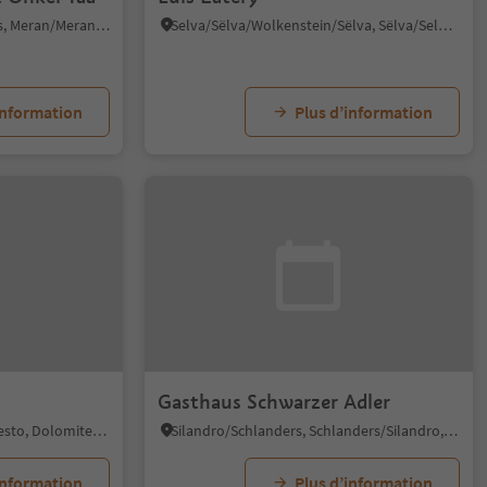
Tel/Töll, Partschins/Parcines, Meran/Merano and environs
Selva/Sëlva/Wolkenstein/Sëlva, Sëlva/Selva di Val Gardena, Dolomites Region Val Gardena
information
Plus d’information
Gasthaus Schwarzer Adler
S.Giuseppe/Moos, Sexten/Sesto, Dolomites Region 3 Zinnen
Silandro/Schlanders, Schlanders/Silandro, Vinschgau/Val Venosta
information
Plus d’information