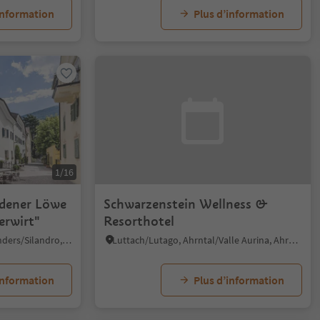
information
Plus d’information
1/16
ldener Löwe
Schwarzenstein Wellness &
erwirt"
Resorthotel
Silandro/Schlanders, Schlanders/Silandro, Vinschgau/Val Venosta
Luttach/Lutago, Ahrntal/Valle Aurina, Ahrntal/Valle Aurina
information
Plus d’information