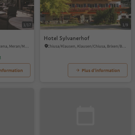
1/17
1/9
Hotel Sylvanerhof
Scena/Schenna, Schenna/Scena, Meran/Merano and environs
Chiusa/Klausen, Klausen/Chiusa, Brixen/Bressanone and environs
2
information
Plus d’information