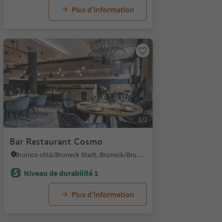
Plus d’information
1/2
Bar Restaurant Cosmo
Brunico città/Bruneck Stadt, Bruneck/Brunico, Dolomites Region Kronplatz/Plan de Corones
Niveau de durabilité 1
Plus d’information