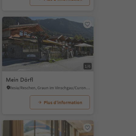
1/6
Mein Dörfl
Resia/Reschen, Graun im Vinschgau/Curon Venosta, Vinschgau/Val Venosta
Plus d’information