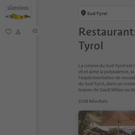
Sud-Tyrol
Restaurants
lien menu
favori
lien utilisateur
Tyrol
La cuisine du Sud-Tyrol est 
vit et aime la polyvalence, 
l'expérimentation de nouvel
du Sud-Tyrol, dans un resta
toques de Gault Millau ou da
2238
Résultats