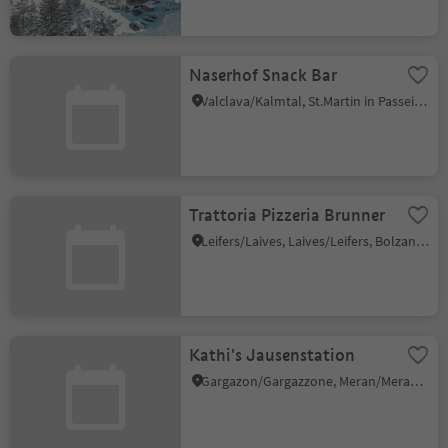
Naserhof Snack Bar
Valclava/Kalmtal, St.Martin in Passeier/San Martino in Passiria, Meran/Merano and environs
Trattoria Pizzeria Brunner
Leifers/Laives, Laives/Leifers, Bolzano/Bozen and environs
Kathi's Jausenstation
Gargazon/Gargazzone, Meran/Merano and environs