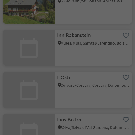
S. Giovanni/St. Johann, Ahrntal/Valle Aurina, Ahrntal/Valle Aurina
Inn Rabenstein
Mules/Muls, Sarntal/Sarentino, Bolzano/Bozen and environs
L'Ostí
Corvara/Corvara, Corvara, Dolomites Region Alta Badia
Luis Bistro
Sëlva/Selva di Val Gardena, Dolomites Region Val Gardena