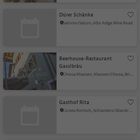
Dürer Schänke
Salorno/Salurn, Alto Adige Wine Road
Beerhouse-Restaurant
Gasslbräu
Chiusa/Klausen, Klausen/Chiusa, Brixen/Bressanone and environs
Gasthof Rita
Corzes/Kortsch, Schlanders/Silandro, Vinschgau/Val Venosta