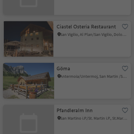
Ciastel Osteria Restaurant
San Vigilio, Al Plan/San Vigilio, Dolomites Region Kronplatz/Plan de Corones
Göma
Antermoia/Untermoj, San Martin /San Martino, Dolomites Region Kronplatz/Plan de Corones
Pfandleralm Inn
San Martino i.P./St. Martin i.P., St.Martin in Passeier/San Martino in Passiria, Meran/Merano and environs