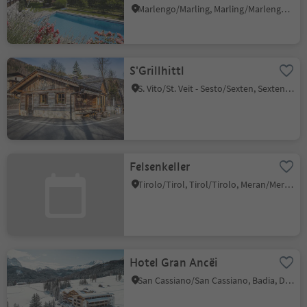
Marlengo/Marling, Marling/Marlengo, Meran/Merano and environs
S'Grillhittl
S. Vito/St. Veit - Sesto/Sexten, Sexten/Sesto, Dolomites Region 3 Zinnen
Felsenkeller
Tirolo/Tirol, Tirol/Tirolo, Meran/Merano and environs
Hotel Gran Ancëi
San Cassiano/San Cassiano, Badia, Dolomites Region Alta Badia