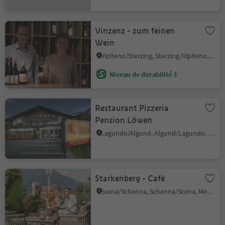
Vinzenz - zum feinen
Wein
Vipiteno/Sterzing, Sterzing/Vipiteno, Sterzing/Vipiteno and environs
Niveau de durabilité 3
Restaurant Pizzeria
Pension Löwen
Lagundo/Algund, Algund/Lagundo, Meran/Merano and environs
Starkenberg - Café
Scena/Schenna, Schenna/Scena, Meran/Merano and environs