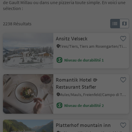
de Gault Millau ou dans une pizzeria toute simple. En voici une
sélection :
2238
Résultats
Ansitz Velseck
Tires/Tiers, Tiers am Rosengarten/Tires al Catinaccio, Dolomites Region Seiser Alm
Niveau de durabilité 1
Romantik Hotel &
Restaurant Stafler
Mules/Mauls, Freienfeld/Campo di Trens, Sterzing/Vipiteno and environs
Niveau de durabilité 2
Platterhof mountain inn