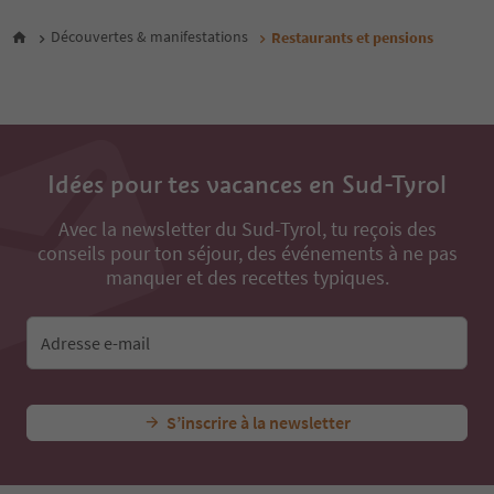
8
9
Découvertes & manifestations
Restaurants et pensions
10
11
12
13
14
15
Idées pour tes vacances en Sud-Tyrol
16
17
18
Avec la newsletter du Sud-Tyrol, tu reçois des
19
conseils pour ton séjour, des événements à ne pas
20
manquer et des recettes typiques.
21
22
23
Adresse e-mail
24
25
26
S’inscrire à la newsletter
27
28
29
30