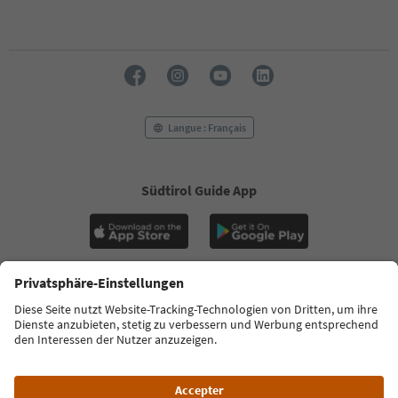
31
32
33
34
35
36
37
Langue : Français
38
39
40
Südtirol Guide App
41
42
43
44
45
46
47
FAQ
Contactez-nous
Presse
MICE
48
Politique de confidentialité
Conditions générales
Empreinte
49
50
Politique relative aux cookies
Commission film
51
À propos de nous
Déclaration d’accessibilité
South Tyrol B2B
52