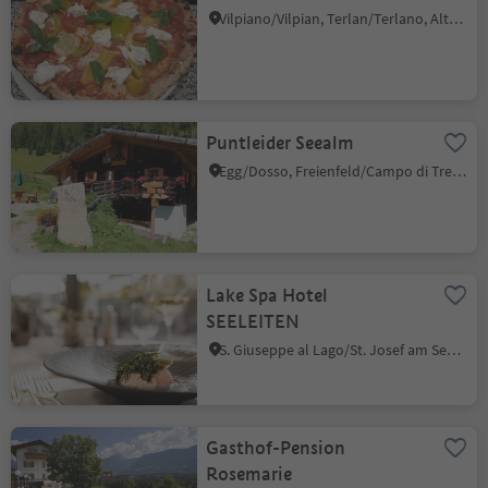
Vilpiano/Vilpian, Terlan/Terlano, Alto Adige Wine Road
Puntleider Seealm
Egg/Dosso, Freienfeld/Campo di Trens, Sterzing/Vipiteno and environs
Lake Spa Hotel
SEELEITEN
S. Giuseppe al Lago/St. Josef am See, Kaltern an der Weinstraße/Caldaro sulla Strada del Vino, Alto Adige Wine Road
Gasthof-Pension
Rosemarie