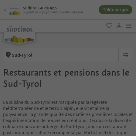
Südtirol Guide App
Télécharger
Le guide de voyage numérique du Sud-Tyrol
lie
favori
lien util
Sud-Tyrol
aucun fi
Restaurants et pensions dans le
Sud-Tyrol
La cuisine du Sud-Tyrol est marquée par la légèreté
méditerranéenne et le terroir alpin, elle vit et aime la
polyvalence, la grande qualité des matières premières locales et
l'expérimentation de nouvelles créations. Découvre la diversité
culinaire dans une auberge du Sud-Tyrol, dans un restaurant
gastronomique raffiné récompensé par Michelin et des toques