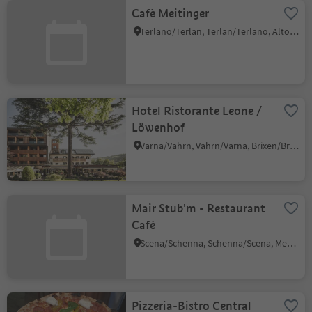
Cafè Meitinger
Terlano/Terlan, Terlan/Terlano, Alto Adige Wine Road
Hotel Ristorante Leone /
Löwenhof
Varna/Vahrn, Vahrn/Varna, Brixen/Bressanone and environs
Mair Stub'm - Restaurant
Café
Scena/Schenna, Schenna/Scena, Meran/Merano and environs
Pizzeria-Bistro Central