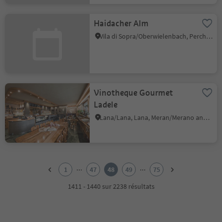
Haidacher Alm
Vila di Sopra/Oberwielenbach, Percha/Perca, Dolomites Region Kronplatz/Plan de Corones
Vinotheque Gourmet
Ladele
Lana/Lana, Lana, Meran/Merano and environs
1
2
...
...
1
47
48
49
75
3
4
1411 - 1440 sur 2238 résultats
5
6
7