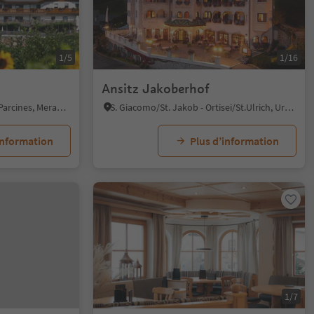
1/5
1/16
Ansitz Jakoberhof
Rablà/Rabland, Partschins/Parcines, Meran/Merano and environs
S. Giacomo/St. Jakob - Ortisei/St.Ulrich, Urtijëi/Ortisei, Dolomites Region Val Gardena
information
Plus d’information
1/7