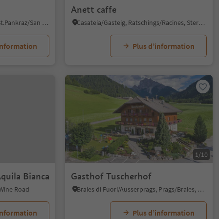
Anett caffe
San Pancrazio/St. Pankraz, St.Pankraz/San Pancrazio, Meran/Merano and environs
Casateia/Gasteig, Ratschings/Racines, Sterzing/Vipiteno and environs
information
Plus d’information
1/10
Aquila Bianca
Gasthof Tuscherhof
 Wine Road
Braies di Fuori/Ausserprags, Prags/Braies, Dolomites Region 3 Zinnen
information
Plus d’information