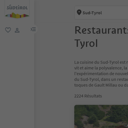
Sud-Tyrol
Restaurants
lien menu
favori
lien utilisateur
Tyrol
La cuisine du Sud-Tyrol est 
vit et aime la polyvalence, 
l'expérimentation de nouvel
du Sud-Tyrol, dans un resta
toques de Gault Millau ou da
2224
Résultats