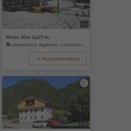
1/2
Moos Alm 1477 m
S. Maddalena/St. Magdalena - Casies/Gsies, Gsies/Valle di Casies
Plus d’information
1/20