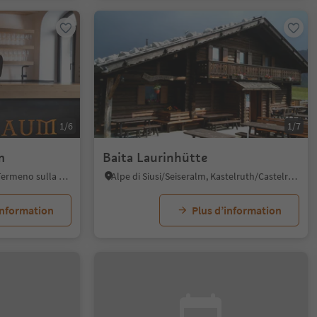
1/6
1/7
m
Baita Laurinhütte
Tramin an der Weinstraße/Termeno sulla Strada del Vino, Alto Adige Wine Road
Alpe di Siusi/Seiseralm, Kastelruth/Castelrotto, Dolomites Region Seiser Alm
information
Plus d’information