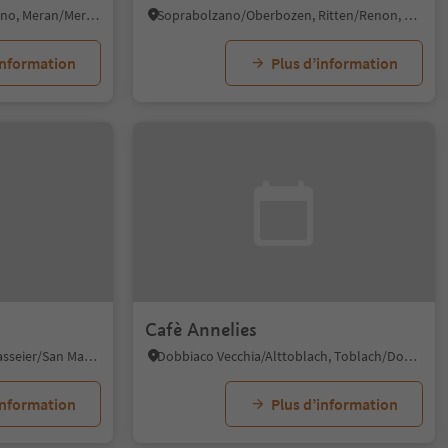
Merano/Meran, Meran/Merano, Meran/Merano and environs
Soprabolzano/Oberbozen, Ritten/Renon, Bolzano/Bozen and environs
information
Plus d’information
Cafè Annelies
Vallone/Flon, St.Martin in Passeier/San Martino in Passiria, Meran/Merano and environs
Dobbiaco Vecchia/Alttoblach, Toblach/Dobbiaco, Dolomites Region 3 Zinnen
information
Plus d’information