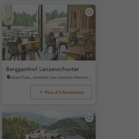
1/8
Berggasthof Lanzenschuster
Valas/Flaas, Jenesien/San Genesio Atesino, Bolzano/Bozen and environs
Plus d’information