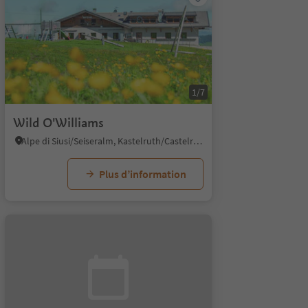
1/7
Wild O'Williams
Alpe di Siusi/Seiseralm, Kastelruth/Castelrotto, Dolomites Region Seiser Alm
Plus d’information