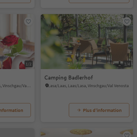
1/2
1/4
Camping Badlerhof
Slingia/Schlinig, Mals/Malles, Vinschgau/Val Venosta
Lasa/Laas, Laas/Lasa, Vinschgau/Val Venosta
information
Plus d’information