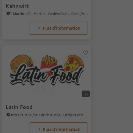
Kahnwirt
S. Martino/St. Martin - Casies/Gsies, Gsies/Valle di Casies
Plus d’information
1/2
Latin Food
Ortisei/Urtijëi/St. Ulrich/Urtijëi, Urtijëi/Ortisei, Dolomites Region Val Gardena
Plus d’information