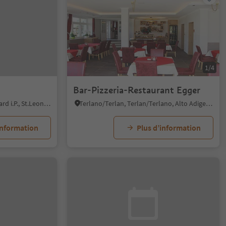
1/4
Bar-Pizzeria-Restaurant Egger
San Leonardo i.P./St. Leonhard i.P., St.Leonhard in Passeier/San Leonardo in Passiria, Meran/Merano and environs
Terlano/Terlan, Terlan/Terlano, Alto Adige Wine Road
information
Plus d’information