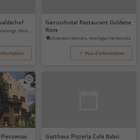
walderhof
Genusshotel Restaurant Goldene
Rose
Marlengo/Marling, Marling/Marlengo, Meran/Merano and environs
Schlanders/Silandro, Vinschgau/Val Venosta
information
Plus d’information
1/3
l Pienzenau
Gasthaus Pizzeria Cafè Babsi