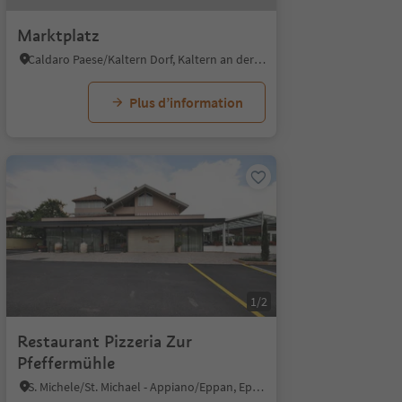
Marktplatz
Caldaro Paese/Kaltern Dorf, Kaltern an der Weinstraße/Caldaro sulla Strada del Vino, Alto Adige Wine Road
Plus d’information
1/2
Restaurant Pizzeria Zur
Pfeffermühle
S. Michele/St. Michael - Appiano/Eppan, Eppan an der Weinstaße/Appiano sulla Strada del Vino, Alto Adige Wine Road