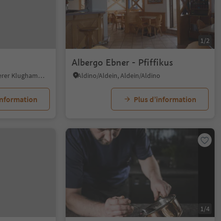
1/2
Albergo Ebner - Pfiffikus
Caldaro Campi al lago/Kalterer Klughammer, Kaltern an der Weinstraße/Caldaro sulla Strada del Vino, Alto Adige Wine Road
Aldino/Aldein, Aldein/Aldino
information
Plus d’information
1/4