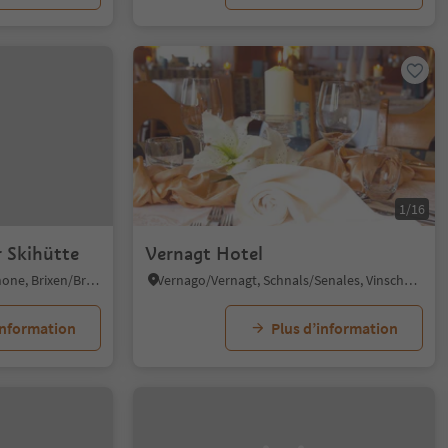
1/16
 Skihütte
Vernagt Hotel
Plose/Plose, Brixen/Bressanone, Brixen/Bressanone and environs
Vernago/Vernagt, Schnals/Senales, Vinschgau/Val Venosta
information
Plus d’information