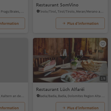
Restaurant SomVino
Braies di Fuori/Ausserprags, Prags/Braies, Dolomites Region 3 Zinnen
Tirolo/Tirol, Tirol/Tirolo, Meran/Merano and environs
information
Plus d’information
1/8
Restaurant Lüch Alfarëi
Kaltern Dorf/Caldaro Paese, Kaltern an der Weinstraße/Caldaro sulla Strada del Vino, Alto Adige Wine Road
Badia/Badia, Badia, Dolomites Region Alta Badia
information
Plus d’information