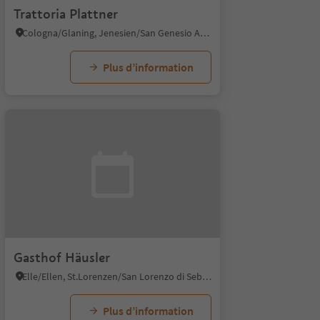
Trattoria Plattner
Cologna/Glaning, Jenesien/San Genesio Atesino, Bolzano/Bozen and environs
Plus d’information
Gasthof Häusler
Elle/Ellen, St.Lorenzen/San Lorenzo di Sebato, Dolomites Region Kronplatz/Plan de Corones
Plus d’information