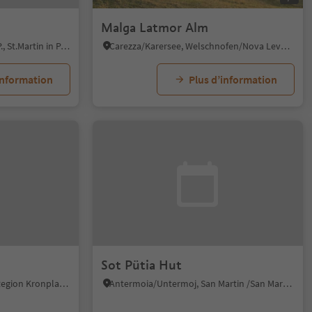
Malga Latmor Alm
San Martino i.P./St. Martin i.P., St.Martin in Passeier/San Martino in Passiria, Meran/Merano and environs
Carezza/Karersee, Welschnofen/Nova Levante, Dolomites Region Eggental
information
Plus d’information
Sot Pütia Hut
Gais/Gais, Gais, Dolomites Region Kronplatz/Plan de Corones
Antermoia/Untermoj, San Martin /San Martino, Dolomites Region Kronplatz/Plan de Corones