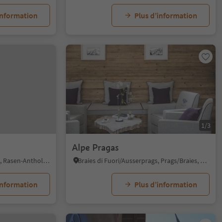
information
Plus d’information
1/3
Alpe Pragas
Rasun di Sotto/Niederrasen, Rasen-Antholz/Rasun Anterselva, Dolomites Region Kronplatz/Plan de Corones
Braies di Fuori/Ausserprags, Prags/Braies, Dolomites Region 3 Zinnen
information
Plus d’information