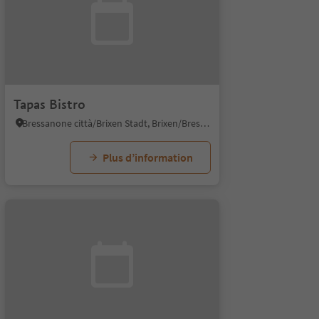
Tapas Bistro
Bressanone città/Brixen Stadt, Brixen/Bressanone, Brixen/Bressanone and environs
Plus d’information