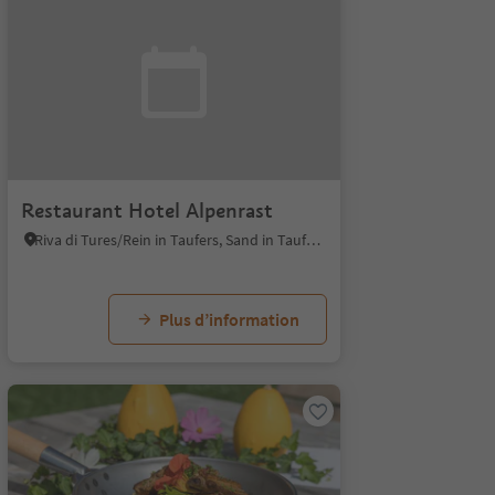
Restaurant Hotel Alpenrast
Riva di Tures/Rein in Taufers, Sand in Taufers/Campo Tures, Ahrntal/Valle Aurina
Plus d’information