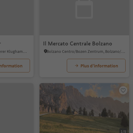
r
Il Mercato Centrale Bolzano
Caldaro Campi al lago/Kalterer Klughammer, Kaltern an der Weinstraße/Caldaro sulla Strada del Vino, Alto Adige Wine Road
Bolzano Centro/Bozen Zentrum, Bolzano/Bozen, Bolzano/Bozen and environs
information
Plus d’information
1/9