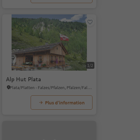
1/2
Alp Hut Plata
Plata/Platten - Falzes/Pfalzen, Pfalzen/Falzes, Dolomites Region Kronplatz/Plan de Corones
Plus d’information