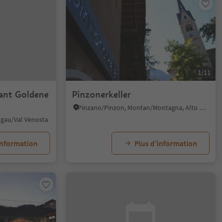
1/11
ant Goldene
Pinzonerkeller
Pinzano/Pinzon, Montan/Montagna, Alto Adige Wine Road
hgau/Val Venosta
information
Plus d’information