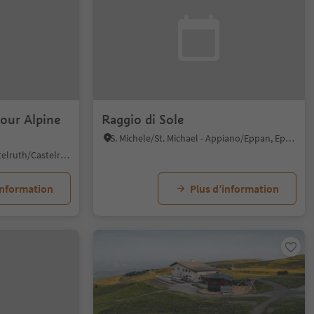
your Alpine
Raggio di Sole
S. Michele/St. Michael - Appiano/Eppan, Eppan an der Weinstaße/Appiano sulla Strada del Vino, Alto Adige Wine Road
Alpe di Siusi/Seiseralm, Kastelruth/Castelrotto, Dolomites Region Seiser Alm
information
Plus d’information