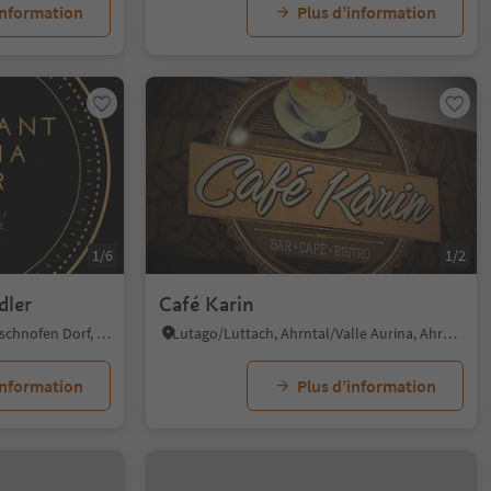
information
Plus d’information
1/6
1/2
dler
Café Karin
Nova Ponente Centro/Deutschnofen Dorf, Deutschnofen/Nova Ponente, Dolomites Region Eggental
Lutago/Luttach, Ahrntal/Valle Aurina, Ahrntal/Valle Aurina
information
Plus d’information