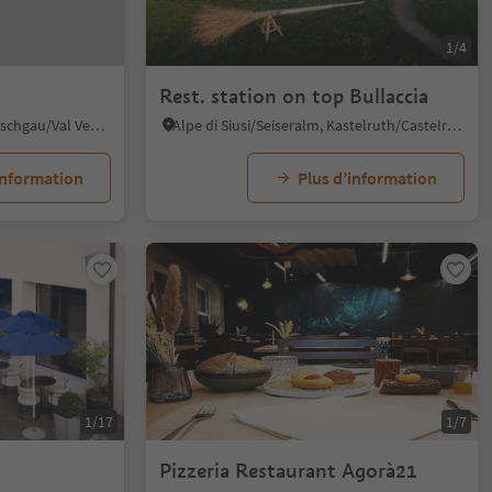
1/4
Rest. station on top Bullaccia
Tanas/Tanas, Laas/Lasa, Vinschgau/Val Venosta
Alpe di Siusi/Seiseralm, Kastelruth/Castelrotto, Dolomites Region Seiser Alm
information
Plus d’information
1/17
1/7
Pizzeria Restaurant Agorà21