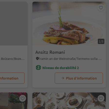
1/5
a
Ansitz Romani
Gries/Gries, Bolzano/Bozen, Bolzano/Bozen and environs
Tramin an der Weinstraße/Termeno sulla Strada del Vino, Alto Adige Wine Road
Niveau de durabilité 2
information
Plus d’information