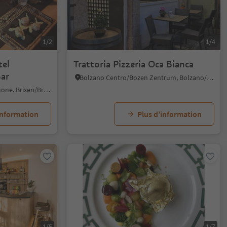
1/2
1/4
tel
Trattoria Pizzeria Oca Bianca
Bar
Bolzano Centro/Bozen Zentrum, Bolzano/Bozen, Bolzano/Bozen and environs
Plose/Plose, Brixen/Bressanone, Brixen/Bressanone and environs
information
Plus d’information
1/5
1/7