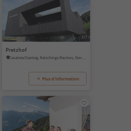
1/7
Pretzhof
Casateia/Gasteig, Ratschings/Racines, Sterzing/Vipiteno and environs
Plus d’information