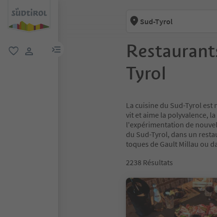
Sud-Tyrol
Restaurants
lien menu
favori
lien utilisateur
Tyrol
La cuisine du Sud-Tyrol est 
vit et aime la polyvalence, 
l'expérimentation de nouvel
du Sud-Tyrol, dans un resta
toques de Gault Millau ou da
2238
Résultats