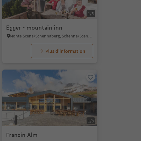
1/5
Egger - mountain inn
Monte Scena/Schennaberg, Schenna/Scena, Meran/Merano and environs
Plus d’information
1/8
Franzin Alm