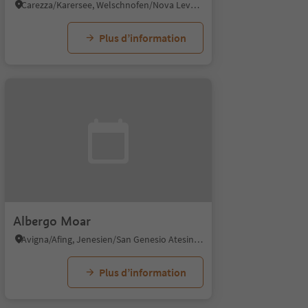
Carezza/Karersee, Welschnofen/Nova Levante, Dolomites Region Eggental
Plus d’information
Albergo Moar
Avigna/Afing, Jenesien/San Genesio Atesino, Bolzano/Bozen and environs
Plus d’information