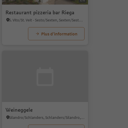
Restaurant pizzeria bar Riega
S. Vito/St. Veit - Sesto/Sexten, Sexten/Sesto, Dolomites Region 3 Zinnen
Plus d’information
Weineggele
Silandro/Schlanders, Schlanders/Silandro, Vinschgau/Val Venosta