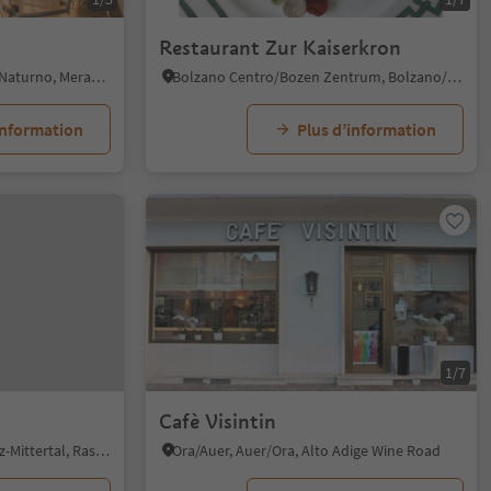
Restaurant Zur Kaiserkron
Naturno/Naturns, Naturns/Naturno, Meran/Merano and environs
Bolzano Centro/Bozen Zentrum, Bolzano/Bozen, Bolzano/Bozen and environs
information
Plus d’information
1/7
Cafè Visintin
Anterselva di Mezzo/Antholz-Mittertal, Rasen-Antholz/Rasun Anterselva, Dolomites Region Kronplatz/Plan de Corones
Ora/Auer, Auer/Ora, Alto Adige Wine Road