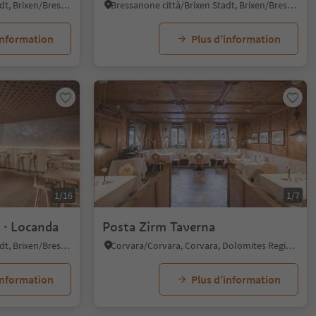
Bressanone città/Brixen Stadt, Brixen/Bressanone, Brixen/Bressanone and environs
Bressanone città/Brixen Stadt, Brixen/Bressanone, Brixen/Bressanone and environs
information
Plus d’information
1/16
1/7
 · Locanda
Posta Zirm Taverna
Bressanone città/Brixen Stadt, Brixen/Bressanone, Brixen/Bressanone and environs
Corvara/Corvara, Corvara, Dolomites Region Alta Badia
information
Plus d’information