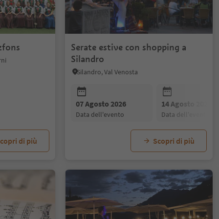
zfons
Serate estive con shopping a
Silandro
rni
Silandro, Val Venosta
07 Agosto 2026
14 Agosto 2026
data dell'evento
data dell'evento
copri di più
Scopri di più