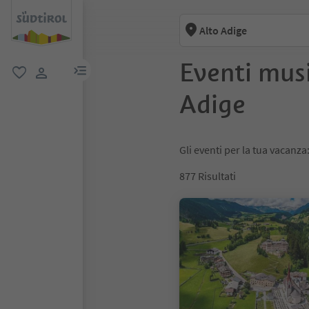
Alto Adige
Eventi music
menu link
favoriti
user link
Adige
Gli eventi per la tua vacanza
877
Risultati