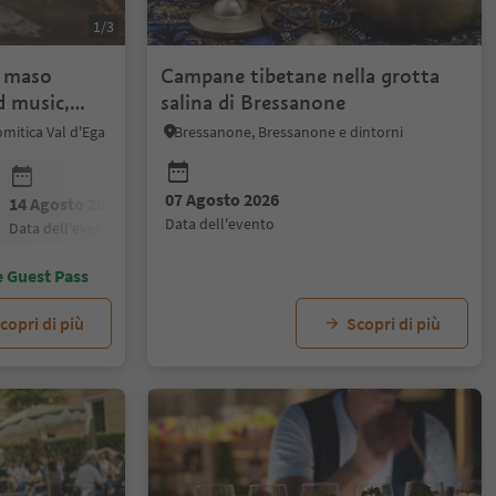
1/3
l maso
Campane tibetane nella grotta
d music,
salina di Bressanone
mitica Val d'Ega
Bressanone, Bressanone e dintorni
07 Agosto 2026
14 Agosto 2026
21 Agosto 2026
28 Agosto 20
data dell'evento
data dell'evento
data dell'evento
data dell'even
e Guest Pass
copri di più
Scopri di più