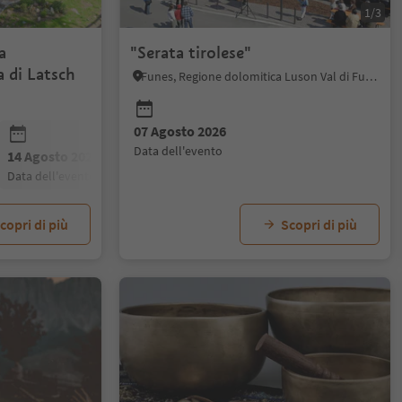
1/3
a
"Serata tirolese"
 di Latsch
Funes, Regione dolomitica Luson Val di Funes
07 Agosto 2026
data dell'evento
14 Agosto 2026
21 Agosto 2026
28 Agosto 20
data dell'evento
data dell'evento
data dell'even
copri di più
Scopri di più