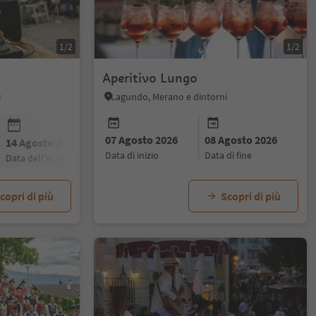
1/2
1/2
Aperitivo Lungo
i
Lagundo, Merano e dintorni
07 Agosto 2026
08 Agosto 2026
14 Agosto 2026
21 Agosto 2026
28 Agosto 20
data di inizio
data di fine
data dell'evento
data dell'evento
data dell'even
copri di più
Scopri di più