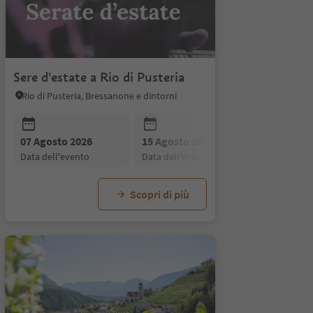
Sere d'estate a Rio di Pusteria
Rio di Pusteria, Bressanone e dintorni
26
07 Agosto 2026
04 Settembre 2026
15 Agosto 2026
11 Settembre 2026
18
to
data dell'evento
data dell'evento
data dell'evento
data dell'evento
d
Scopri di più