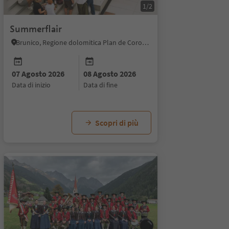
1/2
Summerflair
Brunico, Regione dolomitica Plan de Corones
07 Agosto 2026
08 Agosto 2026
data di inizio
data di fine
Scopri di più