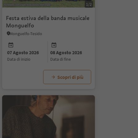
1/2
Festa estiva della banda musicale
Monguelfo
Monguelfo-Tesido
07 Agosto 2026
08 Agosto 2026
26
data di inizio
data di fine
to
Scopri di più