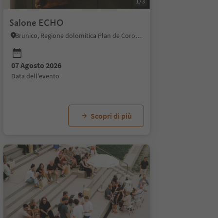
1/3
Salone ECHO
Brunico, Regione dolomitica Plan de Corones
07 Agosto 2026
14 Agosto 2026
19 Agosto 2026
21 Ag
data dell'evento
data dell'evento
data dell'evento
data d
Scopri di più