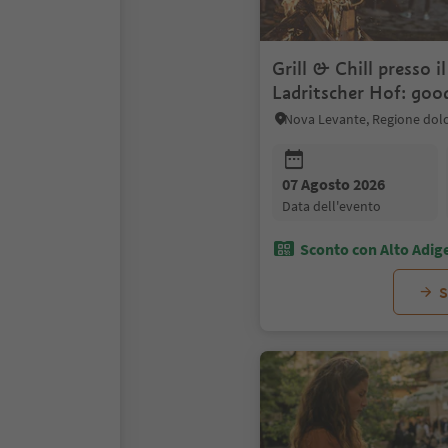
Grill & Chill presso i
Ladritscher Hof: goo
food & fun
Nova Levante, Regione dolo
07 Agosto 2026
data dell'evento
Sconto con Alto Adig
S