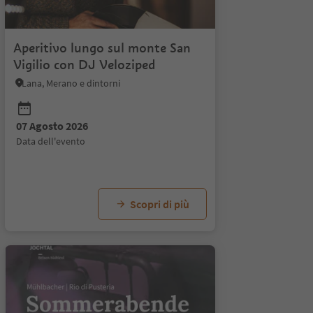
Aperitivo lungo sul monte San
Vigilio con DJ Veloziped
Lana, Merano e dintorni
07 Agosto 2026
26
04 Settembre 2026
11 Settembre 2026
data dell'evento
to
data dell'evento
data dell'evento
Scopri di più