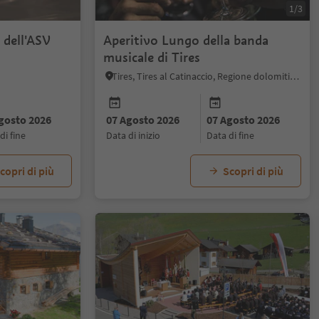
1/3
 dell'ASV
Aperitivo Lungo della banda
musicale di Tires
Tires, Tires al Catinaccio, Regione dolomitica Alpe di Siusi
gosto 2026
07 Agosto 2026
07 Agosto 2026
 di fine
data di inizio
data di fine
copri di più
Scopri di più