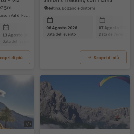
ato - Via
Simon's Trekking con i lama
3025m
Meltina, Bolzano e dintorni
Funes, Regione dolomitica Luson Val di Funes
06 Agosto 2026
07 Agosto 2026
data dell'evento
data dell'evento
13 Agosto 2026
20 Agosto 2026
27 Agosto 20
data dell'evento
data dell'evento
data dell'even
copri di più
Scopri di più
1/3