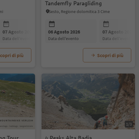
Tandemfly Paragliding
ni
Sesto, Regione dolomitica 3 Cime
07 Agosto 2026
06 Agosto 2026
08 Agosto 2026
07 Agosto 2026
09 Agosto 20
data dell'evento
data dell'evento
data dell'evento
data dell'evento
data dell'even
copri di più
Scopri di più
1/3
ng Tour
4 Peaks Alta Badia