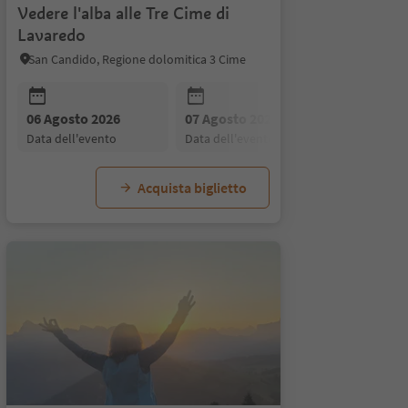
Vedere l'alba alle Tre Cime di
Lavaredo
San Candido, Regione dolomitica 3 Cime
26
06 Agosto 2026
20 Agosto 2026
10 Agosto 2026
07 Agosto 2026
27 Agosto 2026
11 Agosto 2026
13 Agosto
03 Se
12
to
data dell'evento
data dell'evento
data dell'evento
data dell'evento
data dell'evento
data dell'evento
data dell'
data d
d
Acquista biglietto