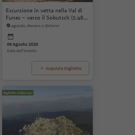
Escursione in vetta nella Val di
Funes – verso il Sobutsch (2.486
m)
Lagundo, Merano e dintorni
06 Agosto 2026
26
20 Agosto 2026
03 Settembre 2026
27 Agosto 2026
10 Settembre 2026
03 Se
17
data dell'evento
to
data dell'evento
data dell'evento
data dell'evento
data dell'evento
data d
d
Acquista biglietto
Biglietto online qui