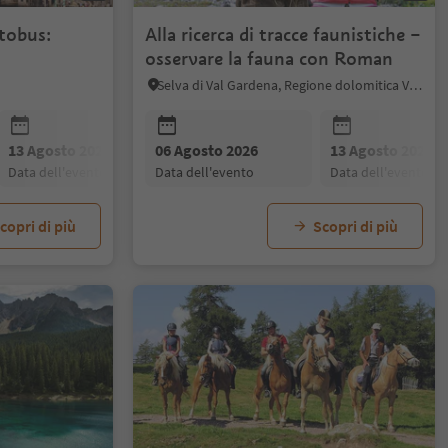
utobus:
Alla ricerca di tracce faunistiche –
osservare la fauna con Roman
Selva di Val Gardena, Regione dolomitica Val Gardena
13 Agosto 2026
06 Agosto 2026
20 Agosto 2026
13 Agosto 2026
27 Agosto 20
data dell'evento
data dell'evento
data dell'evento
data dell'evento
data dell'even
copri di più
Scopri di più