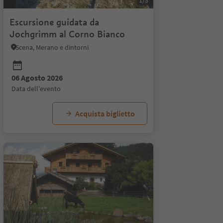
1/3
Escursione guidata da
Jochgrimm al Corno Bianco
Scena, Merano e dintorni
08 Agosto 2026
09 Agosto 2026
10 Ag
06 Agosto 2026
data dell'evento
data dell'evento
data d
data dell'evento
Acquista biglietto