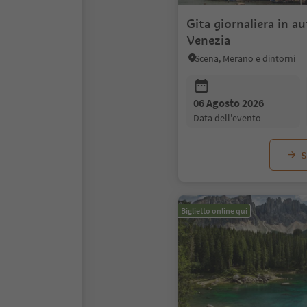
Gita giornaliera in a
Venezia
Scena, Merano e dintorni
06 Agosto 2026
data dell'evento
S
Biglietto online qui