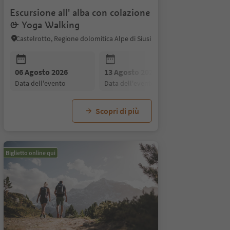
Escursione all' alba con colazione
& Yoga Walking
Castelrotto, Regione dolomitica Alpe di Siusi
26
06 Agosto 2026
08 Agosto 2026
03 Settembre 2026
13 Agosto 2026
09 Agosto 2026
10 Settembre 2026
20 Agosto
10 Ag
17
to
data dell'evento
data dell'evento
data dell'evento
data dell'evento
data dell'evento
data dell'evento
data dell'
data d
d
Scopri di più
Biglietto online qui