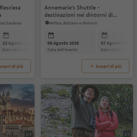
 Resciesa
Annemarie's Shuttle -
a
destinazioni nei dintorni di
Meltina!
 Val Gardena
Meltina, Bolzano e dintorni
13 Agosto 2026
06 Agosto 2026
20 Agosto 2026
07 Agosto 2026
27 Agosto 20
data dell'evento
data dell'evento
data dell'evento
data dell'evento
data dell'even
copri di più
Scopri di più
1/3
1/3