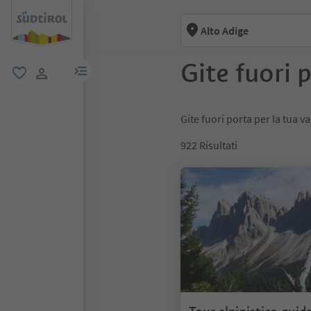
Alto Adige
Gite fuori 
menu link
favoriti
user link
Gite fuori porta per la tua v
922
Risultati