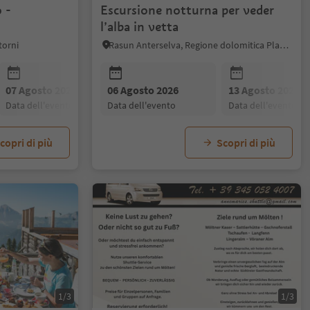
 -
Escursione notturna per veder
l’alba in vetta
torni
Rasun Anterselva, Regione dolomitica Plan de Corones
07 Agosto 2026
06 Agosto 2026
08 Agosto 2026
13 Agosto 2026
09 Agosto 20
data dell'evento
data dell'evento
data dell'evento
data dell'evento
data dell'even
copri di più
Scopri di più
1/3
1/3