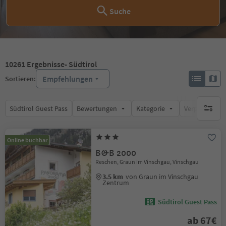
Suche
10261
Ergebnisse
- Südtirol
Empfehlungen
Sortieren:
Südtirol Guest Pass
Bewertungen
Kategorie
Verpflegungsa
keine ak
Online buchbar
B&B 2000
Reschen, Graun im Vinschgau, Vinschgau
3.5 km
von Graun im Vinschgau
Zentrum
Südtirol Guest Pass
ab 67€