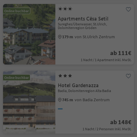
Online buchbar
Apartments Cësa Setil
Sureghes/Überwasser, St.Ulrich,
Dolomitenregion Gröden
179 m
von St.Ulrich Zentrum
ab 111€
1 Nacht / 1 Apartment Inkl. MwSt.
Online buchbar
Hotel Gardenazza
Badia, Dolomitenregion Alta Badia
745 m
von Badia Zentrum
ab 148€
1 Nacht / 2 Personen Inkl. MwSt.