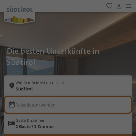
men
favorit
user lin
Die besten Unterkünfte in
Südtirol
Wohin möchtest du reisen?
Südtirol
Reisedatum wählen
Gäste & Zimmer
2 Gäste / 1 Zimmer