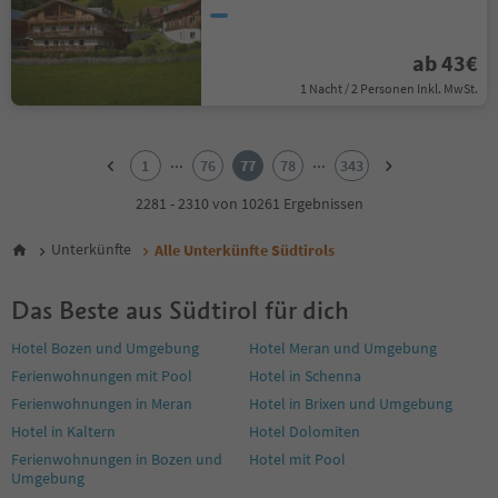
ab 43€
1 Nacht / 2 Personen Inkl. MwSt.
1
2
...
...
1
76
77
78
343
3
4
2281 - 2310 von 10261 Ergebnissen
5
6
Unterkünfte
Alle Unterkünfte Südtirols
7
8
Das Beste aus Südtirol für dich
9
10
Hotel Bozen und Umgebung
Hotel Meran und Umgebung
11
Ferienwohnungen mit Pool
Hotel in Schenna
12
13
Ferienwohnungen in Meran
Hotel in Brixen und Umgebung
14
Hotel in Kaltern
Hotel Dolomiten
15
Ferienwohnungen in Bozen und
Hotel mit Pool
16
Umgebung
17