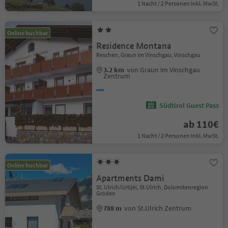
1 Nacht / 2 Personen Inkl. MwSt.
Online buchbar
Residence Montana
Reschen, Graun im Vinschgau, Vinschgau
3.2 km
von Graun im Vinschgau
Zentrum
Südtirol Guest Pass
ab 110€
1 Nacht / 2 Personen Inkl. MwSt.
Online buchbar
Apartments Dami
St. Ulrich/Urtijëi, St.Ulrich, Dolomitenregion
Gröden
788 m
von St.Ulrich Zentrum