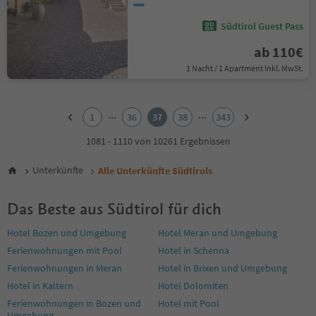
Südtirol Guest Pass
ab 110€
1 Nacht / 1 Apartment Inkl. MwSt.
1
2
...
...
1
36
37
38
343
3
4
1081 - 1110 von 10261 Ergebnissen
5
6
Unterkünfte
Alle Unterkünfte Südtirols
7
8
Das Beste aus Südtirol für dich
9
10
Hotel Bozen und Umgebung
Hotel Meran und Umgebung
11
Ferienwohnungen mit Pool
Hotel in Schenna
12
13
Ferienwohnungen in Meran
Hotel in Brixen und Umgebung
14
Hotel in Kaltern
Hotel Dolomiten
15
Ferienwohnungen in Bozen und
Hotel mit Pool
16
Umgebung