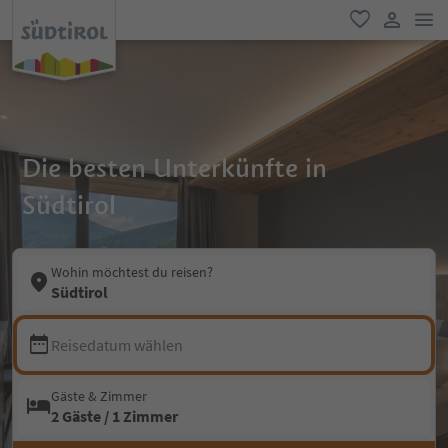
men
favorit
user lin
Die besten Unterkünfte in
Südtirol
Wohin möchtest du reisen?
Südtirol
Reisedatum wählen
Gäste & Zimmer
2 Gäste / 1 Zimmer