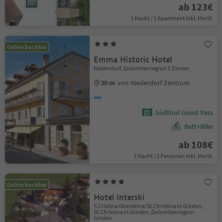
ab 123€
1 Nacht / 1 Apartment Inkl. MwSt.
Online buchbar
Emma Historic Hotel
Niederdorf, Dolomitenregion 3 Zinnen
30 m
von Niederdorf Zentrum
Südtirol Guest Pass
Bett+Bike
ab 108€
1 Nacht / 2 Personen Inkl. MwSt.
Online buchbar
Hotel Interski
S.Cristina Gherdëina/St.Christina in Gröden,
St.Christina in Gröden, Dolomitenregion
Gröden