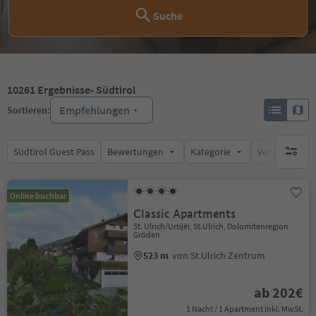
Suche
10261
Ergebnisse
- Südtirol
Empfehlungen
Sortieren:
Südtirol Guest Pass
Bewertungen
Kategorie
Verpflegungsa
keine ak
Online buchbar
Classic Apartments
St. Ulrich/Urtijëi, St.Ulrich, Dolomitenregion
Gröden
523 m
von St.Ulrich Zentrum
ab 202€
1 Nacht / 1 Apartment Inkl. MwSt.