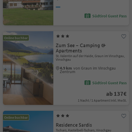
Südtirol Guest Pass
Online buchbar
Zum See – Camping &
Apartments
St. Valentin auf der Haide, Graun im Vinschgau,
Vinschgau
4.9 km
von Graun im Vinschgau
Zentrum
Südtirol Guest Pass
ab 137€
1 Nacht / 1 Apartment Inkl. MwSt.
Online buchbar
Residence Sardis
Tschars, Kastelbell-Tschars, Vinschgau