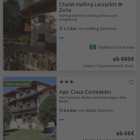
Chalet Hafling Leckplått &
Zoila
Hafling Oberdorf, Hafling, Meran und
Umgebung
1.2 km
von Hafling Zentrum
Südtirol Guest Pass
ab 480€
1 Nacht / 1 Apartment Inkl. MwSt.
Online buchbar
App. Ciasa Costadedoi
San Cassiano, Badia, Dolomitenregion Alta
Badia
4.6 km
von Badia Zentrum
ab 66€