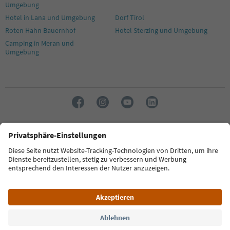
Umgebung
17
Hotel in Lana und Umgebung
Dorf Tirol
18
19
Roten Hahn Bauernhof
Hotel Sterzing und Umgebung
20
Camping in Meran und
21
Umgebung
22
23
24
25
26
27
28
29
Sprache: Deutsch
30
31
32
FAQ
Kontakt
Presse
MICE
Datenschutzerklärung
AGB
33
Impressum
Cookie Policy
Film commission
Über uns
34
Zugänglichkeitserklärung
Südtirol B2B
35
36
37
© 2026 IDM Südtirol
38