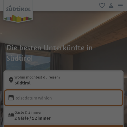
men
favorit
user lin
Die besten Unterkünfte in
Südtirol
Wohin möchtest du reisen?
Südtirol
Reisedatum wählen
Gäste & Zimmer
2 Gäste / 1 Zimmer