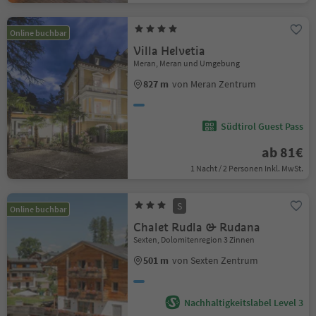
Online buchbar
Villa Helvetia
Meran, Meran und Umgebung
827 m
von Meran Zentrum
Südtirol Guest Pass
ab 81€
1 Nacht / 2 Personen Inkl. MwSt.
S
Online buchbar
Chalet Rudla & Rudana
Sexten, Dolomitenregion 3 Zinnen
501 m
von Sexten Zentrum
Nachhaltigkeitslabel Level 3