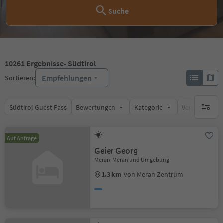
Suche
10261
Ergebnisse
- Südtirol
Empfehlungen
Sortieren:
Südtirol Guest Pass
Bewertungen
Kategorie
Verpflegungsa
keine ak
Auf Anfrage
Geier Georg
Meran, Meran und Umgebung
1.3 km
von Meran Zentrum