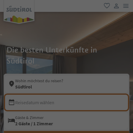
men
favorit
user lin
Die besten Unterkünfte in
Südtirol
Wohin möchtest du reisen?
Südtirol
Reisedatum wählen
Gäste & Zimmer
2 Gäste / 1 Zimmer