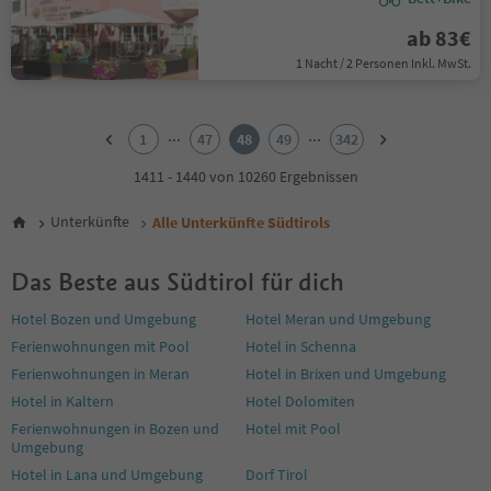
ab 83€
1 Nacht / 2 Personen Inkl. MwSt.
1
2
...
...
1
47
48
49
342
3
4
1411 - 1440 von 10260 Ergebnissen
5
6
Unterkünfte
Alle Unterkünfte Südtirols
7
8
Das Beste aus Südtirol für dich
9
10
Hotel Bozen und Umgebung
Hotel Meran und Umgebung
11
Ferienwohnungen mit Pool
Hotel in Schenna
12
13
Ferienwohnungen in Meran
Hotel in Brixen und Umgebung
14
Hotel in Kaltern
Hotel Dolomiten
15
Ferienwohnungen in Bozen und
Hotel mit Pool
16
Umgebung
17
Hotel in Lana und Umgebung
Dorf Tirol
18