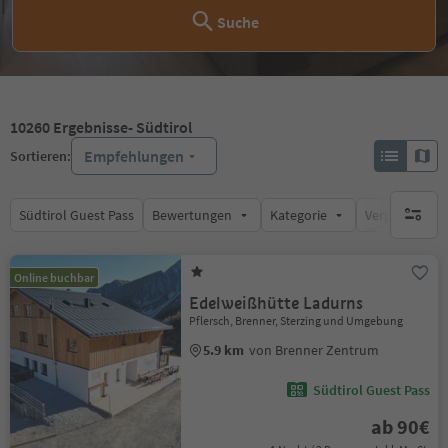
Suche
10260
Ergebnisse
- Südtirol
Empfehlungen
Sortieren:
Südtirol Guest Pass
Bewertungen
Kategorie
Verpflegungsa
keine ak
Online buchbar
Edelweißhütte Ladurns
Pflersch, Brenner, Sterzing und Umgebung
5.9 km
von Brenner Zentrum
Südtirol Guest Pass
ab 90€