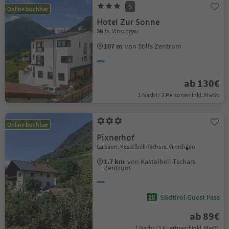
S
Online buchbar
Hotel Zur Sonne
Stilfs, Vinschgau
107 m
von Stilfs Zentrum
ab 130€
1 Nacht / 2 Personen Inkl. MwSt.
Online buchbar
Pixnerhof
Galsaun, Kastelbell-Tschars, Vinschgau
1.7 km
von Kastelbell-Tschars
Zentrum
Südtirol Guest Pass
ab 89€
1 Nacht / 1 Apartment Inkl. MwSt.