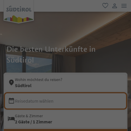
men
favorit
user lin
Die besten Unterkünfte in
Südtirol
Wohin möchtest du reisen?
Südtirol
Reisedatum wählen
Gäste & Zimmer
2 Gäste / 1 Zimmer