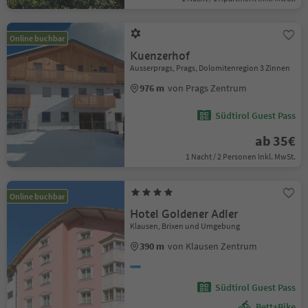
Online buchbar
Kuenzerhof
Ausserprags, Prags, Dolomitenregion 3 Zinnen
976 m
von Prags Zentrum
Südtirol Guest Pass
ab 35€
1 Nacht / 2 Personen Inkl. MwSt.
Online buchbar
Hotel Goldener Adler
Klausen, Brixen und Umgebung
390 m
von Klausen Zentrum
Südtirol Guest Pass
Bett+Bike