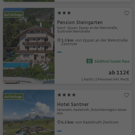
Auf Anfrage
Pension Steingarten
Gand - Eppan, Eppan an der Weinstraße,
Südtiroler Weinstraße
1.3 km
von Eppan an der Weinstraße
Zentrum
Südtirol Guest Pass
ab 112€
1 Nacht / 2 Personen Inkl. MwSt.
Auf Anfrage
Hotel Santner
Seiseralm, Kastelruth, Dolomitenregion Seiser
Alm
6.2 km
von Kastelruth Zentrum