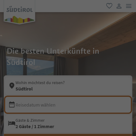
men
favorit
user lin
Die besten Unterkünfte in
Südtirol
Wohin möchtest du reisen?
Südtirol
Reisedatum wählen
Gäste & Zimmer
2 Gäste / 1 Zimmer