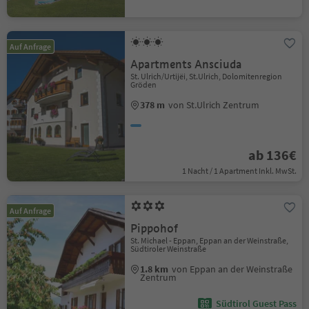
Auf Anfrage
Apartments Ansciuda
St. Ulrich/Urtijëi, St.Ulrich, Dolomitenregion
Gröden
378 m
von St.Ulrich Zentrum
ab 136€
1 Nacht / 1 Apartment Inkl. MwSt.
Auf Anfrage
Pippohof
St. Michael - Eppan, Eppan an der Weinstraße,
Südtiroler Weinstraße
1.8 km
von Eppan an der Weinstraße
Zentrum
Südtirol Guest Pass