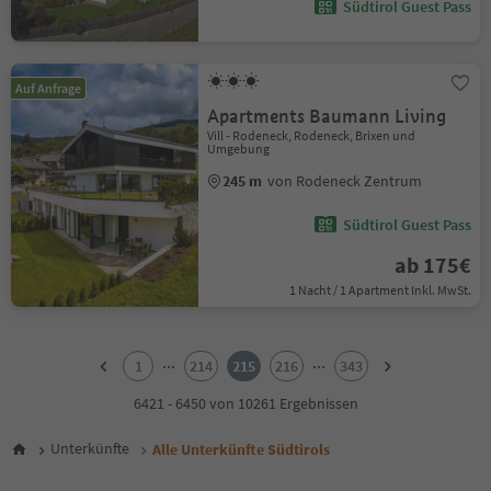
Südtirol Guest Pass
Auf Anfrage
Apartments Baumann Living
Vill - Rodeneck, Rodeneck, Brixen und
Umgebung
245 m
von Rodeneck Zentrum
Südtirol Guest Pass
ab 175€
1 Nacht / 1 Apartment Inkl. MwSt.
1
2
...
...
1
214
215
216
343
3
4
6421 - 6450 von 10261 Ergebnissen
5
6
Unterkünfte
Alle Unterkünfte Südtirols
7
8