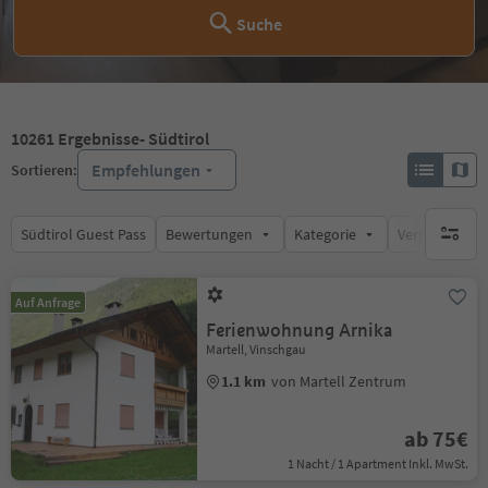
Suche
10261
Ergebnisse
- Südtirol
Empfehlungen
Sortieren:
Südtirol Guest Pass
Bewertungen
Kategorie
Verpflegungsa
keine ak
Auf Anfrage
Ferienwohnung Arnika
Martell, Vinschgau
1.1 km
von Martell Zentrum
ab 75€
1 Nacht / 1 Apartment Inkl. MwSt.